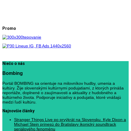
Promo
Niečo o nás
Bombing
Portál BOMBING sa orientuje na milovníkov hudby, umenia a
kultúry. Žije slovenskými kultúrnymi podujatiami, z ktorých prináša
reportáže, doplnené o zaujímavosti a aktuality z hudobného a
kultúrneho života. Podporuje iniciatívy a podujatia, ktoré vnášajú
medzi ľudí kultúru.
Najnovšie články
Stranger Things Live po prvýkrát na Slovensku. Kyle Dixon a
Michael Stein prinesú do Bratislavy ikonický soundtrack
seriálového fenoménu