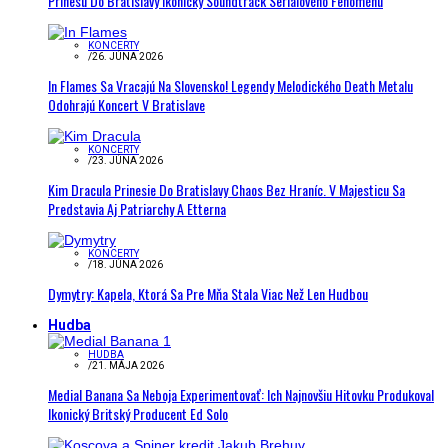
Prinesú Do Bratislavy Ikonický Soundtrack Seriálového Fenoménu
KONCERTY
/
26. JÚNA 2026
In Flames Sa Vracajú Na Slovensko! Legendy Melodického Death Metalu
Odohrajú Koncert V Bratislave
KONCERTY
/
23. JÚNA 2026
Kim Dracula Prinesie Do Bratislavy Chaos Bez Hraníc. V Majesticu Sa
Predstavia Aj Patriarchy A Etterna
KONCERTY
/
18. JÚNA 2026
Dymytry: Kapela, Ktorá Sa Pre Mňa Stala Viac Než Len Hudbou
Hudba
HUDBA
/
21. MÁJA 2026
Medial Banana Sa Neboja Experimentovať: Ich Najnovšiu Hitovku Produkoval
Ikonický Britský Producent Ed Solo