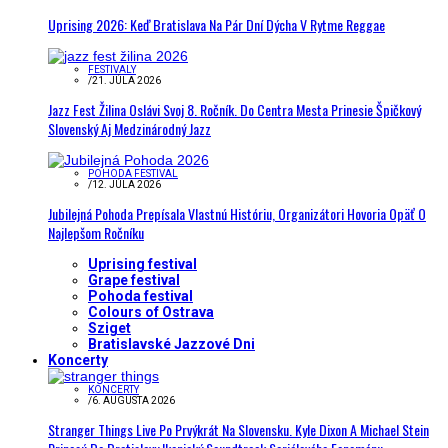
Uprising 2026: Keď Bratislava Na Pár Dní Dýcha V Rytme Reggae
FESTIVALY
/
21. JÚLA 2026
Jazz Fest Žilina Oslávi Svoj 8. Ročník. Do Centra Mesta Prinesie Špičkový
Slovenský Aj Medzinárodný Jazz
POHODA FESTIVAL
/
12. JÚLA 2026
Jubilejná Pohoda Prepísala Vlastnú Históriu, Organizátori Hovoria Opäť O
Najlepšom Ročníku
Uprising festival
Grape festival
Pohoda festival
Colours of Ostrava
Sziget
Bratislavské Jazzové Dni
Koncerty
KONCERTY
/
6. AUGUSTA 2026
Stranger Things Live Po Prvýkrát Na Slovensku. Kyle Dixon A Michael Stein