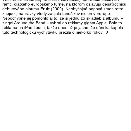
rámci krátkeho európskeho turné, na ktorom oslavujú desaťročnicu
debutového albumu
Fruit
(2009). Neobyčajná popová zmes retro
znejúcej nahrávky vtedy zaujala fanúšikov nielen v Európe.
Nepochybne jej pomohlo aj to, že si jednu zo skladieb z albumu –
singel Around the Bend – vybral do reklamy gigant Apple. Bolo to
reklama na iPad Touch, takže dnes už je jasné, že dánska kapela
túto technologickú vychytávku prežila o niekoľko rokov. J