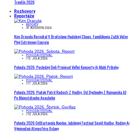
Trenčín 2026
Rozhovory
Reportáže
REPORTY
/
4. AUGUSTA 2026
Kim Dracula Rozpútal V Bratislave Hudobný Chaos. Fanúšikovia Zažili Večer
Plný Extrémnej Energie
POHODA FESTIVAL
/
12. JÚLA 2026
Pohoda 2026: Posledný Deň Priniesol Veľké Koncerty Aj Malé Príbehy
POHODA FESTIVAL
/
11. JÚLA 2026
Pohoda 2026: Piatok Patril Radosti Z Hudby. Od Dychovky Z Rumunska Až
Po Majestátneho Apasheho
POHODA FESTIVAL
/
10. JÚLA 2026
Pohoda 2026 Odštartovala Naplno. Jubilejný Festival Spojil Hudbu, Rodiny Aj
Výnimočnú Atmosféru Oslavy