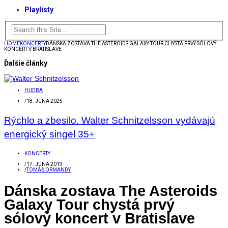
Playlisty
HOME
KONCERTY
DÁNSKA ZOSTAVA THE ASTEROIDS GALAXY TOUR CHYSTÁ PRVÝ SÓLOVÝ
KONCERT V BRATISLAVE
Ďalšie články
HUDBA
/
18. JÚNA 2025
Rýchlo a zbesilo. Walter Schnitzelsson vydávajú
energický singel 35+
KONCERTY
/
17. JÚNA 2019
/
TOMÁŠ ORMANDY
Dánska zostava The Asteroids
Galaxy Tour chystá prvý
sólový koncert v Bratislave