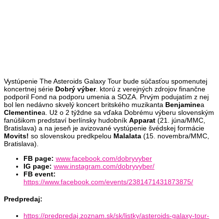
Vystúpenie The Asteroids Galaxy Tour bude súčasťou spomenutej
koncertnej série
Dobrý výber
. ktorú z verejných zdrojov finančne
podporil Fond na podporu umenia a SOZA. Prvým podujatím z nej
bol len nedávno skvelý koncert britského muzikanta
Benjamine
a
Clementine
a. Už o 2 týždne sa vďaka Dobrému výberu slovenským
fanúšikom predstaví berlínsky hudobník
Apparat
(21. júna/MMC,
Bratislava) a na jeseň je avizované vystúpenie švédskej formácie
Movits!
so slovenskou predkpelou
Malalata
(15. novembra/MMC,
Bratislava).
FB page:
www.facebook.com/dobryvyber
IG page:
www.instagram.com/dobryvyber/
FB event:
https://www.facebook.com/events/2381471431873875/
Predpredaj
:
https://predpredaj.zoznam.sk/sk/listky/asteroids-galaxy-tour-