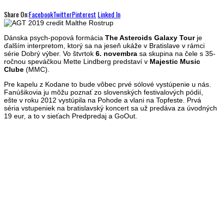
Share On:
Facebook
Twitter
Pinterest
Linked In
Dánska psych-popová formácia
The Asteroids Galaxy Tour
je
ďalším interpretom, ktorý sa na jeseň ukáže v Bratislave v rámci
série Dobrý výber. Vo štvrtok
6. novembra
sa skupina na čele s 35-
ročnou speváčkou Mette Lindberg predstaví v
Majestic Music
Clube
(MMC).
Pre kapelu z Kodane to bude vôbec prvé sólové vystúpenie u nás.
Fanúšikovia ju môžu poznať zo slovenských festivalových pódií,
ešte v roku 2012 vystúpila na Pohode a vlani na Topfeste. Prvá
séria vstupeniek na bratislavský koncert sa už predáva za úvodných
19 eur, a to v sieťach Predpredaj a GoOut.