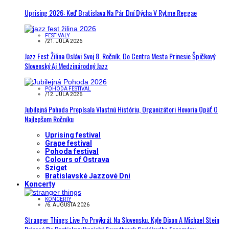
Uprising 2026: Keď Bratislava Na Pár Dní Dýcha V Rytme Reggae
FESTIVALY
/
21. JÚLA 2026
Jazz Fest Žilina Oslávi Svoj 8. Ročník. Do Centra Mesta Prinesie Špičkový
Slovenský Aj Medzinárodný Jazz
POHODA FESTIVAL
/
12. JÚLA 2026
Jubilejná Pohoda Prepísala Vlastnú Históriu, Organizátori Hovoria Opäť O
Najlepšom Ročníku
Uprising festival
Grape festival
Pohoda festival
Colours of Ostrava
Sziget
Bratislavské Jazzové Dni
Koncerty
KONCERTY
/
6. AUGUSTA 2026
Stranger Things Live Po Prvýkrát Na Slovensku. Kyle Dixon A Michael Stein