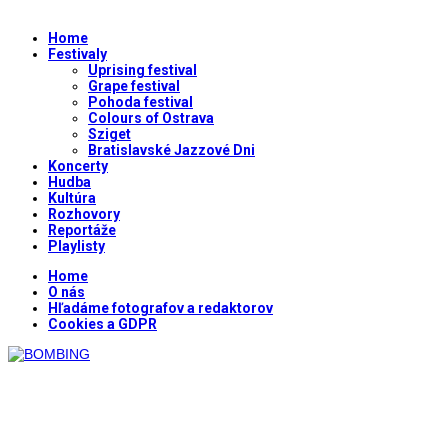
Home
Festivaly
Uprising festival
Grape festival
Pohoda festival
Colours of Ostrava
Sziget
Bratislavské Jazzové Dni
Koncerty
Hudba
Kultúra
Rozhovory
Reportáže
Playlisty
Home
O nás
Hľadáme fotografov a redaktorov
Cookies a GDPR