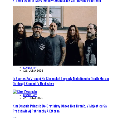
Prinesú Do Bratislavy Ikonický Soundtrack Seriálového Fenoménu
KONCERTY
/
26. JÚNA 2026
In Flames Sa Vracajú Na Slovensko! Legendy Melodického Death Metalu
Odohrajú Koncert V Bratislave
KONCERTY
/
23. JÚNA 2026
Kim Dracula Prinesie Do Bratislavy Chaos Bez Hraníc. V Majesticu Sa
Predstavia Aj Patriarchy A Etterna