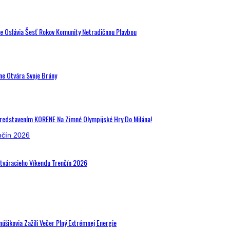
de Oslávia Šesť Rokov Komunity Netradičnou Plavbou
ne Otvára Svoje Brány
Predstavením KORENE Na Zimné Olympijské Hry Do Milána!
Otváracieho Víkendu Trenčín 2026
šikovia Zažili Večer Plný Extrémnej Energie