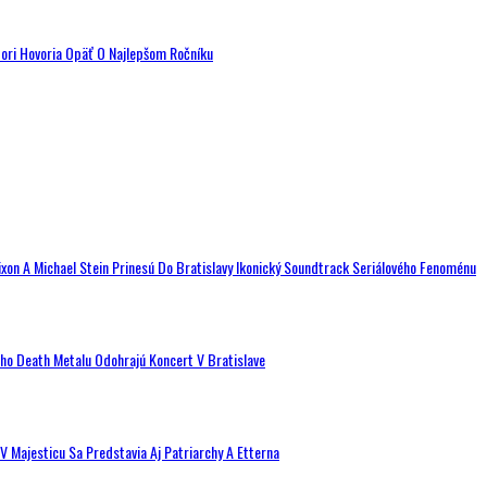
tori Hovoria Opäť O Najlepšom Ročníku
ixon A Michael Stein Prinesú Do Bratislavy Ikonický Soundtrack Seriálového Fenoménu
ého Death Metalu Odohrajú Koncert V Bratislave
V Majesticu Sa Predstavia Aj Patriarchy A Etterna