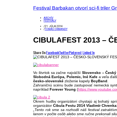
Festival Barbakan otvorí sci-fi triler 
ARCHÍV
FESTIVALY
/
21. JÚLA 2014
/
TOMÁŠ ORMANDY
CIBULAFEST 2013 – 
Share On:
Facebook
Twitter
Pinterest
Linked In
Vo štvrtok sa začne najväčší
Slovensko – Český
Slobodná Európa, Polemic, Iné Kafe
a veľa ďalš
česko-slovenské
zloženie kapely
BoyBand
.
Zahraničnú scénu bude zastupovať nemecká syn
napríklad
Forever Young
(
https://www.youtube.
Okrem hudby organizátori chystajú aj bohatý sp
organizátor
Cibula Festu 2014 Vladimír Chrenka
„Tento rok sme sa rozhodli náš festival zatrakt
lanom v počte osôb alebo sme ručne prekonali silu