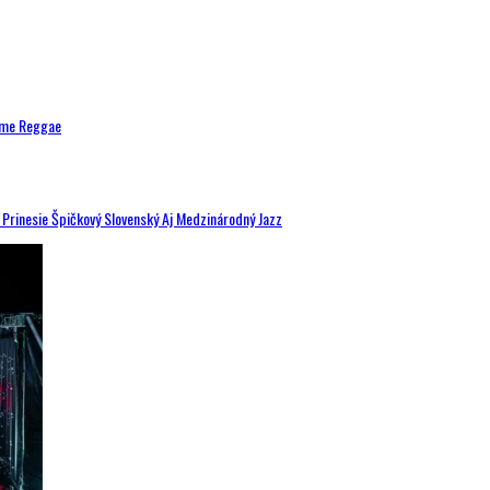
ytme Reggae
a Prinesie Špičkový Slovenský Aj Medzinárodný Jazz