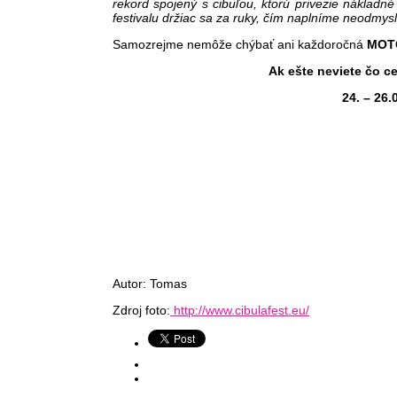
rekord spojený s cibuľou, ktorú privezie nákladn
festivalu držiac sa za ruky, čím naplníme neodmysl
Samozrejme nemôže chýbať ani každoročná
MOT
Ak ešte neviete čo c
24. – 26
Autor: Tomas
Zdroj foto:
http://www.cibulafest.eu/