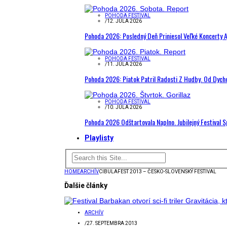
POHODA FESTIVAL
/
12. JÚLA 2026
Pohoda 2026: Posledný Deň Priniesol Veľké Koncerty A
POHODA FESTIVAL
/
11. JÚLA 2026
Pohoda 2026: Piatok Patril Radosti Z Hudby. Od Dyc
POHODA FESTIVAL
/
10. JÚLA 2026
Pohoda 2026 Odštartovala Naplno. Jubilejný Festival 
Playlisty
HOME
ARCHÍV
CIBULAFEST 2013 – ČESKO-SLOVENSKÝ FESTIVAL
Ďalšie články
ARCHÍV
/
27. SEPTEMBRA 2013