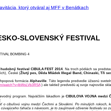
Gravitácia, ktorý otváral aj MFF v Benátkach
ČESKO-SLOVENSKÝ FESTIVAL
 hudobný festival CIBULA FEST 2014
. Na troch pódiách sa predsta
ích), České (
Žlutý pes, Děda Mládek Illegal Band, Chinaski, Tři ses
thpopová formácia
Alphaville
. Táto legenda predvedie úžasnú sveteln
com/watch?v=lbWsLVb3RSA
) ale taktiež predvedú aj svoje najnovšie skl
rievodný program. Najväčším lákadlom je
CIBULOVA VOJNA medzi 
:
ívniť o cibuľovú vojnu medzi Čechmi a Slovákmi. Po minulých rokoch
 cúvajúceho ťahača s návesom, je to zaujímavé oživenie festivalu so z