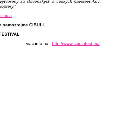
s vytvorený zo slovenských a českých návštevníkov
koptéry,“
 a samozrejme CIBULI.
 FESTIVAL
viac info na :
http://www.cibulafest.eu/
.
.
.
.
.