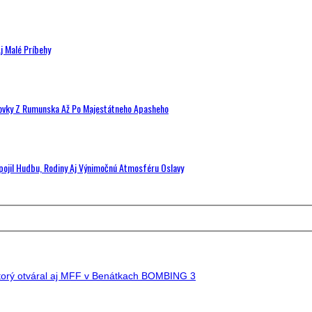
j Malé Príbehy
hovky Z Rumunska Až Po Majestátneho Apasheho
Spojil Hudbu, Rodiny Aj Výnimočnú Atmosféru Oslavy