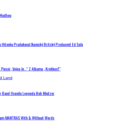
n Hudbou
u Hitovku Produkoval Ikonický Britský Producent Ed Solo
K Piesni „Vojna Je…“ Z Albumu „Krehkosť“
ig Band Ocenila Legenda Bob Mintzer
 Album MANTRAS With & Without Words