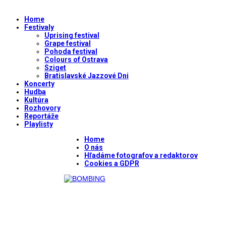
Home
Festivaly
Uprising festival
Grape festival
Pohoda festival
Colours of Ostrava
Sziget
Bratislavské Jazzové Dni
Koncerty
Hudba
Kultúra
Rozhovory
Reportáže
Playlisty
Home
O nás
Hľadáme fotografov a redaktorov
Cookies a GDPR