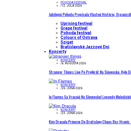
POHODA FESTIVAL
/
12. JÚLA 2026
Jubilejná Pohoda Prepísala Vlastnú Históriu, Organizá
Uprising festival
Grape festival
Pohoda festival
Colours of Ostrava
Sziget
Bratislavské Jazzové Dni
Koncerty
KONCERTY
/
6. AUGUSTA 2026
Stranger Things Live Po Prvýkrát Na Slovensku. Kyle D
KONCERTY
/
26. JÚNA 2026
In Flames Sa Vracajú Na Slovensko! Legendy Melodick
KONCERTY
/
23. JÚNA 2026
Kim Dracula Prinesie Do Bratislavy Chaos Bez Hraníc. 