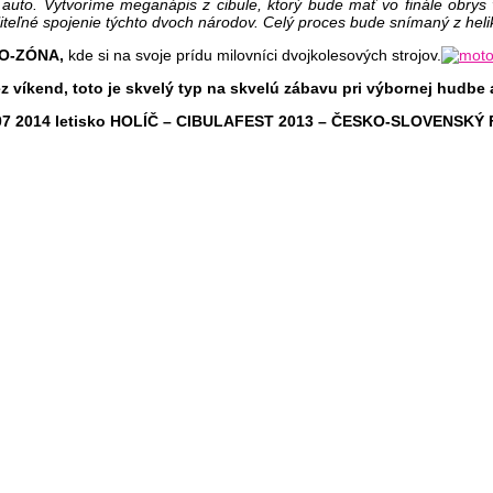
é auto. Vytvoríme meganápis z cibule, ktorý bude mať vo finále obry
iteľné spojenie týchto dvoch národov. Celý proces bude snímaný z heli
O-ZÓNA,
kde si na svoje prídu milovníci dvojkolesových strojov.
ez víkend, toto je skvelý typ na skvelú zábavu pri výbornej hudbe
.07 2014 letisko HOLÍČ – CIBULAFEST 2013 – ČESKO-SLOVENSKÝ