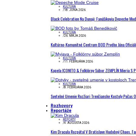
KULTÚRA
/
18. JÚNA 2026
Black Celebration Na Dunaji: Fanúšikovia Depeche Mo
KULTÚRA
/
26. MÁJA 2026
Kultúrno-Komunitné Centrum BOD Prvého Júna Oficiál
KULTÚRA
/
11. FEBRUÁRA 2026
Kapela ICONITO & Folklórny Súbor ZEMPLÍN Mieria S 
KULTÚRA
/
8. FEBRUÁRA 2026
Svetelné Umenie Rozžiari Trenčianske Kostoly Počas 
Rozhovory
Reportáže
REPORTY
/
4. AUGUSTA 2026
Kim Dracula Rozpútal V Bratislave Hudobný Chaos. Fanú