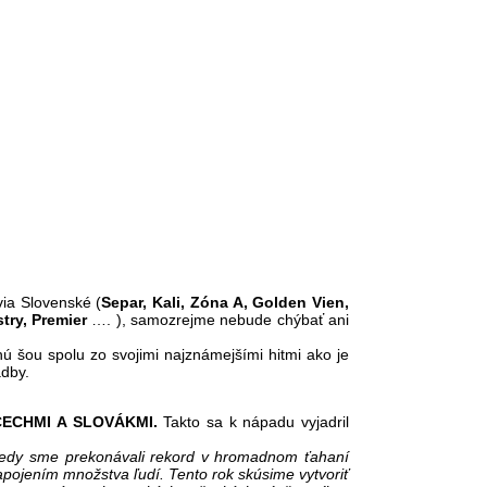
via Slovenské (
Separ, Kali, Zóna A, Golden Vien,
try, Premier
…. ), samozrejme nebude chýbať ani
ú šou spolu zo svojimi najznámejšími hitmi ako je
adby.
ČECHMI A SLOVÁKMI.
Takto sa k nápadu vyjadril
, kedy sme prekonávali rekord v hromadnom ťahaní
apojením množstva ľudí. Tento rok skúsime vytvoriť