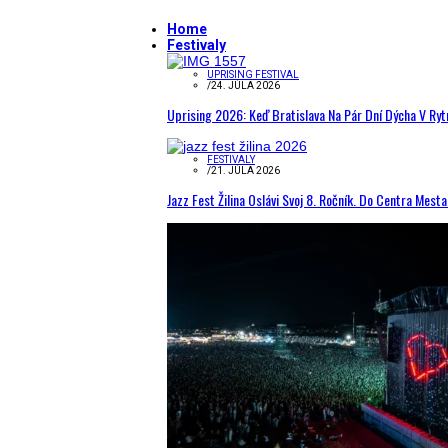
Home
Festivaly
UPRISING FESTIVAL
/
24. JÚLA 2026
Uprising 2026: Keď Bratislava Na Pár Dní Dýcha V R
FESTIVALY
/
21. JÚLA 2026
Jazz Fest Žilina Oslávi Svoj 8. Ročník. Do Centra Mest