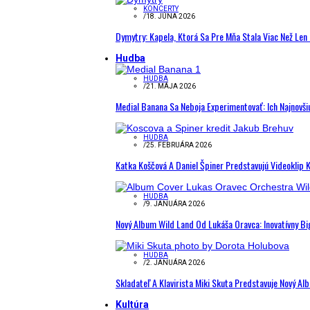
KONCERTY
/
18. JÚNA 2026
Dymytry: Kapela, Ktorá Sa Pre Mňa Stala Viac Než Le
Hudba
HUDBA
/
21. MÁJA 2026
Medial Banana Sa Neboja Experimentovať: Ich Najnovši
HUDBA
/
25. FEBRUÁRA 2026
Katka Koščová A Daniel Špiner Predstavujú Videoklip 
HUDBA
/
9. JANUÁRA 2026
Nový Album Wild Land Od Lukáša Oravca: Inovatívny B
HUDBA
/
2. JANUÁRA 2026
Skladateľ A Klavirista Miki Skuta Predstavuje Nový
Kultúra