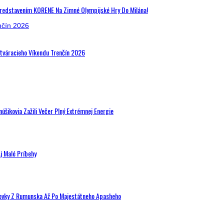
Predstavením KORENE Na Zimné Olympijské Hry Do Milána!
Otváracieho Víkendu Trenčín 2026
šikovia Zažili Večer Plný Extrémnej Energie
j Malé Príbehy
hovky Z Rumunska Až Po Majestátneho Apasheho