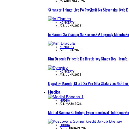
/
6. AUGUSTA 2026
Stranger Things Live Po Prvýkrát Na Slovensku. Kyle D
KONCERTY
/
26. JÚNA 2026
In Flames Sa Vracajú Na Slovensko! Legendy Melodick
KONCERTY
/
23. JÚNA 2026
Kim Dracula Prinesie Do Bratislavy Chaos Bez Hraníc. 
KONCERTY
/
18. JÚNA 2026
Dymytry: Kapela, Ktorá Sa Pre Mňa Stala Viac Než Le
Hudba
HUDBA
/
21. MÁJA 2026
Medial Banana Sa Neboja Experimentovať: Ich Najnovši
HUDBA
/
25. FEBRUÁRA 2026