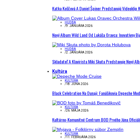
Katka Koščová A Daniel Špiner Predstavujú Videoklip 
HUDBA
/
9. JANUÁRA 2026
Nový Album Wild Land Od Lukáša Oravca: Inovatívny B
HUDBA
/
2. JANUÁRA 2026
Skladateľ A Klavirista Miki Skuta Predstavuje Nový
Kultúra
KULTÚRA
/
18. JÚNA 2026
Black Celebration Na Dunaji: Fanúšikovia Depeche Mo
KULTÚRA
/
26. MÁJA 2026
Kultúrno-Komunitné Centrum BOD Prvého Júna Oficiál
KULTÚRA
/
11. FEBRUÁRA 2026