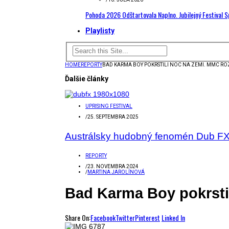
Pohoda 2026 Odštartovala Naplno. Jubilejný Festival 
Playlisty
HOME
REPORTY
BAD KARMA BOY POKRSTILI NOC NA ZEMI. MMC R
Ďalšie články
UPRISING FESTIVAL
/
25. SEPTEMBRA 2025
Austrálsky hudobný fenomén Dub FX n
REPORTY
/
23. NOVEMBRA 2024
/
MARTINA JAROLÍNOVÁ
Bad Karma Boy pokrsti
Share On:
Facebook
Twitter
Pinterest
Linked In