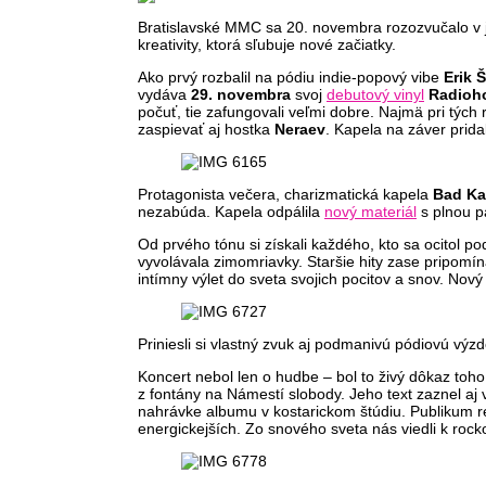
Bratislavské MMC sa 20. novembra rozozvučalo v 
kreativity, ktorá sľubuje nové začiatky.
Ako prvý rozbalil na pódiu indie-popový vibe
Erik 
vydáva
29. novembra
svoj
debutový vinyl
Radio
počuť, tie zafungovali veľmi dobre. Najmä pri týc
zaspievať aj hostka
Neraev
. Kapela na záver prid
Protagonista večera, charizmatická kapela
Bad Ka
nezabúda. Kapela odpálila
nový materiál
s plnou p
Od prvého tónu si získali každého, kto sa ocitol p
vyvolávala zimomriavky. Staršie hity zase pripomín
intímny výlet do sveta svojich pocitov a snov. No
Priniesli si vlastný zvuk aj podmanivú pódiovú výz
Koncert nebol len o hudbe – bol to živý dôkaz toh
z fontány na Námestí slobody. Jeho text zaznel a
nahrávke albumu v kostarickom štúdiu. Publikum r
energickejších. Zo snového sveta nás viedli k rocko