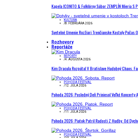
Kapela ICONITO & Folklórny Súbor ZEMPLÍN Mieria S 
KULTÚRA
/
8. FEBRUÁRA 2026
Svetelné Umenie Rozžiari Trenčianske Kostoly Počas 
Rozhovory
Reportáže
REPORTY
/
4. AUGUSTA 2026
Kim Dracula Rozpútal V Bratislave Hudobný Chaos. Fanú
POHODA FESTIVAL
/
12. JÚLA 2026
Pohoda 2026: Posledný Deň Priniesol Veľké Koncerty A
POHODA FESTIVAL
/
11. JÚLA 2026
Pohoda 2026: Piatok Patril Radosti Z Hudby. Od Dyc
POHODA FESTIVAL
/
10. JÚLA 2026