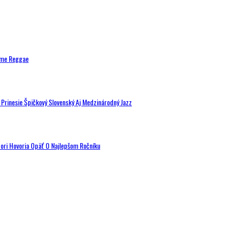
ytme Reggae
a Prinesie Špičkový Slovenský Aj Medzinárodný Jazz
tori Hovoria Opäť O Najlepšom Ročníku