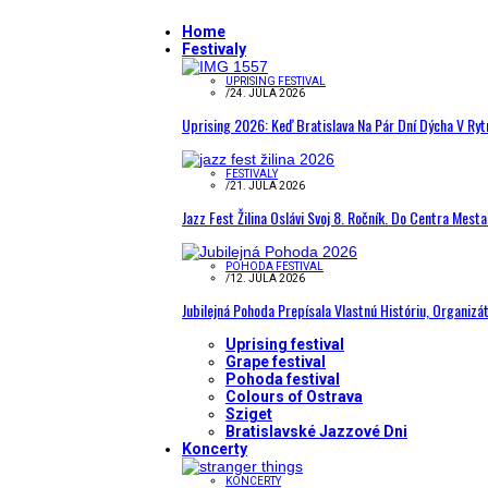
Home
Festivaly
UPRISING FESTIVAL
/
24. JÚLA 2026
Uprising 2026: Keď Bratislava Na Pár Dní Dýcha V R
FESTIVALY
/
21. JÚLA 2026
Jazz Fest Žilina Oslávi Svoj 8. Ročník. Do Centra Mest
POHODA FESTIVAL
/
12. JÚLA 2026
Jubilejná Pohoda Prepísala Vlastnú Históriu, Organizá
Uprising festival
Grape festival
Pohoda festival
Colours of Ostrava
Sziget
Bratislavské Jazzové Dni
Koncerty
KONCERTY