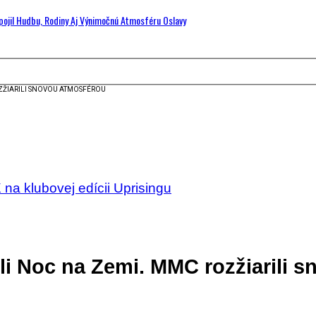
Spojil Hudbu, Rodiny Aj Výnimočnú Atmosféru Oslavy
OZŽIARILI SNOVOU ATMOSFÉROU
a klubovej edícii Uprisingu
li Noc na Zemi. MMC rozžiarili 