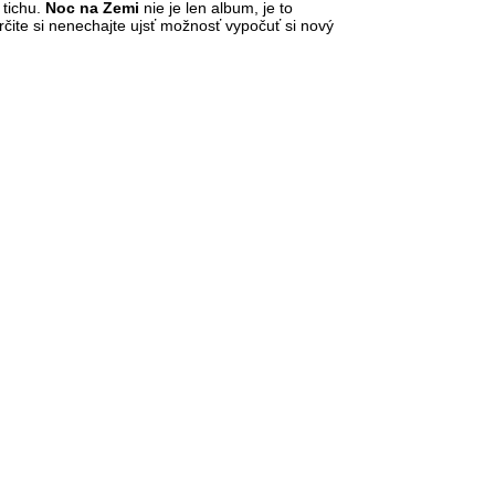
 tichu.
Noc na Zemi
nie je len album, je to
 určite si nenechajte ujsť možnosť vypočuť si nový