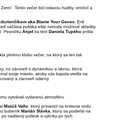
Zemi“. Tento večer bol oslavou hudby, emócií a
durienčíkom aka Blame Your Genes
. Erik
I keď väčšina publika ešte nemala možnosť skladby
lo. Pesničku
Anjel
na text
Daniela Tupého
prišla
úkla plnému klubu večer, na ktorý sa len tak
ky, no zároveň s dynamikou a iskrou, ktorá
š mal svoje miesto, akoby vás kapela viedla na
racovaný a zároveň úderný.
bumu vytvárali vydarenú atmosféru.
tal
Matúš Vallo
, ktorý priniesol na krstenie vodu
úci bubeník
Marián Slávka
, ktorý sa podieľal na
po nadšený potlesk a výkriky po tých