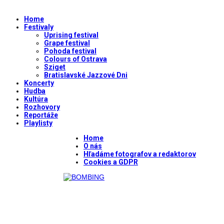
Home
Festivaly
Uprising festival
Grape festival
Pohoda festival
Colours of Ostrava
Sziget
Bratislavské Jazzové Dni
Koncerty
Hudba
Kultúra
Rozhovory
Reportáže
Playlisty
Home
O nás
Hľadáme fotografov a redaktorov
Cookies a GDPR