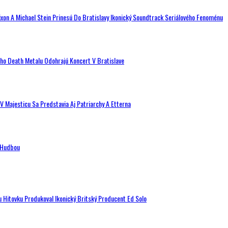
ixon A Michael Stein Prinesú Do Bratislavy Ikonický Soundtrack Seriálového Fenoménu
ého Death Metalu Odohrajú Koncert V Bratislave
V Majesticu Sa Predstavia Aj Patriarchy A Etterna
n Hudbou
u Hitovku Produkoval Ikonický Britský Producent Ed Solo