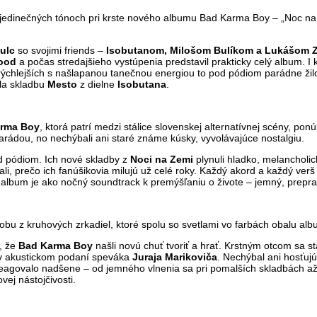
jedinečných tónoch pri krste nového albumu Bad Karma Boy – „Noc na 
Šulc
so svojimi friends –
Isobutanom, Milošom Bulíkom a Lukášom Z
hood
a počas stredajšieho vystúpenia predstavil prakticky celý album. 
h rýchlejších s našlapanou tanečnou energiou to pod pódiom parádne ži
ala skladbu
Mesto
z dielne
Isobutana
.
rma Boy
, ktorá patrí medzi stálice slovenskej alternatívnej scény, pon
arádou, no nechýbali ani staré známe kúsky, vyvolávajúce nostalgiu.
od pódiom. Ich nové skladby z
Noci na Zemi
plynuli hladko, melancholic
ali, prečo ich fanúšikovia milujú už celé roky. Každý akord a každý ver
vý album je ako nočný soundtrack k premýšľaniu o živote – jemný, prep
dobu z kruhových zrkadiel, ktoré spolu so svetlami vo farbách obalu al
o, že
Bad Karma Boy
našli novú chuť tvoriť a hrať. Krstným otcom sa s
j v akustickom podaní speváka
Juraja Marikoviča
. Nechýbal ani hosťuj
eagovalo nadšene – od jemného vlnenia sa pri pomalších skladbách až 
vej nástojčivosti.