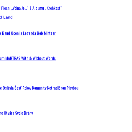
K Piesni „Vojna Je…“ Z Albumu „Krehkosť“
ig Band Ocenila Legenda Bob Mintzer
 Album MANTRAS With & Without Words
de Oslávia Šesť Rokov Komunity Netradičnou Plavbou
ne Otvára Svoje Brány