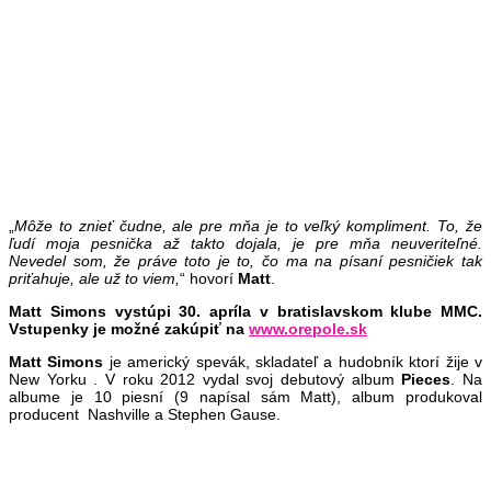
„
Môže to znieť čudne, ale pre mňa je to veľký kompliment. To, že
ľudí moja pesnička až takto dojala, je pre mňa neuveriteľné.
Nevedel som, že práve toto je to, čo ma na písaní pesničiek tak
priťahuje, ale už to viem,
“ hovorí
Matt
.
Matt Simons vystúpi 30. apríla v bratislavskom klube MMC.
Vstupenky je možné zakúpiť na
www.orepole.sk
Matt Simons
je americký spevák, skladateľ a hudobník ktorí žije v
New Yorku . V roku 2012 vydal svoj ​​debutový album
Pieces
. Na
albume je 10 piesní (9 napísal sám Matt), album produkoval
producent Nashville a Stephen Gause.