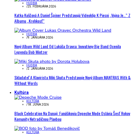
HUDBA
/
25. FEBRUÁRA 2026
Katka Koščová A Daniel Špiner Predstavujú Videoklip K Piesni „Vojna Je…“ Z
Albumu „Krehkosť“
HUDBA
/
9. JANUÁRA 2026
Nový Album Wild Land Od Lukáša Oravca: Inovatívny Big Band Ocenila
Legenda Bob Mintzer
HUDBA
/
2. JANUÁRA 2026
Skladateľ A Klavirista Miki Skuta Predstavuje Nový Album MANTRAS With &
Without Words
Kultúra
KULTÚRA
/
18. JÚNA 2026
Black Celebration Na Dunaji: Fanúšikovia Depeche Mode Oslávia Šesť Rokov
Komunity Netradičnou Plavbou
KULTÚRA