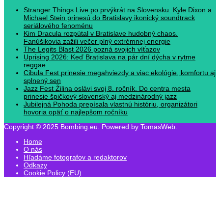
Stranger Things Live po prvýkrát na Slovensku. Kyle Dixon a
Michael Stein prinesú do Bratislavy ikonický soundtrack
seriálového fenoménu
Kim Dracula rozpútal v Bratislave hudobný chaos.
Fanúšikovia zažili večer plný extrémnej energie
The Legits Blast 2026 pozná svojich víťazov
Uprising 2026: Keď Bratislava na pár dní dýcha v rytme
reggae
Cibula Fest prinesie megahviezdy a viac ekológie, komfortu aj
splnený sen
Jazz Fest Žilina oslávi svoj 8. ročník. Do centra mesta
prinesie špičkový slovenský aj medzinárodný jazz
Jubilejná Pohoda prepísala vlastnú históriu, organizátori
hovoria opäť o najlepšom ročníku
Copyright © 2025 Bombing.eu. Powered by TomasWeb.
Home
O nás
Hľadáme fotografov a redaktorov
Odkazy
Cookie Policy (EU)