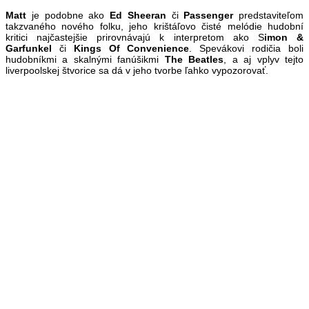
Matt
je podobne ako
Ed Sheeran
či
Passenger
predstaviteľom
takzvaného nového folku, jeho krištáľovo čisté melódie hudobní
kritici najčastejšie prirovnávajú k interpretom ako S
imon &
Garfunkel
či
Kings Of Convenience
. Spevákovi rodičia boli
hudobníkmi a skalnými fanúšikmi
The Beatles
, a aj vplyv tejto
liverpoolskej štvorice sa dá v jeho tvorbe ľahko vypozorovať.