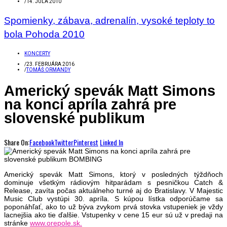
/
14. JÚLA 2010
Spomienky, zábava, adrenalín, vysoké teploty to
bola Pohoda 2010
KONCERTY
/
23. FEBRUÁRA 2016
/
TOMÁŠ ORMANDY
Americký spevák Matt Simons
na konci apríla zahrá pre
slovenské publikum
Share On:
Facebook
Twitter
Pinterest
Linked In
Americký spevák Matt Simons, ktorý v posledných týždňoch
dominuje všetkým rádiovým hitparádam s pesničkou Catch &
Release, zavíta počas aktuálneho turné aj do Bratislavy. V Majestic
Music Club vystúpi 30. apríla. S kúpou lístka odporúčame sa
poponáhľať, ako to už býva zvykom prvá stovka vstupeniek je vždy
lacnejšia ako tie ďalšie. Vstupenky v cene 15 eur sú už v predaji na
stránke
www.orepole.sk.