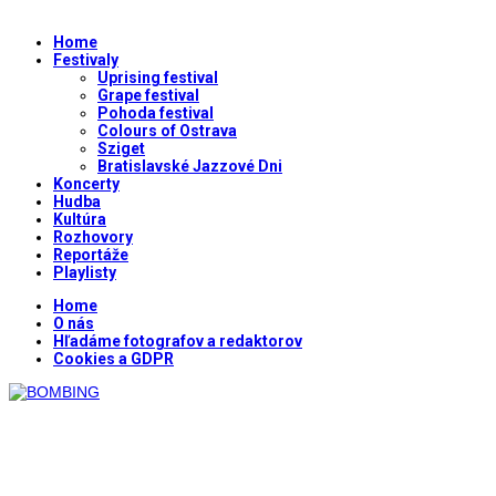
Home
Festivaly
Uprising festival
Grape festival
Pohoda festival
Colours of Ostrava
Sziget
Bratislavské Jazzové Dni
Koncerty
Hudba
Kultúra
Rozhovory
Reportáže
Playlisty
Home
O nás
Hľadáme fotografov a redaktorov
Cookies a GDPR