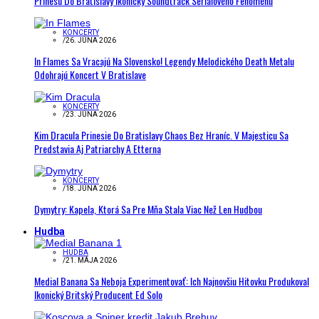
Prinesú Do Bratislavy Ikonický Soundtrack Seriálového Fenoménu
KONCERTY
/
26. JÚNA 2026
In Flames Sa Vracajú Na Slovensko! Legendy Melodického Death Metalu
Odohrajú Koncert V Bratislave
KONCERTY
/
23. JÚNA 2026
Kim Dracula Prinesie Do Bratislavy Chaos Bez Hraníc. V Majesticu Sa
Predstavia Aj Patriarchy A Etterna
KONCERTY
/
18. JÚNA 2026
Dymytry: Kapela, Ktorá Sa Pre Mňa Stala Viac Než Len Hudbou
Hudba
HUDBA
/
21. MÁJA 2026
Medial Banana Sa Neboja Experimentovať: Ich Najnovšiu Hitovku Produkoval
Ikonický Britský Producent Ed Solo