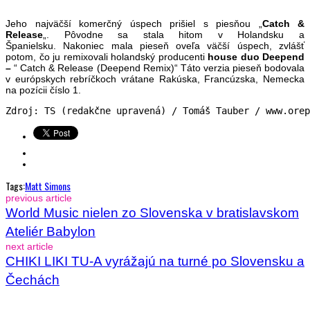
Jeho najväčší komerčný úspech prišiel s piesňou „
Catch &
Release
„. Pôvodne sa stala hitom v Holandsku a
Španielsku. Nakoniec mala pieseň oveľa väčší úspech, zvlášť
potom, čo ju remixovali holandský producenti
house duo Deepend
–
“ Catch & Release (Deepend Remix)“ Táto verzia pieseň bodovala
v európskych rebríčkoch vrátane Rakúska, Francúzska, Nemecka
na pozícii číslo 1.
Zdroj: TS (redakčne upravená) / Tomáš Tauber / www.orep
Tags:
Matt Simons
previous article
World Music nielen zo Slovenska v bratislavskom
Ateliér Babylon
next article
CHIKI LIKI TU-A vyrážajú na turné po Slovensku a
Čechách