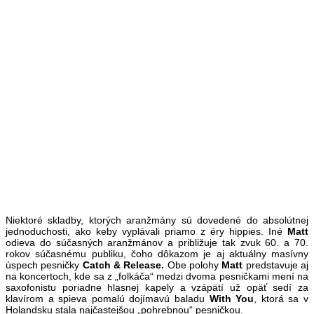
Niektoré skladby, ktorých aranžmány sú dovedené do absolútnej
jednoduchosti, ako keby vyplávali priamo z éry hippies. Iné
Matt
odieva do súčasných aranžmánov a približuje tak zvuk 60. a 70.
rokov súčasnému publiku, čoho dôkazom je aj aktuálny masívny
úspech pesničky
Catch & Release.
Obe polohy
Matt
predstavuje aj
na koncertoch, kde sa z „folkáča“ medzi dvoma pesničkami mení na
saxofonistu poriadne hlasnej kapely a vzápätí už opäť sedí za
klavírom a spieva pomalú dojímavú baladu
With
You
, ktorá sa v
Holandsku stala najčastejšou „pohrebnou“ pesničkou.