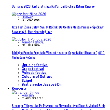
Uprising 2026: Keď Bratislava Na Pár Dní Dýcha V Rytme Reggae
FESTIVALY
/
21. JÚLA 2026
Jazz Fest Žilina Oslávi Svoj 8. Ročník. Do Centra Mesta Prinesie Špičkový
Slovenský Aj Medzinárodný Jazz
POHODA FESTIVAL
/
12. JÚLA 2026
Jubilejná Pohoda Prepísala Vlastnú Históriu, Organizátori Hovoria Opäť O
Najlepšom Ročníku
Uprising festival
Grape festival
Pohoda festival
Colours of Ostrava
Sziget
Bratislavské Jazzové Dni
Koncerty
KONCERTY
/
6. AUGUSTA 2026
Stranger Things Live Po Prvýkrát Na Slovensku. Kyle Dixon A Michael Stein