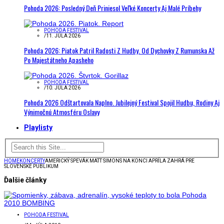
Pohoda 2026: Posledný Deň Priniesol Veľké Koncerty Aj Malé Príbehy
POHODA FESTIVAL
/
11. JÚLA 2026
Pohoda 2026: Piatok Patril Radosti Z Hudby. Od Dychovky Z Rumunska Až
Po Majestátneho Apasheho
POHODA FESTIVAL
/
10. JÚLA 2026
Pohoda 2026 Odštartovala Naplno. Jubilejný Festival Spojil Hudbu, Rodiny Aj
Výnimočnú Atmosféru Oslavy
Playlisty
HOME
KONCERTY
AMERICKÝ SPEVÁK MATT SIMONS NA KONCI APRÍLA ZAHRÁ PRE
SLOVENSKÉ PUBLIKUM
Ďalšie články
POHODA FESTIVAL