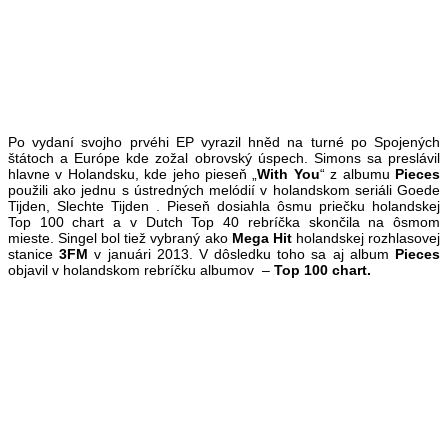
Po vydaní svojho prvéhi EP vyrazil hněd na turné po Spojených
štátoch a Európe kde zožal obrovský úspech. Simons sa preslávil
hlavne v Holandsku, kde jeho pieseň „
With You
“ z albumu
Pieces
použili ako jednu s ústredných melódií v holandskom seriáli Goede
Tijden, Slechte Tijden . Pieseň dosiahla ôsmu priečku holandskej
Top 100 chart a v Dutch Top 40 rebríčka skončila na ôsmom
mieste. Singel bol tiež vybraný ako
Mega Hit
holandskej rozhlasovej
stanice
3FM
v januári 2013. V dôsledku toho sa aj album
Pieces
objavil v holandskom rebríčku albumov –
Top 100 chart.