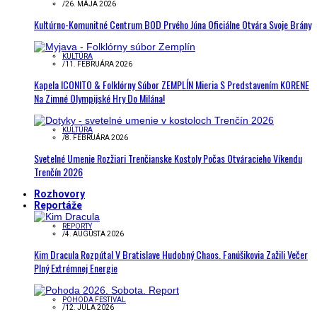
/
26. MÁJA 2026
Kultúrno-Komunitné Centrum BOD Prvého Júna Oficiálne Otvára Svoje Brány
KULTÚRA
/
11. FEBRUÁRA 2026
Kapela ICONITO & Folklórny Súbor ZEMPLÍN Mieria S Predstavením KORENE
Na Zimné Olympijské Hry Do Milána!
KULTÚRA
/
8. FEBRUÁRA 2026
Svetelné Umenie Rozžiari Trenčianske Kostoly Počas Otváracieho Víkendu
Trenčín 2026
Rozhovory
Reportáže
REPORTY
/
4. AUGUSTA 2026
Kim Dracula Rozpútal V Bratislave Hudobný Chaos. Fanúšikovia Zažili Večer
Plný Extrémnej Energie
POHODA FESTIVAL
/
12. JÚLA 2026