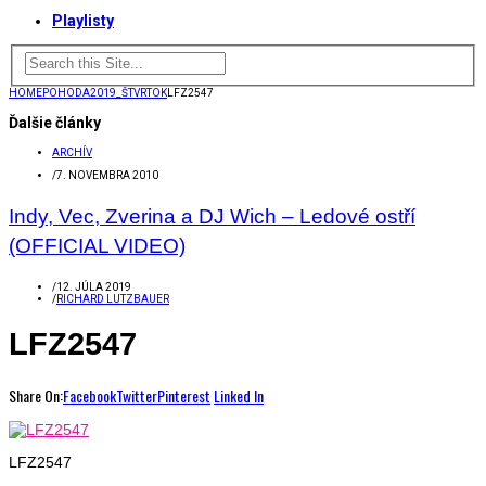
Playlisty
HOME
POHODA2019_ŠTVRTOK
LFZ2547
Ďalšie články
ARCHÍV
/
7. NOVEMBRA 2010
Indy, Vec, Zverina a DJ Wich – Ledové ostří
(OFFICIAL VIDEO)
/
12. JÚLA 2019
/
RICHARD LUTZBAUER
LFZ2547
Share On:
Facebook
Twitter
Pinterest
Linked In
LFZ2547