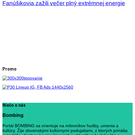
Fanúšikovia zažili večer plný extrémnej energie
Promo
Niečo o nás
Bombing
Portál BOMBING sa orientuje na milovníkov hudby, umenia a
kultúry. Žije slovenskými kultúrnymi podujatiami, z ktorých prináša