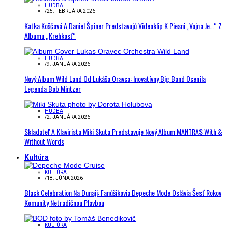
HUDBA
/
25. FEBRUÁRA 2026
Katka Koščová A Daniel Špiner Predstavujú Videoklip K Piesni „Vojna Je…“ Z
Albumu „Krehkosť“
HUDBA
/
9. JANUÁRA 2026
Nový Album Wild Land Od Lukáša Oravca: Inovatívny Big Band Ocenila
Legenda Bob Mintzer
HUDBA
/
2. JANUÁRA 2026
Skladateľ A Klavirista Miki Skuta Predstavuje Nový Album MANTRAS With &
Without Words
Kultúra
KULTÚRA
/
18. JÚNA 2026
Black Celebration Na Dunaji: Fanúšikovia Depeche Mode Oslávia Šesť Rokov
Komunity Netradičnou Plavbou
KULTÚRA