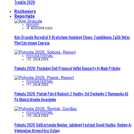
Trenčín 2026
Rozhovory
Reportáže
REPORTY
/
4. AUGUSTA 2026
Kim Dracula Rozpútal V Bratislave Hudobný Chaos. Fanúšikovia Zažili Večer
Plný Extrémnej Energie
POHODA FESTIVAL
/
12. JÚLA 2026
Pohoda 2026: Posledný Deň Priniesol Veľké Koncerty Aj Malé Príbehy
POHODA FESTIVAL
/
11. JÚLA 2026
Pohoda 2026: Piatok Patril Radosti Z Hudby. Od Dychovky Z Rumunska Až
Po Majestátneho Apasheho
POHODA FESTIVAL
/
10. JÚLA 2026
Pohoda 2026 Odštartovala Naplno. Jubilejný Festival Spojil Hudbu, Rodiny Aj
Výnimočnú Atmosféru Oslavy