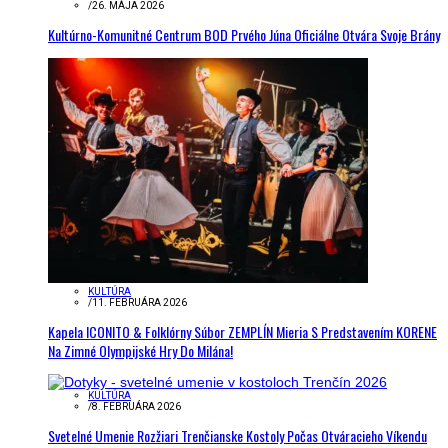
/
26. MÁJA 2026
Kultúrno-Komunitné Centrum BOD Prvého Júna Oficiálne Otvára Svoje Brány
KULTÚRA
/
11. FEBRUÁRA 2026
Kapela ICONITO & Folklórny Súbor ZEMPLÍN Mieria S Predstavením KORENE
Na Zimné Olympijské Hry Do Milána!
KULTÚRA
/
8. FEBRUÁRA 2026
Svetelné Umenie Rozžiari Trenčianske Kostoly Počas Otváracieho Víkendu