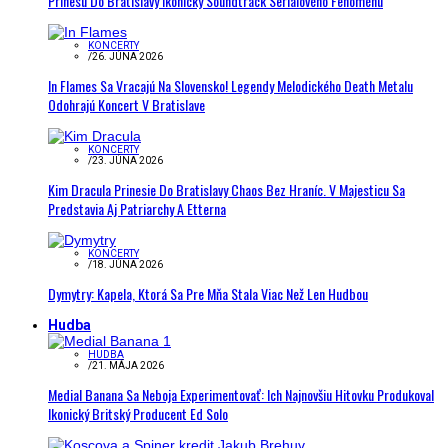
Prinesú Do Bratislavy Ikonický Soundtrack Seriálového Fenoménu
KONCERTY
/
26. JÚNA 2026
In Flames Sa Vracajú Na Slovensko! Legendy Melodického Death Metalu
Odohrajú Koncert V Bratislave
KONCERTY
/
23. JÚNA 2026
Kim Dracula Prinesie Do Bratislavy Chaos Bez Hraníc. V Majesticu Sa
Predstavia Aj Patriarchy A Etterna
KONCERTY
/
18. JÚNA 2026
Dymytry: Kapela, Ktorá Sa Pre Mňa Stala Viac Než Len Hudbou
Hudba
HUDBA
/
21. MÁJA 2026
Medial Banana Sa Neboja Experimentovať: Ich Najnovšiu Hitovku Produkoval
Ikonický Britský Producent Ed Solo