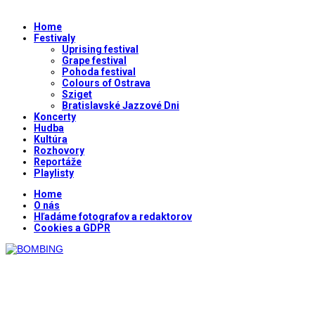
Home
Festivaly
Uprising festival
Grape festival
Pohoda festival
Colours of Ostrava
Sziget
Bratislavské Jazzové Dni
Koncerty
Hudba
Kultúra
Rozhovory
Reportáže
Playlisty
Home
O nás
Hľadáme fotografov a redaktorov
Cookies a GDPR