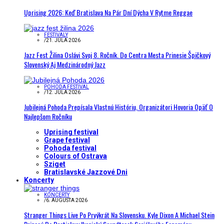
Uprising 2026: Keď Bratislava Na Pár Dní Dýcha V Rytme Reggae
FESTIVALY
/
21. JÚLA 2026
Jazz Fest Žilina Oslávi Svoj 8. Ročník. Do Centra Mesta Prinesie Špičkový
Slovenský Aj Medzinárodný Jazz
POHODA FESTIVAL
/
12. JÚLA 2026
Jubilejná Pohoda Prepísala Vlastnú Históriu, Organizátori Hovoria Opäť O
Najlepšom Ročníku
Uprising festival
Grape festival
Pohoda festival
Colours of Ostrava
Sziget
Bratislavské Jazzové Dni
Koncerty
KONCERTY
/
6. AUGUSTA 2026
Stranger Things Live Po Prvýkrát Na Slovensku. Kyle Dixon A Michael Stein