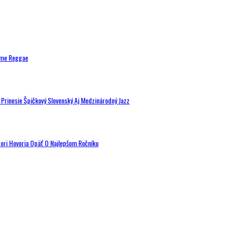
ytme Reggae
a Prinesie Špičkový Slovenský Aj Medzinárodný Jazz
tori Hovoria Opäť O Najlepšom Ročníku