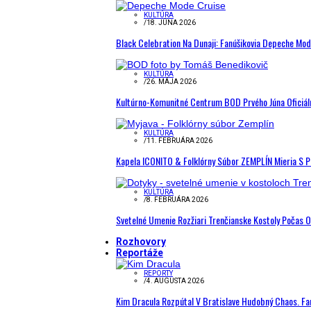
KULTÚRA
/
18. JÚNA 2026
Black Celebration Na Dunaji: Fanúšikovia Depeche Mo
KULTÚRA
/
26. MÁJA 2026
Kultúrno-Komunitné Centrum BOD Prvého Júna Oficiál
KULTÚRA
/
11. FEBRUÁRA 2026
Kapela ICONITO & Folklórny Súbor ZEMPLÍN Mieria S 
KULTÚRA
/
8. FEBRUÁRA 2026
Svetelné Umenie Rozžiari Trenčianske Kostoly Počas 
Rozhovory
Reportáže
REPORTY
/
4. AUGUSTA 2026
Kim Dracula Rozpútal V Bratislave Hudobný Chaos. Fanú