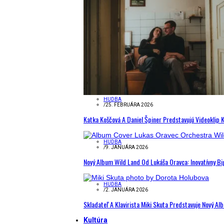
HUDBA
/
25. FEBRUÁRA 2026
Katka Koščová A Daniel Špiner Predstavujú Videoklip 
HUDBA
/
9. JANUÁRA 2026
Nový Album Wild Land Od Lukáša Oravca: Inovatívny B
HUDBA
/
2. JANUÁRA 2026
Skladateľ A Klavirista Miki Skuta Predstavuje Nový
Kultúra