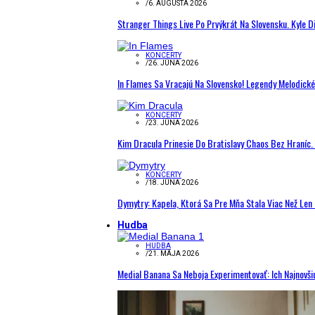
/
6. AUGUSTA 2026
Stranger Things Live Po Prvýkrát Na Slovensku. Kyle D
KONCERTY
/
26. JÚNA 2026
In Flames Sa Vracajú Na Slovensko! Legendy Melodick
KONCERTY
/
23. JÚNA 2026
Kim Dracula Prinesie Do Bratislavy Chaos Bez Hraníc. 
KONCERTY
/
18. JÚNA 2026
Dymytry: Kapela, Ktorá Sa Pre Mňa Stala Viac Než Le
Hudba
HUDBA
/
21. MÁJA 2026
Medial Banana Sa Neboja Experimentovať: Ich Najnovši