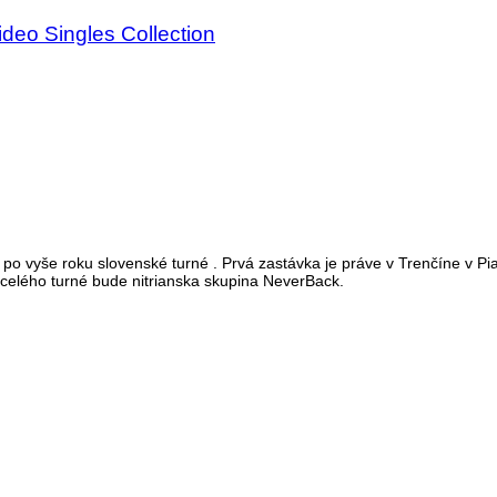
eo Singles Collection
 po vyše roku slovenské turné . Prvá zastávka je práve v Trenčíne v P
celého turné bude nitrianska skupina NeverBack.