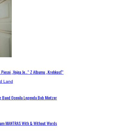
K Piesni „Vojna Je…“ Z Albumu „Krehkosť“
ig Band Ocenila Legenda Bob Mintzer
 Album MANTRAS With & Without Words