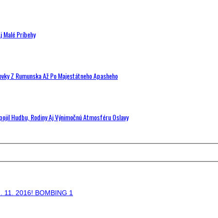
j Malé Príbehy
hovky Z Rumunska Až Po Majestátneho Apasheho
Spojil Hudbu, Rodiny Aj Výnimočnú Atmosféru Oslavy