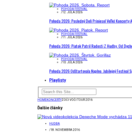
POHODA FESTIVAL
/
12. JÚLA 2026
Pohoda 2026: Posledný Deň Priniesol Veľké Koncerty A
POHODA FESTIVAL
/
11. JÚLA 2026
Pohoda 2026: Piatok Patril Radosti Z Hudby. Od Dyc
POHODA FESTIVAL
/
10. JÚLA 2026
Pohoda 2026 Odštartovala Naplno. Jubilejný Festival 
Playlisty
HOME
KONCERTY
ZOČI VOČI TOUR 2016
Ďalšie články
HUDBA
/
18. NOVEMBRA 2016