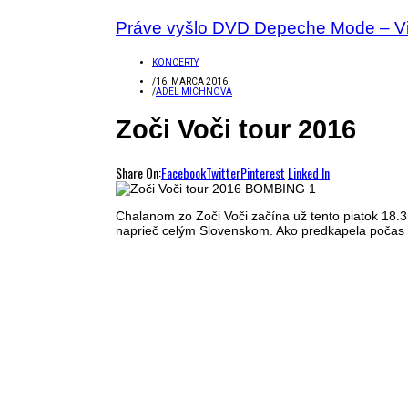
Práve vyšlo DVD Depeche Mode – Vid
KONCERTY
/
16. MARCA 2016
/
ADEL MICHNOVA
Zoči Voči tour 2016
Share On:
Facebook
Twitter
Pinterest
Linked In
Chalanom zo Zoči Voči začína už tento piatok 18.3
naprieč celým Slovenskom. Ako predkapela počas 