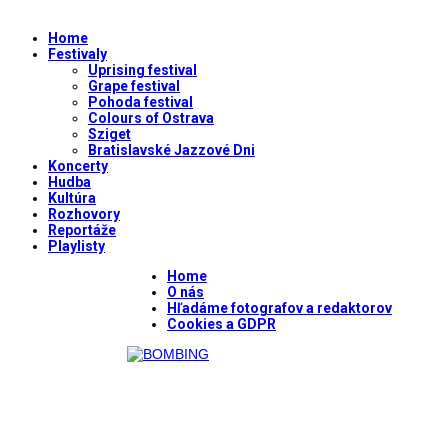
Home
Festivaly
Uprising festival
Grape festival
Pohoda festival
Colours of Ostrava
Sziget
Bratislavské Jazzové Dni
Koncerty
Hudba
Kultúra
Rozhovory
Reportáže
Playlisty
Home
O nás
Hľadáme fotografov a redaktorov
Cookies a GDPR