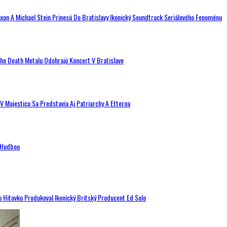
ixon A Michael Stein Prinesú Do Bratislavy Ikonický Soundtrack Seriálového Fenoménu
ého Death Metalu Odohrajú Koncert V Bratislave
V Majesticu Sa Predstavia Aj Patriarchy A Etterna
n Hudbou
u Hitovku Produkoval Ikonický Britský Producent Ed Solo