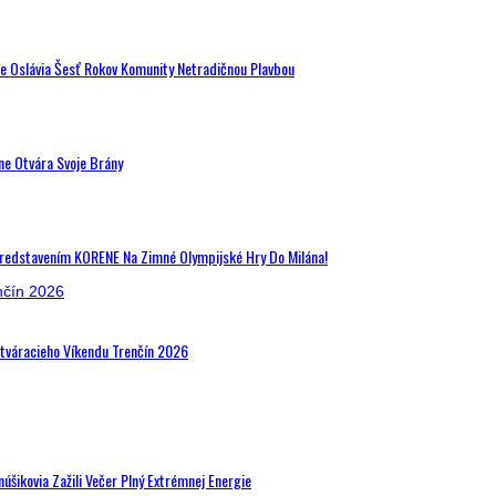
de Oslávia Šesť Rokov Komunity Netradičnou Plavbou
ne Otvára Svoje Brány
Predstavením KORENE Na Zimné Olympijské Hry Do Milána!
Otváracieho Víkendu Trenčín 2026
šikovia Zažili Večer Plný Extrémnej Energie