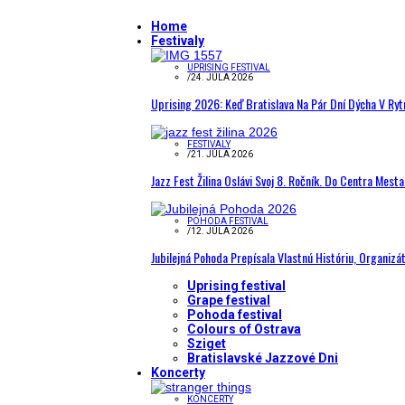
Home
Festivaly
UPRISING FESTIVAL
/
24. JÚLA 2026
Uprising 2026: Keď Bratislava Na Pár Dní Dýcha V R
FESTIVALY
/
21. JÚLA 2026
Jazz Fest Žilina Oslávi Svoj 8. Ročník. Do Centra Mest
POHODA FESTIVAL
/
12. JÚLA 2026
Jubilejná Pohoda Prepísala Vlastnú Históriu, Organizá
Uprising festival
Grape festival
Pohoda festival
Colours of Ostrava
Sziget
Bratislavské Jazzové Dni
Koncerty
KONCERTY