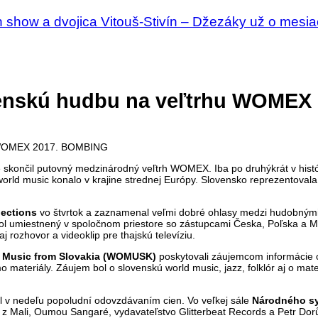
 show a dvojica Vitouš-Stivín – Džezáky už o mesia
enskú hudbu na veľtrhu WOMEX 
končil putovný medzinárodný veľtrh WOMEX. Iba po druhýkrát v histórii 
. world music konalo v krajine strednej Európy. Slovensko reprezentov
ections
vo štvrtok a zaznamenal veľmi dobré ohlasy medzi hudobnými k
 bol umiestnený v spoločnom priestore so zástupcami Česka, Poľska a 
aj rozhovor a videoklip pre thajskú televíziu.
 Music from Slovakia (WOMUSK)
poskytovali záujemcom informácie o
materiály. Záujem bol o slovenskú world music, jazz, folklór aj o mater
il v nedeľu popoludní odovzdávaním cien. Vo veľkej sále
Národného sy
 z Mali, Oumou Sangaré, vydavateľstvo Glitterbeat Records a Petr Dor