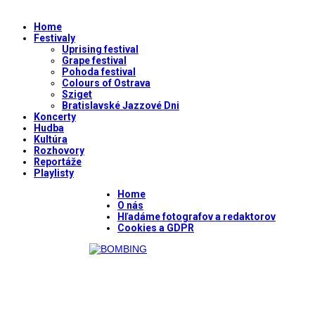
Home
Festivaly
Uprising festival
Grape festival
Pohoda festival
Colours of Ostrava
Sziget
Bratislavské Jazzové Dni
Koncerty
Hudba
Kultúra
Rozhovory
Reportáže
Playlisty
Home
O nás
Hľadáme fotografov a redaktorov
Cookies a GDPR