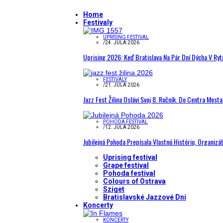
Home
Festivaly
UPRISING FESTIVAL
/
24. JÚLA 2026
Uprising 2026: Keď Bratislava Na Pár Dní Dýcha V R
FESTIVALY
/
21. JÚLA 2026
Jazz Fest Žilina Oslávi Svoj 8. Ročník. Do Centra Mest
POHODA FESTIVAL
/
12. JÚLA 2026
Jubilejná Pohoda Prepísala Vlastnú Históriu, Organizá
Uprising festival
Grape festival
Pohoda festival
Colours of Ostrava
Sziget
Bratislavské Jazzové Dni
Koncerty
KONCERTY