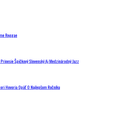
ytme Reggae
a Prinesie Špičkový Slovenský Aj Medzinárodný Jazz
tori Hovoria Opäť O Najlepšom Ročníku