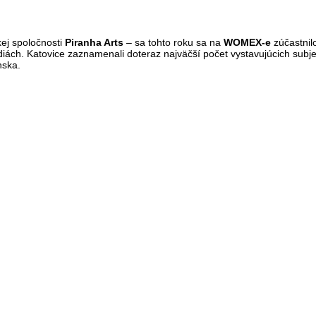
kej spoločnosti
Piranha Arts
– sa tohto roku sa na
WOMEX-e
zúčastnil
iách. Katovice zaznamenali doteraz najväčší počet vystavujúcich subje
nska.