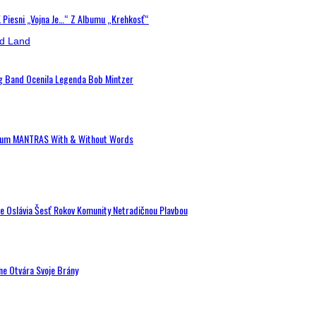
K Piesni „Vojna Je…“ Z Albumu „Krehkosť“
ig Band Ocenila Legenda Bob Mintzer
 Album MANTRAS With & Without Words
de Oslávia Šesť Rokov Komunity Netradičnou Plavbou
ne Otvára Svoje Brány