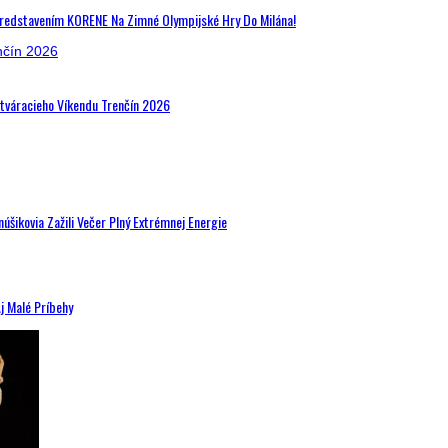
Predstavením KORENE Na Zimné Olympijské Hry Do Milána!
Otváracieho Víkendu Trenčín 2026
šikovia Zažili Večer Plný Extrémnej Energie
j Malé Príbehy