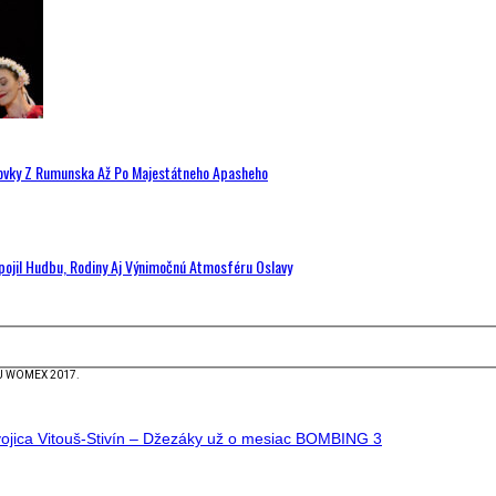
hovky Z Rumunska Až Po Majestátneho Apasheho
Spojil Hudbu, Rodiny Aj Výnimočnú Atmosféru Oslavy
U WOMEX 2017.