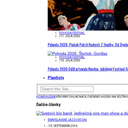
POHODA FESTIVAL
/
11. JÚLA 2026
Pohoda 2026: Piatok Patril Radosti Z Hudby. Od Dyc
POHODA FESTIVAL
/
10. JÚLA 2026
Pohoda 2026 Odštartovala Naplno. Jubilejný Festival 
Playlisty
HOME
HUDBA
VÝBORNÝ OHLAS NA SLOVENSKÚ HUDBU NA VEĽTRH
Ďalšie články
BRATISLAVSKÉ JAZZOVÉ DNI
/
19. SEPTEMBRA 2016