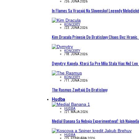
/
26. JÚNA 2026
In Flames Sa Vracajú Na Slovensko! Legendy Melodick
KONCERTY
/
23. JÚNA 2026
Kim Dracula Prinesie Do Bratislavy Chaos Bez Hraníc. 
KONCERTY
/
18. JÚNA 2026
Dymytry: Kapela, Ktorá Sa Pre Mňa Stala Viac Než Le
KONCERTY
/
11. JÚNA 2026
The Rasmus Zavítajú Do Bratislavy
Hudba
HUDBA
/
21. MÁJA 2026
Medial Banana Sa Neboja Experimentovať: Ich Najnovši
HUDBA
/
25. FEBRUÁRA 2026