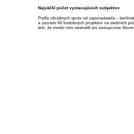
Najväčší počet vystavujúcich subjektov
Podľa oficiálnych správ od usporiadateľa – berlíns
a zaznelo 60 hudobných projektov na siedmich pód
teší, že medzi nimi nestratili ani zástupcovia Slove