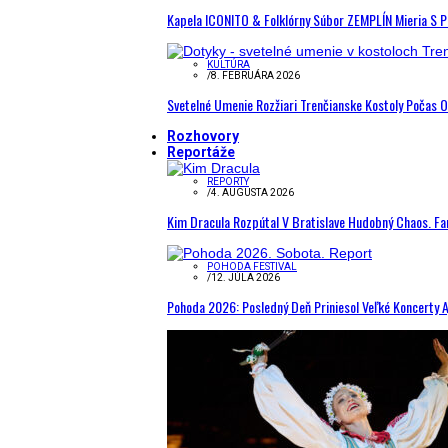
Kapela ICONITO & Folklórny Súbor ZEMPLÍN Mieria S 
KULTÚRA
/
8. FEBRUÁRA 2026
Svetelné Umenie Rozžiari Trenčianske Kostoly Počas 
Rozhovory
Reportáže
REPORTY
/
4. AUGUSTA 2026
Kim Dracula Rozpútal V Bratislave Hudobný Chaos. Fanú
POHODA FESTIVAL
/
12. JÚLA 2026
Pohoda 2026: Posledný Deň Priniesol Veľké Koncerty A