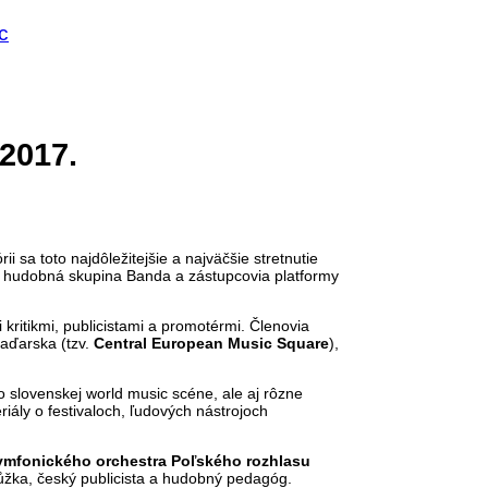
c
2017.
sa toto najdôležitejšie a najväčšie stretnutie
ala hudobná skupina Banda a zástupcovia platformy
ritikmi, publicistami a promotérmi. Členovia
Maďarska (tzv.
Central European Music Square
),
 slovenskej world music scéne, ale aj rôzne
iály o festivaloch, ľudových nástrojoch
mfonického orchestra Poľského rozhlasu
ůžka, český publicista a hudobný pedagóg.