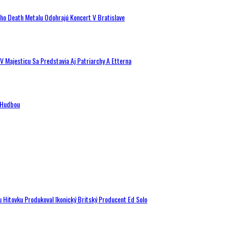
ého Death Metalu Odohrajú Koncert V Bratislave
V Majesticu Sa Predstavia Aj Patriarchy A Etterna
n Hudbou
u Hitovku Produkoval Ikonický Britský Producent Ed Solo