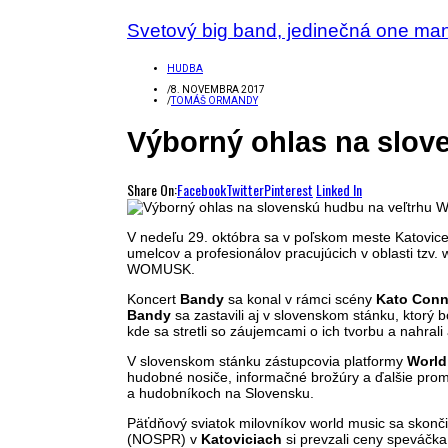
Svetový big band, jedinečná one man
HUDBA
/
8. NOVEMBRA 2017
/
TOMÁŠ ORMANDY
Výborný ohlas na slov
Share On:
Facebook
Twitter
Pinterest
Linked In
V nedeľu 29. októbra sa v poľskom meste Katovice s
umelcov a profesionálov pracujúcich v oblasti tzv
WOMUSK.
Koncert
Bandy
sa konal v rámci scény
Kato Conn
Bandy
sa zastavili aj v slovenskom stánku, ktorý
kde sa stretli so záujemcami o ich tvorbu a nahrali 
V slovenskom stánku zástupcovia platformy
World
hudobné nosiče, informačné brožúry a ďalšie promo 
a hudobníkoch na Slovensku.
Päťdňový sviatok milovníkov world music sa skonč
(NOSPR) v
Katoviciach
si prevzali ceny speváčka