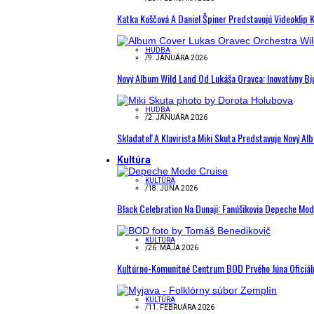
Katka Koščová A Daniel Špiner Predstavujú Videoklip 
HUDBA
/
9. JANUÁRA 2026
Nový Album Wild Land Od Lukáša Oravca: Inovatívny B
HUDBA
/
2. JANUÁRA 2026
Skladateľ A Klavirista Miki Skuta Predstavuje Nový
Kultúra
KULTÚRA
/
18. JÚNA 2026
Black Celebration Na Dunaji: Fanúšikovia Depeche Mo
KULTÚRA
/
26. MÁJA 2026
Kultúrno-Komunitné Centrum BOD Prvého Júna Oficiál
KULTÚRA
/
11. FEBRUÁRA 2026