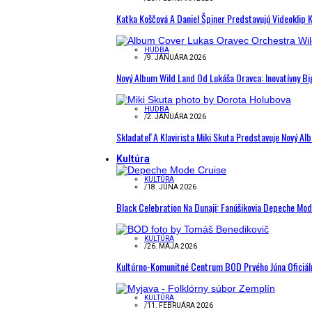
Katka Koščová A Daniel Špiner Predstavujú Videoklip 
HUDBA
/
9. JANUÁRA 2026
Nový Album Wild Land Od Lukáša Oravca: Inovatívny B
HUDBA
/
2. JANUÁRA 2026
Skladateľ A Klavirista Miki Skuta Predstavuje Nový
Kultúra
KULTÚRA
/
18. JÚNA 2026
Black Celebration Na Dunaji: Fanúšikovia Depeche Mo
KULTÚRA
/
26. MÁJA 2026
Kultúrno-Komunitné Centrum BOD Prvého Júna Oficiál
KULTÚRA
/
11. FEBRUÁRA 2026