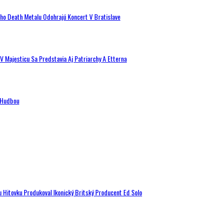
ého Death Metalu Odohrajú Koncert V Bratislave
V Majesticu Sa Predstavia Aj Patriarchy A Etterna
n Hudbou
u Hitovku Produkoval Ikonický Britský Producent Ed Solo