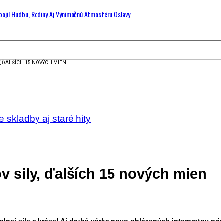
Spojil Hudbu, Rodiny Aj Výnimočnú Atmosféru Oslavy
LY, ĎALŠÍCH 15 NOVÝCH MIEN
skladby aj staré hity
ov sily, ďalších 15 nových mien
 plnej sile a kráse! Aj druhá várka novo ohlásených interpretov pri