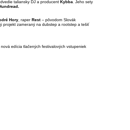
dvedie taliansky DJ a producent
Kybba
. Jeho sety
Hundread.
dré Hory
, raper
Rest
– pôvodom Slovák
 projekt zameraný na dubstep a rootstep a tešiť
e nová edícia tlačených festivalových vstupeniek