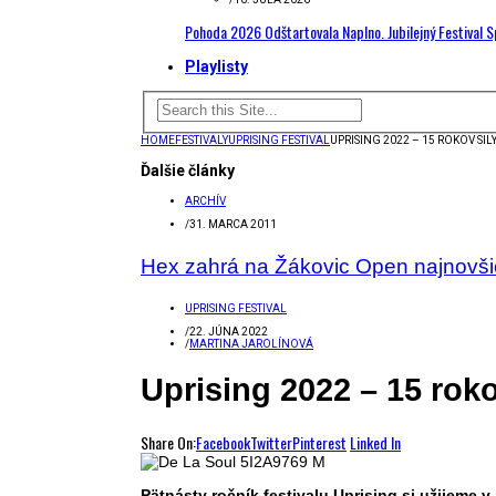
Pohoda 2026 Odštartovala Naplno. Jubilejný Festival 
Playlisty
HOME
FESTIVALY
UPRISING FESTIVAL
UPRISING 2022 – 15 ROKOV SI
Ďalšie články
ARCHÍV
/
31. MARCA 2011
Hex zahrá na Žákovic Open najnovšie 
UPRISING FESTIVAL
/
22. JÚNA 2022
/
MARTINA JAROLÍNOVÁ
Uprising 2022 – 15 rok
Share On:
Facebook
Twitter
Pinterest
Linked In
Pätnásty ročník festivalu Uprising si užijeme v