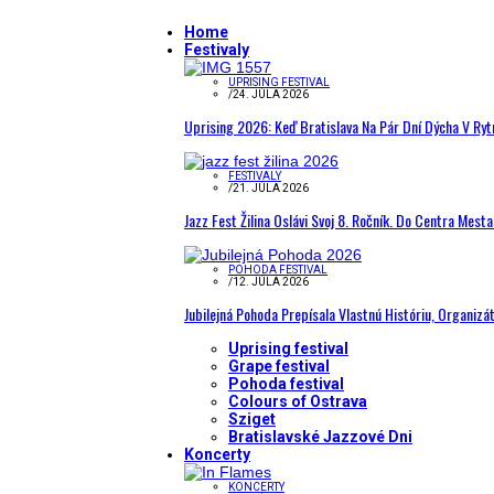
Home
Festivaly
UPRISING FESTIVAL
/
24. JÚLA 2026
Uprising 2026: Keď Bratislava Na Pár Dní Dýcha V R
FESTIVALY
/
21. JÚLA 2026
Jazz Fest Žilina Oslávi Svoj 8. Ročník. Do Centra Mest
POHODA FESTIVAL
/
12. JÚLA 2026
Jubilejná Pohoda Prepísala Vlastnú Históriu, Organizá
Uprising festival
Grape festival
Pohoda festival
Colours of Ostrava
Sziget
Bratislavské Jazzové Dni
Koncerty
KONCERTY