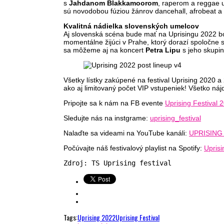
s
Jahdanom Blakkamoorom
, raperom a reggae 
sú novodobou fúziou žánrov dancehall, afrobeat 
Kvalitná nádielka slovenských umelcov
Aj slovenská scéna bude mať na Uprisingu 2022 bo
momentálne žijúci v Prahe, ktorý dorazí spoločne 
sa môžeme aj na koncert
Petra Lipu
s jeho skupin
Všetky lístky zakúpené na festival Uprising 2020 a
ako aj limitovaný počet VIP vstupeniek! Všetko ná
Pripojte sa k nám na FB evente
Uprising Festival 
Sledujte nás na instgrame:
uprising_festival
Nalaďte sa videami na YouTube kanáli:
UPRISING
Počúvajte náš festivalový playlist na Spotify:
Upris
Zdroj: TS Uprising festival
Tags:
Uprising 2022
Uprising Festival