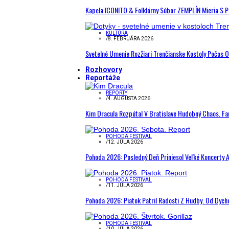
Kapela ICONITO & Folklórny Súbor ZEMPLÍN Mieria S 
KULTÚRA
/
8. FEBRUÁRA 2026
Svetelné Umenie Rozžiari Trenčianske Kostoly Počas 
Rozhovory
Reportáže
REPORTY
/
4. AUGUSTA 2026
Kim Dracula Rozpútal V Bratislave Hudobný Chaos. Fanú
POHODA FESTIVAL
/
12. JÚLA 2026
Pohoda 2026: Posledný Deň Priniesol Veľké Koncerty A
POHODA FESTIVAL
/
11. JÚLA 2026
Pohoda 2026: Piatok Patril Radosti Z Hudby. Od Dyc
POHODA FESTIVAL
/
10. JÚLA 2026