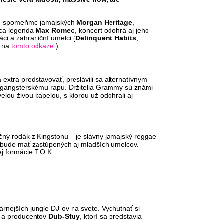
íla, spomeňme jamajských
Morgan Heritage
,
júca legenda
Max Romeo
, koncert odohrá aj jeho
áci a zahraniční umelci (
Delinquent Habits
,
e na
tomto odkaze
.)
 extra predstavovať, preslávili sa alternatívnym
ku gangsterskému rapu. Držitelia Grammy sú známi
lou živou kapelou, s ktorou už odohrali aj
ý rodák z Kingstonu – je slávny jamajský reggae
a bude mať zastúpených aj mladších umelcov.
j formácie T.O.K.
lárnejších jungle DJ-ov na svete. Vychutnať si
v a producentov
Dub-Stuy
, ktorí sa predstavia