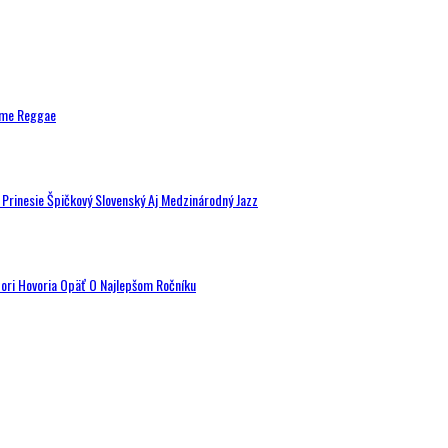
ytme Reggae
a Prinesie Špičkový Slovenský Aj Medzinárodný Jazz
tori Hovoria Opäť O Najlepšom Ročníku