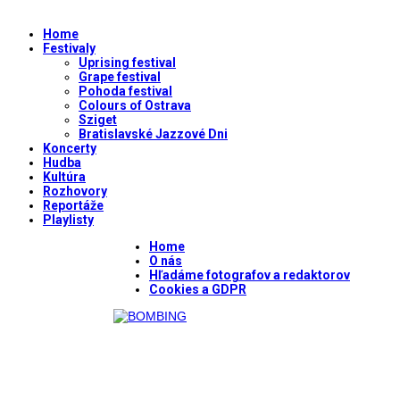
Home
Festivaly
Uprising festival
Grape festival
Pohoda festival
Colours of Ostrava
Sziget
Bratislavské Jazzové Dni
Koncerty
Hudba
Kultúra
Rozhovory
Reportáže
Playlisty
Home
O nás
Hľadáme fotografov a redaktorov
Cookies a GDPR