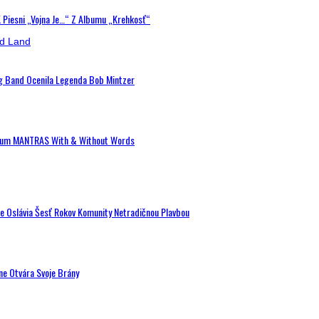
K Piesni „Vojna Je…“ Z Albumu „Krehkosť“
ig Band Ocenila Legenda Bob Mintzer
 Album MANTRAS With & Without Words
de Oslávia Šesť Rokov Komunity Netradičnou Plavbou
ne Otvára Svoje Brány