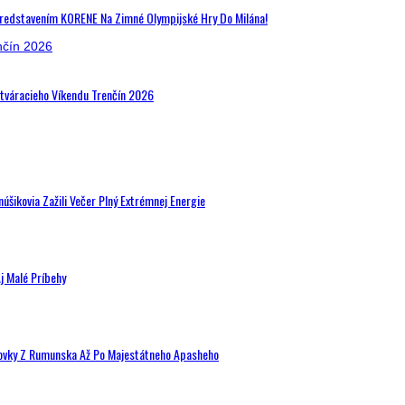
Predstavením KORENE Na Zimné Olympijské Hry Do Milána!
Otváracieho Víkendu Trenčín 2026
šikovia Zažili Večer Plný Extrémnej Energie
j Malé Príbehy
hovky Z Rumunska Až Po Majestátneho Apasheho