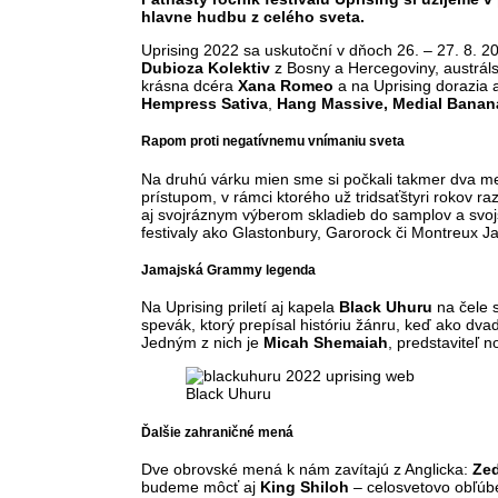
hlavne hudbu z celého sveta.
Uprising 2022 sa uskutoční v dňoch 26. – 27. 8. 
Dubioza Kolektiv
z Bosny a Hercegoviny, austrá
krásna dcéra
Xana Romeo
a na Uprising dorazia 
Hempress Sativa
,
Hang Massive, Medial Banan
Rapom proti negatívnemu vnímaniu sveta
Na druhú várku mien sme si počkali takmer dva mes
prístupom, v rámci ktorého už tridsaťštyri rokov 
aj svojráznym výberom skladieb do samplov a svojs
festivaly ako Glastonbury, Garorock či Montreux Ja
Jamajská Grammy legenda
Na Uprising priletí aj kapela
Black Uhuru
na čele 
spevák, ktorý prepísal históriu žánru, keď ako d
Jedným z nich je
Micah Shemaiah
, predstaviteľ 
Black Uhuru
Ďalšie zahraničné mená
Dve obrovské mená k nám zavítajú z Anglicka:
Zed
budeme môcť aj
King Shiloh
– celosvetovo obľúb