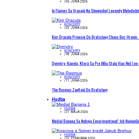
/
26. JÚNA 2026
In Flames Sa Vracajú Na Slovensko! Legendy Melodick
KONCERTY
/
23. JÚNA 2026
Kim Dracula Prinesie Do Bratislavy Chaos Bez Hraníc. 
KONCERTY
/
18. JÚNA 2026
Dymytry: Kapela, Ktorá Sa Pre Mňa Stala Viac Než Le
KONCERTY
/
11. JÚNA 2026
The Rasmus Zavítajú Do Bratislavy
Hudba
HUDBA
/
21. MÁJA 2026
Medial Banana Sa Neboja Experimentovať: Ich Najnovši
HUDBA
/
25. FEBRUÁRA 2026