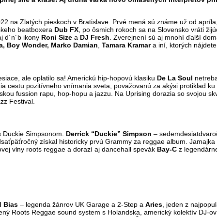
2022 na Zlatých pieskoch v Bratislave. Prvé mená sú známe už od apr
lskeho beatboxera
Dub FX
, po ôsmich rokoch sa na Slovensko vráti ži
aj d´n´b ikony
Roni Size
a
DJ Fresh
. Zverejnení sú aj mnohí ďalší dom
a, Boy Wonder,
Marko Damian
,
Tamara Kramar
a iní, ktorých nájdet
iace, ale oplatilo sa! Americkú hip-hopovú klasiku
De La Soul
netreba
razia cestu pozitívneho vnímania sveta, považovanú za akýsi protiklad 
kou fussion rapu, hop-hopu a jazzu. Na Uprising dorazia so svojou skve
zz Festival.
s Duckie Simpsonom.
Derrick “Duckie” Simpson
– sedemdesiatdvaročn
vadsaťpäťročný získal historicky prvú Grammy za reggae album. Jamajk
novej vlny roots reggae a dorazí aj dancehall spevák
Bay-C
z legendárne
 Bias
– legenda žánrov UK Garage a 2-Step a
Aries
, jeden z najpopu
ený Roots Reggae sound system s Holandska, americký kolektív DJ-o