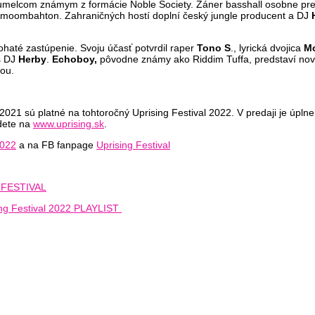
umelcom známym z formácie Noble Society. Žáner basshall osobne pre
a moombahton. Zahraničných hostí doplní český jungle producent a DJ
haté zastúpenie. Svoju účasť potvrdil raper
Tono S
., lyrická dvojica
Mo
s DJ
Herby
.
Echoboy,
pôvodne známy ako Riddim Tuffa, predstaví nový
ou.
 2021 sú platné na tohtoročný Uprising Festival 2022. V predaji je úpln
jdete na
www.uprising.sk
.
2022
a na FB fanpage
Uprising Festival
 FESTIVAL
ing Festival 2022 PLAYLIST