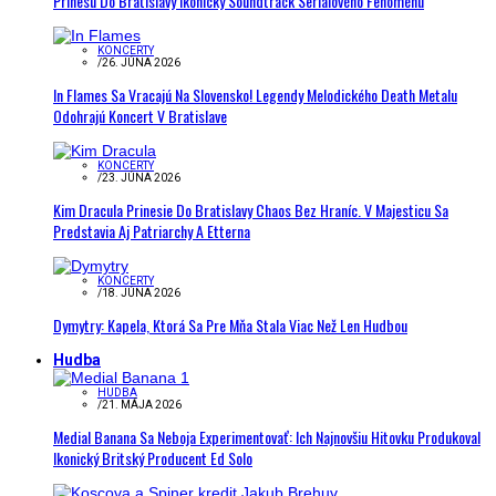
Prinesú Do Bratislavy Ikonický Soundtrack Seriálového Fenoménu
KONCERTY
/
26. JÚNA 2026
In Flames Sa Vracajú Na Slovensko! Legendy Melodického Death Metalu
Odohrajú Koncert V Bratislave
KONCERTY
/
23. JÚNA 2026
Kim Dracula Prinesie Do Bratislavy Chaos Bez Hraníc. V Majesticu Sa
Predstavia Aj Patriarchy A Etterna
KONCERTY
/
18. JÚNA 2026
Dymytry: Kapela, Ktorá Sa Pre Mňa Stala Viac Než Len Hudbou
Hudba
HUDBA
/
21. MÁJA 2026
Medial Banana Sa Neboja Experimentovať: Ich Najnovšiu Hitovku Produkoval
Ikonický Britský Producent Ed Solo