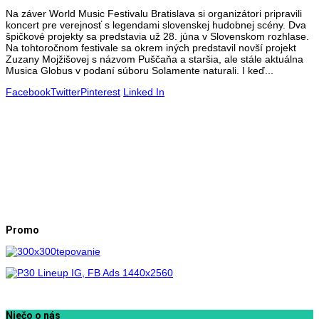
Na záver World Music Festivalu Bratislava si organizátori pripravili
koncert pre verejnosť s legendami slovenskej hudobnej scény. Dva
špičkové projekty sa predstavia už 28. júna v Slovenskom rozhlase.
Na tohtoročnom festivale sa okrem iných predstavil novší projekt
Zuzany Mojžišovej s názvom Puščaňa a staršia, ale stále aktuálna
Musica Globus v podaní súboru Solamente naturali. I keď...
Facebook
Twitter
Pinterest
Linked In
Promo
Niečo o nás