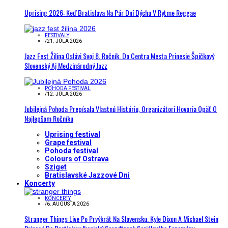
Uprising 2026: Keď Bratislava Na Pár Dní Dýcha V Rytme Reggae
FESTIVALY
/
21. JÚLA 2026
Jazz Fest Žilina Oslávi Svoj 8. Ročník. Do Centra Mesta Prinesie Špičkový
Slovenský Aj Medzinárodný Jazz
POHODA FESTIVAL
/
12. JÚLA 2026
Jubilejná Pohoda Prepísala Vlastnú Históriu, Organizátori Hovoria Opäť O
Najlepšom Ročníku
Uprising festival
Grape festival
Pohoda festival
Colours of Ostrava
Sziget
Bratislavské Jazzové Dni
Koncerty
KONCERTY
/
6. AUGUSTA 2026
Stranger Things Live Po Prvýkrát Na Slovensku. Kyle Dixon A Michael Stein