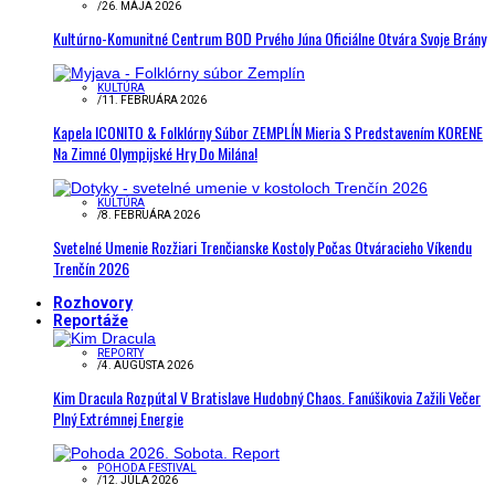
/
26. MÁJA 2026
Kultúrno-Komunitné Centrum BOD Prvého Júna Oficiálne Otvára Svoje Brány
KULTÚRA
/
11. FEBRUÁRA 2026
Kapela ICONITO & Folklórny Súbor ZEMPLÍN Mieria S Predstavením KORENE
Na Zimné Olympijské Hry Do Milána!
KULTÚRA
/
8. FEBRUÁRA 2026
Svetelné Umenie Rozžiari Trenčianske Kostoly Počas Otváracieho Víkendu
Trenčín 2026
Rozhovory
Reportáže
REPORTY
/
4. AUGUSTA 2026
Kim Dracula Rozpútal V Bratislave Hudobný Chaos. Fanúšikovia Zažili Večer
Plný Extrémnej Energie
POHODA FESTIVAL
/
12. JÚLA 2026