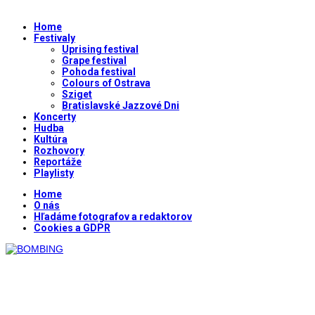
Home
Festivaly
Uprising festival
Grape festival
Pohoda festival
Colours of Ostrava
Sziget
Bratislavské Jazzové Dni
Koncerty
Hudba
Kultúra
Rozhovory
Reportáže
Playlisty
Home
O nás
Hľadáme fotografov a redaktorov
Cookies a GDPR