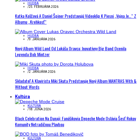
HUDBA
/
25. FEBRUÁRA 2026
Katka Koščová A Daniel Špiner Predstavujú Videoklip K Piesni „Vojna Je…“ Z
Albumu „Krehkosť“
HUDBA
/
9. JANUÁRA 2026
Nový Album Wild Land Od Lukáša Oravca: Inovatívny Big Band Ocenila
Legenda Bob Mintzer
HUDBA
/
2. JANUÁRA 2026
Skladateľ A Klavirista Miki Skuta Predstavuje Nový Album MANTRAS With &
Without Words
Kultúra
KULTÚRA
/
18. JÚNA 2026
Black Celebration Na Dunaji: Fanúšikovia Depeche Mode Oslávia Šesť Rokov
Komunity Netradičnou Plavbou
KULTÚRA