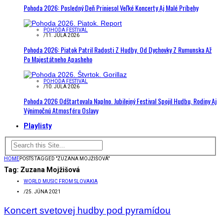
Pohoda 2026: Posledný Deň Priniesol Veľké Koncerty Aj Malé Príbehy
POHODA FESTIVAL
/
11. JÚLA 2026
Pohoda 2026: Piatok Patril Radosti Z Hudby. Od Dychovky Z Rumunska Až
Po Majestátneho Apasheho
POHODA FESTIVAL
/
10. JÚLA 2026
Pohoda 2026 Odštartovala Naplno. Jubilejný Festival Spojil Hudbu, Rodiny Aj
Výnimočnú Atmosféru Oslavy
Playlisty
HOME
POSTS TAGGED "ZUZANA MOJŽIŠOVÁ"
Tag:
Zuzana Mojžišová
WORLD MUSIC FROM SLOVAKIA
/
25. JÚNA 2021
Koncert svetovej hudby pod pyramídou