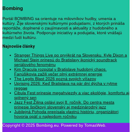
Bombing
Portál BOMBING sa orientuje na milovníkov hudby, umenia a
kultúry. Žije slovenskými kultúrnymi podujatiami, z ktorých prináša
reportáže, doplnené o zaujímavosti a aktuality z hudobného a
kultúrneho života. Podporuje iniciatívy a podujatia, ktoré vnášajú
medzi ľudí kultúru.
Najnovšie články
Stranger Things Live po prvýkrát na Slovensku. Kyle Dixon a
Michael Stein prinesú do Bratislavy ikonický soundtrack
seriálového fenoménu
Kim Dracula rozpútal v Bratislave hudobný chaos.
Fanúšikovia zažili večer plný extrémnej energie
The Legits Blast 2026 pozná svojich víťazov
Uprising 2026: Keď Bratislava na pár dní dýcha v rytme
reggae
Cibula Fest prinesie megahviezdy a viac ekológie, komfortu aj
splnený sen
Jazz Fest Žilina oslávi svoj 8. ročník. Do centra mesta
prinesie špičkový slovenský aj medzinárodný jazz
Jubilejná Pohoda prepísala vlastnú históriu, organizátori
hovoria opäť o najlepšom ročníku
Copyright © 2025 Bombing.eu. Powered by TomasWeb.