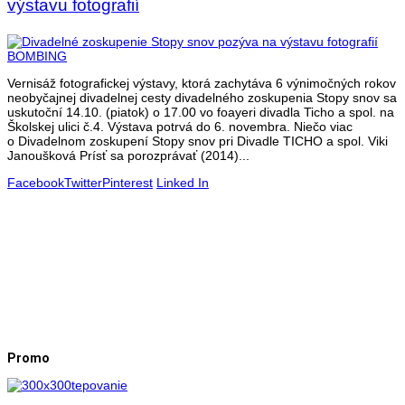
výstavu fotografií
Vernisáž fotografickej výstavy, ktorá zachytáva 6 výnimočných rokov
neobyčajnej divadelnej cesty divadelného zoskupenia Stopy snov sa
uskutoční 14.10. (piatok) o 17.00 vo foayeri divadla Ticho a spol. na
Školskej ulici č.4. Výstava potrvá do 6. novembra. Niečo viac
o Divadelnom zoskupení Stopy snov pri Divadle TICHO a spol. Viki
Janoušková Prísť sa porozprávať (2014)...
Facebook
Twitter
Pinterest
Linked In
Promo