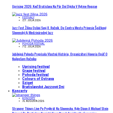
Uprising 2026: Keď Bratislava Na Pár Dní Dýcha V Rytme Reggae
FESTIVALY
/
21. JÚLA 2026
Jazz Fest Žilina Oslávi Svoj 8. Ročník. Do Centra Mesta Prinesie Špičkový
Slovenský Aj Medzinárodný Jazz
POHODA FESTIVAL
/
12. JÚLA 2026
Jubilejná Pohoda Prepísala Vlastnú Históriu, Organizátori Hovoria Opäť O
Najlepšom Ročníku
Uprising festival
Grape festival
Pohoda festival
Colours of Ostrava
Sziget
Bratislavské Jazzové Dni
Koncerty
KONCERTY
/
6. AUGUSTA 2026
Stranger Things Live Po Prvýkrát Na Slovensku. Kyle Dixon A Michael Stein