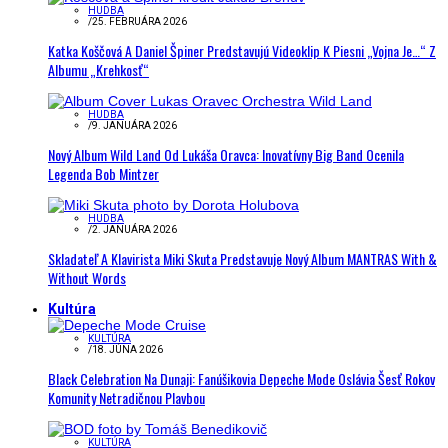
HUDBA
/
25. FEBRUÁRA 2026
Katka Koščová A Daniel Špiner Predstavujú Videoklip K Piesni „Vojna Je…“ Z
Albumu „Krehkosť“
HUDBA
/
9. JANUÁRA 2026
Nový Album Wild Land Od Lukáša Oravca: Inovatívny Big Band Ocenila
Legenda Bob Mintzer
HUDBA
/
2. JANUÁRA 2026
Skladateľ A Klavirista Miki Skuta Predstavuje Nový Album MANTRAS With &
Without Words
Kultúra
KULTÚRA
/
18. JÚNA 2026
Black Celebration Na Dunaji: Fanúšikovia Depeche Mode Oslávia Šesť Rokov
Komunity Netradičnou Plavbou
KULTÚRA