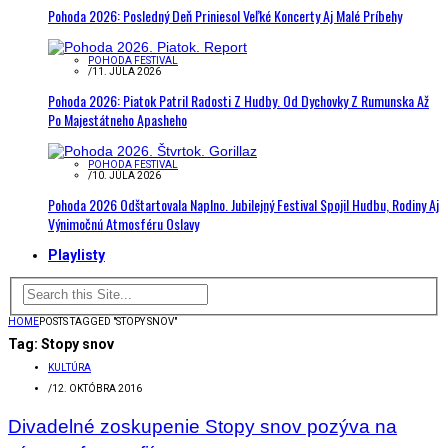
Pohoda 2026: Posledný Deň Priniesol Veľké Koncerty Aj Malé Príbehy
POHODA FESTIVAL
/
11. JÚLA 2026
Pohoda 2026: Piatok Patril Radosti Z Hudby. Od Dychovky Z Rumunska Až
Po Majestátneho Apasheho
POHODA FESTIVAL
/
10. JÚLA 2026
Pohoda 2026 Odštartovala Naplno. Jubilejný Festival Spojil Hudbu, Rodiny Aj
Výnimočnú Atmosféru Oslavy
Playlisty
HOME
POSTS TAGGED "STOPY SNOV"
Tag:
Stopy snov
KULTÚRA
/
12. OKTÓBRA 2016
Divadelné zoskupenie Stopy snov pozýva na