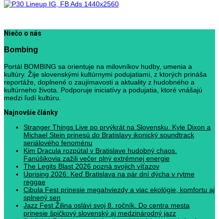
Niečo o nás
Bombing
Portál BOMBING sa orientuje na milovníkov hudby, umenia a
kultúry. Žije slovenskými kultúrnymi podujatiami, z ktorých prináša
reportáže, doplnené o zaujímavosti a aktuality z hudobného a
kultúrneho života. Podporuje iniciatívy a podujatia, ktoré vnášajú
medzi ľudí kultúru.
Najnovšie články
Stranger Things Live po prvýkrát na Slovensku. Kyle Dixon a
Michael Stein prinesú do Bratislavy ikonický soundtrack
seriálového fenoménu
Kim Dracula rozpútal v Bratislave hudobný chaos.
Fanúšikovia zažili večer plný extrémnej energie
The Legits Blast 2026 pozná svojich víťazov
Uprising 2026: Keď Bratislava na pár dní dýcha v rytme
reggae
Cibula Fest prinesie megahviezdy a viac ekológie, komfortu aj
splnený sen
Jazz Fest Žilina oslávi svoj 8. ročník. Do centra mesta
prinesie špičkový slovenský aj medzinárodný jazz