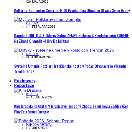
/
26. MÁJA 2026
Kultúrno-Komunitné Centrum BOD Prvého Júna Oficiálne Otvára Svoje Brány
KULTÚRA
/
11. FEBRUÁRA 2026
Kapela ICONITO & Folklórny Súbor ZEMPLÍN Mieria S Predstavením KORENE
Na Zimné Olympijské Hry Do Milána!
KULTÚRA
/
8. FEBRUÁRA 2026
Svetelné Umenie Rozžiari Trenčianske Kostoly Počas Otváracieho Víkendu
Trenčín 2026
Rozhovory
Reportáže
REPORTY
/
4. AUGUSTA 2026
Kim Dracula Rozpútal V Bratislave Hudobný Chaos. Fanúšikovia Zažili Večer
Plný Extrémnej Energie
POHODA FESTIVAL
/
12. JÚLA 2026