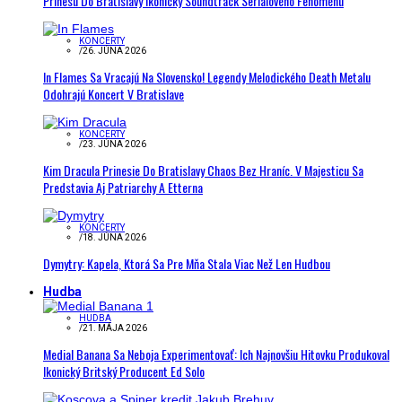
Prinesú Do Bratislavy Ikonický Soundtrack Seriálového Fenoménu
KONCERTY
/
26. JÚNA 2026
In Flames Sa Vracajú Na Slovensko! Legendy Melodického Death Metalu
Odohrajú Koncert V Bratislave
KONCERTY
/
23. JÚNA 2026
Kim Dracula Prinesie Do Bratislavy Chaos Bez Hraníc. V Majesticu Sa
Predstavia Aj Patriarchy A Etterna
KONCERTY
/
18. JÚNA 2026
Dymytry: Kapela, Ktorá Sa Pre Mňa Stala Viac Než Len Hudbou
Hudba
HUDBA
/
21. MÁJA 2026
Medial Banana Sa Neboja Experimentovať: Ich Najnovšiu Hitovku Produkoval
Ikonický Britský Producent Ed Solo