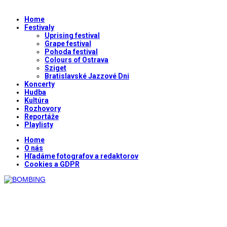
Home
Festivaly
Uprising festival
Grape festival
Pohoda festival
Colours of Ostrava
Sziget
Bratislavské Jazzové Dni
Koncerty
Hudba
Kultúra
Rozhovory
Reportáže
Playlisty
Home
O nás
Hľadáme fotografov a redaktorov
Cookies a GDPR