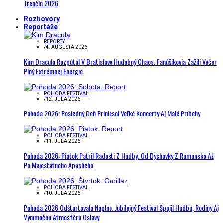
Trenčín 2026
Rozhovory
Reportáže
REPORTY
/
4. AUGUSTA 2026
Kim Dracula Rozpútal V Bratislave Hudobný Chaos. Fanúšikovia Zažili Večer
Plný Extrémnej Energie
POHODA FESTIVAL
/
12. JÚLA 2026
Pohoda 2026: Posledný Deň Priniesol Veľké Koncerty Aj Malé Príbehy
POHODA FESTIVAL
/
11. JÚLA 2026
Pohoda 2026: Piatok Patril Radosti Z Hudby. Od Dychovky Z Rumunska Až
Po Majestátneho Apasheho
POHODA FESTIVAL
/
10. JÚLA 2026
Pohoda 2026 Odštartovala Naplno. Jubilejný Festival Spojil Hudbu, Rodiny Aj
Výnimočnú Atmosféru Oslavy