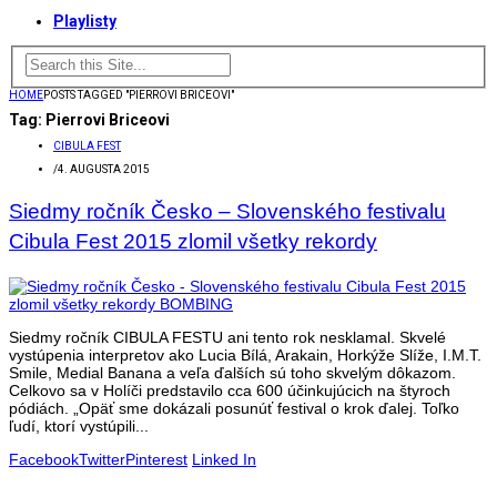
Playlisty
HOME
POSTS TAGGED "PIERROVI BRICEOVI"
Tag:
Pierrovi Briceovi
CIBULA FEST
/
4. AUGUSTA 2015
Siedmy ročník Česko – Slovenského festivalu
Cibula Fest 2015 zlomil všetky rekordy
Siedmy ročník CIBULA FESTU ani tento rok nesklamal. Skvelé
vystúpenia interpretov ako Lucia Bílá, Arakain, Horkýže Slíže, I.M.T.
Smile, Medial Banana a veľa ďalších sú toho skvelým dôkazom.
Celkovo sa v Holíči predstavilo cca 600 účinkujúcich na štyroch
pódiách. „Opäť sme dokázali posunúť festival o krok ďalej. Toľko
ľudí, ktorí vystúpili...
Facebook
Twitter
Pinterest
Linked In