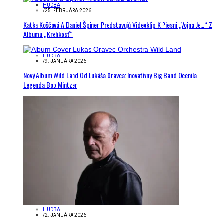
HUDBA
/
25. FEBRUÁRA 2026
Katka Koščová A Daniel Špiner Predstavujú Videoklip K Piesni „Vojna Je…“ Z
Albumu „Krehkosť“
HUDBA
/
9. JANUÁRA 2026
Nový Album Wild Land Od Lukáša Oravca: Inovatívny Big Band Ocenila
Legenda Bob Mintzer
HUDBA
/
2. JANUÁRA 2026