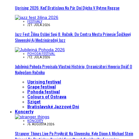
Uprising 2026: Keď Bratislava Na Pár Dní Dýcha V Rytme Reggae
FESTIVALY
/
21. JÚLA 2026
Jazz Fest Žilina Oslávi Svoj 8. Ročník. Do Centra Mesta Prinesie Špičkový
Slovenský Aj Medzinárodný Jazz
POHODA FESTIVAL
/
12. JÚLA 2026
Jubilejná Pohoda Prepísala Vlastnú Históriu, Organizátori Hovoria Opäť O
Najlepšom Ročníku
Uprising festival
Grape festival
Pohoda festival
Colours of Ostrava
Sziget
Bratislavské Jazzové Dni
Koncerty
KONCERTY
/
6. AUGUSTA 2026
Stranger Things Live Po Prvýkrát Na Slovensku. Kyle Dixon A Michael Stein