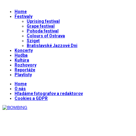
Home
Festivaly
Uprising festival
Grape festival
Pohoda festival
Colours of Ostrava
Sziget
Bratislavské Jazzové Dni
Koncerty
Hudba
Kultúra
Rozhovory
Reportáže
Playlisty
Home
O nás
Hľadáme fotografov a redaktorov
Cookies a GDPR