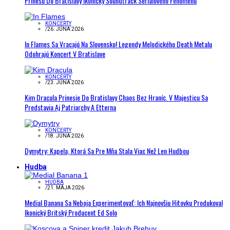
Prinesú Do Bratislavy Ikonický Soundtrack Seriálového Fenoménu
KONCERTY
/
26. JÚNA 2026
In Flames Sa Vracajú Na Slovensko! Legendy Melodického Death Metalu
Odohrajú Koncert V Bratislave
KONCERTY
/
23. JÚNA 2026
Kim Dracula Prinesie Do Bratislavy Chaos Bez Hraníc. V Majesticu Sa
Predstavia Aj Patriarchy A Etterna
KONCERTY
/
18. JÚNA 2026
Dymytry: Kapela, Ktorá Sa Pre Mňa Stala Viac Než Len Hudbou
Hudba
HUDBA
/
21. MÁJA 2026
Medial Banana Sa Neboja Experimentovať: Ich Najnovšiu Hitovku Produkoval
Ikonický Britský Producent Ed Solo