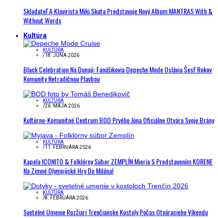
Skladateľ A Klavirista Miki Skuta Predstavuje Nový Album MANTRAS With &
Without Words
Kultúra
KULTÚRA
/
18. JÚNA 2026
Black Celebration Na Dunaji: Fanúšikovia Depeche Mode Oslávia Šesť Rokov
Komunity Netradičnou Plavbou
KULTÚRA
/
26. MÁJA 2026
Kultúrno-Komunitné Centrum BOD Prvého Júna Oficiálne Otvára Svoje Brány
KULTÚRA
/
11. FEBRUÁRA 2026
Kapela ICONITO & Folklórny Súbor ZEMPLÍN Mieria S Predstavením KORENE
Na Zimné Olympijské Hry Do Milána!
KULTÚRA
/
8. FEBRUÁRA 2026
Svetelné Umenie Rozžiari Trenčianske Kostoly Počas Otváracieho Víkendu