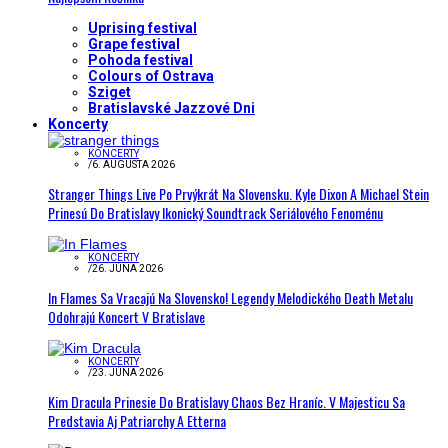
Uprising festival
Grape festival
Pohoda festival
Colours of Ostrava
Sziget
Bratislavské Jazzové Dni
Koncerty
KONCERTY
/
6. AUGUSTA 2026
Stranger Things Live Po Prvýkrát Na Slovensku. Kyle Dixon A Michael Stein
Prinesú Do Bratislavy Ikonický Soundtrack Seriálového Fenoménu
KONCERTY
/
26. JÚNA 2026
In Flames Sa Vracajú Na Slovensko! Legendy Melodického Death Metalu
Odohrajú Koncert V Bratislave
KONCERTY
/
23. JÚNA 2026
Kim Dracula Prinesie Do Bratislavy Chaos Bez Hraníc. V Majesticu Sa
Predstavia Aj Patriarchy A Etterna