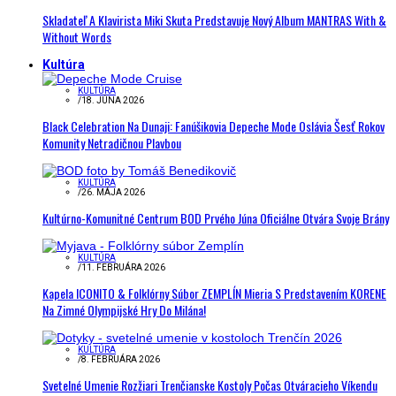
Skladateľ A Klavirista Miki Skuta Predstavuje Nový Album MANTRAS With &
Without Words
Kultúra
KULTÚRA
/
18. JÚNA 2026
Black Celebration Na Dunaji: Fanúšikovia Depeche Mode Oslávia Šesť Rokov
Komunity Netradičnou Plavbou
KULTÚRA
/
26. MÁJA 2026
Kultúrno-Komunitné Centrum BOD Prvého Júna Oficiálne Otvára Svoje Brány
KULTÚRA
/
11. FEBRUÁRA 2026
Kapela ICONITO & Folklórny Súbor ZEMPLÍN Mieria S Predstavením KORENE
Na Zimné Olympijské Hry Do Milána!
KULTÚRA
/
8. FEBRUÁRA 2026
Svetelné Umenie Rozžiari Trenčianske Kostoly Počas Otváracieho Víkendu