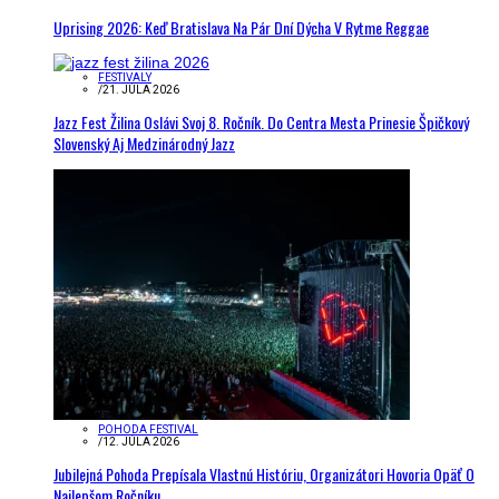
Uprising 2026: Keď Bratislava Na Pár Dní Dýcha V Rytme Reggae
FESTIVALY
/
21. JÚLA 2026
Jazz Fest Žilina Oslávi Svoj 8. Ročník. Do Centra Mesta Prinesie Špičkový
Slovenský Aj Medzinárodný Jazz
POHODA FESTIVAL
/
12. JÚLA 2026
Jubilejná Pohoda Prepísala Vlastnú Históriu, Organizátori Hovoria Opäť O
Najlepšom Ročníku