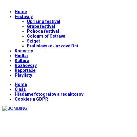
Home
Festivaly
Uprising festival
Grape festival
Pohoda festival
Colours of Ostrava
Sziget
Bratislavské Jazzové Dni
Koncerty
Hudba
Kultúra
Rozhovory
Reportáže
Playlisty
Home
O nás
Hľadáme fotografov a redaktorov
Cookies a GDPR