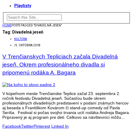
Playlisty
HOME
POSTS TAGGED "DIVADELNÁ JESEŇ"
Tag:
Divadelná jeseň
KULTÚRA
/
5. OKTÓBRA 2018
V Trenčianskych Tepliciach začala Divadelná
jeseň. Okrem profesionálneho divadla si
pripomenú rodáka A. Bagara
V kúpeľnom meste Trenčianske Teplice začal 23. septembra 2.
ročník festivalu Divadelná jeseň. Súčasťou bude okrem
profesionálnych divadelných predstavení v podaní známych hercov
aj beseda s Františkom Kovárom či stand-up comedy od Pavla
Seriša. Festival si počas svojho trvania uctí rodáka Andreja Bagara.
Pripravený je aj program pre deti. Celkovo sa návštevníci môžu...
Facebook
Twitter
Pinterest
Linked In