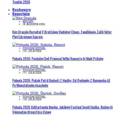
Trenčín 2026
Rozhovory
Reportáže
REPORTY
/
4. AUGUSTA 2026
Kim Dracula Rozpútal V Bratislave Hudobný Chaos. Fanúšikovia Zažili Večer
Plný Extrémnej Energie
POHODA FESTIVAL
/
12. JÚLA 2026
Pohoda 2026: Posledný Deň Priniesol Veľké Koncerty Aj Malé Príbehy
POHODA FESTIVAL
/
11. JÚLA 2026
Pohoda 2026: Piatok Patril Radosti Z Hudby. Od Dychovky Z Rumunska Až
Po Majestátneho Apasheho
POHODA FESTIVAL
/
10. JÚLA 2026
Pohoda 2026 Odštartovala Naplno. Jubilejný Festival Spojil Hudbu, Rodiny Aj
Výnimočnú Atmosféru Oslavy