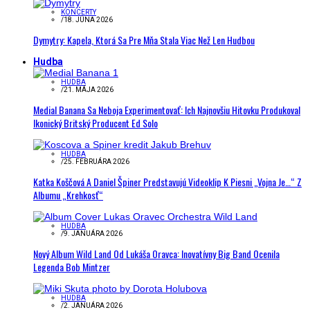
KONCERTY
/
18. JÚNA 2026
Dymytry: Kapela, Ktorá Sa Pre Mňa Stala Viac Než Len Hudbou
Hudba
HUDBA
/
21. MÁJA 2026
Medial Banana Sa Neboja Experimentovať: Ich Najnovšiu Hitovku Produkoval
Ikonický Britský Producent Ed Solo
HUDBA
/
25. FEBRUÁRA 2026
Katka Koščová A Daniel Špiner Predstavujú Videoklip K Piesni „Vojna Je…“ Z
Albumu „Krehkosť“
HUDBA
/
9. JANUÁRA 2026
Nový Album Wild Land Od Lukáša Oravca: Inovatívny Big Band Ocenila
Legenda Bob Mintzer
HUDBA
/
2. JANUÁRA 2026