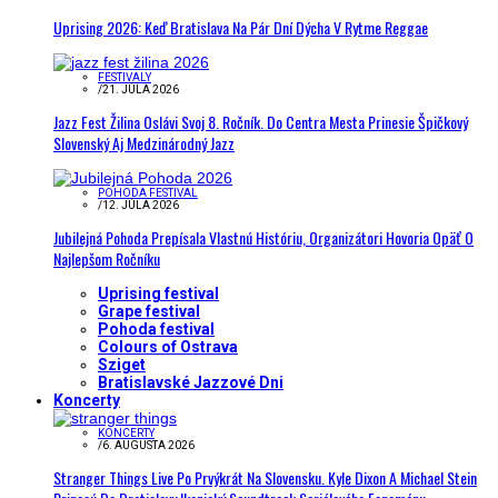
Uprising 2026: Keď Bratislava Na Pár Dní Dýcha V Rytme Reggae
FESTIVALY
/
21. JÚLA 2026
Jazz Fest Žilina Oslávi Svoj 8. Ročník. Do Centra Mesta Prinesie Špičkový
Slovenský Aj Medzinárodný Jazz
POHODA FESTIVAL
/
12. JÚLA 2026
Jubilejná Pohoda Prepísala Vlastnú Históriu, Organizátori Hovoria Opäť O
Najlepšom Ročníku
Uprising festival
Grape festival
Pohoda festival
Colours of Ostrava
Sziget
Bratislavské Jazzové Dni
Koncerty
KONCERTY
/
6. AUGUSTA 2026
Stranger Things Live Po Prvýkrát Na Slovensku. Kyle Dixon A Michael Stein