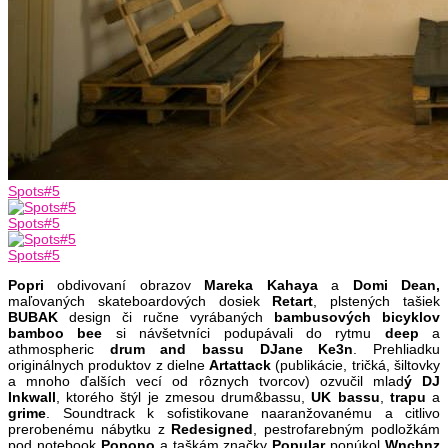
Spots#5
Spots#5
Spots#5
Popri
obdivovaní obrazov
Mareka K
ahaya
a
Domi Dean,
maľovaných skateboardových dosiek
Retart
, plstených tašiek
BUBAK
design či ručne vyrábaných
bambusových bicyklov
bamboo bee
si návšetvníci podupávali do rytmu
deep
a
athmospheric
drum and bassu DJane
Ke3n
. Prehliadku
originálnych produktov z dielne
Artattack
(publikácie, tričká, šiltovky
a mnoho ďalších vecí od rôznych tvorcov) ozvučil mlad
ý DJ
Inkwall
, ktorého štýl je zmesou drum&bassu,
UK bassu
,
trapu
a
grime
. Soundtrack k sofistikovane naaranžovanému a citlivo
prerobenému nábytku z
Redesigned
, pestrofarebným podložkám
pod notebook
Popono
a taškám značky
Popular
ponúkol
Wnchnz