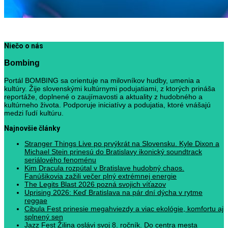
Niečo o nás
Bombing
Portál BOMBING sa orientuje na milovníkov hudby, umenia a
kultúry. Žije slovenskými kultúrnymi podujatiami, z ktorých prináša
reportáže, doplnené o zaujímavosti a aktuality z hudobného a
kultúrneho života. Podporuje iniciatívy a podujatia, ktoré vnášajú
medzi ľudí kultúru.
Najnovšie články
Stranger Things Live po prvýkrát na Slovensku. Kyle Dixon a
Michael Stein prinesú do Bratislavy ikonický soundtrack
seriálového fenoménu
Kim Dracula rozpútal v Bratislave hudobný chaos.
Fanúšikovia zažili večer plný extrémnej energie
The Legits Blast 2026 pozná svojich víťazov
Uprising 2026: Keď Bratislava na pár dní dýcha v rytme
reggae
Cibula Fest prinesie megahviezdy a viac ekológie, komfortu aj
splnený sen
Jazz Fest Žilina oslávi svoj 8. ročník. Do centra mesta