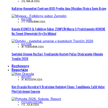
/
26. MÁJA 2026
Kultúrno-Komunitné Centrum BOD Prvého Júna Oficiálne Otvára Svoje Brány
KULTÚRA
/
11. FEBRUÁRA 2026
Kapela ICONITO & Folklórny Súbor ZEMPLÍN Mieria S Predstavením KORENE
Na Zimné Olympijské Hry Do Milána!
KULTÚRA
/
8. FEBRUÁRA 2026
Svetelné Umenie Rozžiari Trenčianske Kostoly Počas Otváracieho Víkendu
Trenčín 2026
Rozhovory
Reportáže
REPORTY
/
4. AUGUSTA 2026
Kim Dracula Rozpútal V Bratislave Hudobný Chaos. Fanúšikovia Zažili Večer
Plný Extrémnej Energie
POHODA FESTIVAL
/
12. JÚLA 2026