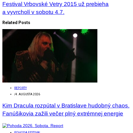
Festival Vrbovské Vetry 2015 už prebieha
a vyvrcholí v sobotu 4.7.
Related Posts
REPORTY
/
4. AUGUSTA 2026
Kim Dracula rozpútal v Bratislave hudobný chaos.
Fanúšikovia zažili večer plný extrémnej energie
POHODA FESTIVAL