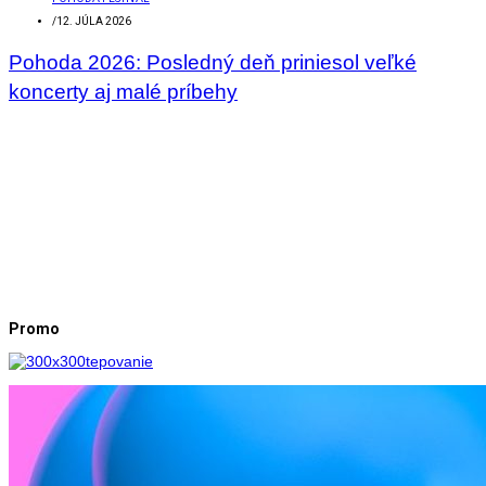
/
12. JÚLA 2026
Pohoda 2026: Posledný deň priniesol veľké
koncerty aj malé príbehy
Promo