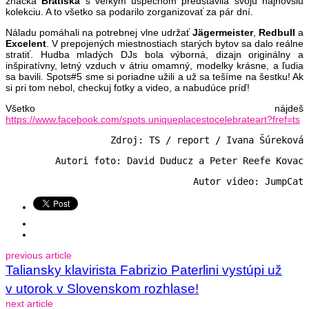
značka
Bratiska
s veľkým úspechom predstavila svoju najnovšiu
kolekciu. A to všetko sa podarilo zorganizovať za pár dní.
Náladu pomáhali na potrebnej vlne udržať
Jägermeister
,
Redbull
a
Excelent
. V prepojených miestnostiach starých bytov sa dalo reálne
stratiť. Hudba mladých DJs bola výborná, dizajn originálny a
inšpiratívny, letný vzduch v átriu omamný, modelky krásne, a ľudia
sa bavili.
Spots#5
sme si poriadne užili a už sa tešíme na šestku! Ak
si pri tom nebol, checkuj fotky a video, a nabudúce príď!
Všetko nájdeš
https://www.facebook.com/spots.uniqueplacestocelebrateart?fref=ts
Zdroj: TS / report / Ivana Šúreková
Autori foto: David Duducz a Peter Reefe Kovac
Autor video: JumpCat
previous article
Taliansky klavirista Fabrizio Paterlini vystúpi už
v utorok v Slovenskom rozhlase!
next article