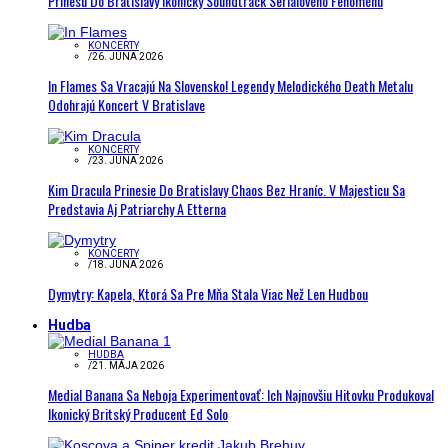
Prinesú Do Bratislavy Ikonický Soundtrack Seriálového Fenoménu
KONCERTY
/
26. JÚNA 2026
In Flames Sa Vracajú Na Slovensko! Legendy Melodického Death Metalu
Odohrajú Koncert V Bratislave
KONCERTY
/
23. JÚNA 2026
Kim Dracula Prinesie Do Bratislavy Chaos Bez Hraníc. V Majesticu Sa
Predstavia Aj Patriarchy A Etterna
KONCERTY
/
18. JÚNA 2026
Dymytry: Kapela, Ktorá Sa Pre Mňa Stala Viac Než Len Hudbou
Hudba
HUDBA
/
21. MÁJA 2026
Medial Banana Sa Neboja Experimentovať: Ich Najnovšiu Hitovku Produkoval
Ikonický Britský Producent Ed Solo