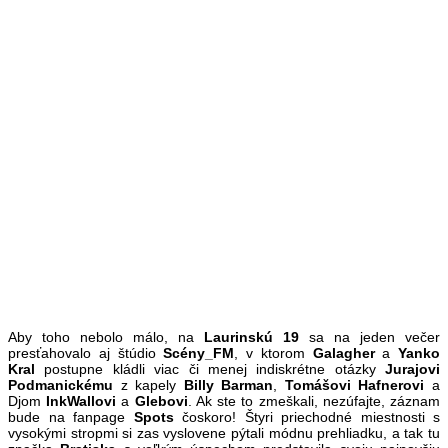
Aby toho nebolo málo, na
Laurinskú 19
sa na jeden večer
presťahovalo aj štúdio
Scény_FM
, v ktorom
Galagher
a
Yanko
Kral
postupne kládli viac či menej indiskrétne otázky
Jurajovi
Podmanickému
z kapely
Billy Barman
,
Tomášovi
Hafnerovi
a
Djom
InkWallovi
a
Glebovi
. Ak ste to zmeškali, nezúfajte, záznam
bude na fanpage
Spots
čoskoro! Štyri priechodné miestnosti s
vysokými stropmi si zas vyslovene pýtali módnu prehliadku, a tak tu