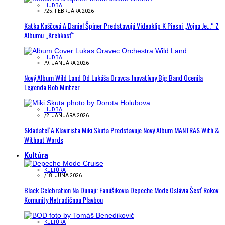
HUDBA
/
25. FEBRUÁRA 2026
Katka Koščová A Daniel Špiner Predstavujú Videoklip K Piesni „Vojna Je…“ Z
Albumu „Krehkosť“
HUDBA
/
9. JANUÁRA 2026
Nový Album Wild Land Od Lukáša Oravca: Inovatívny Big Band Ocenila
Legenda Bob Mintzer
HUDBA
/
2. JANUÁRA 2026
Skladateľ A Klavirista Miki Skuta Predstavuje Nový Album MANTRAS With &
Without Words
Kultúra
KULTÚRA
/
18. JÚNA 2026
Black Celebration Na Dunaji: Fanúšikovia Depeche Mode Oslávia Šesť Rokov
Komunity Netradičnou Plavbou
KULTÚRA