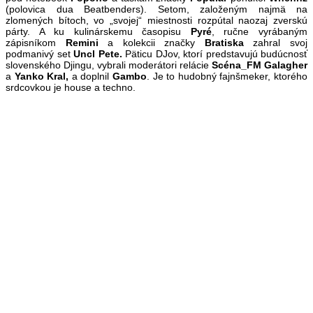
(polovica dua Beatbenders). Setom, založeným najmä na
zlomených bítoch, vo „svojej“ miestnosti rozpútal naozaj zverskú
párty. A ku kulinárskemu časopisu
Pyré
, ručne vyrábaným
zápisníkom
Remini
a kolekcii značky
Bratiska
zahral svoj
podmanivý set
Uncl Pete.
Päticu DJov, ktorí predstavujú budúcnosť
slovenského Djingu, vybrali moderátori relácie
Scéna_FM Galagher
a
Yanko Kral
,
a doplnil
Gambo
. Je to hudobný fajnšmeker, ktorého
srdcovkou je house a techno.