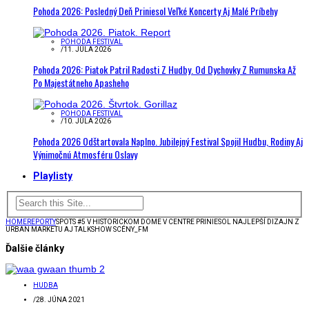
Pohoda 2026: Posledný Deň Priniesol Veľké Koncerty Aj Malé Príbehy
POHODA FESTIVAL
/
11. JÚLA 2026
Pohoda 2026: Piatok Patril Radosti Z Hudby. Od Dychovky Z Rumunska Až
Po Majestátneho Apasheho
POHODA FESTIVAL
/
10. JÚLA 2026
Pohoda 2026 Odštartovala Naplno. Jubilejný Festival Spojil Hudbu, Rodiny Aj
Výnimočnú Atmosféru Oslavy
Playlisty
HOME
REPORTY
SPOTS #5 V HISTORICKOM DOME V CENTRE PRINIESOL NAJLEPŠÍ DIZAJN Z
URBAN MARKETU AJ TALKSHOW SCÉNY_FM
Ďalšie články
HUDBA
/
28. JÚNA 2021