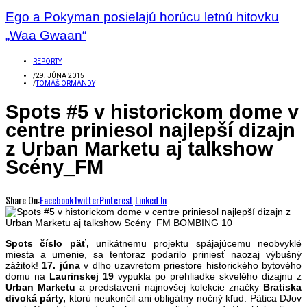
Ego a Pokyman posielajú horúcu letnú hitovku
„Waa Gwaan“
REPORTY
/
29. JÚNA 2015
/
TOMÁŠ ORMANDY
Spots #5 v historickom dome v
centre priniesol najlepší dizajn
z Urban Marketu aj talkshow
Scény_FM
Share On:
Facebook
Twitter
Pinterest
Linked In
Spots číslo päť,
unikátn
emu
projekt
u
spájajúc
emu
neobvyklé
miesta a umenie, sa tentoraz podarilo priniesť naozaj výbušný
zážitok!
17. júna
v dlho uzavretom priestore historického bytového
domu na
Laurinskej 19
vypukla po prehliadke skvelého dizajnu z
Urban Marketu
a predstavení najnovšej kolekcie značky
Bratiska
divoká
párty,
ktorú neukončil ani obligátny nočný kľud. Pätica DJov