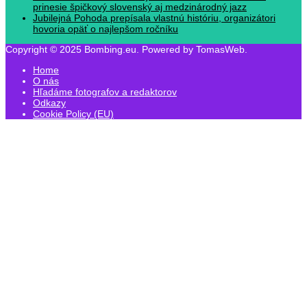
prinesie špičkový slovenský aj medzinárodný jazz
Jubilejná Pohoda prepísala vlastnú históriu, organizátori
hovoria opäť o najlepšom ročníku
Copyright © 2025 Bombing.eu. Powered by TomasWeb.
Home
O nás
Hľadáme fotografov a redaktorov
Odkazy
Cookie Policy (EU)