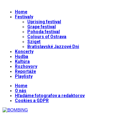
Home
Festivaly
Uprising festival
Grape festival
Pohoda festival
Colours of Ostrava
Sziget
Bratislavské Jazzové Dni
Koncerty
Hudba
Kultúra
Rozhovory
Reportáže
Playlisty
Home
O nás
Hľadáme fotografov a redaktorov
Cookies a GDPR