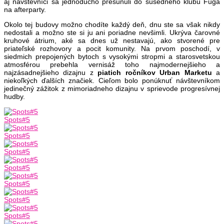
aj návštevníci sa jednoducho presunuli do susedného klubu Fuga
na afterparty.
Okolo tej budovy možno chodíte každý deň, dnu ste sa však nikdy
nedostali a možno ste si ju ani poriadne nevšimli. Ukrýva čarovné
kruhové átrium, aké sa dnes už nestavajú, ako stvorené pre
priateľské rozhovory a pocit komunity. Na prvom poschodí, v
siedmich prepojených bytoch s vysokými stropmi a starosvetskou
atmosférou prebehla vernisáž toho najmodernejšieho a
najzásadnejšieho dizajnu z
piatich
ročníkov Urban Marketu
a
niekoľkých ďalších značiek. Cieľom bolo ponúknuť návštevníkom
jedinečný zážitok z mimoriadneho dizajnu v sprievode progresívnej
hudby.
Spots#5
Spots#5
Spots#5
Spots#5
Spots#5
Spots#5
Spots#5