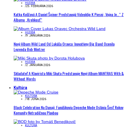
HUDBA
/
25. FEBRUÁRA 2026
Katka Koščová A Daniel Špiner Predstavujú Videoklip K Piesni „Vojna Je…“ Z
Albumu „Krehkosť“
HUDBA
/
9. JANUÁRA 2026
Nový Album Wild Land Od Lukáša Oravca: Inovatívny Big Band Ocenila
Legenda Bob Mintzer
HUDBA
/
2. JANUÁRA 2026
Skladateľ A Klavirista Miki Skuta Predstavuje Nový Album MANTRAS With &
Without Words
Kultúra
KULTÚRA
/
18. JÚNA 2026
Black Celebration Na Dunaji: Fanúšikovia Depeche Mode Oslávia Šesť Rokov
Komunity Netradičnou Plavbou
KULTÚRA