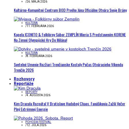
/
26. MÁJA 2026
Kultúrno-Komunitné Centrum BOD Prvého Júna Oficiálne Otvára Svoje Brány
KULTÚRA
/
11. FEBRUÁRA 2026
Kapela ICONITO & Folklórny Súbor ZEMPLÍN Mieria S Predstavením KORENE
Na Zimné Olympijské Hry Do Milána!
KULTÚRA
/
8. FEBRUÁRA 2026
Svetelné Umenie Rozžiari Trenčianske Kostoly Počas Otváracieho Víkendu
Trenčín 2026
Rozhovory
Reportáže
REPORTY
/
4. AUGUSTA 2026
Kim Dracula Rozpútal V Bratislave Hudobný Chaos. Fanúšikovia Zažili Večer
Plný Extrémnej Energie
POHODA FESTIVAL
/
12. JÚLA 2026