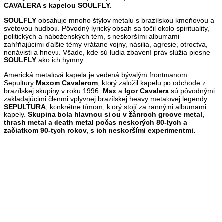
CAVALERA s kapelou SOULFLY.
SOULFLY
obsahuje mnoho štýlov metalu s brazílskou kmeňovou a
svetovou hudbou. Pôvodný lyrický obsah sa točil okolo spirituality,
politických a náboženských tém, s neskoršími albumami
zahŕňajúcimi ďalšie témy vrátane vojny, násilia, agresie, otroctva,
nenávisti a hnevu. Všade, kde sú ľudia zbavení práv slúžia piesne
SOULFLY
ako ich hymny.
Americká metalová kapela je vedená bývalým frontmanom
Sepultury
Maxom Cavalerom
, ktorý založil kapelu po odchode z
brazílskej skupiny v roku 1996.
Max
a
Igor Cavalera
sú pôvodnými
zakladajúcimi členmi vplyvnej brazílskej heavy metalovej legendy
SEPULTURA
, konkrétne tímom, ktorý stojí za rannými albumami
kapely.
Skupina bola hlavnou silou v žánroch groove metal,
thrash metal a death metal počas neskorých 80-tych a
začiatkom 90-tych rokov, s ich neskoršími experimentmi.