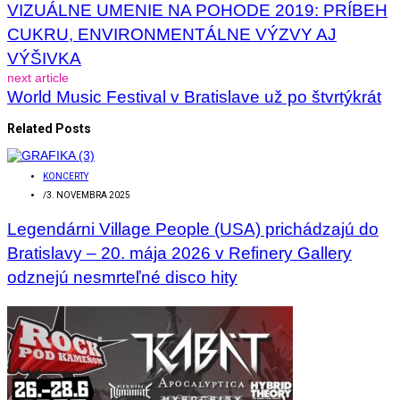
VIZUÁLNE UMENIE NA POHODE 2019: PRÍBEH
CUKRU, ENVIRONMENTÁLNE VÝZVY AJ
VÝŠIVKA
next article
World Music Festival v Bratislave už po štvrtýkrát
Related Posts
KONCERTY
/
3. NOVEMBRA 2025
Legendárni Village People (USA) prichádzajú do
Bratislavy – 20. mája 2026 v Refinery Gallery
odznejú nesmrteľné disco hity