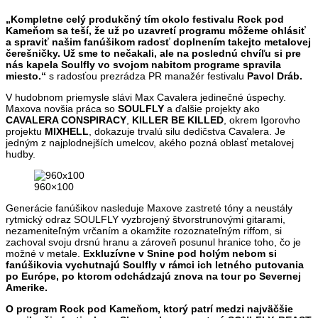
„Kompletne celý produkčný tím okolo festivalu Rock pod
Kameňom sa teší, že už po uzavretí programu môžeme ohlásiť
a spraviť našim fanúšikom radosť doplnením takejto metalovej
čerešničky. Už sme to nečakali, ale na poslednú chvíľu si pre
nás kapela Soulfly vo svojom nabitom programe spravila
miesto.“
s radosťou prezrádza PR manažér festivalu
Pavol Dráb.
V hudobnom priemysle slávi Max Cavalera jedinečné úspechy.
Maxova novšia práca so
SOULFLY
a ďalšie projekty ako
CAVALERA CONSPIRACY
,
KILLER BE KILLED
, okrem Igorovho
projektu
MIXHELL
, dokazuje trvalú silu dedičstva Cavalera. Je
jedným z najplodnejších umelcov, akého pozná oblasť metalovej
hudby.
960×100
Generácie fanúšikov nasleduje Maxove zastreté tóny a neustály
rytmický odraz SOULFLY vyzbrojený štvorstrunovými gitarami,
nezameniteľným vrčaním a okamžite rozoznateľným riffom, si
zachoval svoju drsnú hranu a zároveň posunul hranice toho, čo je
možné v metale.
Exkluzívne v Snine pod holým nebom si
fanúšikovia vychutnajú Soulfly v rámci ich letného putovania
po Európe, po ktorom odchádzajú znova na tour po Severnej
Amerike.
O program Rock pod Kameňom, ktorý patrí medzi najväčšie