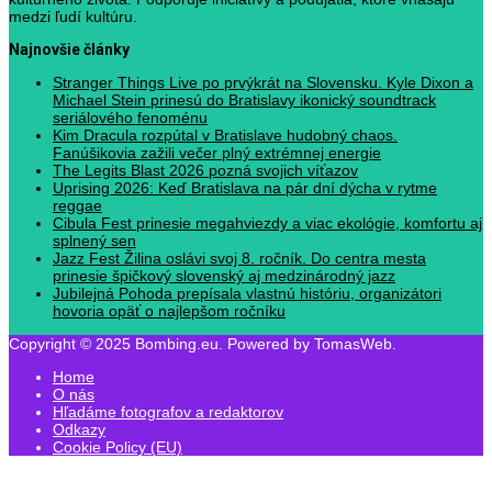
medzi ľudí kultúru.
Najnovšie články
Stranger Things Live po prvýkrát na Slovensku. Kyle Dixon a
Michael Stein prinesú do Bratislavy ikonický soundtrack
seriálového fenoménu
Kim Dracula rozpútal v Bratislave hudobný chaos.
Fanúšikovia zažili večer plný extrémnej energie
The Legits Blast 2026 pozná svojich víťazov
Uprising 2026: Keď Bratislava na pár dní dýcha v rytme
reggae
Cibula Fest prinesie megahviezdy a viac ekológie, komfortu aj
splnený sen
Jazz Fest Žilina oslávi svoj 8. ročník. Do centra mesta
prinesie špičkový slovenský aj medzinárodný jazz
Jubilejná Pohoda prepísala vlastnú históriu, organizátori
hovoria opäť o najlepšom ročníku
Copyright © 2025 Bombing.eu. Powered by TomasWeb.
Home
O nás
Hľadáme fotografov a redaktorov
Odkazy
Cookie Policy (EU)