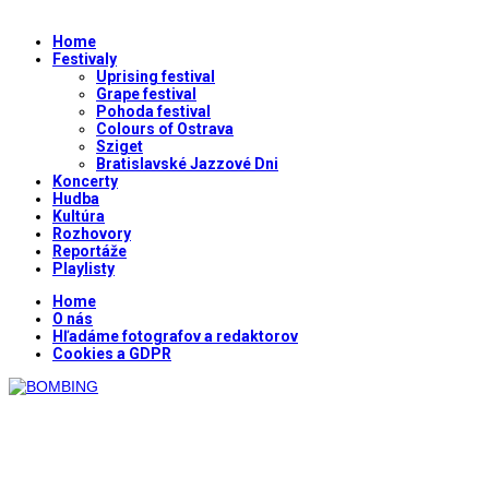
Home
Festivaly
Uprising festival
Grape festival
Pohoda festival
Colours of Ostrava
Sziget
Bratislavské Jazzové Dni
Koncerty
Hudba
Kultúra
Rozhovory
Reportáže
Playlisty
Home
O nás
Hľadáme fotografov a redaktorov
Cookies a GDPR