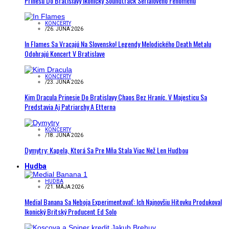
Prinesú Do Bratislavy Ikonický Soundtrack Seriálového Fenoménu
KONCERTY
/
26. JÚNA 2026
In Flames Sa Vracajú Na Slovensko! Legendy Melodického Death Metalu
Odohrajú Koncert V Bratislave
KONCERTY
/
23. JÚNA 2026
Kim Dracula Prinesie Do Bratislavy Chaos Bez Hraníc. V Majesticu Sa
Predstavia Aj Patriarchy A Etterna
KONCERTY
/
18. JÚNA 2026
Dymytry: Kapela, Ktorá Sa Pre Mňa Stala Viac Než Len Hudbou
Hudba
HUDBA
/
21. MÁJA 2026
Medial Banana Sa Neboja Experimentovať: Ich Najnovšiu Hitovku Produkoval
Ikonický Britský Producent Ed Solo