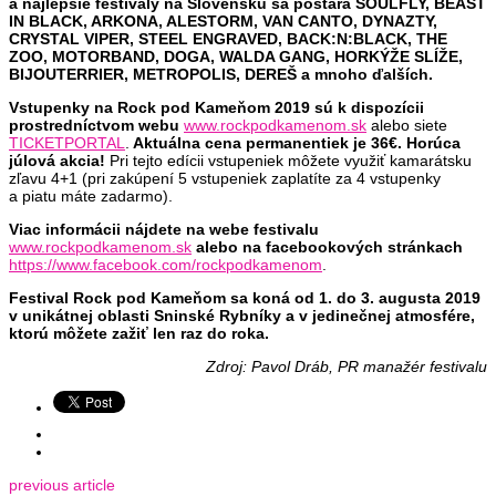
a najlepšie festivaly na Slovensku sa postará SOULFLY, BEAST
IN BLACK, ARKONA, ALESTORM, VAN CANTO, DYNAZTY,
CRYSTAL VIPER, STEEL ENGRAVED, BACK:N:BLACK, THE
ZOO, MOTORBAND, DOGA, WALDA GANG, HORKÝŽE SLÍŽE,
BIJOUTERRIER, METROPOLIS, DEREŠ
a mnoho ďalších.
Vstupenky
na Rock pod Kameňom 2019
sú k dispozícii
prostredníctvom webu
www.rockpodkamenom.sk
alebo siete
TICKETPORTAL
.
Aktuálna cena permanentiek je 36€. Horúca
júlová akcia!
Pri tejto edícii vstupeniek môžete využiť kamarátsku
zľavu 4+1 (pri zakúpení 5 vstupeniek zaplatíte za 4 vstupenky
a piatu máte zadarmo).
Viac informácii nájdete na webe festivalu
www.rockpodkamenom.sk
alebo na facebookových stránkach
https://www.facebook.com/rockpodkamenom
.
Festival Rock pod Kameňom sa koná od 1. do 3. augusta 2019
v unikátnej oblasti Sninské Rybníky a v jedinečnej atmosfére,
ktorú môžete zažiť len raz do roka.
Zdroj: Pavol Dráb, PR manažér festivalu
previous article