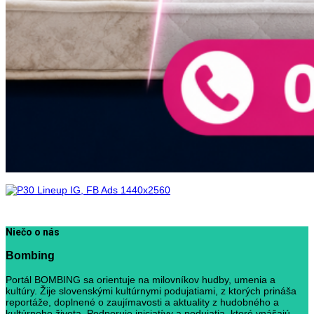
Niečo o nás
Bombing
Portál BOMBING sa orientuje na milovníkov hudby, umenia a
kultúry. Žije slovenskými kultúrnymi podujatiami, z ktorých prináša
reportáže, doplnené o zaujímavosti a aktuality z hudobného a
kultúrneho života. Podporuje iniciatívy a podujatia, ktoré vnášajú