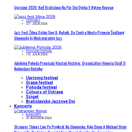
Uprising 2026: Keď Bratislava Na Pár Dní Dýcha V Rytme Reggae
FESTIVALY
/
21. JÚLA 2026
Jazz Fest Žilina Oslávi Svoj 8. Ročník. Do Centra Mesta Prinesie Špičkový
Slovenský Aj Medzinárodný Jazz
POHODA FESTIVAL
/
12. JÚLA 2026
Jubilejná Pohoda Prepísala Vlastnú Históriu, Organizátori Hovoria Opäť O
Najlepšom Ročníku
Uprising festival
Grape festival
Pohoda festival
Colours of Ostrava
Sziget
Bratislavské Jazzové Dni
Koncerty
KONCERTY
/
6. AUGUSTA 2026
Stranger Things Live Po Prvýkrát Na Slovensku. Kyle Dixon A Michael Stein