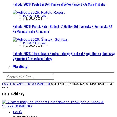
Pohoda 2026: Posledný Deň Priniesol Veľké Koncerty Aj Malé Príbehy
POHODA FESTIVAL
/
11. JÚLA 2026
Pohoda 2026: Piatok Patril Radosti Z Hudby. Od Dychovky Z Rumunska Až
Po Majestátneho Apasheho
POHODA FESTIVAL
/
10. JÚLA 2026
Pohoda 2026 Odštartovala Naplno. Jubilejný Festival Spojil Hudbu, Rodiny Aj
Výnimočnú Atmosféru Oslavy
Playlisty
HOME
FESTIVALY
ROCK POD KAMEŇOM
SOULFLY ČEREŠNIČKOU NA ROCK POD KAMEŇOM
2019
Ďalšie články
ARCHÍV