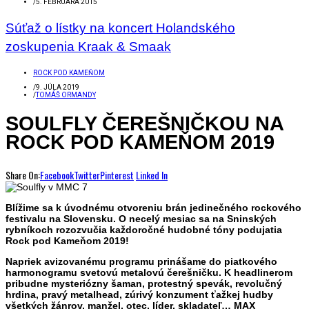
/
5. FEBRUÁRA 2015
Súťaž o lístky na koncert Holandského
zoskupenia Kraak & Smaak
ROCK POD KAMEŇOM
/
9. JÚLA 2019
/
TOMÁŠ ORMANDY
SOULFLY ČEREŠNIČKOU NA
ROCK POD KAMEŇOM 2019
Share On:
Facebook
Twitter
Pinterest
Linked In
Blížime sa k úvodnému otvoreniu brán jedinečného rockového
festivalu na Slovensku. O necelý mesiac sa na Sninských
rybníkoch rozozvučia každoročné hudobné tóny podujatia
Rock pod Kameňom 2019!
Napriek avizovanému programu prinášame do piatkového
harmonogramu svetovú metalovú čerešničku. K headlinerom
pribudne mysteriózny šaman, protestný spevák, revolučný
hrdina, pravý metalhead, zúrivý konzument ťažkej hudby
všetkých žánrov, manžel, otec, líder, skladateľ… MAX