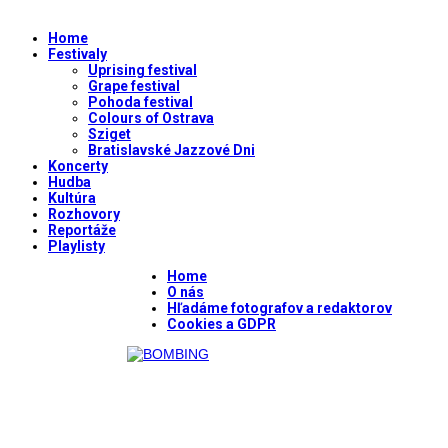
Home
Festivaly
Uprising festival
Grape festival
Pohoda festival
Colours of Ostrava
Sziget
Bratislavské Jazzové Dni
Koncerty
Hudba
Kultúra
Rozhovory
Reportáže
Playlisty
Home
O nás
Hľadáme fotografov a redaktorov
Cookies a GDPR