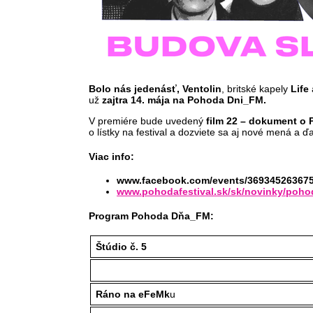
Bolo nás jedenásť, Ventolin
, britské kapely
Life
už
zajtra 14. mája na Pohoda Dni_FM.
V premiére bude uvedený
film 22 – dokument o 
o lístky na festival a dozviete sa aj nové mená a ď
Viac info:
www.facebook.com/events/36934526367
www.pohodafestival.sk/sk/novinky/pohod
Program Pohoda Dňa_FM:
Štúdio č. 5
Ráno na eFeMk
u