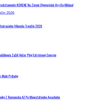
Predstavením KORENE Na Zimné Olympijské Hry Do Milána!
Otváracieho Víkendu Trenčín 2026
šikovia Zažili Večer Plný Extrémnej Energie
j Malé Príbehy
hovky Z Rumunska Až Po Majestátneho Apasheho