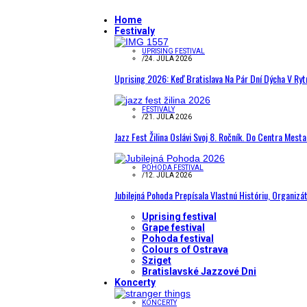
Home
Festivaly
UPRISING FESTIVAL
/
24. JÚLA 2026
Uprising 2026: Keď Bratislava Na Pár Dní Dýcha V R
FESTIVALY
/
21. JÚLA 2026
Jazz Fest Žilina Oslávi Svoj 8. Ročník. Do Centra Mest
POHODA FESTIVAL
/
12. JÚLA 2026
Jubilejná Pohoda Prepísala Vlastnú Históriu, Organizá
Uprising festival
Grape festival
Pohoda festival
Colours of Ostrava
Sziget
Bratislavské Jazzové Dni
Koncerty
KONCERTY