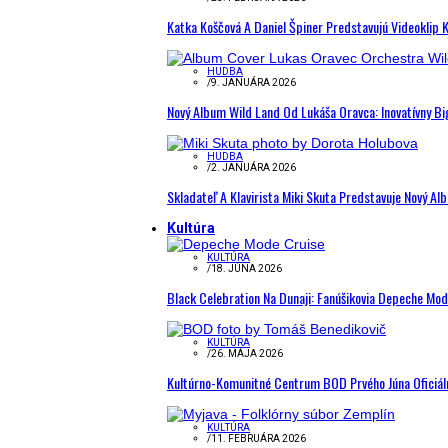
Katka Koščová A Daniel Špiner Predstavujú Videoklip 
HUDBA
/
9. JANUÁRA 2026
Nový Album Wild Land Od Lukáša Oravca: Inovatívny B
HUDBA
/
2. JANUÁRA 2026
Skladateľ A Klavirista Miki Skuta Predstavuje Nový
Kultúra
KULTÚRA
/
18. JÚNA 2026
Black Celebration Na Dunaji: Fanúšikovia Depeche Mo
KULTÚRA
/
26. MÁJA 2026
Kultúrno-Komunitné Centrum BOD Prvého Júna Oficiál
KULTÚRA
/
11. FEBRUÁRA 2026