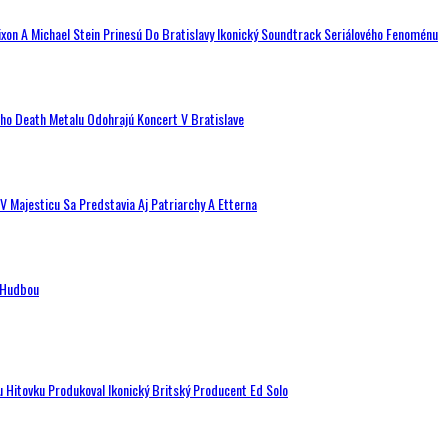
ixon A Michael Stein Prinesú Do Bratislavy Ikonický Soundtrack Seriálového Fenoménu
ého Death Metalu Odohrajú Koncert V Bratislave
V Majesticu Sa Predstavia Aj Patriarchy A Etterna
n Hudbou
u Hitovku Produkoval Ikonický Britský Producent Ed Solo