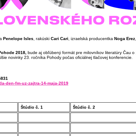
a
Penelope Isles
, rakúski
Cari Cari
, izraelská producentka
Noga Erez
Pohode 2018,
bude aj obľúbený formát pre milovníkov literatúry Čau o p
alšie novinky 23. ročníka Pohody počas oficiálnej tlačovej konferencie.
5831
a-den-fm-uz-zajtra-14-maja-2019
Štúdio č. 1
Štúdio č. 2