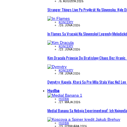
/
6. AUGUSTA 2026
Stranger Things Live Po Prvýkrát Na Slovensku. Kyle D
KONCERTY
/
26. JÚNA 2026
In Flames Sa Vracajú Na Slovensko! Legendy Melodick
KONCERTY
/
23. JÚNA 2026
Kim Dracula Prinesie Do Bratislavy Chaos Bez Hraníc. 
KONCERTY
/
18. JÚNA 2026
Dymytry: Kapela, Ktorá Sa Pre Mňa Stala Viac Než Le
Hudba
HUDBA
/
21. MÁJA 2026
Medial Banana Sa Neboja Experimentovať: Ich Najnovši
HUDBA
/
25. FEBRUÁRA 2026