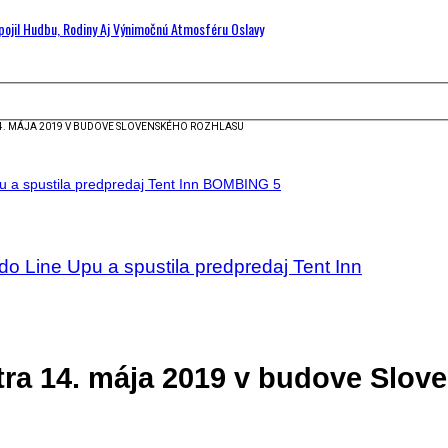
Spojil Hudbu, Rodiny Aj Výnimočnú Atmosféru Oslavy
4. MÁJA 2019 V BUDOVE SLOVENSKÉHO ROZHLASU
do Line Upu a spustila predpredaj Tent Inn
ra 14. mája 2019 v budove Slov