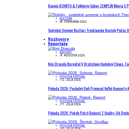
Kapela ICONITO & Folklórny Súbor ZEMPLÍN Mieria S 
KULTÚRA
/
8. FEBRUÁRA 2026
Svetelné Umenie Rozžiari Trenčianske Kostoly Počas 
Rozhovory
Reportáže
REPORTY
/
4. AUGUSTA 2026
Kim Dracula Rozpútal V Bratislave Hudobný Chaos. Fanú
POHODA FESTIVAL
/
12. JÚLA 2026
Pohoda 2026: Posledný Deň Priniesol Veľké Koncerty A
POHODA FESTIVAL
/
11. JÚLA 2026
Pohoda 2026: Piatok Patril Radosti Z Hudby. Od Dyc
POHODA FESTIVAL
/
10. JÚLA 2026