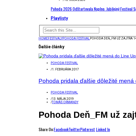
Pohoda 2026 Odštartovala Naplno. Jubilejný Festival 
Playlisty
HOME
FESTIVALY
POHODA FESTIVAL
POHODA DEŇ_FM UŽ ZAJTRA 1
Ďalšie články
POHODA FESTIVAL
/
1. FEBRUÁRA 2017
Pohoda pridala ďalšie dôležité mená 
POHODA FESTIVAL
/
13. MÁJA 2019
/
TOMÁŠ ORMANDY
Pohoda Deň_FM už zajt
Share On:
Facebook
Twitter
Pinterest
Linked In