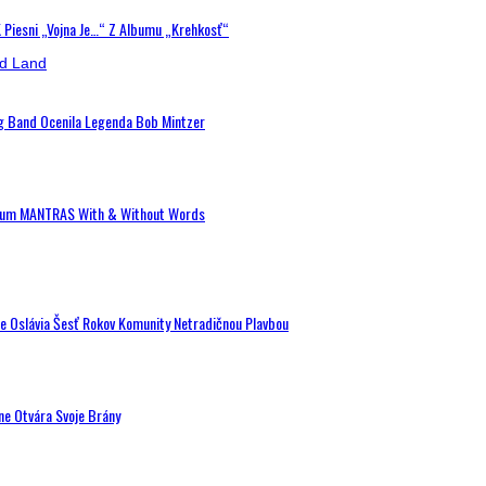
K Piesni „Vojna Je…“ Z Albumu „Krehkosť“
ig Band Ocenila Legenda Bob Mintzer
 Album MANTRAS With & Without Words
de Oslávia Šesť Rokov Komunity Netradičnou Plavbou
ne Otvára Svoje Brány