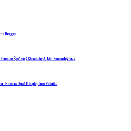
ytme Reggae
a Prinesie Špičkový Slovenský Aj Medzinárodný Jazz
tori Hovoria Opäť O Najlepšom Ročníku