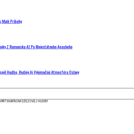
j Malé Príbehy
hovky Z Rumunska Až Po Majestátneho Apasheho
Spojil Hudbu, Rodiny Aj Výnimočnú Atmosféru Oslavy
OPÄŤ SVIATKOM DŽEZOVEJ HUDBY