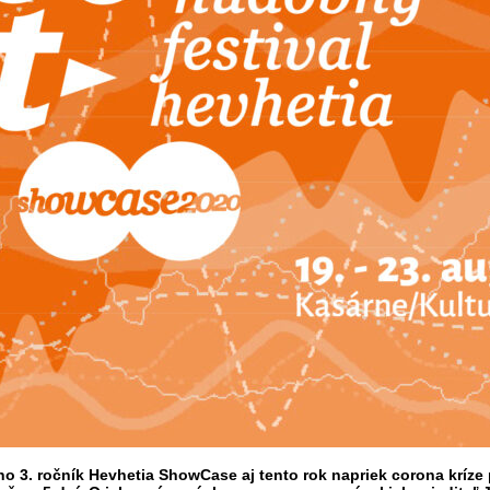
ho 3. ročník Hevhetia ShowCase aj tento rok napriek corona kríze