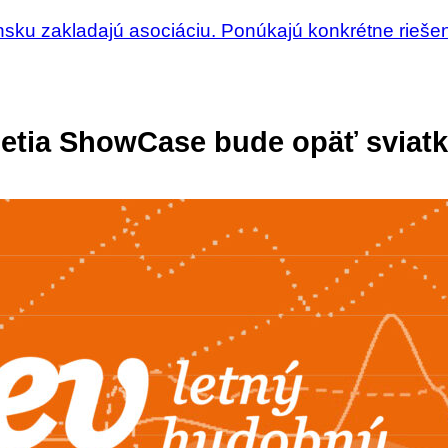
nsku zakladajú asociáciu. Ponúkajú konkrétne rieše
hetia ShowCase bude opäť sviat