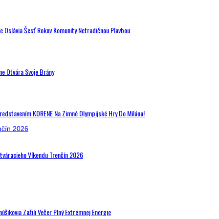
de Oslávia Šesť Rokov Komunity Netradičnou Plavbou
ne Otvára Svoje Brány
Predstavením KORENE Na Zimné Olympijské Hry Do Milána!
Otváracieho Víkendu Trenčín 2026
šikovia Zažili Večer Plný Extrémnej Energie