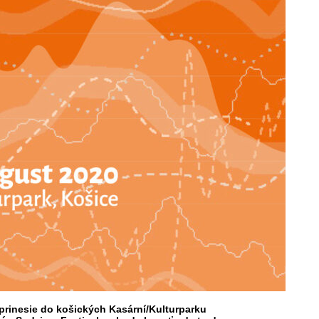
 prinesie do košických Kasární/Kulturparku