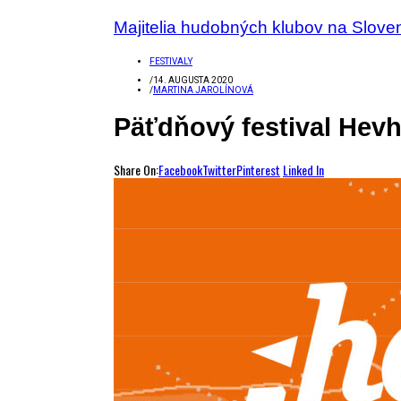
Majitelia hudobných klubov na Slove
FESTIVALY
/
14. AUGUSTA 2020
/
MARTINA JAROLÍNOVÁ
Päťdňový festival Hev
Share On:
Facebook
Twitter
Pinterest
Linked In