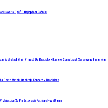
tori Hovoria Opäť O Najlepšom Ročníku
ixon A Michael Stein Prinesú Do Bratislavy Ikonický Soundtrack Seriálového Fenoménu
ého Death Metalu Odohrajú Koncert V Bratislave
V Majesticu Sa Predstavia Aj Patriarchy A Etterna