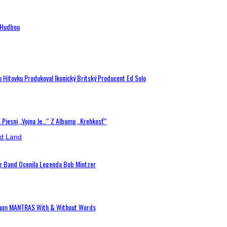
n Hudbou
u Hitovku Produkoval Ikonický Britský Producent Ed Solo
K Piesni „Vojna Je…“ Z Albumu „Krehkosť“
ig Band Ocenila Legenda Bob Mintzer
 Album MANTRAS With & Without Words