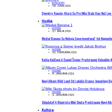
KONCERTY
/
18. JÚNA 2026
Dymytry: Kapela, Ktorá Sa Pre Mňa Stala Viac Než Le
Hudba
HUDBA
/
21. MÁJA 2026
Medial Banana Sa Neboja Experimentovať: Ich Najnovši
HUDBA
/
25. FEBRUÁRA 2026
Katka Koščová A Daniel Špiner Predstavujú Videoklip 
HUDBA
/
9. JANUÁRA 2026
Nový Album Wild Land Od Lukáša Oravca: Inovatívny B
HUDBA
/
2. JANUÁRA 2026
Skladateľ A Klavirista Miki Skuta Predstavuje Nový
Kultúra