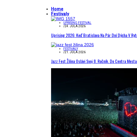
Home
Festivaly
UPRISING FESTIVAL
/
24. JÚLA 2026
Uprising 2026: Keď Bratislava Na Pár Dní Dýcha V R
FESTIVALY
/
21. JÚLA 2026
Jazz Fest Žilina Oslávi Svoj 8. Ročník. Do Centra Mest