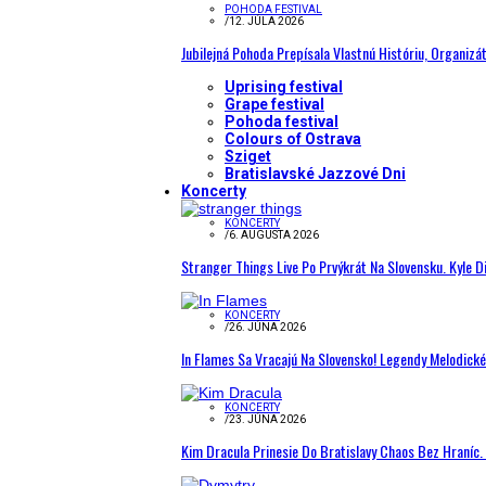
POHODA FESTIVAL
/
12. JÚLA 2026
Jubilejná Pohoda Prepísala Vlastnú Históriu, Organizá
Uprising festival
Grape festival
Pohoda festival
Colours of Ostrava
Sziget
Bratislavské Jazzové Dni
Koncerty
KONCERTY
/
6. AUGUSTA 2026
Stranger Things Live Po Prvýkrát Na Slovensku. Kyle D
KONCERTY
/
26. JÚNA 2026
In Flames Sa Vracajú Na Slovensko! Legendy Melodick
KONCERTY
/
23. JÚNA 2026
Kim Dracula Prinesie Do Bratislavy Chaos Bez Hraníc. 