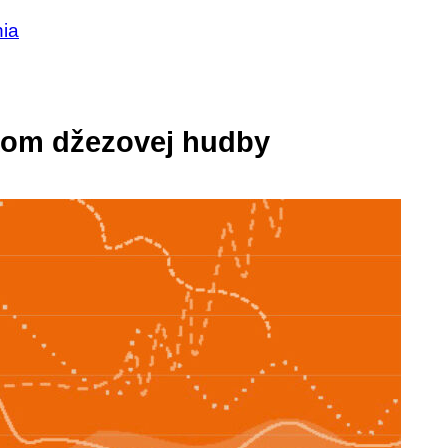
nia
kom džezovej hudby