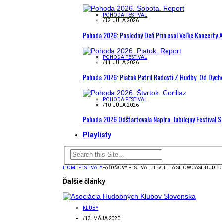
POHODA FESTIVAL
/
12. JÚLA 2026
Pohoda 2026: Posledný Deň Priniesol Veľké Koncerty A
POHODA FESTIVAL
/
11. JÚLA 2026
Pohoda 2026: Piatok Patril Radosti Z Hudby. Od Dyc
POHODA FESTIVAL
/
10. JÚLA 2026
Pohoda 2026 Odštartovala Naplno. Jubilejný Festival 
Playlisty
HOME
FESTIVALY
PÄŤDŇOVÝ FESTIVAL HEVHETIA SHOWCASE BUDE 
Ďalšie články
KLUBY
/
13. MÁJA 2020