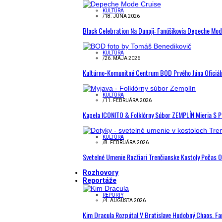
KULTÚRA
/
18. JÚNA 2026
Black Celebration Na Dunaji: Fanúšikovia Depeche Mo
KULTÚRA
/
26. MÁJA 2026
Kultúrno-Komunitné Centrum BOD Prvého Júna Oficiál
KULTÚRA
/
11. FEBRUÁRA 2026
Kapela ICONITO & Folklórny Súbor ZEMPLÍN Mieria S 
KULTÚRA
/
8. FEBRUÁRA 2026
Svetelné Umenie Rozžiari Trenčianske Kostoly Počas 
Rozhovory
Reportáže
REPORTY
/
4. AUGUSTA 2026
Kim Dracula Rozpútal V Bratislave Hudobný Chaos. Fanú