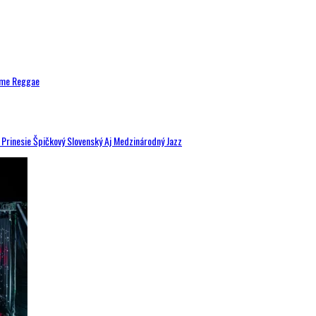
ytme Reggae
a Prinesie Špičkový Slovenský Aj Medzinárodný Jazz