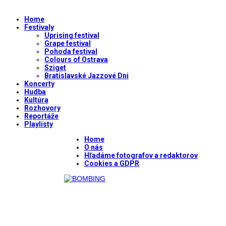
Home
Festivaly
Uprising festival
Grape festival
Pohoda festival
Colours of Ostrava
Sziget
Bratislavské Jazzové Dni
Koncerty
Hudba
Kultúra
Rozhovory
Reportáže
Playlisty
Home
O nás
Hľadáme fotografov a redaktorov
Cookies a GDPR