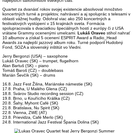
najlepších saxofonistov všetkých čias.
Quartet za dvanásť rokov svojej existencie absolvoval množstvo
koncertných turné a projektov, nahrávaní a aj spoluprác s telesami v
oblasti vážnej hudby. Odohral viac ako 250 koncertných a
festivalových vystúpení v 15 krajinách sveta. Formácia
spolupracovala s dvaciatkou špeciálnych hostí z európy či z USA
vrátane Grammy ocenenými umelcami.
Lukáš Oravec
stihol nahrať
10 albumov a získal 5 ocenení ESPRIT Award a Radio_Head
Awards za najlepší jazzový album roku. Turné podporil Hudobný
Fond, SOZA a slovenský inštitút vo Viedni.
Jerry Bergonzi (USA) – saxophone
Lukáš Oravec (SK) – trumpet, flugelhorn
Alan Bartuš (SK) – piano
Tomáš Baroš (CZ) – doublebass
Marián Ševčík (SK) – drums
16.8. Jazz Fest Žilina, Mariánske námestie (SK)
17.8. Praha, U Malého Glena (CZ)
18.8. Svárov Studio recording session (CZ)
19.8. Brno, u Kouřícího Králika (CZ)
20.8. Šahy, Myhont Café (SK)
21.8. Bratislava, Nu Spirit (SK)
22.8. Vienna, ZWE (AT)
23.8. Prievidza, Café Merlo (SK)
24.8. International Jazz Festival Špania Dolina (SK)