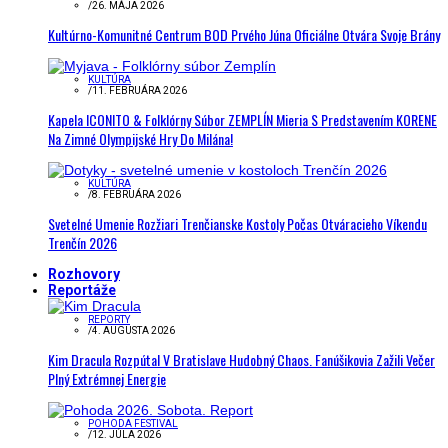
/
26. MÁJA 2026
Kultúrno-Komunitné Centrum BOD Prvého Júna Oficiálne Otvára Svoje Brány
KULTÚRA
/
11. FEBRUÁRA 2026
Kapela ICONITO & Folklórny Súbor ZEMPLÍN Mieria S Predstavením KORENE
Na Zimné Olympijské Hry Do Milána!
KULTÚRA
/
8. FEBRUÁRA 2026
Svetelné Umenie Rozžiari Trenčianske Kostoly Počas Otváracieho Víkendu
Trenčín 2026
Rozhovory
Reportáže
REPORTY
/
4. AUGUSTA 2026
Kim Dracula Rozpútal V Bratislave Hudobný Chaos. Fanúšikovia Zažili Večer
Plný Extrémnej Energie
POHODA FESTIVAL
/
12. JÚLA 2026