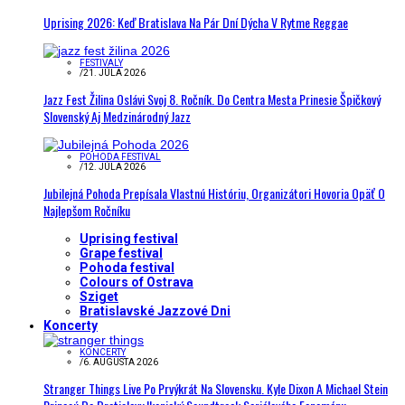
Uprising 2026: Keď Bratislava Na Pár Dní Dýcha V Rytme Reggae
FESTIVALY
/
21. JÚLA 2026
Jazz Fest Žilina Oslávi Svoj 8. Ročník. Do Centra Mesta Prinesie Špičkový
Slovenský Aj Medzinárodný Jazz
POHODA FESTIVAL
/
12. JÚLA 2026
Jubilejná Pohoda Prepísala Vlastnú Históriu, Organizátori Hovoria Opäť O
Najlepšom Ročníku
Uprising festival
Grape festival
Pohoda festival
Colours of Ostrava
Sziget
Bratislavské Jazzové Dni
Koncerty
KONCERTY
/
6. AUGUSTA 2026
Stranger Things Live Po Prvýkrát Na Slovensku. Kyle Dixon A Michael Stein