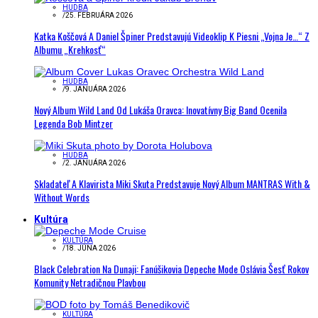
HUDBA
/
25. FEBRUÁRA 2026
Katka Koščová A Daniel Špiner Predstavujú Videoklip K Piesni „Vojna Je…“ Z
Albumu „Krehkosť“
HUDBA
/
9. JANUÁRA 2026
Nový Album Wild Land Od Lukáša Oravca: Inovatívny Big Band Ocenila
Legenda Bob Mintzer
HUDBA
/
2. JANUÁRA 2026
Skladateľ A Klavirista Miki Skuta Predstavuje Nový Album MANTRAS With &
Without Words
Kultúra
KULTÚRA
/
18. JÚNA 2026
Black Celebration Na Dunaji: Fanúšikovia Depeche Mode Oslávia Šesť Rokov
Komunity Netradičnou Plavbou
KULTÚRA