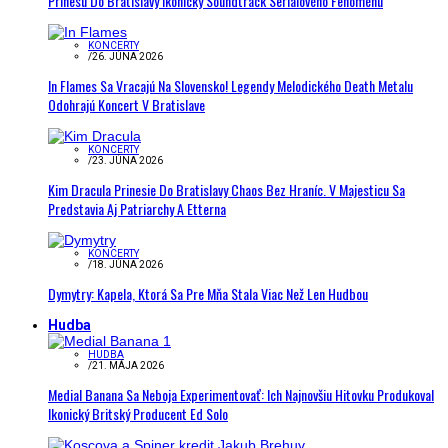
Prinesú Do Bratislavy Ikonický Soundtrack Seriálového Fenoménu
KONCERTY
/
26. JÚNA 2026
In Flames Sa Vracajú Na Slovensko! Legendy Melodického Death Metalu
Odohrajú Koncert V Bratislave
KONCERTY
/
23. JÚNA 2026
Kim Dracula Prinesie Do Bratislavy Chaos Bez Hraníc. V Majesticu Sa
Predstavia Aj Patriarchy A Etterna
KONCERTY
/
18. JÚNA 2026
Dymytry: Kapela, Ktorá Sa Pre Mňa Stala Viac Než Len Hudbou
Hudba
HUDBA
/
21. MÁJA 2026
Medial Banana Sa Neboja Experimentovať: Ich Najnovšiu Hitovku Produkoval
Ikonický Britský Producent Ed Solo