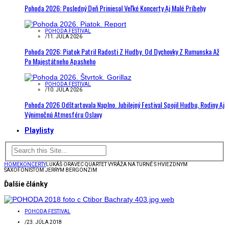
Pohoda 2026: Posledný Deň Priniesol Veľké Koncerty Aj Malé Príbehy
POHODA FESTIVAL
/
11. JÚLA 2026
Pohoda 2026: Piatok Patril Radosti Z Hudby. Od Dychovky Z Rumunska Až
Po Majestátneho Apasheho
POHODA FESTIVAL
/
10. JÚLA 2026
Pohoda 2026 Odštartovala Naplno. Jubilejný Festival Spojil Hudbu, Rodiny Aj
Výnimočnú Atmosféru Oslavy
Playlisty
HOME
KONCERTY
LUKÁŠ ORAVEC QUARTET VYRÁŽA NA TURNÉ S HVIEZDNYM
SAXOFONISTOM JERRYM BERGONZIM
Ďalšie články
POHODA FESTIVAL
/
23. JÚLA 2018