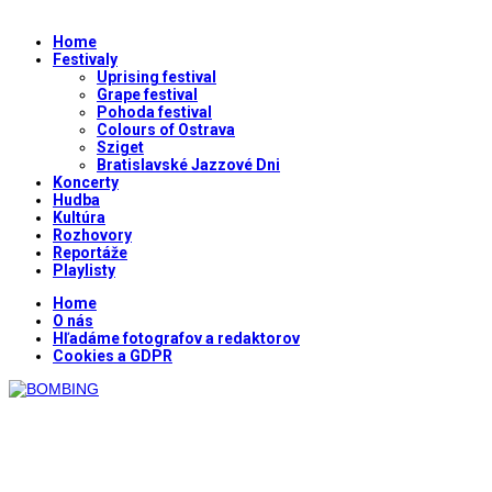
Home
Festivaly
Uprising festival
Grape festival
Pohoda festival
Colours of Ostrava
Sziget
Bratislavské Jazzové Dni
Koncerty
Hudba
Kultúra
Rozhovory
Reportáže
Playlisty
Home
O nás
Hľadáme fotografov a redaktorov
Cookies a GDPR