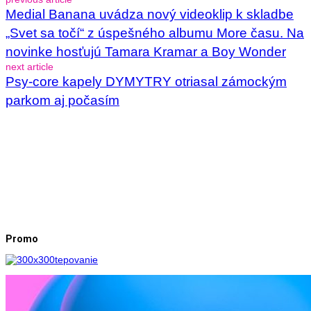
Medial Banana uvádza nový videoklip k skladbe
„Svet sa točí“ z úspešného albumu More času. Na
novinke hosťujú Tamara Kramar a Boy Wonder
next article
Psy-core kapely DYMYTRY otriasal zámockým
parkom aj počasím
Promo