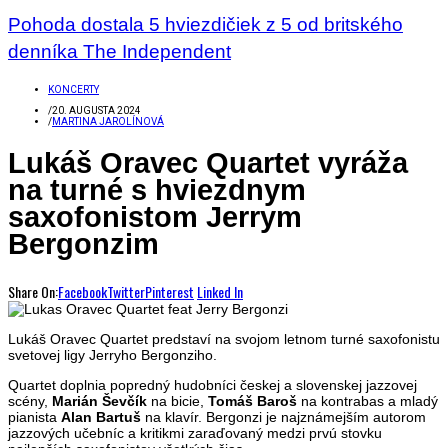
Pohoda dostala 5 hviezdičiek z 5 od britského
denníka The Independent
KONCERTY
/
20. AUGUSTA 2024
/
MARTINA JAROLÍNOVÁ
Lukáš Oravec Quartet vyráža
na turné s hviezdnym
saxofonistom Jerrym
Bergonzim
Share On:
Facebook
Twitter
Pinterest
Linked In
Lukáš Oravec Quartet predstaví na svojom letnom turné saxofonistu
svetovej ligy Jerryho Bergonziho.
Quartet doplnia popredný hudobníci českej a slovenskej jazzovej
scény,
Marián Ševčík
na bicie,
Tomáš Baroš
na kontrabas a mladý
pianista
Alan Bartuš
na klavír. Bergonzi je najznámejším autorom
jazzových učebníc a kritikmi zaraďovaný medzi prvú stovku