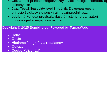
Cibula Fest prinesie megahviezdy a viac ekológie, komfortu aj
splnený sen
Jazz Fest Žilina oslávi svoj 8. ročník. Do centra mesta
prinesie špičkový slovenský aj medzinárodný jazz
Jubilejná Pohoda prepísala vlastnú históriu, organizátori
hovoria opäť o najlepšom ročníku
Copyright © 2025 Bombing.eu. Powered by TomasWeb.
Home
O nás
Hľadáme fotografov a redaktorov
Odkazy
Cookie Policy (EU)