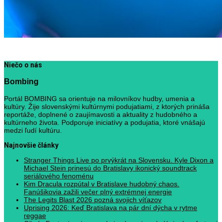
Niečo o nás
Bombing
Portál BOMBING sa orientuje na milovníkov hudby, umenia a
kultúry. Žije slovenskými kultúrnymi podujatiami, z ktorých prináša
reportáže, doplnené o zaujímavosti a aktuality z hudobného a
kultúrneho života. Podporuje iniciatívy a podujatia, ktoré vnášajú
medzi ľudí kultúru.
Najnovšie články
Stranger Things Live po prvýkrát na Slovensku. Kyle Dixon a
Michael Stein prinesú do Bratislavy ikonický soundtrack
seriálového fenoménu
Kim Dracula rozpútal v Bratislave hudobný chaos.
Fanúšikovia zažili večer plný extrémnej energie
The Legits Blast 2026 pozná svojich víťazov
Uprising 2026: Keď Bratislava na pár dní dýcha v rytme
reggae