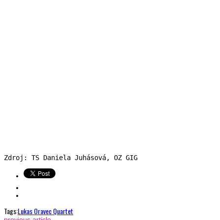
Zdroj: TS Daniela Juhásová, OZ GIG
Tags:
Lukas Oravec Quartet
previous article