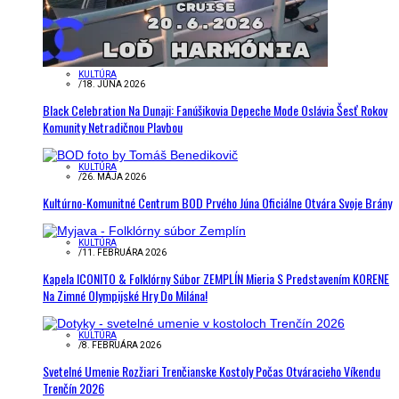
KULTÚRA
/
18. JÚNA 2026
Black Celebration Na Dunaji: Fanúšikovia Depeche Mode Oslávia Šesť Rokov
Komunity Netradičnou Plavbou
KULTÚRA
/
26. MÁJA 2026
Kultúrno-Komunitné Centrum BOD Prvého Júna Oficiálne Otvára Svoje Brány
KULTÚRA
/
11. FEBRUÁRA 2026
Kapela ICONITO & Folklórny Súbor ZEMPLÍN Mieria S Predstavením KORENE
Na Zimné Olympijské Hry Do Milána!
KULTÚRA
/
8. FEBRUÁRA 2026
Svetelné Umenie Rozžiari Trenčianske Kostoly Počas Otváracieho Víkendu
Trenčín 2026