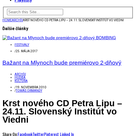
Playlisty
HOME
ARCHÍV
KRST NOVÉHO CD PETRA LIPU – 24.11. SLOVENSKÝ INSTITÚT VO VIEDNI
Ďalšie články
FESTIVALY
/
25. MÁJA 2017
Bažant na Mlynoch bude premiérovo 2-dňový
ARCHÍV
HUDBA
KULTÚRA
/
19. NOVEMBRA 2010
/
TOMÁŠ ORMANDY
Krst nového CD Petra Lipu –
24.11. Slovenský Institút vo
Viedni
Share On:
Facebook
Twitter
Pinterest
Linked In