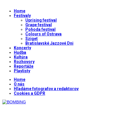
Home
Festivaly
Uprising festival
Grape festival
Pohoda festival
Colours of Ostrava
Sziget
Bratislavské Jazzové Dni
Koncerty
Hudba
Kultúra
Rozhovory
Reportáže
Playlisty
Home
O nás
Hľadáme fotografov a redaktorov
Cookies a GDPR