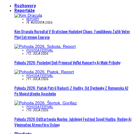
Rozhovory
Reportáže
REPORTY
/
4. AUGUSTA 2026
Kim Dracula Rozpútal V Bratislave Hudobný Chaos. Fanúšikovia Zažili Večer
Plný Extrémnej Energie
POHODA FESTIVAL
/
12. JÚLA 2026
Pohoda 2026: Posledný Deň Priniesol Veľké Koncerty Aj Malé Príbehy
POHODA FESTIVAL
/
11. JÚLA 2026
Pohoda 2026: Piatok Patril Radosti Z Hudby. Od Dychovky Z Rumunska Až
Po Majestátneho Apasheho
POHODA FESTIVAL
/
10. JÚLA 2026
Pohoda 2026 Odštartovala Naplno. Jubilejný Festival Spojil Hudbu, Rodiny Aj
Výnimočnú Atmosféru Oslavy