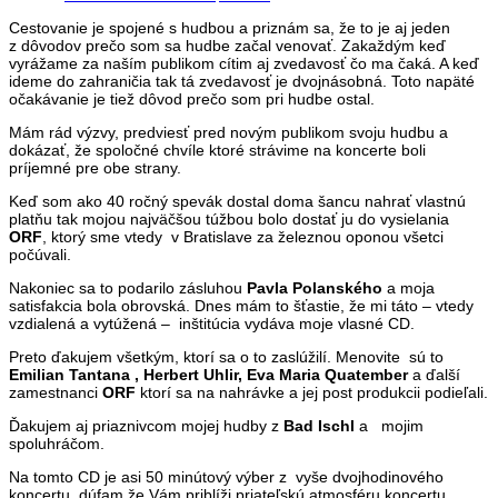
Cestovanie je spojené s hudbou a priznám sa, že to je aj jeden
z dôvodov prečo som sa hudbe začal venovať. Zakaždým keď
vyrážame za naším publikom cítim aj zvedavosť čo ma čaká. A keď
ideme do zahraničia tak tá zvedavosť je dvojnásobná. Toto napäté
očakávanie je tiež dôvod prečo som pri hudbe ostal.
Mám rád výzvy, predviesť pred novým publikom svoju hudbu a
dokázať, že spoločné chvíle ktoré strávime na koncerte boli
príjemné pre obe strany.
Keď som ako 40 ročný spevák dostal doma šancu nahrať vlastnú
platňu tak mojou najväčšou túžbou bolo dostať ju do vysielania
ORF
, ktorý sme vtedy v Bratislave za železnou oponou všetci
počúvali.
Nakoniec sa to podarilo zásluhou
Pavla Polanského
a moja
satisfakcia bola obrovská. Dnes mám to šťastie, že mi táto – vtedy
vzdialená a vytúžená – inštitúcia vydáva moje vlasné CD.
Preto ďakujem všetkým, ktorí sa o to zaslúžilí. Menovite sú to
Emilian Tantana , Herbert Uhlir, Eva Maria Quatember
a ďalší
zamestnanci
ORF
ktorí sa na nahrávke a jej post produkcii podieľali.
Ďakujem aj priaznivcom mojej hudby z
Bad Ischl
a mojim
spoluhráčom.
Na tomto CD je asi 50 minútový výber z vyše dvojhodinového
koncertu, dúfam že Vám priblíži priateľskú atmosféru koncertu.