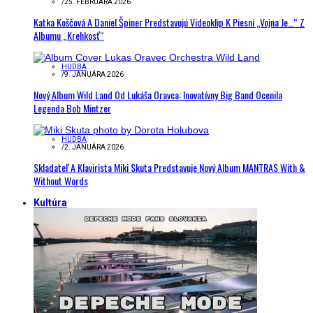
/
25. FEBRUÁRA 2026
Katka Koščová A Daniel Špiner Predstavujú Videoklip K Piesni „Vojna Je…“ Z
Albumu „Krehkosť“
HUDBA
/
9. JANUÁRA 2026
Nový Album Wild Land Od Lukáša Oravca: Inovatívny Big Band Ocenila
Legenda Bob Mintzer
HUDBA
/
2. JANUÁRA 2026
Skladateľ A Klavirista Miki Skuta Predstavuje Nový Album MANTRAS With &
Without Words
Kultúra