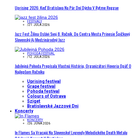
Uprising 2026: Keď Bratislava Na Pár Dní Dýcha V Rytme Reggae
FESTIVALY
/
21. JÚLA 2026
Jazz Fest Žilina Oslávi Svoj 8. Ročník. Do Centra Mesta Prinesie Špičkový
Slovenský Aj Medzinárodný Jazz
POHODA FESTIVAL
/
12. JÚLA 2026
Jubilejná Pohoda Prepísala Vlastnú Históriu, Organizátori Hovoria Opäť O
Najlepšom Ročníku
Uprising festival
Grape festival
Pohoda festival
Colours of Ostrava
Sziget
Bratislavské Jazzové Dni
Koncerty
KONCERTY
/
26. JÚNA 2026
In Flames Sa Vracajú Na Slovensko! Legendy Melodického Death Metalu