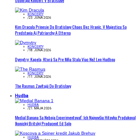
Odohrajú Koncert V Bratislave
KONCERTY
/
23. JÚNA 2026
Kim Dracula Prinesie Do Bratislavy Chaos Bez Hraníc. V Majesticu Sa
Predstavia Aj Patriarchy A Etterna
KONCERTY
/
18. JÚNA 2026
Dymytry: Kapela, Ktorá Sa Pre Mňa Stala Viac Než Len Hudbou
KONCERTY
/
11. JÚNA 2026
The Rasmus Zavítajú Do Bratislavy
Hudba
HUDBA
/
21. MÁJA 2026
Medial Banana Sa Neboja Experimentovať: Ich Najnovšiu Hitovku Produkoval
Ikonický Britský Producent Ed Solo
HUDBA