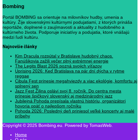
Bombing
Portál BOMBING sa orientuje na milovníkov hudby, umenia a
kultúry. Žije slovenskými kultúrnymi podujatiami, z ktorých prináša
reportáže, doplnené o zaujímavosti a aktuality z hudobného a
kultúrneho života. Podporuje iniciatívy a podujatia, ktoré vnášajú
medzi ľudí kultúru.
Najnovšie články
Kim Dracula rozpútal v Bratislave hudobný chaos.
Fanúšikovia zažili večer plný extrémnej energie
The Legits Blast 2026 pozná svojich víťazov
Uprising 2026: Keď Bratislava na pár dní dýcha v rytme
reggae
Cibula Fest prinesie megahviezdy a viac ekológie, komfortu aj
splnený sen
Jazz Fest Žilina oslávi svoj 8. ročník. Do centra mesta
prinesie špičkový slovenský aj medzinárodný jazz
Jubilejná Pohoda prepísala vlastnú históriu, organizátori
hovoria opäť o najlepšom ročníku
Pohoda 2026: Posledný deň priniesol veľké koncerty aj malé
príbehy
Copyright © 2025 Bombing.eu. Powered by TomasWeb.
Home
O nás