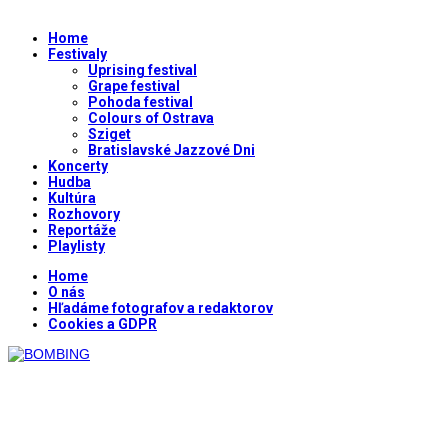
Home
Festivaly
Uprising festival
Grape festival
Pohoda festival
Colours of Ostrava
Sziget
Bratislavské Jazzové Dni
Koncerty
Hudba
Kultúra
Rozhovory
Reportáže
Playlisty
Home
O nás
Hľadáme fotografov a redaktorov
Cookies a GDPR