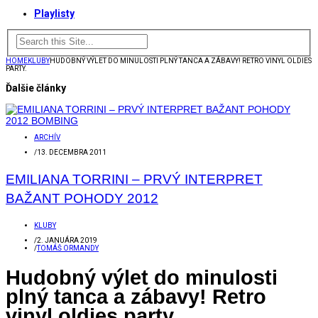
Playlisty
HOME
KLUBY
HUDOBNÝ VÝLET DO MINULOSTI PLNÝ TANCA A ZÁBAVY! RETRO VINYL OLDIES
PARTY.
Ďalšie články
ARCHÍV
/
13. DECEMBRA 2011
EMILIANA TORRINI – PRVÝ INTERPRET
BAŽANT POHODY 2012
KLUBY
/
2. JANUÁRA 2019
/
TOMÁŠ ORMANDY
Hudobný výlet do minulosti
plný tanca a zábavy! Retro
vinyl oldies party.