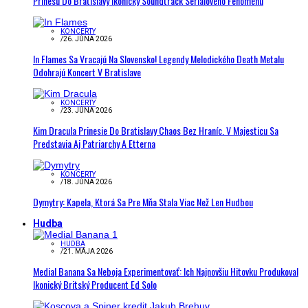
Prinesú Do Bratislavy Ikonický Soundtrack Seriálového Fenoménu
KONCERTY
/
26. JÚNA 2026
In Flames Sa Vracajú Na Slovensko! Legendy Melodického Death Metalu
Odohrajú Koncert V Bratislave
KONCERTY
/
23. JÚNA 2026
Kim Dracula Prinesie Do Bratislavy Chaos Bez Hraníc. V Majesticu Sa
Predstavia Aj Patriarchy A Etterna
KONCERTY
/
18. JÚNA 2026
Dymytry: Kapela, Ktorá Sa Pre Mňa Stala Viac Než Len Hudbou
Hudba
HUDBA
/
21. MÁJA 2026
Medial Banana Sa Neboja Experimentovať: Ich Najnovšiu Hitovku Produkoval
Ikonický Britský Producent Ed Solo