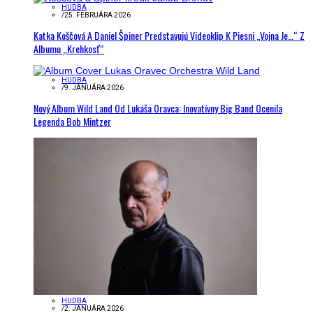
HUDBA
/
25. FEBRUÁRA 2026
Katka Koščová A Daniel Špiner Predstavujú Videoklip K Piesni „Vojna Je…“ Z
Albumu „Krehkosť“
HUDBA
/
9. JANUÁRA 2026
Nový Album Wild Land Od Lukáša Oravca: Inovatívny Big Band Ocenila
Legenda Bob Mintzer
HUDBA
/
2. JANUÁRA 2026