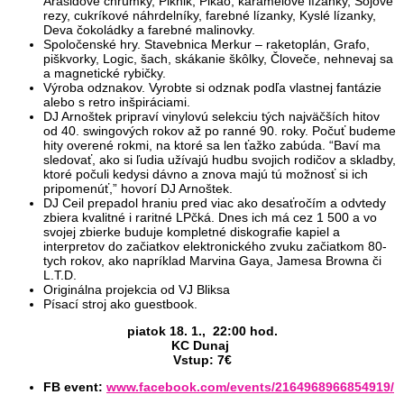
Arašidové chrumky, Piknik, Pikao, karamelové lízanky, Sójové
rezy, cukríkové náhrdelníky, farebné lízanky, Kyslé lízanky,
Deva čokoládky a farebné malinovky.
Spoločenské hry. Stavebnica Merkur – raketoplán, Grafo,
piškvorky, Logic, šach, skákanie škôlky, Človeče, nehnevaj sa
a magnetické rybičky.
Výroba odznakov. Vyrobte si odznak podľa vlastnej fantázie
alebo s retro inšpiráciami.
DJ Arnoštek pripraví vinylovú selekciu tých najväčších hitov
od 40. swingových rokov až po ranné 90. roky. Počuť budeme
hity overené rokmi, na ktoré sa len ťažko zabúda. “Baví ma
sledovať, ako si ľudia užívajú hudbu svojich rodičov a skladby,
ktoré počuli kedysi dávno a znova majú tú možnosť si ich
pripomenúť,” hovorí DJ Arnoštek.
DJ Ceil prepadol hraniu pred viac ako desaťročím a odvtedy
zbiera kvalitné i raritné LPčká. Dnes ich má cez 1 500 a vo
svojej zbierke buduje kompletné diskografie kapiel a
interpretov do začiatkov elektronického zvuku začiatkom 80-
tych rokov, ako napríklad Marvina Gaya, Jamesa Browna či
L.T.D.
Originálna projekcia od VJ Bliksa
Písací stroj ako guestbook.
piatok 18. 1., 22:00 hod.
KC Dunaj
Vstup: 7€
FB event:
www.facebook.com/events/2164968966854919/