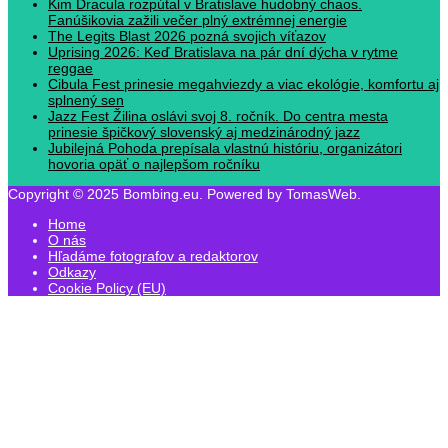
Kim Dracula rozpútal v Bratislave hudobný chaos.
Fanúšikovia zažili večer plný extrémnej energie
The Legits Blast 2026 pozná svojich víťazov
Uprising 2026: Keď Bratislava na pár dní dýcha v rytme
reggae
Cibula Fest prinesie megahviezdy a viac ekológie, komfortu aj
splnený sen
Jazz Fest Žilina oslávi svoj 8. ročník. Do centra mesta
prinesie špičkový slovenský aj medzinárodný jazz
Jubilejná Pohoda prepísala vlastnú históriu, organizátori
hovoria opäť o najlepšom ročníku
Copyright © 2025 Bombing.eu. Powered by TomasWeb.
Home
O nás
Hľadáme fotografov a redaktorov
Odkazy
Cookie Policy (EU)