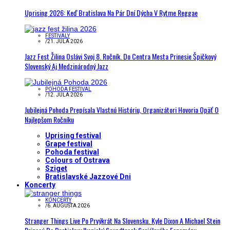
Uprising 2026: Keď Bratislava Na Pár Dní Dýcha V Rytme Reggae
FESTIVALY
/
21. JÚLA 2026
Jazz Fest Žilina Oslávi Svoj 8. Ročník. Do Centra Mesta Prinesie Špičkový
Slovenský Aj Medzinárodný Jazz
POHODA FESTIVAL
/
12. JÚLA 2026
Jubilejná Pohoda Prepísala Vlastnú Históriu, Organizátori Hovoria Opäť O
Najlepšom Ročníku
Uprising festival
Grape festival
Pohoda festival
Colours of Ostrava
Sziget
Bratislavské Jazzové Dni
Koncerty
KONCERTY
/
6. AUGUSTA 2026
Stranger Things Live Po Prvýkrát Na Slovensku. Kyle Dixon A Michael Stein