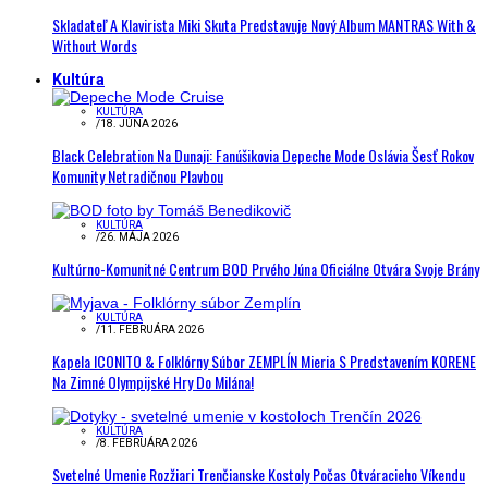
Skladateľ A Klavirista Miki Skuta Predstavuje Nový Album MANTRAS With &
Without Words
Kultúra
KULTÚRA
/
18. JÚNA 2026
Black Celebration Na Dunaji: Fanúšikovia Depeche Mode Oslávia Šesť Rokov
Komunity Netradičnou Plavbou
KULTÚRA
/
26. MÁJA 2026
Kultúrno-Komunitné Centrum BOD Prvého Júna Oficiálne Otvára Svoje Brány
KULTÚRA
/
11. FEBRUÁRA 2026
Kapela ICONITO & Folklórny Súbor ZEMPLÍN Mieria S Predstavením KORENE
Na Zimné Olympijské Hry Do Milána!
KULTÚRA
/
8. FEBRUÁRA 2026
Svetelné Umenie Rozžiari Trenčianske Kostoly Počas Otváracieho Víkendu