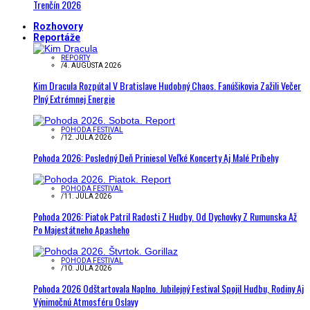
Trenčín 2026
Rozhovory
Reportáže
REPORTY
/
4. AUGUSTA 2026
Kim Dracula Rozpútal V Bratislave Hudobný Chaos. Fanúšikovia Zažili Večer
Plný Extrémnej Energie
POHODA FESTIVAL
/
12. JÚLA 2026
Pohoda 2026: Posledný Deň Priniesol Veľké Koncerty Aj Malé Príbehy
POHODA FESTIVAL
/
11. JÚLA 2026
Pohoda 2026: Piatok Patril Radosti Z Hudby. Od Dychovky Z Rumunska Až
Po Majestátneho Apasheho
POHODA FESTIVAL
/
10. JÚLA 2026
Pohoda 2026 Odštartovala Naplno. Jubilejný Festival Spojil Hudbu, Rodiny Aj
Výnimočnú Atmosféru Oslavy