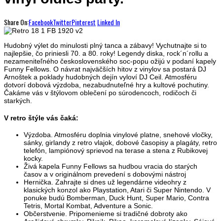
Share On:
Facebook
Twitter
Pinterest
Linked In
Hudobný výlet do minulosti plný tanca a zábavy! Vychutnajte si to
najlepšie, čo priniesli 70. a 80. roky! Legendy diska, rock´n´rollu a
nezameniteľného československého soc-popu ožijú v podaní kapely
Funny Fellows. O návrat najväčších hitov z vinylov sa postará DJ
Arnoštek a poklady hudobných dejín vyloví DJ Ceil. Atmosféru
dotvorí dobová výzdoba, nezabudnuteľné hry a kultové pochutiny.
Čakáme vás v štýlovom oblečení po súrodencoch, rodičoch či
starkých.
V retro štýle vás čaká:
Výzdoba. Atmosféru doplnia vinylové platne, snehové vločky,
sánky, girlandy z retro vlajok, dobové časopisy a plagáty, retro
telefón, lampiónový sprievod na terase a stena z Rubikovej
kocky.
Živá kapela Funny Fellows sa hudbou vracia do starých
časov a v originálnom prevedení s dobovými nástroj
Hernička. Zahrajte si dnes už legendárne videohry z
klasických konzol ako Playstation, Atari či Super Nintendo. V
ponuke budú Bomberman, Duck Hunt, Super Mario, Contra
Tetris, Mortal Kombat, Adventure a Sonic.
Občerstvenie. Pripomenieme si tradičné dobroty ako