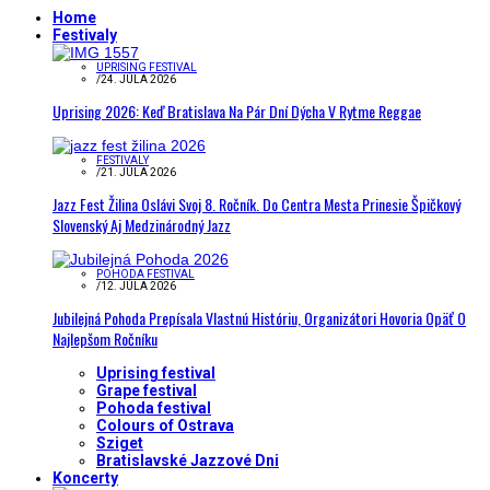
Home
Festivaly
UPRISING FESTIVAL
/
24. JÚLA 2026
Uprising 2026: Keď Bratislava Na Pár Dní Dýcha V Rytme Reggae
FESTIVALY
/
21. JÚLA 2026
Jazz Fest Žilina Oslávi Svoj 8. Ročník. Do Centra Mesta Prinesie Špičkový
Slovenský Aj Medzinárodný Jazz
POHODA FESTIVAL
/
12. JÚLA 2026
Jubilejná Pohoda Prepísala Vlastnú Históriu, Organizátori Hovoria Opäť O
Najlepšom Ročníku
Uprising festival
Grape festival
Pohoda festival
Colours of Ostrava
Sziget
Bratislavské Jazzové Dni
Koncerty