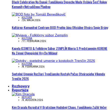
Black Celebration Na Dunaji: Fanúšikovia Depeche Mode Oslávia Šesť Rokov
Komunity Netradičnou Plavbou
KULTÚRA
/
26. MÁJA 2026
Kultúrno-Komunitné Centrum BOD Prvého Júna Oficiálne Otvára Svoje Brány
KULTÚRA
/
11. FEBRUÁRA 2026
Kapela ICONITO & Folklórny Súbor ZEMPLÍN Mieria S Predstavením KORENE
Na Zimné Olympijské Hry Do Milána!
KULTÚRA
/
8. FEBRUÁRA 2026
Svetelné Umenie Rozžiari Trenčianske Kostoly Počas Otváracieho Víkendu
Trenčín 2026
Rozhovory
Reportáže
REPORTY
/
4. AUGUSTA 2026
Kim Dracula Rozpútal V Bratislave Hudobný Chaos. Fanúšikovia Zažili Večer