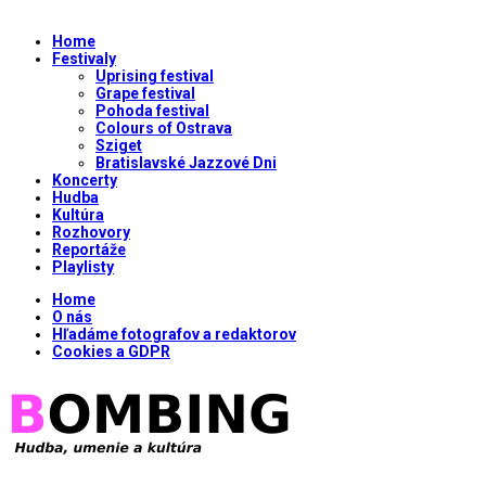
Home
Festivaly
Uprising festival
Grape festival
Pohoda festival
Colours of Ostrava
Sziget
Bratislavské Jazzové Dni
Koncerty
Hudba
Kultúra
Rozhovory
Reportáže
Playlisty
Home
O nás
Hľadáme fotografov a redaktorov
Cookies a GDPR