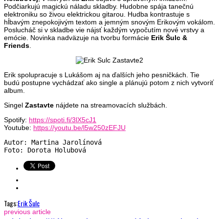
Podčiarkujú magickú náladu skladby. Hudobne spája tanečnú
elektroniku so živou elektrickou gitarou. Hudba kontrastuje s
hĺbavým znepokojivým textom a jemným snovým Erikovým vokálom.
Poslucháč si v skladbe vie nájsť každým vypočutím nové vrstvy a
emócie. Novinka nadväzuje na tvorbu formácie
Erik Šulc &
Friends
.
Erik spolupracuje s Lukášom aj na ďalších jeho pesničkách. Tie
budú postupne vychádzať ako single a plánujú potom z nich vytvoriť
album.
Singel
Zastavte
nájdete na streamovacích službách.
Spotify:
https://spoti.fi/3lX5cJ1
Youtube:
https://youtu.be/l5w250zEFJU
Autor: Martina Jarolínová

Foto: Dorota Holubová
Tags:
Erik Šulc
previous article