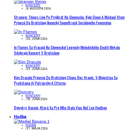
KONCERTY
/
6. AUGUSTA 2026
Stranger Things Live Po Prvýkrát Na Slovensku. Kyle Dixon A Michael Stein
Prinesú Do Bratislavy Ikonický Soundtrack Seriálového Fenoménu
KONCERTY
/
26. JÚNA 2026
In Flames Sa Vracajú Na Slovensko! Legendy Melodického Death Metalu
Odohrajú Koncert V Bratislave
KONCERTY
/
23. JÚNA 2026
Kim Dracula Prinesie Do Bratislavy Chaos Bez Hraníc. V Majesticu Sa
Predstavia Aj Patriarchy A Etterna
KONCERTY
/
18. JÚNA 2026
Dymytry: Kapela, Ktorá Sa Pre Mňa Stala Viac Než Len Hudbou
Hudba
HUDBA
/
21. MÁJA 2026