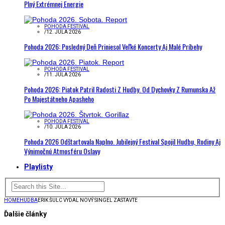
Plný Extrémnej Energie
POHODA FESTIVAL
/
12. JÚLA 2026
Pohoda 2026: Posledný Deň Priniesol Veľké Koncerty Aj Malé Príbehy
POHODA FESTIVAL
/
11. JÚLA 2026
Pohoda 2026: Piatok Patril Radosti Z Hudby. Od Dychovky Z Rumunska Až
Po Majestátneho Apasheho
POHODA FESTIVAL
/
10. JÚLA 2026
Pohoda 2026 Odštartovala Naplno. Jubilejný Festival Spojil Hudbu, Rodiny Aj
Výnimočnú Atmosféru Oslavy
Playlisty
HOME
HUDBA
ERIK ŠULC VYDAL NOVÝ SINGEL ZASTAVTE
Ďalšie články