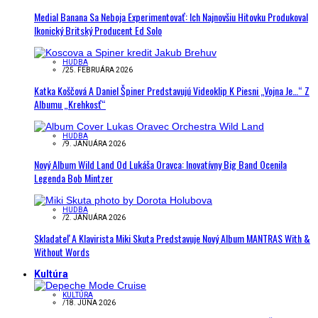
Medial Banana Sa Neboja Experimentovať: Ich Najnovšiu Hitovku Produkoval
Ikonický Britský Producent Ed Solo
HUDBA
/
25. FEBRUÁRA 2026
Katka Koščová A Daniel Špiner Predstavujú Videoklip K Piesni „Vojna Je…“ Z
Albumu „Krehkosť“
HUDBA
/
9. JANUÁRA 2026
Nový Album Wild Land Od Lukáša Oravca: Inovatívny Big Band Ocenila
Legenda Bob Mintzer
HUDBA
/
2. JANUÁRA 2026
Skladateľ A Klavirista Miki Skuta Predstavuje Nový Album MANTRAS With &
Without Words
Kultúra
KULTÚRA
/
18. JÚNA 2026