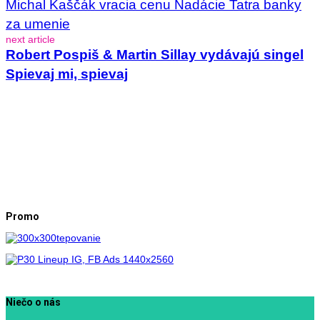
Michal Kaščák vracia cenu Nadácie Tatra banky
za umenie
next article
Robert Pospiš & Martin Sillay vydávajú singel
Spievaj mi, spievaj
Promo
Niečo o nás