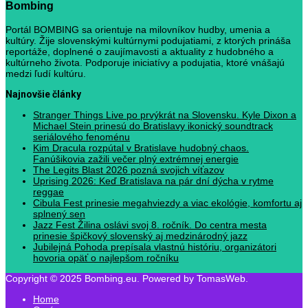
Bombing
Portál BOMBING sa orientuje na milovníkov hudby, umenia a
kultúry. Žije slovenskými kultúrnymi podujatiami, z ktorých prináša
reportáže, doplnené o zaujímavosti a aktuality z hudobného a
kultúrneho života. Podporuje iniciatívy a podujatia, ktoré vnášajú
medzi ľudí kultúru.
Najnovšie články
Stranger Things Live po prvýkrát na Slovensku. Kyle Dixon a
Michael Stein prinesú do Bratislavy ikonický soundtrack
seriálového fenoménu
Kim Dracula rozpútal v Bratislave hudobný chaos.
Fanúšikovia zažili večer plný extrémnej energie
The Legits Blast 2026 pozná svojich víťazov
Uprising 2026: Keď Bratislava na pár dní dýcha v rytme
reggae
Cibula Fest prinesie megahviezdy a viac ekológie, komfortu aj
splnený sen
Jazz Fest Žilina oslávi svoj 8. ročník. Do centra mesta
prinesie špičkový slovenský aj medzinárodný jazz
Jubilejná Pohoda prepísala vlastnú históriu, organizátori
hovoria opäť o najlepšom ročníku
Copyright © 2025 Bombing.eu. Powered by TomasWeb.
Home