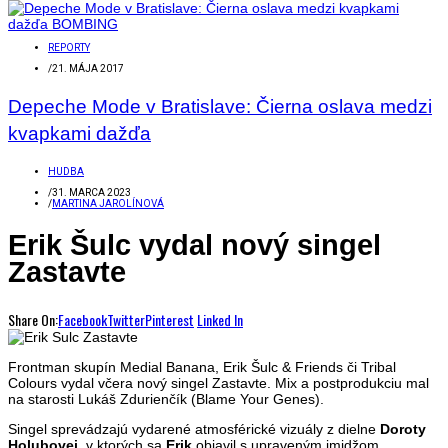
REPORTY
/
21. MÁJA 2017
Depeche Mode v Bratislave: Čierna oslava medzi
kvapkami dažďa
HUDBA
/
31. MARCA 2023
/
MARTINA JAROLÍNOVÁ
Erik Šulc vydal nový singel
Zastavte
Share On:
Facebook
Twitter
Pinterest
Linked In
Frontman skupín Medial Banana, Erik Šulc & Friends či Tribal
Colours vydal včera nový singel Zastavte. Mix a postprodukciu mal
na starosti Lukáš Zdurienčík (Blame Your Genes).
Singel sprevádzajú vydarené atmosférické vizuály z dielne
Doroty
Holubovej
, v ktorých sa
Erik
objavil s upraveným imidžom.