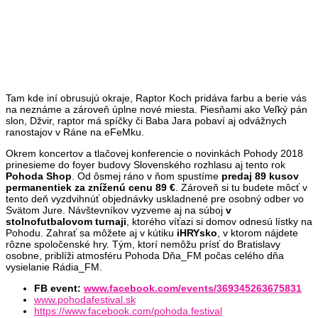
Tam kde iní obrusujú okraje, Raptor Koch pridáva farbu a berie vás
na neznáme a zároveň úplne nové miesta. Piesňami ako Veľký pán
slon, Džvir, raptor má spíčky či Baba Jara pobaví aj odvážnych
ranostajov v Ráne na eFeMku.
Okrem koncertov a tlačovej konferencie o novinkách Pohody 2018
prinesieme do foyer budovy Slovenského rozhlasu aj tento rok
Pohoda Shop
. Od ôsmej ráno v ňom spustíme
predaj 89 kusov
permanentiek za zníženú cenu 89 €
. Zároveň si tu budete môcť v
tento deň vyzdvihnúť objednávky uskladnené pre osobný odber vo
Svätom Jure. Návštevníkov vyzveme aj na súboj
v
stolnofutbalovom turnaji
, ktorého víťazi si domov odnesú lístky na
Pohodu. Zahrať sa môžete aj v kútiku
iHRYsko
, v ktorom nájdete
rôzne spoločenské hry. Tým, ktorí nemôžu prísť do Bratislavy
osobne, priblíži atmosféru Pohoda Dňa_FM počas celého dňa
vysielanie Rádia_FM.
FB event:
www.facebook.com/events/369345263675831
www.pohodafestival.sk
https://www.facebook.com/pohoda.festival