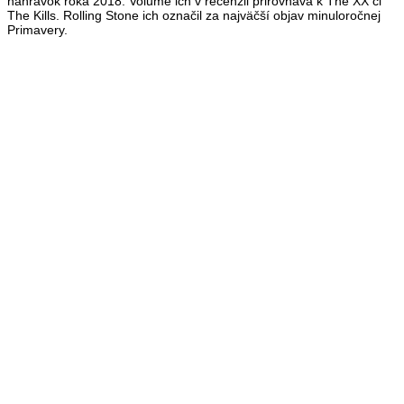
nahrávok roka 2018. Volume ich v recenzii prirovnáva k The XX či
The Kills. Rolling Stone ich označil za najväčší objav minuloročnej
Primavery.