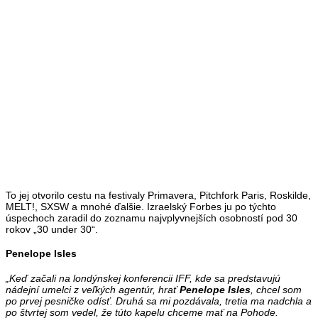
To jej otvorilo cestu na festivaly Primavera, Pitchfork Paris, Roskilde,
MELT!, SXSW a mnohé ďalšie. Izraelský Forbes ju po týchto
úspechoch zaradil do zoznamu najvplyvnejších osobností pod 30
rokov „30 under 30“.
Penelope Isles
„Keď začali na londýnskej konferencii IFF, kde sa predstavujú
nádejní umelci z veľkých agentúr, hrať
Penelope Isles
, chcel som
po prvej pesničke odísť. Druhá sa mi pozdávala, tretia ma nadchla a
po štvrtej som vedel, že túto kapelu chceme mať na Pohode.