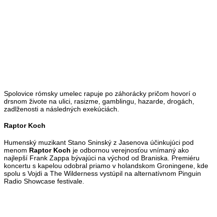
Spolovice rómsky umelec rapuje po záhorácky pričom hovorí o
drsnom živote na ulici, rasizme, gamblingu, hazarde, drogách,
zadlženosti a následných exekúciách.
Raptor Koch
Humenský muzikant Stano Sninský z Jasenova účinkujúci pod
menom
Raptor Koch
je odbornou verejnosťou vnímaný ako
najlepší Frank Zappa bývajúci na východ od Braniska. Premiéru
koncertu s kapelou odobral priamo v holandskom Groningene, kde
spolu s Vojdi a The Wilderness vystúpil na alternatívnom Pinguin
Radio Showcase festivale.