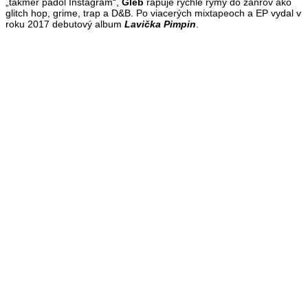
„takmer padol Instagram“,
Gleb
rapuje rýchle rýmy do žánrov ako
glitch hop, grime, trap a D&B. Po viacerých mixtapeoch a EP vydal v
roku 2017 debutový album
Lavička Pimpin
.