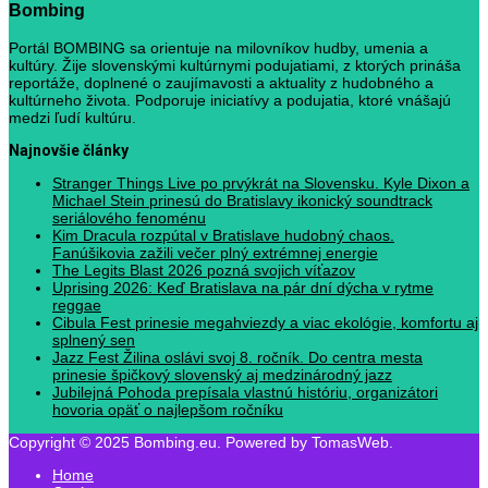
Bombing
Portál BOMBING sa orientuje na milovníkov hudby, umenia a
kultúry. Žije slovenskými kultúrnymi podujatiami, z ktorých prináša
reportáže, doplnené o zaujímavosti a aktuality z hudobného a
kultúrneho života. Podporuje iniciatívy a podujatia, ktoré vnášajú
medzi ľudí kultúru.
Najnovšie články
Stranger Things Live po prvýkrát na Slovensku. Kyle Dixon a
Michael Stein prinesú do Bratislavy ikonický soundtrack
seriálového fenoménu
Kim Dracula rozpútal v Bratislave hudobný chaos.
Fanúšikovia zažili večer plný extrémnej energie
The Legits Blast 2026 pozná svojich víťazov
Uprising 2026: Keď Bratislava na pár dní dýcha v rytme
reggae
Cibula Fest prinesie megahviezdy a viac ekológie, komfortu aj
splnený sen
Jazz Fest Žilina oslávi svoj 8. ročník. Do centra mesta
prinesie špičkový slovenský aj medzinárodný jazz
Jubilejná Pohoda prepísala vlastnú históriu, organizátori
hovoria opäť o najlepšom ročníku
Copyright © 2025 Bombing.eu. Powered by TomasWeb.
Home