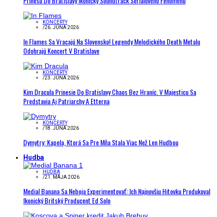
Prinesú Do Bratislavy Ikonický Soundtrack Seriálového Fenoménu
KONCERTY
/
26. JÚNA 2026
In Flames Sa Vracajú Na Slovensko! Legendy Melodického Death Metalu
Odohrajú Koncert V Bratislave
KONCERTY
/
23. JÚNA 2026
Kim Dracula Prinesie Do Bratislavy Chaos Bez Hraníc. V Majesticu Sa
Predstavia Aj Patriarchy A Etterna
KONCERTY
/
18. JÚNA 2026
Dymytry: Kapela, Ktorá Sa Pre Mňa Stala Viac Než Len Hudbou
Hudba
HUDBA
/
21. MÁJA 2026
Medial Banana Sa Neboja Experimentovať: Ich Najnovšiu Hitovku Produkoval
Ikonický Britský Producent Ed Solo