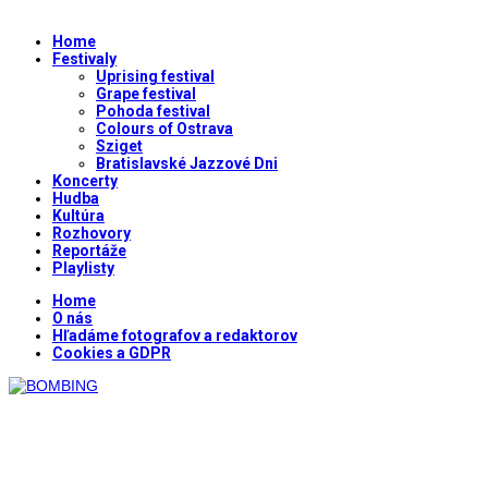
Home
Festivaly
Uprising festival
Grape festival
Pohoda festival
Colours of Ostrava
Sziget
Bratislavské Jazzové Dni
Koncerty
Hudba
Kultúra
Rozhovory
Reportáže
Playlisty
Home
O nás
Hľadáme fotografov a redaktorov
Cookies a GDPR