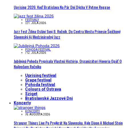
Uprising 2026: Keď Bratislava Na Pár Dní Dýcha V Rytme Reggae
FESTIVALY
/
21. JÚLA 2026
Jazz Fest Žilina Oslávi Svoj 8. Ročník. Do Centra Mesta Prinesie Špičkový
Slovenský Aj Medzinárodný Jazz
POHODA FESTIVAL
/
12. JÚLA 2026
Jubilejná Pohoda Prepísala Vlastnú Históriu, Organizátori Hovoria Opäť O
Najlepšom Ročníku
Uprising festival
Grape festival
Pohoda festival
Colours of Ostrava
Sziget
Bratislavské Jazzové Dni
Koncerty
KONCERTY
/
6. AUGUSTA 2026
Stranger Things Live Po Prvýkrát Na Slovensku. Kyle Dixon A Michael Stein