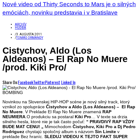
Nové video od Thirty Seconds to Mars je o silných
emóciách, novinku predstavia i v Bratislave
ARCHÍV
HUDBA
/
3. AUGUSTA 2011
/
TOMÁŠ ORMANDY
Cistychov, Aldo (Los
Aldeanos) – El Rap No Muere
/prod. Kiki Pro/
Share On:
Facebook
Twitter
Pinterest
Linked In
Novinkou na Slovenskej HIP-HOP scéne je nový silný track, ktorý
vznikol zo spolupráce
Čistychov a Aldo (Los Aldeanos)
– El Rap
No Muere
. V Preklade El Rap No Muere znamená
RAP
NEUMIERA
.O produkciu sa postaral
Kiki Pro
… V texte sa drzia
silného hesla, ktoré nie je tak často počuť:
“ PRAVDIVÝ RAP VŽDY
BUDE MAT CENU! „
Mimochodom
Čistychov, Kiki Pro a Dj Pedro
Rodriguez
chystajú spoločný album s názvom
Sin Limite
v
preklade Bez hraníc.
SLEDUJ VIDEOU K TEJTO FAKT SUPER