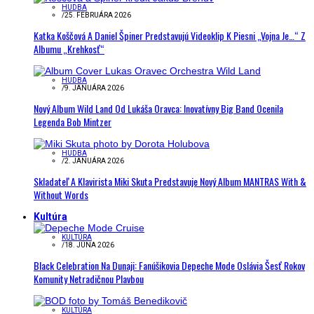
HUDBA
/
25. FEBRUÁRA 2026
Katka Koščová A Daniel Špiner Predstavujú Videoklip K Piesni „Vojna Je…“ Z
Albumu „Krehkosť“
HUDBA
/
9. JANUÁRA 2026
Nový Album Wild Land Od Lukáša Oravca: Inovatívny Big Band Ocenila
Legenda Bob Mintzer
HUDBA
/
2. JANUÁRA 2026
Skladateľ A Klavirista Miki Skuta Predstavuje Nový Album MANTRAS With &
Without Words
Kultúra
KULTÚRA
/
18. JÚNA 2026
Black Celebration Na Dunaji: Fanúšikovia Depeche Mode Oslávia Šesť Rokov
Komunity Netradičnou Plavbou
KULTÚRA