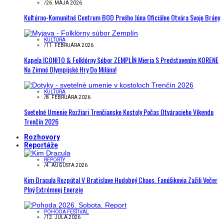
/
26. MÁJA 2026
Kultúrno-Komunitné Centrum BOD Prvého Júna Oficiálne Otvára Svoje Brány
KULTÚRA
/
11. FEBRUÁRA 2026
Kapela ICONITO & Folklórny Súbor ZEMPLÍN Mieria S Predstavením KORENE
Na Zimné Olympijské Hry Do Milána!
KULTÚRA
/
8. FEBRUÁRA 2026
Svetelné Umenie Rozžiari Trenčianske Kostoly Počas Otváracieho Víkendu
Trenčín 2026
Rozhovory
Reportáže
REPORTY
/
4. AUGUSTA 2026
Kim Dracula Rozpútal V Bratislave Hudobný Chaos. Fanúšikovia Zažili Večer
Plný Extrémnej Energie
POHODA FESTIVAL
/
12. JÚLA 2026