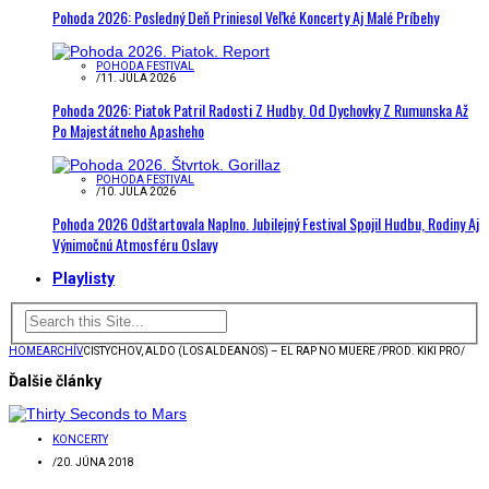
Pohoda 2026: Posledný Deň Priniesol Veľké Koncerty Aj Malé Príbehy
POHODA FESTIVAL
/
11. JÚLA 2026
Pohoda 2026: Piatok Patril Radosti Z Hudby. Od Dychovky Z Rumunska Až
Po Majestátneho Apasheho
POHODA FESTIVAL
/
10. JÚLA 2026
Pohoda 2026 Odštartovala Naplno. Jubilejný Festival Spojil Hudbu, Rodiny Aj
Výnimočnú Atmosféru Oslavy
Playlisty
HOME
ARCHÍV
CISTYCHOV, ALDO (LOS ALDEANOS) – EL RAP NO MUERE /PROD. KIKI PRO/
Ďalšie články
KONCERTY
/
20. JÚNA 2018