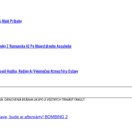
j Malé Príbehy
hovky Z Rumunska Až Po Majestátneho Apasheho
Spojil Hudbu, Rodiny Aj Výnimočnú Atmosféru Oslavy
KA: OBNOVENÁ BEÁNIA UK SPOJÍ VŠETKÝCH TRINÁSŤ FAKÚLT