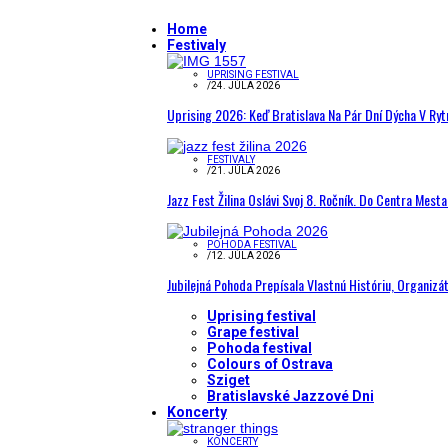
Home
Festivaly
UPRISING FESTIVAL
/
24. JÚLA 2026
Uprising 2026: Keď Bratislava Na Pár Dní Dýcha V R
FESTIVALY
/
21. JÚLA 2026
Jazz Fest Žilina Oslávi Svoj 8. Ročník. Do Centra Mest
POHODA FESTIVAL
/
12. JÚLA 2026
Jubilejná Pohoda Prepísala Vlastnú Históriu, Organizá
Uprising festival
Grape festival
Pohoda festival
Colours of Ostrava
Sziget
Bratislavské Jazzové Dni
Koncerty
KONCERTY