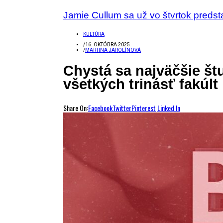
Jamie Cullum sa už vo štvrtok predstav
KULTÚRA
/
16. OKTÓBRA 2025
/
MARTINA JAROLÍNOVÁ
Chystá sa najväčšie št
všetkých trinásť fakúlt
Share On:
Facebook
Twitter
Pinterest
Linked In