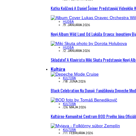
Katka Koščová A Daniel Špiner Predstavujú Videoklip 
HUDBA
/
9. JANUÁRA 2026
Nový Album Wild Land Od Lukáša Oravca: Inovatívny B
HUDBA
/
2. JANUÁRA 2026
Skladateľ A Klavirista Miki Skuta Predstavuje Nový
Kultúra
KULTÚRA
/
18. JÚNA 2026
Black Celebration Na Dunaji: Fanúšikovia Depeche Mo
KULTÚRA
/
26. MÁJA 2026
Kultúrno-Komunitné Centrum BOD Prvého Júna Oficiál
KULTÚRA
/
11. FEBRUÁRA 2026