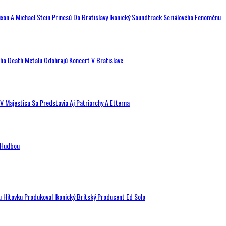
ixon A Michael Stein Prinesú Do Bratislavy Ikonický Soundtrack Seriálového Fenoménu
ého Death Metalu Odohrajú Koncert V Bratislave
V Majesticu Sa Predstavia Aj Patriarchy A Etterna
n Hudbou
u Hitovku Produkoval Ikonický Britský Producent Ed Solo