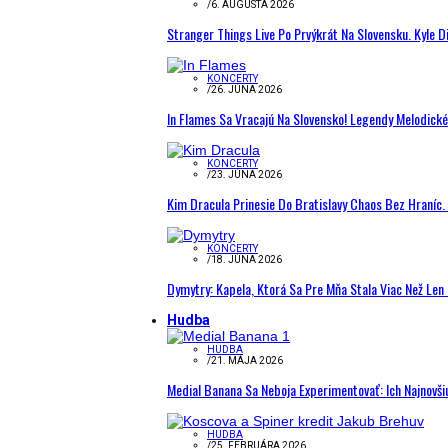
/
6. AUGUSTA 2026
Stranger Things Live Po Prvýkrát Na Slovensku. Kyle D
KONCERTY
/
26. JÚNA 2026
In Flames Sa Vracajú Na Slovensko! Legendy Melodick
KONCERTY
/
23. JÚNA 2026
Kim Dracula Prinesie Do Bratislavy Chaos Bez Hraníc. 
KONCERTY
/
18. JÚNA 2026
Dymytry: Kapela, Ktorá Sa Pre Mňa Stala Viac Než Le
Hudba
HUDBA
/
21. MÁJA 2026
Medial Banana Sa Neboja Experimentovať: Ich Najnovši
HUDBA
/
25. FEBRUÁRA 2026