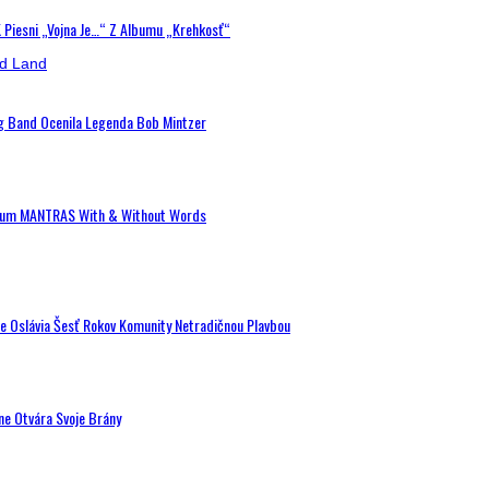
K Piesni „Vojna Je…“ Z Albumu „Krehkosť“
ig Band Ocenila Legenda Bob Mintzer
 Album MANTRAS With & Without Words
de Oslávia Šesť Rokov Komunity Netradičnou Plavbou
ne Otvára Svoje Brány