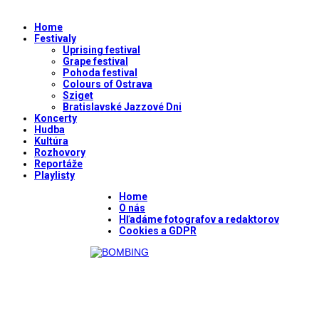
Home
Festivaly
Uprising festival
Grape festival
Pohoda festival
Colours of Ostrava
Sziget
Bratislavské Jazzové Dni
Koncerty
Hudba
Kultúra
Rozhovory
Reportáže
Playlisty
Home
O nás
Hľadáme fotografov a redaktorov
Cookies a GDPR