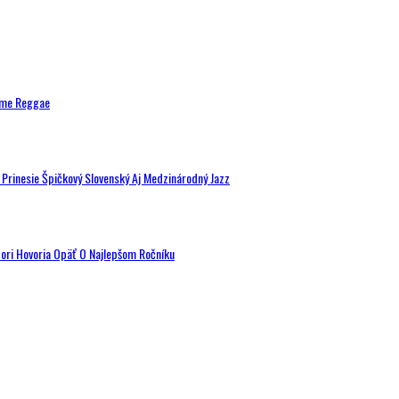
ytme Reggae
a Prinesie Špičkový Slovenský Aj Medzinárodný Jazz
tori Hovoria Opäť O Najlepšom Ročníku