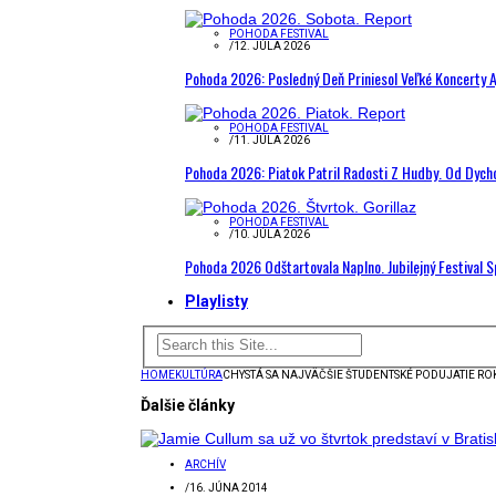
POHODA FESTIVAL
/
12. JÚLA 2026
Pohoda 2026: Posledný Deň Priniesol Veľké Koncerty A
POHODA FESTIVAL
/
11. JÚLA 2026
Pohoda 2026: Piatok Patril Radosti Z Hudby. Od Dyc
POHODA FESTIVAL
/
10. JÚLA 2026
Pohoda 2026 Odštartovala Naplno. Jubilejný Festival 
Playlisty
HOME
KULTÚRA
CHYSTÁ SA NAJVÄČŠIE ŠTUDENTSKÉ PODUJATIE RO
Ďalšie články
ARCHÍV
/
16. JÚNA 2014