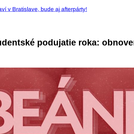
í v Bratislave, bude aj afterpárty!
udentské podujatie roka: obnove