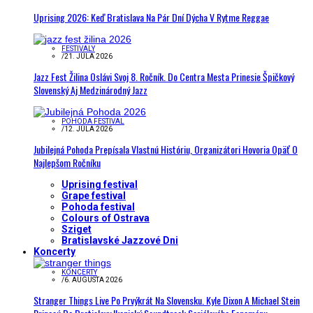
Uprising 2026: Keď Bratislava Na Pár Dní Dýcha V Rytme Reggae
FESTIVALY
/
21. JÚLA 2026
Jazz Fest Žilina Oslávi Svoj 8. Ročník. Do Centra Mesta Prinesie Špičkový
Slovenský Aj Medzinárodný Jazz
POHODA FESTIVAL
/
12. JÚLA 2026
Jubilejná Pohoda Prepísala Vlastnú Históriu, Organizátori Hovoria Opäť O
Najlepšom Ročníku
Uprising festival
Grape festival
Pohoda festival
Colours of Ostrava
Sziget
Bratislavské Jazzové Dni
Koncerty
KONCERTY
/
6. AUGUSTA 2026
Stranger Things Live Po Prvýkrát Na Slovensku. Kyle Dixon A Michael Stein