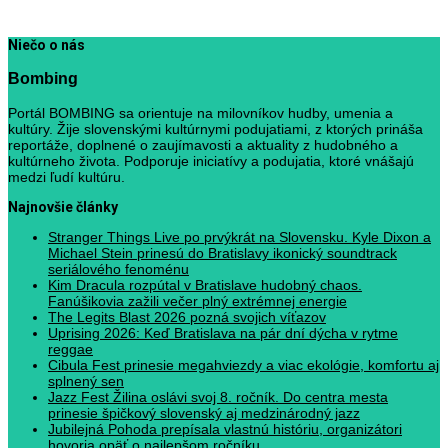
Niečo o nás
Bombing
Portál BOMBING sa orientuje na milovníkov hudby, umenia a
kultúry. Žije slovenskými kultúrnymi podujatiami, z ktorých prináša
reportáže, doplnené o zaujímavosti a aktuality z hudobného a
kultúrneho života. Podporuje iniciatívy a podujatia, ktoré vnášajú
medzi ľudí kultúru.
Najnovšie články
Stranger Things Live po prvýkrát na Slovensku. Kyle Dixon a
Michael Stein prinesú do Bratislavy ikonický soundtrack
seriálového fenoménu
Kim Dracula rozpútal v Bratislave hudobný chaos.
Fanúšikovia zažili večer plný extrémnej energie
The Legits Blast 2026 pozná svojich víťazov
Uprising 2026: Keď Bratislava na pár dní dýcha v rytme
reggae
Cibula Fest prinesie megahviezdy a viac ekológie, komfortu aj
splnený sen
Jazz Fest Žilina oslávi svoj 8. ročník. Do centra mesta
prinesie špičkový slovenský aj medzinárodný jazz
Jubilejná Pohoda prepísala vlastnú históriu, organizátori
hovoria opäť o najlepšom ročníku