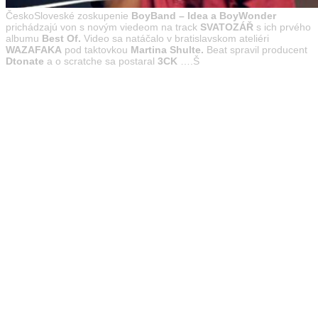
ČeskoSloveské zoskupenie
BoyBand – Idea a BoyWonder
prichádzajú von s novým viedeom na track
SVATOZÁŘ
s ich prvého
albumu
Best Of.
Video sa natáčalo v bratislavskom ateliéri
WAZAFAKA
pod taktovkou
Martina Shulte.
Beat spravil producent
Dtonate
a o scratche sa postaral
3CK
….Š