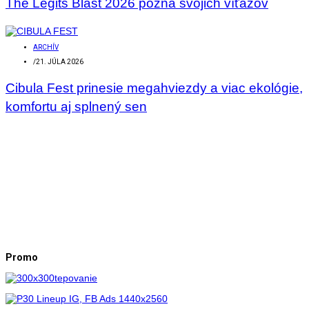
The Legits Blast 2026 pozná svojich víťazov
ARCHÍV
/
21. JÚLA 2026
Cibula Fest prinesie megahviezdy a viac ekológie,
komfortu aj splnený sen
Promo