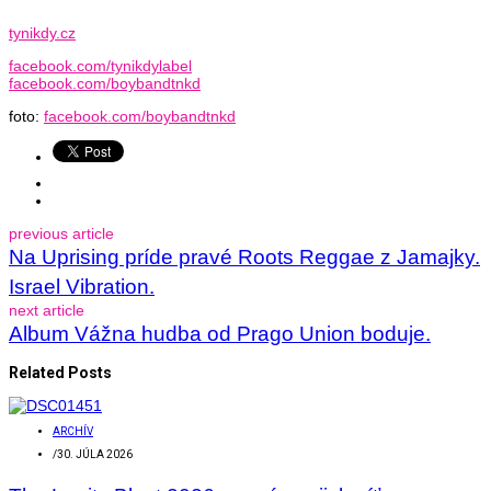
tynikdy.cz
facebook.com/tynikdylabel
facebook.com/boybandtnkd
foto:
facebook.com/boybandtnkd
previous article
Na Uprising príde pravé Roots Reggae z Jamajky.
Israel Vibration.
next article
Album Vážna hudba od Prago Union boduje.
Related Posts
ARCHÍV
/
30. JÚLA 2026