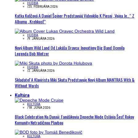
HUDBA
/
25. FEBRUÁRA 2026
Katka Koščová A Daniel Špiner Predstavujú Videoklip K Piesni „Vojna Je…“ Z
Albumu „Krehkosť“
HUDBA
/
9. JANUÁRA 2026
Nový Album Wild Land Od Lukáša Oravca: Inovatívny Big Band Ocenila
Legenda Bob Mintzer
HUDBA
/
2. JANUÁRA 2026
Skladateľ A Klavirista Miki Skuta Predstavuje Nový Album MANTRAS With &
Without Words
Kultúra
KULTÚRA
/
18. JÚNA 2026
Black Celebration Na Dunaji: Fanúšikovia Depeche Mode Oslávia Šesť Rokov
Komunity Netradičnou Plavbou
KULTÚRA