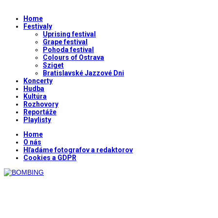
Home
Festivaly
Uprising festival
Grape festival
Pohoda festival
Colours of Ostrava
Sziget
Bratislavské Jazzové Dni
Koncerty
Hudba
Kultúra
Rozhovory
Reportáže
Playlisty
Home
O nás
Hľadáme fotografov a redaktorov
Cookies a GDPR