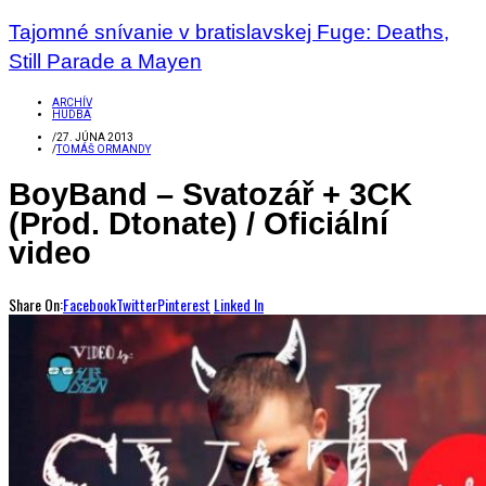
Tajomné snívanie v bratislavskej Fuge: Deaths,
Still Parade a Mayen
ARCHÍV
HUDBA
/
27. JÚNA 2013
/
TOMÁŠ ORMANDY
BoyBand – Svatozář + 3CK
(Prod. Dtonate) / Oficiální
video
Share On:
Facebook
Twitter
Pinterest
Linked In