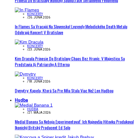
Prinesú Do Bratislavy Ikonický Soundtrack Seriálového Fenoménu
KONCERTY
/
26. JÚNA 2026
In Flames Sa Vracajú Na Slovensko! Legendy Melodického Death Metalu
Odohrajú Koncert V Bratislave
KONCERTY
/
23. JÚNA 2026
Kim Dracula Prinesie Do Bratislavy Chaos Bez Hraníc. V Majesticu Sa
Predstavia Aj Patriarchy A Etterna
KONCERTY
/
18. JÚNA 2026
Dymytry: Kapela, Ktorá Sa Pre Mňa Stala Viac Než Len Hudbou
Hudba
HUDBA
/
21. MÁJA 2026
Medial Banana Sa Neboja Experimentovať: Ich Najnovšiu Hitovku Produkoval
Ikonický Britský Producent Ed Solo