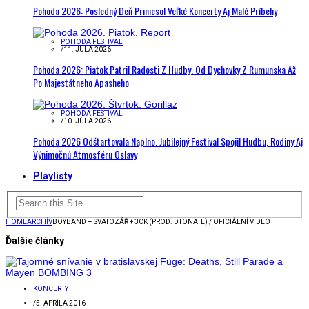
Pohoda 2026: Posledný Deň Priniesol Veľké Koncerty Aj Malé Príbehy
POHODA FESTIVAL
/
11. JÚLA 2026
Pohoda 2026: Piatok Patril Radosti Z Hudby. Od Dychovky Z Rumunska Až
Po Majestátneho Apasheho
POHODA FESTIVAL
/
10. JÚLA 2026
Pohoda 2026 Odštartovala Naplno. Jubilejný Festival Spojil Hudbu, Rodiny Aj
Výnimočnú Atmosféru Oslavy
Playlisty
HOME
ARCHÍV
BOYBAND – SVATOZÁŘ + 3CK (PROD. DTONATE) / OFICIÁLNÍ VIDEO
Ďalšie články
KONCERTY
/
5. APRÍLA 2016