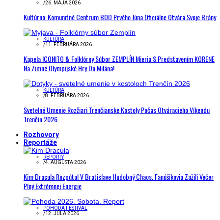
/
26. MÁJA 2026
Kultúrno-Komunitné Centrum BOD Prvého Júna Oficiálne Otvára Svoje Brány
KULTÚRA
/
11. FEBRUÁRA 2026
Kapela ICONITO & Folklórny Súbor ZEMPLÍN Mieria S Predstavením KORENE
Na Zimné Olympijské Hry Do Milána!
KULTÚRA
/
8. FEBRUÁRA 2026
Svetelné Umenie Rozžiari Trenčianske Kostoly Počas Otváracieho Víkendu
Trenčín 2026
Rozhovory
Reportáže
REPORTY
/
4. AUGUSTA 2026
Kim Dracula Rozpútal V Bratislave Hudobný Chaos. Fanúšikovia Zažili Večer
Plný Extrémnej Energie
POHODA FESTIVAL
/
12. JÚLA 2026