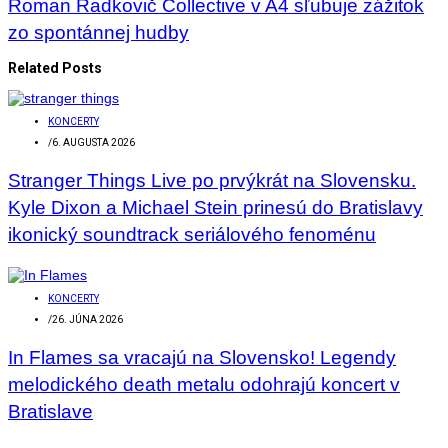
Roman Radkovič Collective v A4 sľubuje zážitok
zo spontánnej hudby
Related Posts
KONCERTY
/
6. AUGUSTA 2026
Stranger Things Live po prvýkrát na Slovensku.
Kyle Dixon a Michael Stein prinesú do Bratislavy
ikonický soundtrack seriálového fenoménu
KONCERTY
/
26. JÚNA 2026
In Flames sa vracajú na Slovensko! Legendy
melodického death metalu odohrajú koncert v
Bratislave