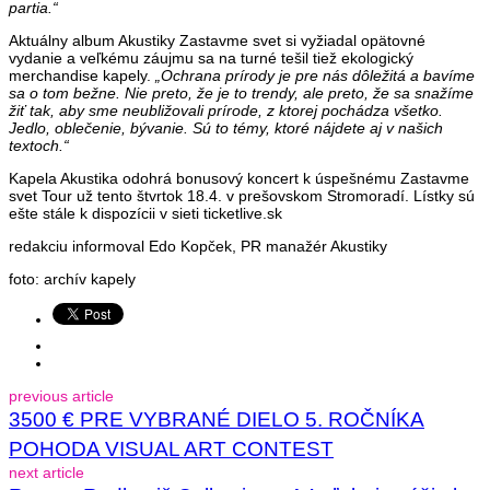
partia.“
Aktuálny album Akustiky Zastavme svet si vyžiadal opätovné
vydanie a veľkému záujmu sa na turné tešil tiež ekologický
merchandise kapely.
„Ochrana prírody je pre nás dôležitá a bavíme
sa o tom bežne. Nie preto, že je to trendy, ale preto, že sa snažíme
žiť tak, aby sme neubližovali prírode, z ktorej pochádza všetko.
Jedlo, oblečenie, bývanie. Sú to témy, ktoré nájdete aj v našich
textoch.“
Kapela Akustika odohrá bonusový koncert k úspešnému Zastavme
svet Tour už tento štvrtok 18.4. v prešovskom Stromoradí. Lístky sú
ešte stále k dispozícii v sieti ticketlive.sk
redakciu informoval Edo Kopček, PR manažér Akustiky
foto: archív kapely
previous article
3500 € PRE VYBRANÉ DIELO 5. ROČNÍKA
POHODA VISUAL ART CONTEST
next article