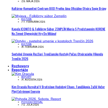
/
26. MÁJA 2026
Kultúrno-Komunitné Centrum BOD Prvého Júna Oficiálne Otvára Svoje Brány
KULTÚRA
/
11. FEBRUÁRA 2026
Kapela ICONITO & Folklórny Súbor ZEMPLÍN Mieria S Predstavením KORENE
Na Zimné Olympijské Hry Do Milána!
KULTÚRA
/
8. FEBRUÁRA 2026
Svetelné Umenie Rozžiari Trenčianske Kostoly Počas Otváracieho Víkendu
Trenčín 2026
Rozhovory
Reportáže
REPORTY
/
4. AUGUSTA 2026
Kim Dracula Rozpútal V Bratislave Hudobný Chaos. Fanúšikovia Zažili Večer
Plný Extrémnej Energie
POHODA FESTIVAL
/
12. JÚLA 2026