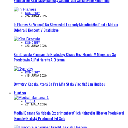
Prinesú Do Bratislavy Ikonický Soundtrack Seriálového Fenoménu
KONCERTY
/
26. JÚNA 2026
In Flames Sa Vracajú Na Slovensko! Legendy Melodického Death Metalu
Odohrajú Koncert V Bratislave
KONCERTY
/
23. JÚNA 2026
Kim Dracula Prinesie Do Bratislavy Chaos Bez Hraníc. V Majesticu Sa
Predstavia Aj Patriarchy A Etterna
KONCERTY
/
18. JÚNA 2026
Dymytry: Kapela, Ktorá Sa Pre Mňa Stala Viac Než Len Hudbou
Hudba
HUDBA
/
21. MÁJA 2026
Medial Banana Sa Neboja Experimentovať: Ich Najnovšiu Hitovku Produkoval
Ikonický Britský Producent Ed Solo