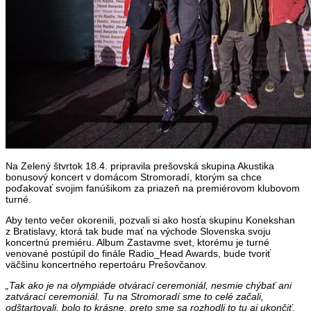
Na Zelený štvrtok 18.4. pripravila prešovská skupina Akustika
bonusový koncert v domácom Stromoradí, ktorým sa chce
poďakovať svojim fanúšikom za priazeň na premiérovom klubovom
turné.
Aby tento večer okorenili, pozvali si ako hosťa skupinu Konekshan
z Bratislavy, ktorá tak bude mať na východe Slovenska svoju
koncertnú premiéru. Album Zastavme svet, ktorému je turné
venované postúpil do finále Radio_Head Awards, bude tvoriť
väčšinu koncertného repertoáru Prešovčanov.
„Tak ako je na olympiáde otvárací ceremoniál, nesmie chýbať ani
zatvárací ceremoniál. Tu na Stromoradí sme to celé začali,
odštartovali, bolo to krásne, preto sme sa rozhodli to tu aj ukončiť.