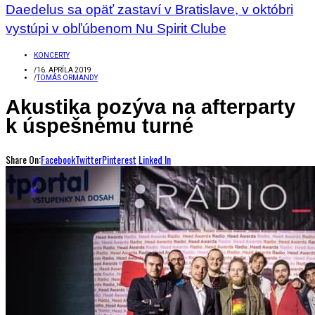
Daedelus sa opäť zastaví v Bratislave, v októbri
vystúpi v obľúbenom Nu Spirit Clube
KONCERTY
/
16. APRÍLA 2019
/
TOMÁŠ ORMANDY
Akustika pozýva na afterparty
k úspešnému turné
Share On:
Facebook
Twitter
Pinterest
Linked In