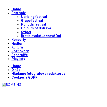
Home
Festivaly
Uprising festival
Grape festival
Pohoda festival
Colours of Ostrava
Sziget
Bratislavské Jazzové Dni
Koncerty
Hudba
Kultúra
Rozhovory
Reportáže
Playlisty
Home
O nás
Hľadáme fotografov a redaktorov
Cookies a GDPR