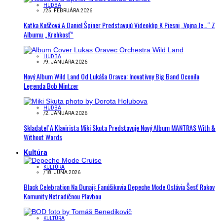
HUDBA
/
25. FEBRUÁRA 2026
Katka Koščová A Daniel Špiner Predstavujú Videoklip K Piesni „Vojna Je…“ Z
Albumu „Krehkosť“
HUDBA
/
9. JANUÁRA 2026
Nový Album Wild Land Od Lukáša Oravca: Inovatívny Big Band Ocenila
Legenda Bob Mintzer
HUDBA
/
2. JANUÁRA 2026
Skladateľ A Klavirista Miki Skuta Predstavuje Nový Album MANTRAS With &
Without Words
Kultúra
KULTÚRA
/
18. JÚNA 2026
Black Celebration Na Dunaji: Fanúšikovia Depeche Mode Oslávia Šesť Rokov
Komunity Netradičnou Plavbou
KULTÚRA