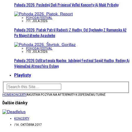
Pohoda 2026: Posledný Deň Priniesol Veľké Koncerty Aj Malé Príbehy
POHODA FESTIVAL
/
11. JÚLA 2026
Pohoda 2026: Piatok Patril Radosti Z Hudby. Od Dychovky Z Rumunska Až
Po Majestátneho Apasheho
POHODA FESTIVAL
/
10. JÚLA 2026
Pohoda 2026 Odštartovala Naplno. Jubilejný Festival Spojil Hudbu, Rodiny Aj
Výnimočnú Atmosféru Oslavy
Playlisty
HOME
KONCERTY
AKUSTIKA POZÝVA NA AFTERPARTY K ÚSPEŠNÉMU TURNÉ
Ďalšie články
KONCERTY
/
14. OKTÓBRA 2017