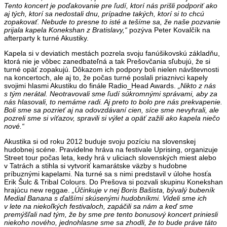
Tento koncert je poďakovanie pre ľudí, ktorí nás prišli podporiť ako
aj tých, ktorí sa nedostali dnu, prípadne takých, ktorí si to chcú
zopakovať. Nebude to presne to isté a tešíme sa, že naše pozvanie
prijala kapela Konekshan z Bratislavy,“
pozýva Peter Kovalčík na
afterparty k turné Akustiky.
Kapela si v deviatich mestách pozrela svoju fanúšikovskú základňu,
ktorá nie je vôbec zanedbateľná a tak Prešovčania sľubujú, že si
turné opäť zopakujú. Dôkazom ich podpory boli nielen návštevnosti
na koncertoch, ale aj to, že počas turné poslali priaznivci kapely
svojimi hlasmi Akustiku do finále Radio_Head Awards.
„Nikto z nás
s tým nerátal. Neotravovali sme ľudí súkromnými správami, aby za
nás hlasovali, to nemáme radi. Aj preto to bolo pre nás prekvapenie.
Boli sme sa pozrieť aj na odovzdávaní cien, síce sme nevyhrali, ale
pozreli sme si víťazov, spravili si výlet a opäť zažili ako kapela niečo
nové.“
Akustika si od roku 2012 buduje svoju pozíciu na slovenskej
hudobnej scéne. Pravidelne hráva na festivale Uprising, organizuje
Street tour počas leta, kedy hrá v uliciach slovenských miest alebo
v Tatrách a stihla si vytvoriť kamarátske väzby s hudobne
príbuznými kapelami. Na turné sa s nimi predstavil v úlohe hosťa
Erik Šulc & Tribal Colours. Do Prešova si pozvali skupinu Konekshan
hrajúcu new reggae.
„Účinkuje v nej Boris Bašista, bývalý bubeník
Medial Banana s ďalšími skúsenými hudobníkmi. Videli sme ich
v lete na niekoľkých festivaloch, zapáčili sa nám a keď sme
premýšľali nad tým, že by sme pre tento bonusový koncert priniesli
niekoho nového, jednohlasne sme sa zhodli, že to bude práve táto