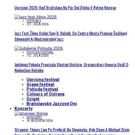
Uprising 2026: Keď Bratislava Na Pár Dní Dýcha V Rytme Reggae
FESTIVALY
/
21. JÚLA 2026
Jazz Fest Žilina Oslávi Svoj 8. Ročník. Do Centra Mesta Prinesie Špičkový
Slovenský Aj Medzinárodný Jazz
POHODA FESTIVAL
/
12. JÚLA 2026
Jubilejná Pohoda Prepísala Vlastnú Históriu, Organizátori Hovoria Opäť O
Najlepšom Ročníku
Uprising festival
Grape festival
Pohoda festival
Colours of Ostrava
Sziget
Bratislavské Jazzové Dni
Koncerty
KONCERTY
/
6. AUGUSTA 2026
Stranger Things Live Po Prvýkrát Na Slovensku. Kyle Dixon A Michael Stein