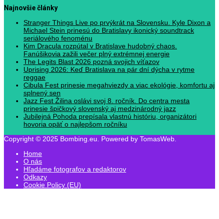
Najnovšie články
Stranger Things Live po prvýkrát na Slovensku. Kyle Dixon a
Michael Stein prinesú do Bratislavy ikonický soundtrack
seriálového fenoménu
Kim Dracula rozpútal v Bratislave hudobný chaos.
Fanúšikovia zažili večer plný extrémnej energie
The Legits Blast 2026 pozná svojich víťazov
Uprising 2026: Keď Bratislava na pár dní dýcha v rytme
reggae
Cibula Fest prinesie megahviezdy a viac ekológie, komfortu aj
splnený sen
Jazz Fest Žilina oslávi svoj 8. ročník. Do centra mesta
prinesie špičkový slovenský aj medzinárodný jazz
Jubilejná Pohoda prepísala vlastnú históriu, organizátori
hovoria opäť o najlepšom ročníku
Copyright © 2025 Bombing.eu. Powered by TomasWeb.
Home
O nás
Hľadáme fotografov a redaktorov
Odkazy
Cookie Policy (EU)