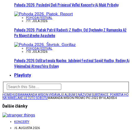
Pohoda 2026: Posledný Deň Priniesol Veľké Koncerty Aj Malé Príbehy
POHODA FESTIVAL
/
11. JÚLA 2026
Pohoda 2026: Piatok Patril Radosti Z Hudby. Od Dychovky Z Rumunska Až
Po Majestátneho Apasheho
POHODA FESTIVAL
/
10. JÚLA 2026
Pohoda 2026 Odštartovala Naplno. Jubilejný Festival Spojil Hudbu, Rodiny Aj
Výnimočnú Atmosféru Oslavy
Playlisty
HOME
HUDBA
WAKANDA WISION VYDÁVAJÚ ALBUM S NÁZVOM SUBSTANCE. POKRSTIA HO
NA WAKELAKE UŽ TÚTO SOBOTU
WAKANDA WISION PROMO PIC 2022 BY VLADISS 4
Ďalšie články
KONCERTY
/
6. AUGUSTA 2026