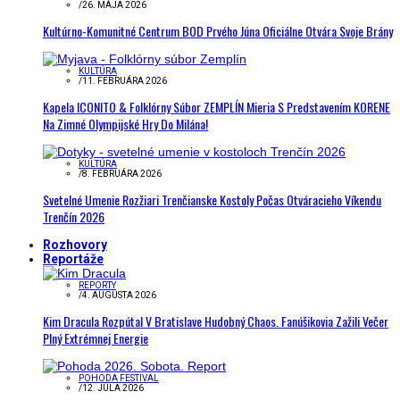
/
26. MÁJA 2026
Kultúrno-Komunitné Centrum BOD Prvého Júna Oficiálne Otvára Svoje Brány
KULTÚRA
/
11. FEBRUÁRA 2026
Kapela ICONITO & Folklórny Súbor ZEMPLÍN Mieria S Predstavením KORENE
Na Zimné Olympijské Hry Do Milána!
KULTÚRA
/
8. FEBRUÁRA 2026
Svetelné Umenie Rozžiari Trenčianske Kostoly Počas Otváracieho Víkendu
Trenčín 2026
Rozhovory
Reportáže
REPORTY
/
4. AUGUSTA 2026
Kim Dracula Rozpútal V Bratislave Hudobný Chaos. Fanúšikovia Zažili Večer
Plný Extrémnej Energie
POHODA FESTIVAL
/
12. JÚLA 2026