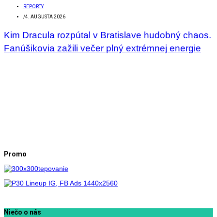
REPORTY
/
4. AUGUSTA 2026
Kim Dracula rozpútal v Bratislave hudobný chaos.
Fanúšikovia zažili večer plný extrémnej energie
Promo
Niečo o nás