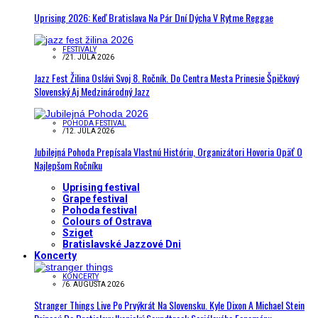
Uprising 2026: Keď Bratislava Na Pár Dní Dýcha V Rytme Reggae
FESTIVALY
/
21. JÚLA 2026
Jazz Fest Žilina Oslávi Svoj 8. Ročník. Do Centra Mesta Prinesie Špičkový
Slovenský Aj Medzinárodný Jazz
POHODA FESTIVAL
/
12. JÚLA 2026
Jubilejná Pohoda Prepísala Vlastnú Históriu, Organizátori Hovoria Opäť O
Najlepšom Ročníku
Uprising festival
Grape festival
Pohoda festival
Colours of Ostrava
Sziget
Bratislavské Jazzové Dni
Koncerty
KONCERTY
/
6. AUGUSTA 2026
Stranger Things Live Po Prvýkrát Na Slovensku. Kyle Dixon A Michael Stein