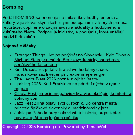
Bombing
Portál BOMBING sa orientuje na milovníkov hudby, umenia a
kultúry. Žije slovenskými kultúrnymi podujatiami, z ktorých prináša
reportáže, doplnené o zaujímavosti a aktuality z hudobného a
kultúrneho života. Podporuje iniciatívy a podujatia, ktoré vnášajú
medzi ľudí kultúru.
Najnovšie články
Stranger Things Live po prvýkrát na Slovensku. Kyle Dixon a
Michael Stein prinesú do Bratislavy ikonický soundtrack
seriálového fenoménu
Kim Dracula rozpútal v Bratislave hudobný chaos.
Fanúšikovia zažili večer plný extrémnej energie
The Legits Blast 2026 pozná svojich víťazov
Uprising 2026: Keď Bratislava na pár dní dýcha v rytme
reggae
Cibula Fest prinesie megahviezdy a viac ekológie, komfortu aj
splnený sen
Jazz Fest Žilina oslávi svoj 8. ročník. Do centra mesta
prinesie špičkový slovenský aj medzinárodný jazz
Jubilejná Pohoda prepísala vlastnú históriu, organizátori
hovoria opäť o najlepšom ročníku
Copyright © 2025 Bombing.eu. Powered by TomasWeb.