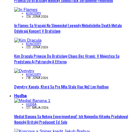
Prinesú Do Bratislavy Ikonický Soundtrack Seriálového Fenoménu
KONCERTY
/
26. JÚNA 2026
In Flames Sa Vracajú Na Slovensko! Legendy Melodického Death Metalu
Odohrajú Koncert V Bratislave
KONCERTY
/
23. JÚNA 2026
Kim Dracula Prinesie Do Bratislavy Chaos Bez Hraníc. V Majesticu Sa
Predstavia Aj Patriarchy A Etterna
KONCERTY
/
18. JÚNA 2026
Dymytry: Kapela, Ktorá Sa Pre Mňa Stala Viac Než Len Hudbou
Hudba
HUDBA
/
21. MÁJA 2026
Medial Banana Sa Neboja Experimentovať: Ich Najnovšiu Hitovku Produkoval
Ikonický Britský Producent Ed Solo