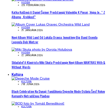
HUDBA
/
25. FEBRUÁRA 2026
Katka Koščová A Daniel Špiner Predstavujú Videoklip K Piesni „Vojna Je…“ Z
Albumu „Krehkosť“
HUDBA
/
9. JANUÁRA 2026
Nový Album Wild Land Od Lukáša Oravca: Inovatívny Big Band Ocenila
Legenda Bob Mintzer
HUDBA
/
2. JANUÁRA 2026
Skladateľ A Klavirista Miki Skuta Predstavuje Nový Album MANTRAS With &
Without Words
Kultúra
KULTÚRA
/
18. JÚNA 2026
Black Celebration Na Dunaji: Fanúšikovia Depeche Mode Oslávia Šesť Rokov
Komunity Netradičnou Plavbou
KULTÚRA