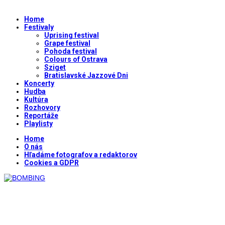
Home
Festivaly
Uprising festival
Grape festival
Pohoda festival
Colours of Ostrava
Sziget
Bratislavské Jazzové Dni
Koncerty
Hudba
Kultúra
Rozhovory
Reportáže
Playlisty
Home
O nás
Hľadáme fotografov a redaktorov
Cookies a GDPR