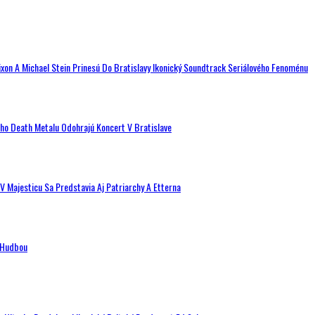
ixon A Michael Stein Prinesú Do Bratislavy Ikonický Soundtrack Seriálového Fenoménu
ého Death Metalu Odohrajú Koncert V Bratislave
V Majesticu Sa Predstavia Aj Patriarchy A Etterna
n Hudbou