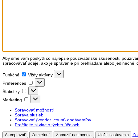
Aby sme vám poskytli čo najlepšie používateľské skúsenosti, používa
spracovávať údaje, ako je správanie pri prehliadaní alebo jedinečné i
Funkčné
Funkčné
Vždy aktívny
Preferences
Preferences
Štatistiky
Štatistiky
Marketing
Marketing
Spravovať možnosti
Správa služieb
Spravovať {vendor_count} dodávateľov
Prečítajte si viac o týchto účeloch
Zo
Akceptovať
Zamietnuť
Zobraziť nastavenia
Uložiť nastavenia