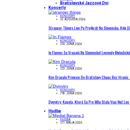
Bratislavské Jazzové Dni
Koncerty
KONCERTY
/
6. AUGUSTA 2026
Stranger Things Live Po Prvýkrát Na Slovensku. Kyle D
KONCERTY
/
26. JÚNA 2026
In Flames Sa Vracajú Na Slovensko! Legendy Melodick
KONCERTY
/
23. JÚNA 2026
Kim Dracula Prinesie Do Bratislavy Chaos Bez Hraníc. 
KONCERTY
/
18. JÚNA 2026
Dymytry: Kapela, Ktorá Sa Pre Mňa Stala Viac Než Le
Hudba
HUDBA
/
21. MÁJA 2026