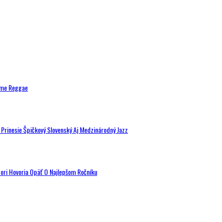
ytme Reggae
a Prinesie Špičkový Slovenský Aj Medzinárodný Jazz
tori Hovoria Opäť O Najlepšom Ročníku