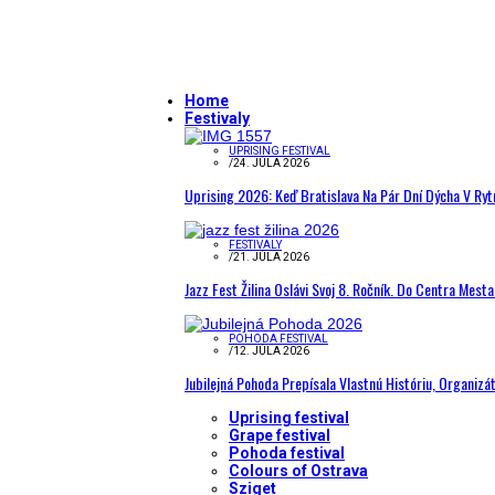
Home
Festivaly
UPRISING FESTIVAL
/
24. JÚLA 2026
Uprising 2026: Keď Bratislava Na Pár Dní Dýcha V R
FESTIVALY
/
21. JÚLA 2026
Jazz Fest Žilina Oslávi Svoj 8. Ročník. Do Centra Mest
POHODA FESTIVAL
/
12. JÚLA 2026
Jubilejná Pohoda Prepísala Vlastnú Históriu, Organizá
Uprising festival
Grape festival
Pohoda festival
Colours of Ostrava
Sziget