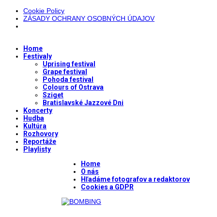
Cookie Policy
ZÁSADY OCHRANY OSOBNÝCH ÚDAJOV
Home
Festivaly
Uprising festival
Grape festival
Pohoda festival
Colours of Ostrava
Sziget
Bratislavské Jazzové Dni
Koncerty
Hudba
Kultúra
Rozhovory
Reportáže
Playlisty
Home
O nás
Hľadáme fotografov a redaktorov
Cookies a GDPR