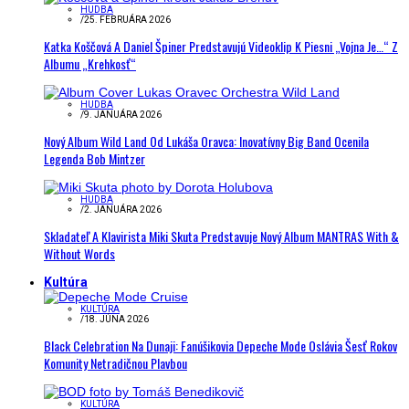
HUDBA
/
25. FEBRUÁRA 2026
Katka Koščová A Daniel Špiner Predstavujú Videoklip K Piesni „Vojna Je…“ Z
Albumu „Krehkosť“
HUDBA
/
9. JANUÁRA 2026
Nový Album Wild Land Od Lukáša Oravca: Inovatívny Big Band Ocenila
Legenda Bob Mintzer
HUDBA
/
2. JANUÁRA 2026
Skladateľ A Klavirista Miki Skuta Predstavuje Nový Album MANTRAS With &
Without Words
Kultúra
KULTÚRA
/
18. JÚNA 2026
Black Celebration Na Dunaji: Fanúšikovia Depeche Mode Oslávia Šesť Rokov
Komunity Netradičnou Plavbou
KULTÚRA