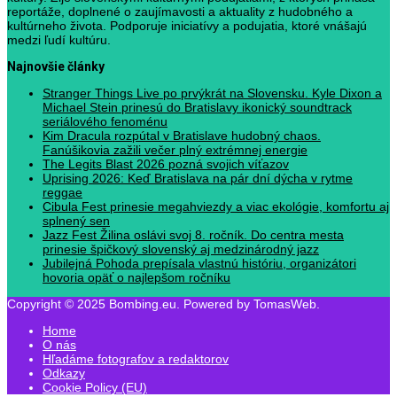
reportáže, doplnené o zaujímavosti a aktuality z hudobného a
kultúrneho života. Podporuje iniciatívy a podujatia, ktoré vnášajú
medzi ľudí kultúru.
Najnovšie články
Stranger Things Live po prvýkrát na Slovensku. Kyle Dixon a
Michael Stein prinesú do Bratislavy ikonický soundtrack
seriálového fenoménu
Kim Dracula rozpútal v Bratislave hudobný chaos.
Fanúšikovia zažili večer plný extrémnej energie
The Legits Blast 2026 pozná svojich víťazov
Uprising 2026: Keď Bratislava na pár dní dýcha v rytme
reggae
Cibula Fest prinesie megahviezdy a viac ekológie, komfortu aj
splnený sen
Jazz Fest Žilina oslávi svoj 8. ročník. Do centra mesta
prinesie špičkový slovenský aj medzinárodný jazz
Jubilejná Pohoda prepísala vlastnú históriu, organizátori
hovoria opäť o najlepšom ročníku
Copyright © 2025 Bombing.eu. Powered by TomasWeb.
Home
O nás
Hľadáme fotografov a redaktorov
Odkazy
Cookie Policy (EU)