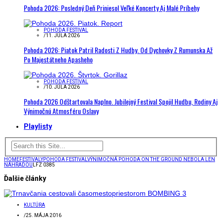
Pohoda 2026: Posledný Deň Priniesol Veľké Koncerty Aj Malé Príbehy
POHODA FESTIVAL
/
11. JÚLA 2026
Pohoda 2026: Piatok Patril Radosti Z Hudby. Od Dychovky Z Rumunska Až
Po Majestátneho Apasheho
POHODA FESTIVAL
/
10. JÚLA 2026
Pohoda 2026 Odštartovala Naplno. Jubilejný Festival Spojil Hudbu, Rodiny Aj
Výnimočnú Atmosféru Oslavy
Playlisty
HOME
FESTIVALY
POHODA FESTIVAL
VÝNIMOČNÁ POHODA ON THE GROUND NEBOLA LEN
NÁHRADOU
LFZ 0385
Ďalšie články
KULTÚRA
/
25. MÁJA 2016