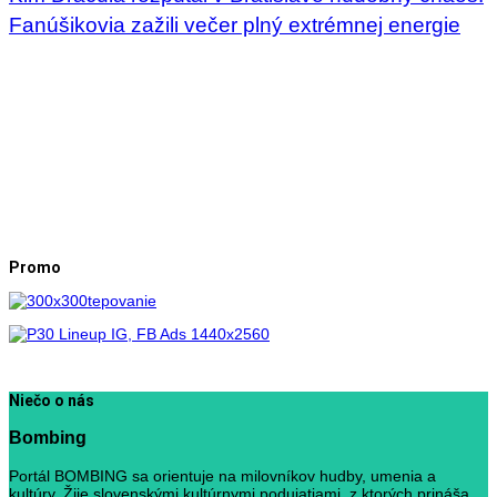
Fanúšikovia zažili večer plný extrémnej energie
Promo
Niečo o nás
Bombing
Portál BOMBING sa orientuje na milovníkov hudby, umenia a
kultúry. Žije slovenskými kultúrnymi podujatiami, z ktorých prináša