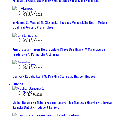
Prinesú Do Bratislavy Ikonický Soundtrack Seriálového Fenoménu
KONCERTY
/
26. JÚNA 2026
In Flames Sa Vracajú Na Slovensko! Legendy Melodického Death Metalu
Odohrajú Koncert V Bratislave
KONCERTY
/
23. JÚNA 2026
Kim Dracula Prinesie Do Bratislavy Chaos Bez Hraníc. V Majesticu Sa
Predstavia Aj Patriarchy A Etterna
KONCERTY
/
18. JÚNA 2026
Dymytry: Kapela, Ktorá Sa Pre Mňa Stala Viac Než Len Hudbou
Hudba
HUDBA
/
21. MÁJA 2026
Medial Banana Sa Neboja Experimentovať: Ich Najnovšiu Hitovku Produkoval
Ikonický Britský Producent Ed Solo