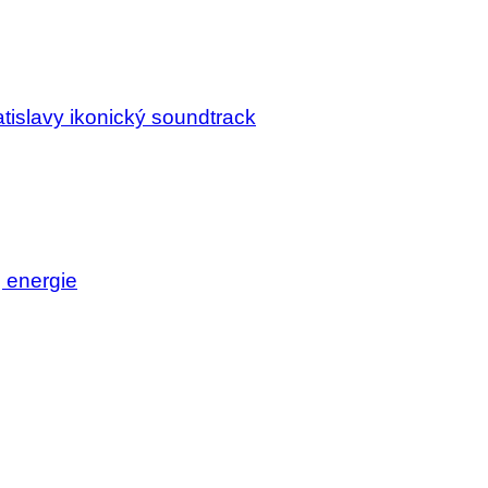
tislavy ikonický soundtrack
j energie