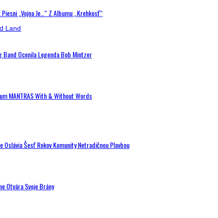
K Piesni „Vojna Je…“ Z Albumu „Krehkosť“
ig Band Ocenila Legenda Bob Mintzer
 Album MANTRAS With & Without Words
de Oslávia Šesť Rokov Komunity Netradičnou Plavbou
ne Otvára Svoje Brány