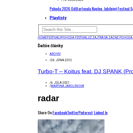
Pohoda 2026 Odštartovala Naplno. Jubilejný Festival 
Playlisty
HOME
FESTIVALY
POHODA FESTIVAL
UŽ ZAJTRA SA ZAČNE POHODA 
Ďalšie články
ARCHÍV
/
26. JÚNA 2012
Turbo-T – Koitus feat. DJ SPANK (
/
6. JÚLA 2021
/
MARTINA JAROLÍNOVÁ
radar
Share On:
Facebook
Twitter
Pinterest
Linked In