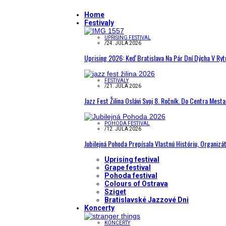
Home
Festivaly
UPRISING FESTIVAL
/
24. JÚLA 2026
Uprising 2026: Keď Bratislava Na Pár Dní Dýcha V R
FESTIVALY
/
21. JÚLA 2026
Jazz Fest Žilina Oslávi Svoj 8. Ročník. Do Centra Mest
POHODA FESTIVAL
/
12. JÚLA 2026
Jubilejná Pohoda Prepísala Vlastnú Históriu, Organizá
Uprising festival
Grape festival
Pohoda festival
Colours of Ostrava
Sziget
Bratislavské Jazzové Dni
Koncerty
KONCERTY