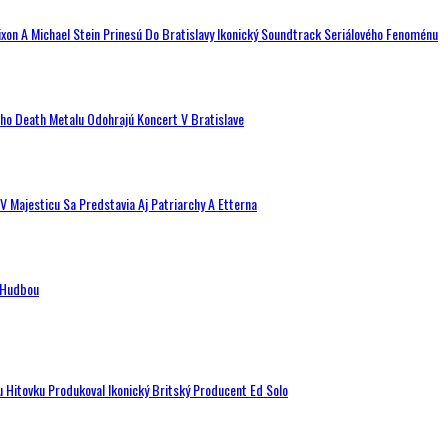
ixon A Michael Stein Prinesú Do Bratislavy Ikonický Soundtrack Seriálového Fenoménu
ého Death Metalu Odohrajú Koncert V Bratislave
V Majesticu Sa Predstavia Aj Patriarchy A Etterna
n Hudbou
u Hitovku Produkoval Ikonický Britský Producent Ed Solo