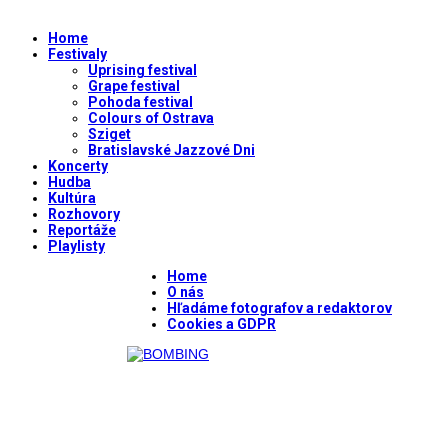
Home
Festivaly
Uprising festival
Grape festival
Pohoda festival
Colours of Ostrava
Sziget
Bratislavské Jazzové Dni
Koncerty
Hudba
Kultúra
Rozhovory
Reportáže
Playlisty
Home
O nás
Hľadáme fotografov a redaktorov
Cookies a GDPR