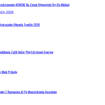
Predstavením KORENE Na Zimné Olympijské Hry Do Milána!
Otváracieho Víkendu Trenčín 2026
šikovia Zažili Večer Plný Extrémnej Energie
j Malé Príbehy
hovky Z Rumunska Až Po Majestátneho Apasheho