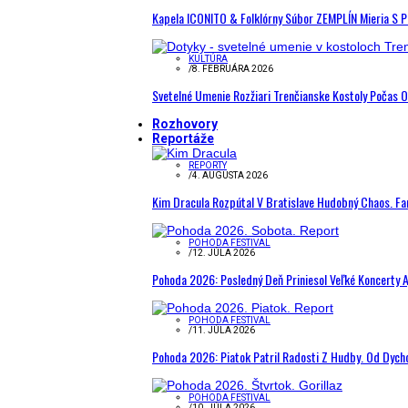
Kapela ICONITO & Folklórny Súbor ZEMPLÍN Mieria S 
KULTÚRA
/
8. FEBRUÁRA 2026
Svetelné Umenie Rozžiari Trenčianske Kostoly Počas 
Rozhovory
Reportáže
REPORTY
/
4. AUGUSTA 2026
Kim Dracula Rozpútal V Bratislave Hudobný Chaos. Fanú
POHODA FESTIVAL
/
12. JÚLA 2026
Pohoda 2026: Posledný Deň Priniesol Veľké Koncerty A
POHODA FESTIVAL
/
11. JÚLA 2026
Pohoda 2026: Piatok Patril Radosti Z Hudby. Od Dyc
POHODA FESTIVAL
/
10. JÚLA 2026