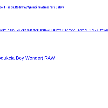
Spojil Hudbu, Rodiny Aj Výnimočnú Atmosféru Oslavy
ON THE GROUND. ORGANIZÁTORI FESTIVALU PRIVÍTAJÚ PO DVOCH ROKOCH ĽUDÍ NA LETISKU
Produkcia Boy Wonder) RAW