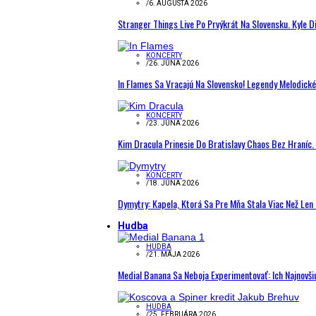
/
6. AUGUSTA 2026
Stranger Things Live Po Prvýkrát Na Slovensku. Kyle D
KONCERTY
/
26. JÚNA 2026
In Flames Sa Vracajú Na Slovensko! Legendy Melodick
KONCERTY
/
23. JÚNA 2026
Kim Dracula Prinesie Do Bratislavy Chaos Bez Hraníc. 
KONCERTY
/
18. JÚNA 2026
Dymytry: Kapela, Ktorá Sa Pre Mňa Stala Viac Než Le
Hudba
HUDBA
/
21. MÁJA 2026
Medial Banana Sa Neboja Experimentovať: Ich Najnovši
HUDBA
/
25. FEBRUÁRA 2026