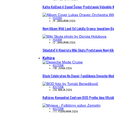
Katka Koščová A Daniel Špiner Predstavujú Videoklip 
HUDBA
/
9. JANUÁRA 2026
Nový Album Wild Land Od Lukáša Oravca: Inovatívny B
HUDBA
/
2. JANUÁRA 2026
Skladateľ A Klavirista Miki Skuta Predstavuje Nový
Kultúra
KULTÚRA
/
18. JÚNA 2026
Black Celebration Na Dunaji: Fanúšikovia Depeche Mo
KULTÚRA
/
26. MÁJA 2026
Kultúrno-Komunitné Centrum BOD Prvého Júna Oficiál
KULTÚRA
/
11. FEBRUÁRA 2026