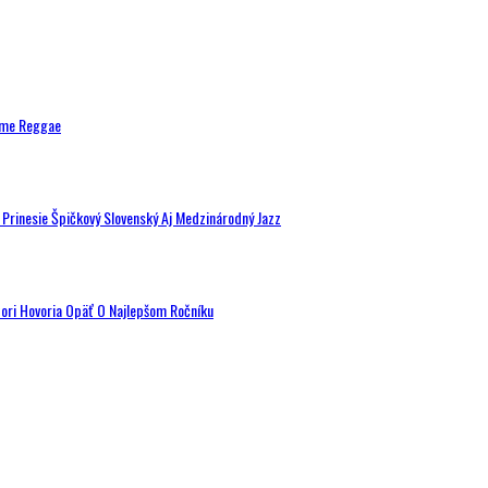
ytme Reggae
a Prinesie Špičkový Slovenský Aj Medzinárodný Jazz
tori Hovoria Opäť O Najlepšom Ročníku