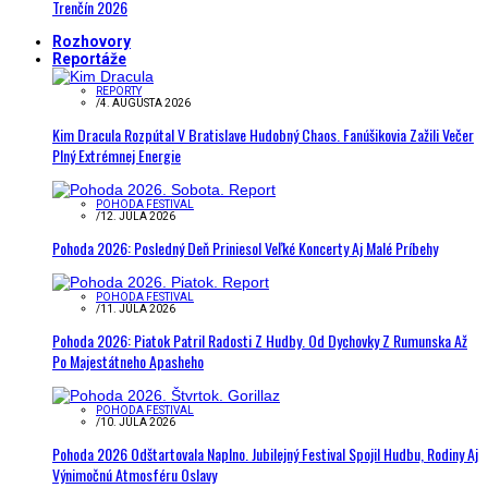
Trenčín 2026
Rozhovory
Reportáže
REPORTY
/
4. AUGUSTA 2026
Kim Dracula Rozpútal V Bratislave Hudobný Chaos. Fanúšikovia Zažili Večer
Plný Extrémnej Energie
POHODA FESTIVAL
/
12. JÚLA 2026
Pohoda 2026: Posledný Deň Priniesol Veľké Koncerty Aj Malé Príbehy
POHODA FESTIVAL
/
11. JÚLA 2026
Pohoda 2026: Piatok Patril Radosti Z Hudby. Od Dychovky Z Rumunska Až
Po Majestátneho Apasheho
POHODA FESTIVAL
/
10. JÚLA 2026
Pohoda 2026 Odštartovala Naplno. Jubilejný Festival Spojil Hudbu, Rodiny Aj
Výnimočnú Atmosféru Oslavy