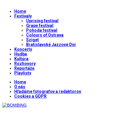
Home
Festivaly
Uprising festival
Grape festival
Pohoda festival
Colours of Ostrava
Sziget
Bratislavské Jazzové Dni
Koncerty
Hudba
Kultúra
Rozhovory
Reportáže
Playlisty
Home
O nás
Hľadáme fotografov a redaktorov
Cookies a GDPR