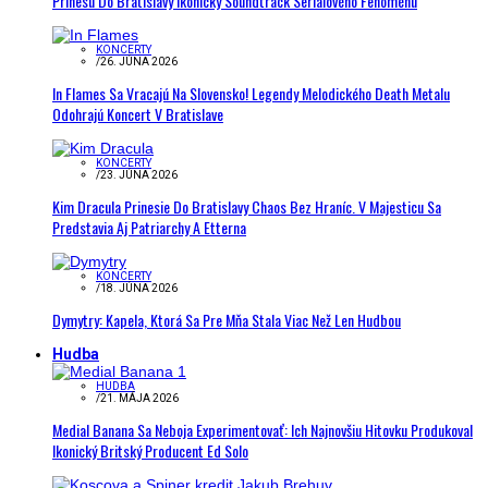
Prinesú Do Bratislavy Ikonický Soundtrack Seriálového Fenoménu
KONCERTY
/
26. JÚNA 2026
In Flames Sa Vracajú Na Slovensko! Legendy Melodického Death Metalu
Odohrajú Koncert V Bratislave
KONCERTY
/
23. JÚNA 2026
Kim Dracula Prinesie Do Bratislavy Chaos Bez Hraníc. V Majesticu Sa
Predstavia Aj Patriarchy A Etterna
KONCERTY
/
18. JÚNA 2026
Dymytry: Kapela, Ktorá Sa Pre Mňa Stala Viac Než Len Hudbou
Hudba
HUDBA
/
21. MÁJA 2026
Medial Banana Sa Neboja Experimentovať: Ich Najnovšiu Hitovku Produkoval
Ikonický Britský Producent Ed Solo