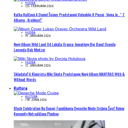
HUDBA
/
25. FEBRUÁRA 2026
Katka Koščová A Daniel Špiner Predstavujú Videoklip K Piesni „Vojna Je…“ Z
Albumu „Krehkosť“
HUDBA
/
9. JANUÁRA 2026
Nový Album Wild Land Od Lukáša Oravca: Inovatívny Big Band Ocenila
Legenda Bob Mintzer
HUDBA
/
2. JANUÁRA 2026
Skladateľ A Klavirista Miki Skuta Predstavuje Nový Album MANTRAS With &
Without Words
Kultúra
KULTÚRA
/
18. JÚNA 2026
Black Celebration Na Dunaji: Fanúšikovia Depeche Mode Oslávia Šesť Rokov
Komunity Netradičnou Plavbou