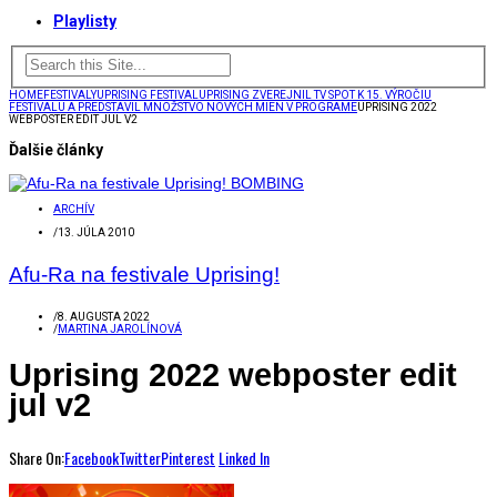
Playlisty
HOME
FESTIVALY
UPRISING FESTIVAL
UPRISING ZVEREJNIL TV SPOT K 15. VÝROČIU
FESTIVALU A PREDSTAVIL MNOŽSTVO NOVÝCH MIEN V PROGRAME
UPRISING 2022
WEBPOSTER EDIT JUL V2
Ďalšie články
ARCHÍV
/
13. JÚLA 2010
Afu-Ra na festivale Uprising!
/
8. AUGUSTA 2022
/
MARTINA JAROLÍNOVÁ
Uprising 2022 webposter edit
jul v2
Share On:
Facebook
Twitter
Pinterest
Linked In