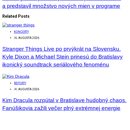
a predstavil množstvo nových mien v programe
Related Posts
KONCERTY
/
6. AUGUSTA 2026
Stranger Things Live po prvýkrát na Slovensku.
Kyle Dixon a Michael Stein prinesú do Bratislavy
ikonický soundtrack seriálového fenoménu
REPORTY
/
4. AUGUSTA 2026
Kim Dracula rozpútal v Bratislave hudobný chaos.
Fanúšikovia zažili večer plný extrémnej energie