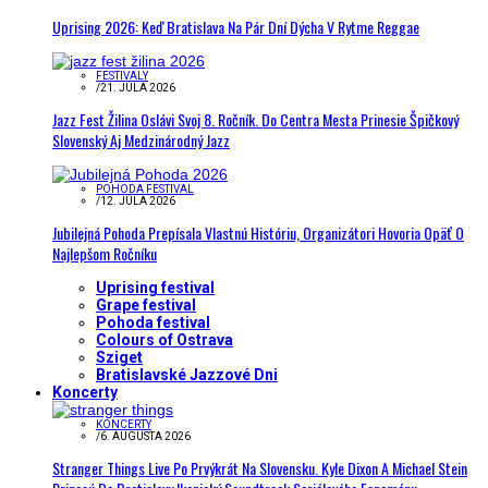
Uprising 2026: Keď Bratislava Na Pár Dní Dýcha V Rytme Reggae
FESTIVALY
/
21. JÚLA 2026
Jazz Fest Žilina Oslávi Svoj 8. Ročník. Do Centra Mesta Prinesie Špičkový
Slovenský Aj Medzinárodný Jazz
POHODA FESTIVAL
/
12. JÚLA 2026
Jubilejná Pohoda Prepísala Vlastnú Históriu, Organizátori Hovoria Opäť O
Najlepšom Ročníku
Uprising festival
Grape festival
Pohoda festival
Colours of Ostrava
Sziget
Bratislavské Jazzové Dni
Koncerty
KONCERTY
/
6. AUGUSTA 2026
Stranger Things Live Po Prvýkrát Na Slovensku. Kyle Dixon A Michael Stein