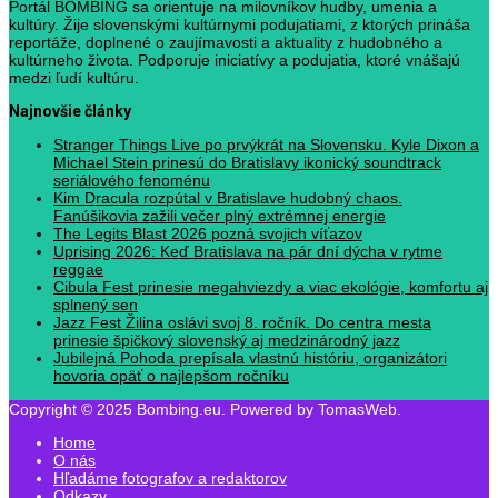
Portál BOMBING sa orientuje na milovníkov hudby, umenia a
kultúry. Žije slovenskými kultúrnymi podujatiami, z ktorých prináša
reportáže, doplnené o zaujímavosti a aktuality z hudobného a
kultúrneho života. Podporuje iniciatívy a podujatia, ktoré vnášajú
medzi ľudí kultúru.
Najnovšie články
Stranger Things Live po prvýkrát na Slovensku. Kyle Dixon a
Michael Stein prinesú do Bratislavy ikonický soundtrack
seriálového fenoménu
Kim Dracula rozpútal v Bratislave hudobný chaos.
Fanúšikovia zažili večer plný extrémnej energie
The Legits Blast 2026 pozná svojich víťazov
Uprising 2026: Keď Bratislava na pár dní dýcha v rytme
reggae
Cibula Fest prinesie megahviezdy a viac ekológie, komfortu aj
splnený sen
Jazz Fest Žilina oslávi svoj 8. ročník. Do centra mesta
prinesie špičkový slovenský aj medzinárodný jazz
Jubilejná Pohoda prepísala vlastnú históriu, organizátori
hovoria opäť o najlepšom ročníku
Copyright © 2025 Bombing.eu. Powered by TomasWeb.
Home
O nás
Hľadáme fotografov a redaktorov
Odkazy