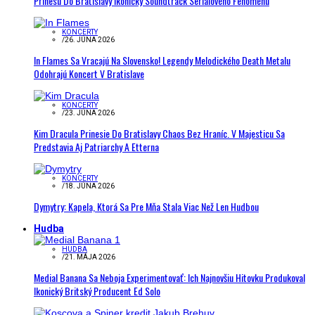
Prinesú Do Bratislavy Ikonický Soundtrack Seriálového Fenoménu
KONCERTY
/
26. JÚNA 2026
In Flames Sa Vracajú Na Slovensko! Legendy Melodického Death Metalu
Odohrajú Koncert V Bratislave
KONCERTY
/
23. JÚNA 2026
Kim Dracula Prinesie Do Bratislavy Chaos Bez Hraníc. V Majesticu Sa
Predstavia Aj Patriarchy A Etterna
KONCERTY
/
18. JÚNA 2026
Dymytry: Kapela, Ktorá Sa Pre Mňa Stala Viac Než Len Hudbou
Hudba
HUDBA
/
21. MÁJA 2026
Medial Banana Sa Neboja Experimentovať: Ich Najnovšiu Hitovku Produkoval
Ikonický Britský Producent Ed Solo