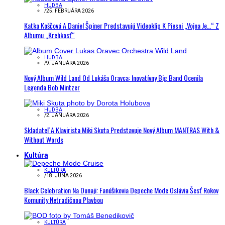
HUDBA
/
25. FEBRUÁRA 2026
Katka Koščová A Daniel Špiner Predstavujú Videoklip K Piesni „Vojna Je…“ Z
Albumu „Krehkosť“
HUDBA
/
9. JANUÁRA 2026
Nový Album Wild Land Od Lukáša Oravca: Inovatívny Big Band Ocenila
Legenda Bob Mintzer
HUDBA
/
2. JANUÁRA 2026
Skladateľ A Klavirista Miki Skuta Predstavuje Nový Album MANTRAS With &
Without Words
Kultúra
KULTÚRA
/
18. JÚNA 2026
Black Celebration Na Dunaji: Fanúšikovia Depeche Mode Oslávia Šesť Rokov
Komunity Netradičnou Plavbou
KULTÚRA