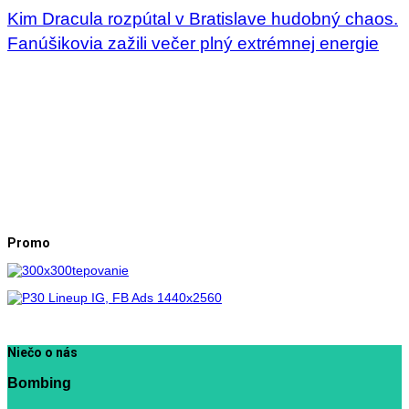
Kim Dracula rozpútal v Bratislave hudobný chaos.
Fanúšikovia zažili večer plný extrémnej energie
Promo
Niečo o nás
Bombing