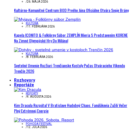
/
26. MÁJA 2026
Kultúrno-Komunitné Centrum BOD Prvého Júna Oficiálne Otvára Svoje Brány
KULTÚRA
/
11. FEBRUÁRA 2026
Kapela ICONITO & Folklórny Súbor ZEMPLÍN Mieria S Predstavením KORENE
Na Zimné Olympijské Hry Do Milána!
KULTÚRA
/
8. FEBRUÁRA 2026
Svetelné Umenie Rozžiari Trenčianske Kostoly Počas Otváracieho Víkendu
Trenčín 2026
Rozhovory
Reportáže
REPORTY
/
4. AUGUSTA 2026
Kim Dracula Rozpútal V Bratislave Hudobný Chaos. Fanúšikovia Zažili Večer
Plný Extrémnej Energie
POHODA FESTIVAL
/
12. JÚLA 2026