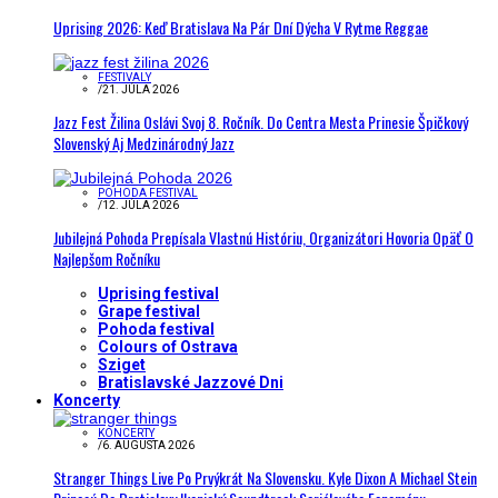
Uprising 2026: Keď Bratislava Na Pár Dní Dýcha V Rytme Reggae
FESTIVALY
/
21. JÚLA 2026
Jazz Fest Žilina Oslávi Svoj 8. Ročník. Do Centra Mesta Prinesie Špičkový
Slovenský Aj Medzinárodný Jazz
POHODA FESTIVAL
/
12. JÚLA 2026
Jubilejná Pohoda Prepísala Vlastnú Históriu, Organizátori Hovoria Opäť O
Najlepšom Ročníku
Uprising festival
Grape festival
Pohoda festival
Colours of Ostrava
Sziget
Bratislavské Jazzové Dni
Koncerty
KONCERTY
/
6. AUGUSTA 2026
Stranger Things Live Po Prvýkrát Na Slovensku. Kyle Dixon A Michael Stein