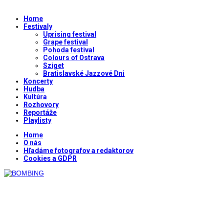
Home
Festivaly
Uprising festival
Grape festival
Pohoda festival
Colours of Ostrava
Sziget
Bratislavské Jazzové Dni
Koncerty
Hudba
Kultúra
Rozhovory
Reportáže
Playlisty
Home
O nás
Hľadáme fotografov a redaktorov
Cookies a GDPR