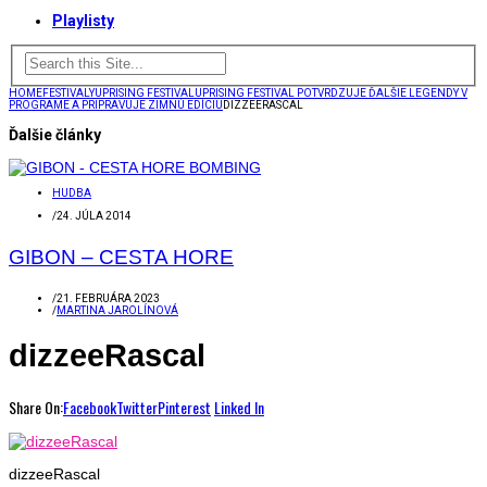
Playlisty
HOME
FESTIVALY
UPRISING FESTIVAL
UPRISING FESTIVAL POTVRDZUJE ĎALŠIE LEGENDY V
PROGRAME A PRIPRAVUJE ZIMNÚ EDÍCIU
DIZZEERASCAL
Ďalšie články
HUDBA
/
24. JÚLA 2014
GIBON – CESTA HORE
/
21. FEBRUÁRA 2023
/
MARTINA JAROLÍNOVÁ
dizzeeRascal
Share On:
Facebook
Twitter
Pinterest
Linked In
dizzeeRascal