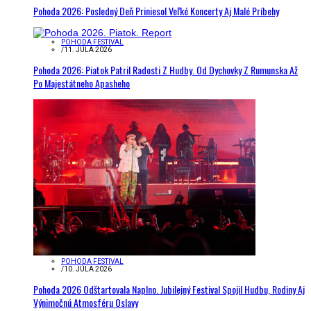
Pohoda 2026: Posledný Deň Priniesol Veľké Koncerty Aj Malé Príbehy
POHODA FESTIVAL
/
11. JÚLA 2026
Pohoda 2026: Piatok Patril Radosti Z Hudby. Od Dychovky Z Rumunska Až
Po Majestátneho Apasheho
POHODA FESTIVAL
/
10. JÚLA 2026
Pohoda 2026 Odštartovala Naplno. Jubilejný Festival Spojil Hudbu, Rodiny Aj
Výnimočnú Atmosféru Oslavy