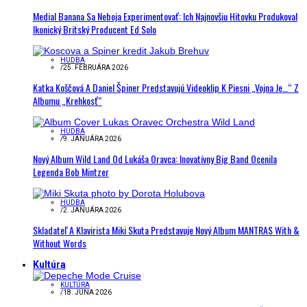
Medial Banana Sa Neboja Experimentovať: Ich Najnovšiu Hitovku Produkoval
Ikonický Britský Producent Ed Solo
HUDBA
/
25. FEBRUÁRA 2026
Katka Koščová A Daniel Špiner Predstavujú Videoklip K Piesni „Vojna Je…“ Z
Albumu „Krehkosť“
HUDBA
/
9. JANUÁRA 2026
Nový Album Wild Land Od Lukáša Oravca: Inovatívny Big Band Ocenila
Legenda Bob Mintzer
HUDBA
/
2. JANUÁRA 2026
Skladateľ A Klavirista Miki Skuta Predstavuje Nový Album MANTRAS With &
Without Words
Kultúra
KULTÚRA
/
18. JÚNA 2026