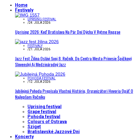
Home
Festivaly
UPRISING FESTIVAL
/
24. JÚLA 2026
Uprising 2026: Keď Bratislava Na Pár Dní Dýcha V Rytme Reggae
FESTIVALY
/
21. JÚLA 2026
Jazz Fest Žilina Oslávi Svoj 8. Ročník. Do Centra Mesta Prinesie Špičkový
Slovenský Aj Medzinárodný Jazz
POHODA FESTIVAL
/
12. JÚLA 2026
Jubilejná Pohoda Prepísala Vlastnú Históriu, Organizátori Hovoria Opäť O
Najlepšom Ročníku
Uprising festival
Grape festival
Pohoda festival
Colours of Ostrava
Sziget
Bratislavské Jazzové Dni
Koncerty