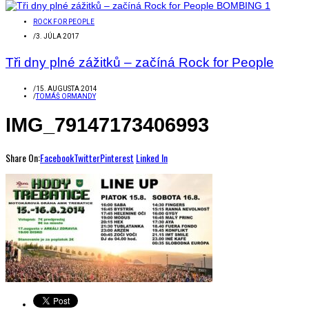
ROCK FOR PEOPLE
/
3. JÚLA 2017
Tři dny plné zážitků – začíná Rock for People
/
15. AUGUSTA 2014
/
TOMÁŠ ORMANDY
IMG_79147173406993
Share On:
Facebook
Twitter
Pinterest
Linked In