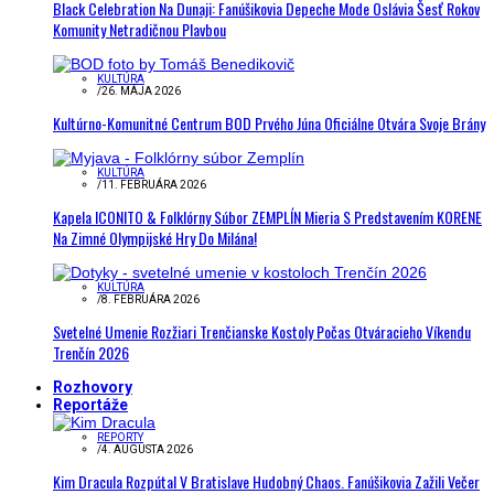
Black Celebration Na Dunaji: Fanúšikovia Depeche Mode Oslávia Šesť Rokov
Komunity Netradičnou Plavbou
KULTÚRA
/
26. MÁJA 2026
Kultúrno-Komunitné Centrum BOD Prvého Júna Oficiálne Otvára Svoje Brány
KULTÚRA
/
11. FEBRUÁRA 2026
Kapela ICONITO & Folklórny Súbor ZEMPLÍN Mieria S Predstavením KORENE
Na Zimné Olympijské Hry Do Milána!
KULTÚRA
/
8. FEBRUÁRA 2026
Svetelné Umenie Rozžiari Trenčianske Kostoly Počas Otváracieho Víkendu
Trenčín 2026
Rozhovory
Reportáže
REPORTY
/
4. AUGUSTA 2026
Kim Dracula Rozpútal V Bratislave Hudobný Chaos. Fanúšikovia Zažili Večer