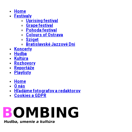
Home
Festivaly
Uprising festival
Grape festival
Pohoda festival
Colours of Ostrava
Sziget
Bratislavské Jazzové Dni
Koncerty
Hudba
Kultúra
Rozhovory
Reportáže
Playlisty
Home
O nás
Hľadáme fotografov a redaktorov
Cookies a GDPR