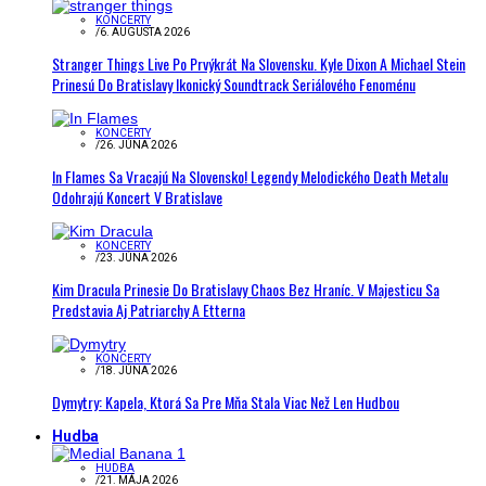
KONCERTY
/
6. AUGUSTA 2026
Stranger Things Live Po Prvýkrát Na Slovensku. Kyle Dixon A Michael Stein
Prinesú Do Bratislavy Ikonický Soundtrack Seriálového Fenoménu
KONCERTY
/
26. JÚNA 2026
In Flames Sa Vracajú Na Slovensko! Legendy Melodického Death Metalu
Odohrajú Koncert V Bratislave
KONCERTY
/
23. JÚNA 2026
Kim Dracula Prinesie Do Bratislavy Chaos Bez Hraníc. V Majesticu Sa
Predstavia Aj Patriarchy A Etterna
KONCERTY
/
18. JÚNA 2026
Dymytry: Kapela, Ktorá Sa Pre Mňa Stala Viac Než Len Hudbou
Hudba
HUDBA
/
21. MÁJA 2026