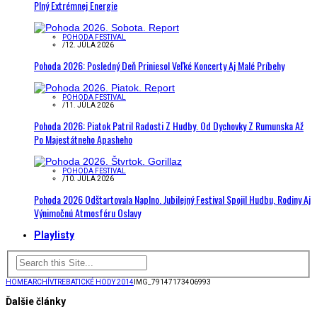
Plný Extrémnej Energie
POHODA FESTIVAL
/
12. JÚLA 2026
Pohoda 2026: Posledný Deň Priniesol Veľké Koncerty Aj Malé Príbehy
POHODA FESTIVAL
/
11. JÚLA 2026
Pohoda 2026: Piatok Patril Radosti Z Hudby. Od Dychovky Z Rumunska Až
Po Majestátneho Apasheho
POHODA FESTIVAL
/
10. JÚLA 2026
Pohoda 2026 Odštartovala Naplno. Jubilejný Festival Spojil Hudbu, Rodiny Aj
Výnimočnú Atmosféru Oslavy
Playlisty
HOME
ARCHÍV
TREBATICKÉ HODY 2014
IMG_79147173406993
Ďalšie články