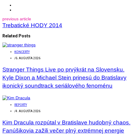
previous article
Trebatické HODY 2014
Related Posts
KONCERTY
/
6. AUGUSTA 2026
Stranger Things Live po prvýkrát na Slovensku.
Kyle Dixon a Michael Stein prinesú do Bratislavy
ikonický soundtrack seriálového fenoménu
REPORTY
/
4. AUGUSTA 2026
Kim Dracula rozpútal v Bratislave hudobný chaos.
Fanúšikovia zažili večer plný extrémnej energie