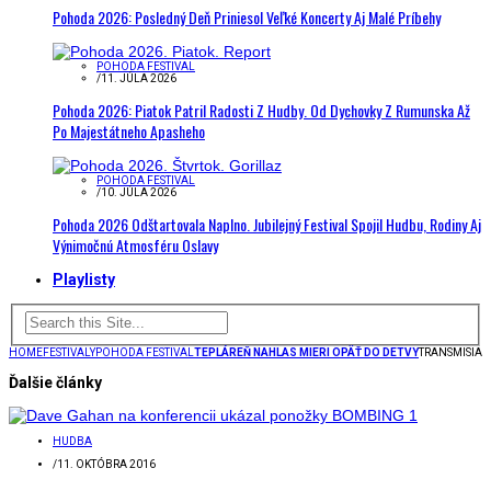
Pohoda 2026: Posledný Deň Priniesol Veľké Koncerty Aj Malé Príbehy
POHODA FESTIVAL
/
11. JÚLA 2026
Pohoda 2026: Piatok Patril Radosti Z Hudby. Od Dychovky Z Rumunska Až
Po Majestátneho Apasheho
POHODA FESTIVAL
/
10. JÚLA 2026
Pohoda 2026 Odštartovala Naplno. Jubilejný Festival Spojil Hudbu, Rodiny Aj
Výnimočnú Atmosféru Oslavy
Playlisty
HOME
FESTIVALY
POHODA FESTIVAL
TEPLÁREŇ NAHLAS MIERI OPÄŤ DO DETVY
TRANSMISIA
Ďalšie články
HUDBA
/
11. OKTÓBRA 2016