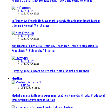
Prinesú Do Bratislavy Ikonický Soundtrack Seriálového Fenoménu
KONCERTY
/
26. JÚNA 2026
In Flames Sa Vracajú Na Slovensko! Legendy Melodického Death Metalu
Odohrajú Koncert V Bratislave
KONCERTY
/
23. JÚNA 2026
Kim Dracula Prinesie Do Bratislavy Chaos Bez Hraníc. V Majesticu Sa
Predstavia Aj Patriarchy A Etterna
KONCERTY
/
18. JÚNA 2026
Dymytry: Kapela, Ktorá Sa Pre Mňa Stala Viac Než Len Hudbou
Hudba
HUDBA
/
21. MÁJA 2026
Medial Banana Sa Neboja Experimentovať: Ich Najnovšiu Hitovku Produkoval
Ikonický Britský Producent Ed Solo