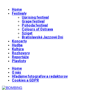
Home
Festivaly
Uprising festival
Grape festival
Pohoda festival
Colours of Ostrava
Sziget
Bratislavské Jazzové Dni
Koncerty
Hudba
Kultúra
Rozhovory
Reportáže
Playlisty
Home
O nás
Hľadáme fotografov a redaktorov
Cookies a GDPR