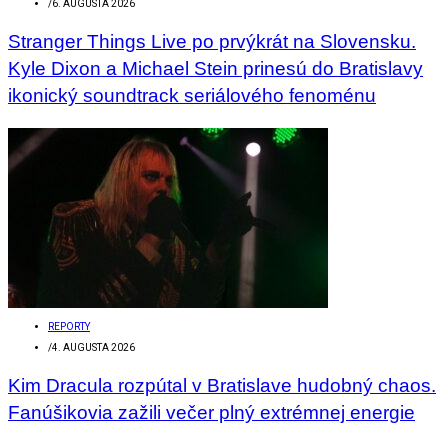
/
6. AUGUSTA 2026
Stranger Things Live po prvýkrát na Slovensku.
Kyle Dixon a Michael Stein prinesú do Bratislavy
ikonický soundtrack seriálového fenoménu
REPORTY
/
4. AUGUSTA 2026
Kim Dracula rozpútal v Bratislave hudobný chaos.
Fanúšikovia zažili večer plný extrémnej energie