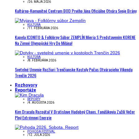
/
26. MÁJA 2026
Kultúrno-Komunitné Centrum BOD Prvého Júna Oficiálne Otvára Svoje Brány
KULTÚRA
/
11. FEBRUÁRA 2026
Kapela ICONITO & Folklórny Súbor ZEMPLÍN Mieria S Predstavením KORENE
Na Zimné Olympijské Hry Do Milána!
KULTÚRA
/
8. FEBRUÁRA 2026
Svetelné Umenie Rozžiari Trenčianske Kostoly Počas Otváracieho Víkendu
Trenčín 2026
Rozhovory
Reportáže
REPORTY
/
4. AUGUSTA 2026
Kim Dracula Rozpútal V Bratislave Hudobný Chaos. Fanúšikovia Zažili Večer
Plný Extrémnej Energie
POHODA FESTIVAL
/
12. JÚLA 2026