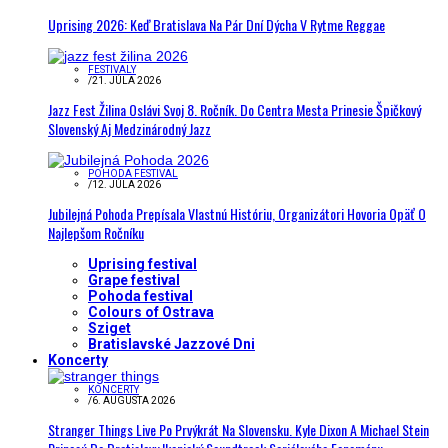
Uprising 2026: Keď Bratislava Na Pár Dní Dýcha V Rytme Reggae
FESTIVALY
/
21. JÚLA 2026
Jazz Fest Žilina Oslávi Svoj 8. Ročník. Do Centra Mesta Prinesie Špičkový
Slovenský Aj Medzinárodný Jazz
POHODA FESTIVAL
/
12. JÚLA 2026
Jubilejná Pohoda Prepísala Vlastnú Históriu, Organizátori Hovoria Opäť O
Najlepšom Ročníku
Uprising festival
Grape festival
Pohoda festival
Colours of Ostrava
Sziget
Bratislavské Jazzové Dni
Koncerty
KONCERTY
/
6. AUGUSTA 2026
Stranger Things Live Po Prvýkrát Na Slovensku. Kyle Dixon A Michael Stein