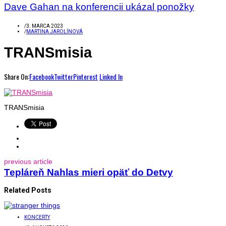
Dave Gahan na konferencii ukázal ponožky
/
3. MARCA 2023
/
MARTINA JAROLÍNOVÁ
TRANSmisia
Share On:
Facebook
Twitter
Pinterest
Linked In
TRANSmisia
previous article
Tepláreň Nahlas mieri opäť do Detvy
Related Posts
KONCERTY