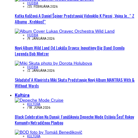
HUDBA
/
25. FEBRUÁRA 2026
Katka Koščová A Daniel Špiner Predstavujú Videoklip K Piesni „Vojna Je…“ Z
Albumu „Krehkosť“
HUDBA
/
9. JANUÁRA 2026
Nový Album Wild Land Od Lukáša Oravca: Inovatívny Big Band Ocenila
Legenda Bob Mintzer
HUDBA
/
2. JANUÁRA 2026
Skladateľ A Klavirista Miki Skuta Predstavuje Nový Album MANTRAS With &
Without Words
Kultúra
KULTÚRA
/
18. JÚNA 2026
Black Celebration Na Dunaji: Fanúšikovia Depeche Mode Oslávia Šesť Rokov
Komunity Netradičnou Plavbou
KULTÚRA