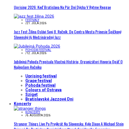
Uprising 2026: Keď Bratislava Na Pár Dní Dýcha V Rytme Reggae
FESTIVALY
/
21. JÚLA 2026
Jazz Fest Žilina Oslávi Svoj 8. Ročník. Do Centra Mesta Prinesie Špičkový
Slovenský Aj Medzinárodný Jazz
POHODA FESTIVAL
/
12. JÚLA 2026
Jubilejná Pohoda Prepísala Vlastnú Históriu, Organizátori Hovoria Opäť O
Najlepšom Ročníku
Uprising festival
Grape festival
Pohoda festival
Colours of Ostrava
Sziget
Bratislavské Jazzové Dni
Koncerty
KONCERTY
/
6. AUGUSTA 2026
Stranger Things Live Po Prvýkrát Na Slovensku. Kyle Dixon A Michael Stein