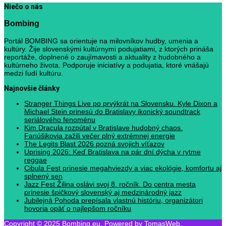
Niečo o nás
Bombing
Portál BOMBING sa orientuje na milovníkov hudby, umenia a
kultúry. Žije slovenskými kultúrnymi podujatiami, z ktorých prináša
reportáže, doplnené o zaujímavosti a aktuality z hudobného a
kultúrneho života. Podporuje iniciatívy a podujatia, ktoré vnášajú
medzi ľudí kultúru.
Najnovšie články
Stranger Things Live po prvýkrát na Slovensku. Kyle Dixon a
Michael Stein prinesú do Bratislavy ikonický soundtrack
seriálového fenoménu
Kim Dracula rozpútal v Bratislave hudobný chaos.
Fanúšikovia zažili večer plný extrémnej energie
The Legits Blast 2026 pozná svojich víťazov
Uprising 2026: Keď Bratislava na pár dní dýcha v rytme
reggae
Cibula Fest prinesie megahviezdy a viac ekológie, komfortu aj
splnený sen
Jazz Fest Žilina oslávi svoj 8. ročník. Do centra mesta
prinesie špičkový slovenský aj medzinárodný jazz
Jubilejná Pohoda prepísala vlastnú históriu, organizátori
hovoria opäť o najlepšom ročníku
Copyright © 2025 Bombing.eu. Powered by TomasWeb.