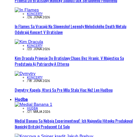
Prinesú Do Bratislavy Ikonický Soundtrack Seriálového Fenoménu
KONCERTY
/
26. JÚNA 2026
In Flames Sa Vracajú Na Slovensko! Legendy Melodického Death Metalu
Odohrajú Koncert V Bratislave
KONCERTY
/
23. JÚNA 2026
Kim Dracula Prinesie Do Bratislavy Chaos Bez Hraníc. V Majesticu Sa
Predstavia Aj Patriarchy A Etterna
KONCERTY
/
18. JÚNA 2026
Dymytry: Kapela, Ktorá Sa Pre Mňa Stala Viac Než Len Hudbou
Hudba
HUDBA
/
21. MÁJA 2026
Medial Banana Sa Neboja Experimentovať: Ich Najnovšiu Hitovku Produkoval
Ikonický Britský Producent Ed Solo