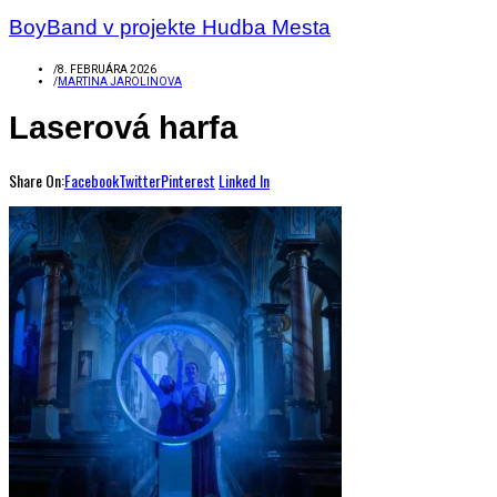
BoyBand v projekte Hudba Mesta
/
8. FEBRUÁRA 2026
/
MARTINA JAROLINOVA
Laserová harfa
Share On:
Facebook
Twitter
Pinterest
Linked In