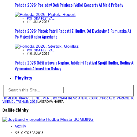
Pohoda 2026: Posledný Deň Priniesol Veľké Koncerty Aj Malé Príbehy
POHODA FESTIVAL
/
11. JÚLA 2026
Pohoda 2026: Piatok Patril Radosti Z Hudby. Od Dychovky Z Rumunska Až
Po Majestátneho Apasheho
POHODA FESTIVAL
/
10. JÚLA 2026
Pohoda 2026 Odštartovala Naplno. Jubilejný Festival Spojil Hudbu, Rodiny Aj
Výnimočnú Atmosféru Oslavy
Playlisty
HOME
KULTÚRA
SVETELNÉ UMENIE ROZŽIARI TRENČIANSKE KOSTOLY POČAS OTVÁRACIEHO
VÍKENDU TRENČÍN 2026
LASEROVÁ HARFA
Ďalšie články
ARCHÍV
/
28. OKTÓBRA 2013