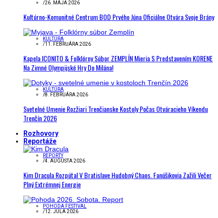
/
26. MÁJA 2026
Kultúrno-Komunitné Centrum BOD Prvého Júna Oficiálne Otvára Svoje Brány
KULTÚRA
/
11. FEBRUÁRA 2026
Kapela ICONITO & Folklórny Súbor ZEMPLÍN Mieria S Predstavením KORENE
Na Zimné Olympijské Hry Do Milána!
KULTÚRA
/
8. FEBRUÁRA 2026
Svetelné Umenie Rozžiari Trenčianske Kostoly Počas Otváracieho Víkendu
Trenčín 2026
Rozhovory
Reportáže
REPORTY
/
4. AUGUSTA 2026
Kim Dracula Rozpútal V Bratislave Hudobný Chaos. Fanúšikovia Zažili Večer
Plný Extrémnej Energie
POHODA FESTIVAL
/
12. JÚLA 2026