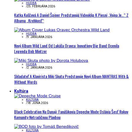
HUDBA
/
25. FEBRUÁRA 2026
Katka Koščová A Daniel Špiner Predstavujú Videoklip K Piesni „Vojna Je…“ Z
Albumu „Krehkosť“
HUDBA
/
9. JANUÁRA 2026
Nový Album Wild Land Od Lukáša Oravca: Inovatívny Big Band Ocenila
Legenda Bob Mintzer
HUDBA
/
2. JANUÁRA 2026
Skladateľ A Klavirista Miki Skuta Predstavuje Nový Album MANTRAS With &
Without Words
Kultúra
KULTÚRA
/
18. JÚNA 2026
Black Celebration Na Dunaji: Fanúšikovia Depeche Mode Oslávia Šesť Rokov
Komunity Netradičnou Plavbou
KULTÚRA