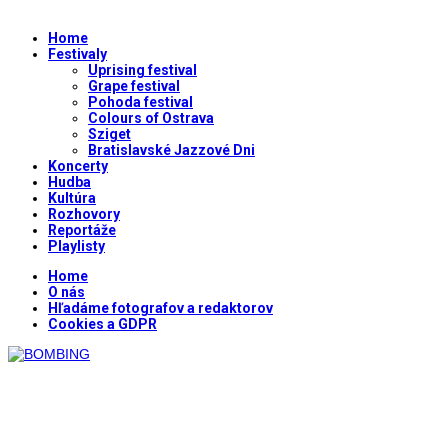
Home
Festivaly
Uprising festival
Grape festival
Pohoda festival
Colours of Ostrava
Sziget
Bratislavské Jazzové Dni
Koncerty
Hudba
Kultúra
Rozhovory
Reportáže
Playlisty
Home
O nás
Hľadáme fotografov a redaktorov
Cookies a GDPR