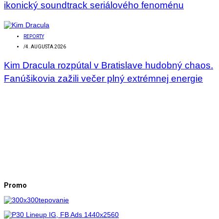
ikonický soundtrack seriálového fenoménu
REPORTY
/
4. AUGUSTA 2026
Kim Dracula rozpútal v Bratislave hudobný chaos.
Fanúšikovia zažili večer plný extrémnej energie
Promo