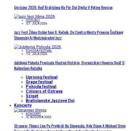
Uprising 2026: Keď Bratislava Na Pár Dní Dýcha V Rytme Reggae
FESTIVALY
/
21. JÚLA 2026
Jazz Fest Žilina Oslávi Svoj 8. Ročník. Do Centra Mesta Prinesie Špičkový
Slovenský Aj Medzinárodný Jazz
POHODA FESTIVAL
/
12. JÚLA 2026
Jubilejná Pohoda Prepísala Vlastnú Históriu, Organizátori Hovoria Opäť O
Najlepšom Ročníku
Uprising festival
Grape festival
Pohoda festival
Colours of Ostrava
Sziget
Bratislavské Jazzové Dni
Koncerty
KONCERTY
/
6. AUGUSTA 2026
Stranger Things Live Po Prvýkrát Na Slovensku. Kyle Dixon A Michael Stein