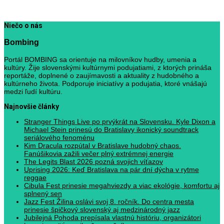
Niečo o nás
Bombing
Portál BOMBING sa orientuje na milovníkov hudby, umenia a
kultúry. Žije slovenskými kultúrnymi podujatiami, z ktorých prináša
reportáže, doplnené o zaujímavosti a aktuality z hudobného a
kultúrneho života. Podporuje iniciatívy a podujatia, ktoré vnášajú
medzi ľudí kultúru.
Najnovšie články
Stranger Things Live po prvýkrát na Slovensku. Kyle Dixon a
Michael Stein prinesú do Bratislavy ikonický soundtrack
seriálového fenoménu
Kim Dracula rozpútal v Bratislave hudobný chaos.
Fanúšikovia zažili večer plný extrémnej energie
The Legits Blast 2026 pozná svojich víťazov
Uprising 2026: Keď Bratislava na pár dní dýcha v rytme
reggae
Cibula Fest prinesie megahviezdy a viac ekológie, komfortu aj
splnený sen
Jazz Fest Žilina oslávi svoj 8. ročník. Do centra mesta
prinesie špičkový slovenský aj medzinárodný jazz
Jubilejná Pohoda prepísala vlastnú históriu, organizátori