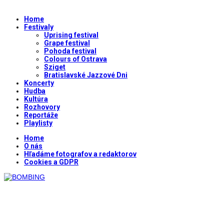
Home
Festivaly
Uprising festival
Grape festival
Pohoda festival
Colours of Ostrava
Sziget
Bratislavské Jazzové Dni
Koncerty
Hudba
Kultúra
Rozhovory
Reportáže
Playlisty
Home
O nás
Hľadáme fotografov a redaktorov
Cookies a GDPR