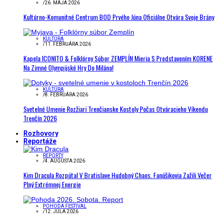
/
26. MÁJA 2026
Kultúrno-Komunitné Centrum BOD Prvého Júna Oficiálne Otvára Svoje Brány
KULTÚRA
/
11. FEBRUÁRA 2026
Kapela ICONITO & Folklórny Súbor ZEMPLÍN Mieria S Predstavením KORENE
Na Zimné Olympijské Hry Do Milána!
KULTÚRA
/
8. FEBRUÁRA 2026
Svetelné Umenie Rozžiari Trenčianske Kostoly Počas Otváracieho Víkendu
Trenčín 2026
Rozhovory
Reportáže
REPORTY
/
4. AUGUSTA 2026
Kim Dracula Rozpútal V Bratislave Hudobný Chaos. Fanúšikovia Zažili Večer
Plný Extrémnej Energie
POHODA FESTIVAL
/
12. JÚLA 2026