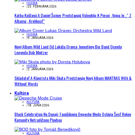
HUDBA
/
25. FEBRUÁRA 2026
Katka Koščová A Daniel Špiner Predstavujú Videoklip K Piesni „Vojna Je…“ Z
Albumu „Krehkosť“
HUDBA
/
9. JANUÁRA 2026
Nový Album Wild Land Od Lukáša Oravca: Inovatívny Big Band Ocenila
Legenda Bob Mintzer
HUDBA
/
2. JANUÁRA 2026
Skladateľ A Klavirista Miki Skuta Predstavuje Nový Album MANTRAS With &
Without Words
Kultúra
KULTÚRA
/
18. JÚNA 2026
Black Celebration Na Dunaji: Fanúšikovia Depeche Mode Oslávia Šesť Rokov
Komunity Netradičnou Plavbou
KULTÚRA