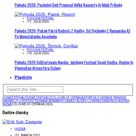
Pohoda 2026: Posledný Deň Priniesol Veľké Koncerty Aj Malé Príbehy
POHODA FESTIVAL
/
11. JÚLA 2026
Pohoda 2026: Piatok Patril Radosti Z Hudby. Od Dychovky Z Rumunska Až
Po Majestátneho Apasheho
POHODA FESTIVAL
/
10. JÚLA 2026
Pohoda 2026 Odštartovala Naplno. Jubilejný Festival Spojil Hudbu, Rodiny Aj
Výnimočnú Atmosféru Oslavy
Playlisty
HOME
FESTIVALY
ČESKÉ FESTIVALY
COLOURS OF OSTRAVA
ŠTVRTOK V OSTRAVE PRINESIE
NÁVRAT LP, J-POPOVÚ TSUNAMI ATARASHII GAKKO! ALEBO LOVKYŇU DÉMONOV AUDREY
NUNA
COLOURS OF OSTRAVA 2026
Ďalšie články
HUDBA
/
31. MARCA 2023