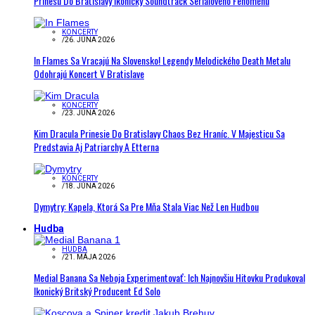
Prinesú Do Bratislavy Ikonický Soundtrack Seriálového Fenoménu
KONCERTY
/
26. JÚNA 2026
In Flames Sa Vracajú Na Slovensko! Legendy Melodického Death Metalu
Odohrajú Koncert V Bratislave
KONCERTY
/
23. JÚNA 2026
Kim Dracula Prinesie Do Bratislavy Chaos Bez Hraníc. V Majesticu Sa
Predstavia Aj Patriarchy A Etterna
KONCERTY
/
18. JÚNA 2026
Dymytry: Kapela, Ktorá Sa Pre Mňa Stala Viac Než Len Hudbou
Hudba
HUDBA
/
21. MÁJA 2026
Medial Banana Sa Neboja Experimentovať: Ich Najnovšiu Hitovku Produkoval
Ikonický Britský Producent Ed Solo