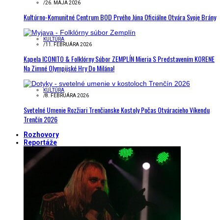
/
26. MÁJA 2026
Kultúrno-Komunitné Centrum BOD Prvého Júna Oficiálne Otvára Svoje Brány
KULTÚRA
/
11. FEBRUÁRA 2026
Kapela ICONITO & Folklórny Súbor ZEMPLÍN Mieria S Predstavením KORENE
Na Zimné Olympijské Hry Do Milána!
KULTÚRA
/
8. FEBRUÁRA 2026
Svetelné Umenie Rozžiari Trenčianske Kostoly Počas Otváracieho Víkendu
Trenčín 2026
Rozhovory
Reportáže