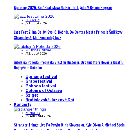
Uprising 2026: Keď Bratislava Na Pár Dní Dýcha V Rytme Reggae
FESTIVALY
/
21. JÚLA 2026
Jazz Fest Žilina Oslávi Svoj 8. Ročník. Do Centra Mesta Prinesie Špičkový
Slovenský Aj Medzinárodný Jazz
POHODA FESTIVAL
/
12. JÚLA 2026
Jubilejná Pohoda Prepísala Vlastnú Históriu, Organizátori Hovoria Opäť O
Najlepšom Ročníku
Uprising festival
Grape festival
Pohoda festival
Colours of Ostrava
Sziget
Bratislavské Jazzové Dni
Koncerty
KONCERTY
/
6. AUGUSTA 2026
Stranger Things Live Po Prvýkrát Na Slovensku. Kyle Dixon A Michael Stein