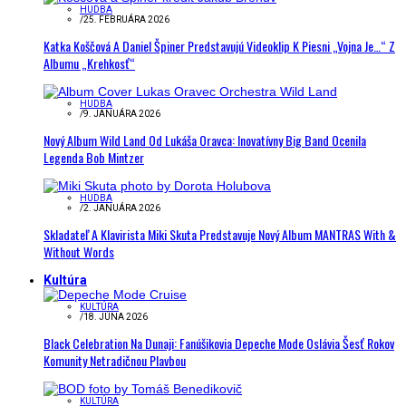
HUDBA
/
25. FEBRUÁRA 2026
Katka Koščová A Daniel Špiner Predstavujú Videoklip K Piesni „Vojna Je…“ Z
Albumu „Krehkosť“
HUDBA
/
9. JANUÁRA 2026
Nový Album Wild Land Od Lukáša Oravca: Inovatívny Big Band Ocenila
Legenda Bob Mintzer
HUDBA
/
2. JANUÁRA 2026
Skladateľ A Klavirista Miki Skuta Predstavuje Nový Album MANTRAS With &
Without Words
Kultúra
KULTÚRA
/
18. JÚNA 2026
Black Celebration Na Dunaji: Fanúšikovia Depeche Mode Oslávia Šesť Rokov
Komunity Netradičnou Plavbou
KULTÚRA