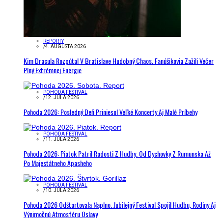
REPORTY
/
4. AUGUSTA 2026
Kim Dracula Rozpútal V Bratislave Hudobný Chaos. Fanúšikovia Zažili Večer
Plný Extrémnej Energie
POHODA FESTIVAL
/
12. JÚLA 2026
Pohoda 2026: Posledný Deň Priniesol Veľké Koncerty Aj Malé Príbehy
POHODA FESTIVAL
/
11. JÚLA 2026
Pohoda 2026: Piatok Patril Radosti Z Hudby. Od Dychovky Z Rumunska Až
Po Majestátneho Apasheho
POHODA FESTIVAL
/
10. JÚLA 2026
Pohoda 2026 Odštartovala Naplno. Jubilejný Festival Spojil Hudbu, Rodiny Aj
Výnimočnú Atmosféru Oslavy