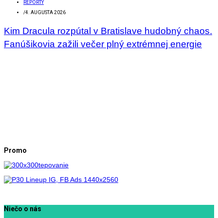
REPORTY
/
4. AUGUSTA 2026
Kim Dracula rozpútal v Bratislave hudobný chaos.
Fanúšikovia zažili večer plný extrémnej energie
Promo
Niečo o nás