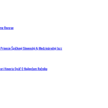
ytme Reggae
a Prinesie Špičkový Slovenský Aj Medzinárodný Jazz
tori Hovoria Opäť O Najlepšom Ročníku