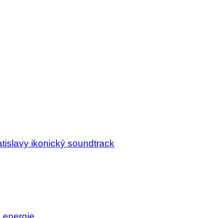
tislavy ikonický soundtrack
j energie