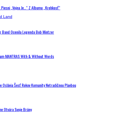
K Piesni „Vojna Je…“ Z Albumu „Krehkosť“
ig Band Ocenila Legenda Bob Mintzer
 Album MANTRAS With & Without Words
de Oslávia Šesť Rokov Komunity Netradičnou Plavbou
ne Otvára Svoje Brány