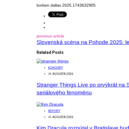
korben dallas 2025.1743632905
previous article
Slovenská scéna na Pohode 2025: leg
Related Posts
KONCERTY
/
6. AUGUSTA 2026
Stranger Things Live po prvýkrát na 
seriálového fenoménu
REPORTY
/
4. AUGUSTA 2026
Kim Dracula rozpútal v Bratislave hu