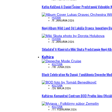
Katka Koščová A Daniel Špiner Predstavujú Videoklip 
HUDBA
/
9. JANUÁRA 2026
Nový Album Wild Land Od Lukáša Oravca: Inovatívny B
HUDBA
/
2. JANUÁRA 2026
Skladateľ A Klavirista Miki Skuta Predstavuje Nový
Kultúra
KULTÚRA
/
18. JÚNA 2026
Black Celebration Na Dunaji: Fanúšikovia Depeche Mo
KULTÚRA
/
26. MÁJA 2026
Kultúrno-Komunitné Centrum BOD Prvého Júna Oficiál
KULTÚRA
/
11. FEBRUÁRA 2026