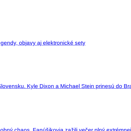
endy, objavy aj elektronické sety
Slovensku. Kyle Dixon a Michael Stein prinesú do Bra
dobný chaos. Fanúšikovia zažili večer plný extrémne