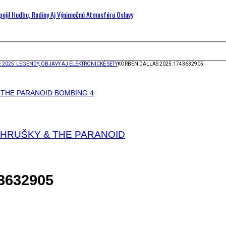
Spojil Hudbu, Rodiny Aj Výnimočnú Atmosféru Oslavy
2025: LEGENDY, OBJAVY AJ ELEKTRONICKÉ SETY
KORBEN DALLAS 2025.1743632905
A A HRUŠKY & THE PARANOID
43632905