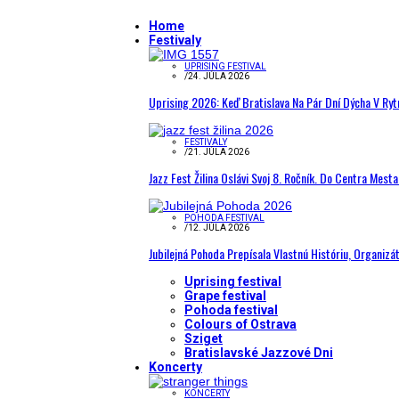
Home
Festivaly
UPRISING FESTIVAL
/
24. JÚLA 2026
Uprising 2026: Keď Bratislava Na Pár Dní Dýcha V R
FESTIVALY
/
21. JÚLA 2026
Jazz Fest Žilina Oslávi Svoj 8. Ročník. Do Centra Mest
POHODA FESTIVAL
/
12. JÚLA 2026
Jubilejná Pohoda Prepísala Vlastnú Históriu, Organizá
Uprising festival
Grape festival
Pohoda festival
Colours of Ostrava
Sziget
Bratislavské Jazzové Dni
Koncerty
KONCERTY