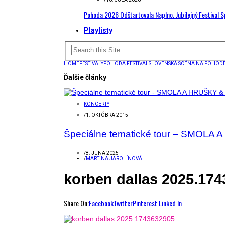
Pohoda 2026 Odštartovala Naplno. Jubilejný Festival 
Playlisty
HOME
FESTIVALY
POHODA FESTIVAL
SLOVENSKÁ SCÉNA NA POHODE 
Ďalšie články
KONCERTY
/
1. OKTÓBRA 2015
Špeciálne tematické tour – SMOL
/
8. JÚNA 2025
/
MARTINA JAROLÍNOVÁ
korben dallas 2025.17
Share On:
Facebook
Twitter
Pinterest
Linked In