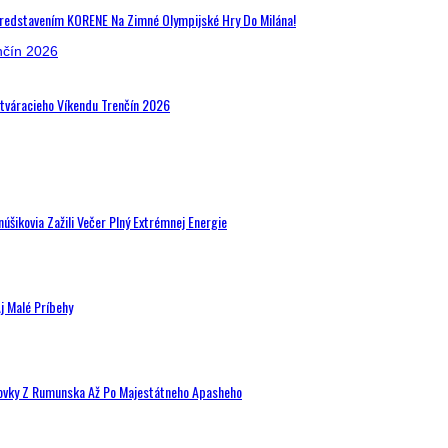
Predstavením KORENE Na Zimné Olympijské Hry Do Milána!
Otváracieho Víkendu Trenčín 2026
šikovia Zažili Večer Plný Extrémnej Energie
j Malé Príbehy
hovky Z Rumunska Až Po Majestátneho Apasheho