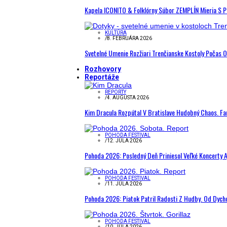
Kapela ICONITO & Folklórny Súbor ZEMPLÍN Mieria S 
KULTÚRA
/
8. FEBRUÁRA 2026
Svetelné Umenie Rozžiari Trenčianske Kostoly Počas 
Rozhovory
Reportáže
REPORTY
/
4. AUGUSTA 2026
Kim Dracula Rozpútal V Bratislave Hudobný Chaos. Fanú
POHODA FESTIVAL
/
12. JÚLA 2026
Pohoda 2026: Posledný Deň Priniesol Veľké Koncerty A
POHODA FESTIVAL
/
11. JÚLA 2026
Pohoda 2026: Piatok Patril Radosti Z Hudby. Od Dyc
POHODA FESTIVAL
/
10. JÚLA 2026