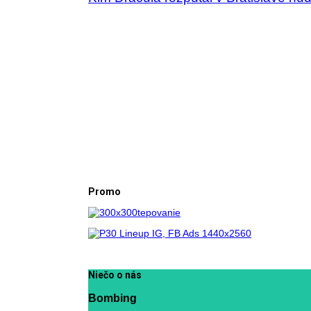
Promo
Niečo o nás
Bombing