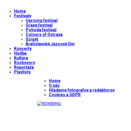
Home
Festivaly
Uprising festival
Grape festival
Pohoda festival
Colours of Ostrava
Sziget
Bratislavské Jazzové Dni
Koncerty
Hudba
Kultúra
Rozhovory
Reportáže
Playlisty
Home
O nás
Hľadáme fotografov a redaktorov
Cookies a GDPR