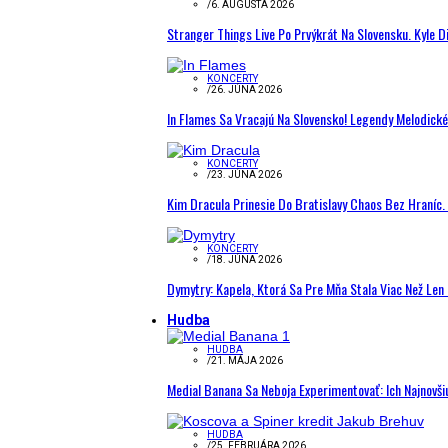
/
6. AUGUSTA 2026
Stranger Things Live Po Prvýkrát Na Slovensku. Kyle D
KONCERTY
/
26. JÚNA 2026
In Flames Sa Vracajú Na Slovensko! Legendy Melodick
KONCERTY
/
23. JÚNA 2026
Kim Dracula Prinesie Do Bratislavy Chaos Bez Hraníc. 
KONCERTY
/
18. JÚNA 2026
Dymytry: Kapela, Ktorá Sa Pre Mňa Stala Viac Než Le
Hudba
HUDBA
/
21. MÁJA 2026
Medial Banana Sa Neboja Experimentovať: Ich Najnovši
HUDBA
/
25. FEBRUÁRA 2026