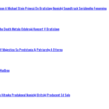
ixon A Michael Stein Prinesú Do Bratislavy Ikonický Soundtrack Seriálového Fenoménu
ého Death Metalu Odohrajú Koncert V Bratislave
V Majesticu Sa Predstavia Aj Patriarchy A Etterna
n Hudbou
u Hitovku Produkoval Ikonický Britský Producent Ed Solo