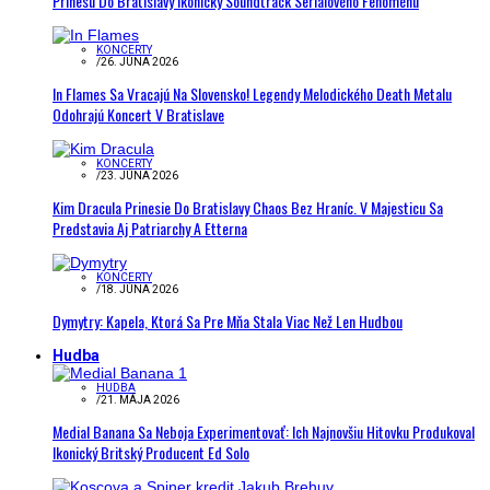
Prinesú Do Bratislavy Ikonický Soundtrack Seriálového Fenoménu
KONCERTY
/
26. JÚNA 2026
In Flames Sa Vracajú Na Slovensko! Legendy Melodického Death Metalu
Odohrajú Koncert V Bratislave
KONCERTY
/
23. JÚNA 2026
Kim Dracula Prinesie Do Bratislavy Chaos Bez Hraníc. V Majesticu Sa
Predstavia Aj Patriarchy A Etterna
KONCERTY
/
18. JÚNA 2026
Dymytry: Kapela, Ktorá Sa Pre Mňa Stala Viac Než Len Hudbou
Hudba
HUDBA
/
21. MÁJA 2026
Medial Banana Sa Neboja Experimentovať: Ich Najnovšiu Hitovku Produkoval
Ikonický Britský Producent Ed Solo