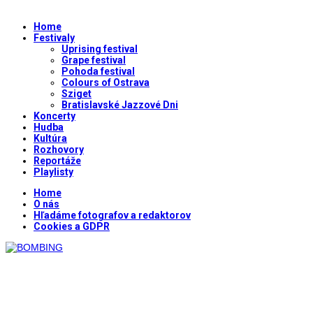
Home
Festivaly
Uprising festival
Grape festival
Pohoda festival
Colours of Ostrava
Sziget
Bratislavské Jazzové Dni
Koncerty
Hudba
Kultúra
Rozhovory
Reportáže
Playlisty
Home
O nás
Hľadáme fotografov a redaktorov
Cookies a GDPR