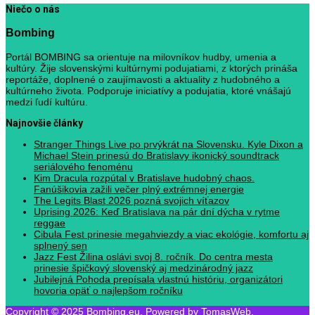
Niečo o nás
Bombing
Portál BOMBING sa orientuje na milovníkov hudby, umenia a
kultúry. Žije slovenskými kultúrnymi podujatiami, z ktorých prináša
reportáže, doplnené o zaujímavosti a aktuality z hudobného a
kultúrneho života. Podporuje iniciatívy a podujatia, ktoré vnášajú
medzi ľudí kultúru.
Najnovšie články
Stranger Things Live po prvýkrát na Slovensku. Kyle Dixon a
Michael Stein prinesú do Bratislavy ikonický soundtrack
seriálového fenoménu
Kim Dracula rozpútal v Bratislave hudobný chaos.
Fanúšikovia zažili večer plný extrémnej energie
The Legits Blast 2026 pozná svojich víťazov
Uprising 2026: Keď Bratislava na pár dní dýcha v rytme
reggae
Cibula Fest prinesie megahviezdy a viac ekológie, komfortu aj
splnený sen
Jazz Fest Žilina oslávi svoj 8. ročník. Do centra mesta
prinesie špičkový slovenský aj medzinárodný jazz
Jubilejná Pohoda prepísala vlastnú históriu, organizátori
hovoria opäť o najlepšom ročníku
Copyright © 2025 Bombing.eu. Powered by TomasWeb.