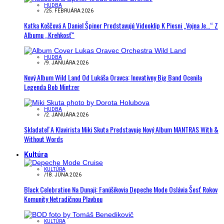
HUDBA
/
25. FEBRUÁRA 2026
Katka Koščová A Daniel Špiner Predstavujú Videoklip K Piesni „Vojna Je…“ Z
Albumu „Krehkosť“
HUDBA
/
9. JANUÁRA 2026
Nový Album Wild Land Od Lukáša Oravca: Inovatívny Big Band Ocenila
Legenda Bob Mintzer
HUDBA
/
2. JANUÁRA 2026
Skladateľ A Klavirista Miki Skuta Predstavuje Nový Album MANTRAS With &
Without Words
Kultúra
KULTÚRA
/
18. JÚNA 2026
Black Celebration Na Dunaji: Fanúšikovia Depeche Mode Oslávia Šesť Rokov
Komunity Netradičnou Plavbou
KULTÚRA