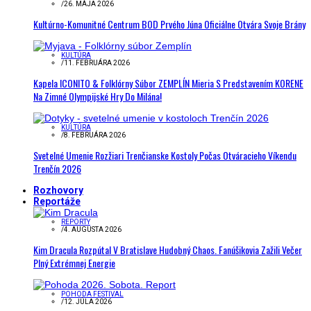
/
26. MÁJA 2026
Kultúrno-Komunitné Centrum BOD Prvého Júna Oficiálne Otvára Svoje Brány
KULTÚRA
/
11. FEBRUÁRA 2026
Kapela ICONITO & Folklórny Súbor ZEMPLÍN Mieria S Predstavením KORENE
Na Zimné Olympijské Hry Do Milána!
KULTÚRA
/
8. FEBRUÁRA 2026
Svetelné Umenie Rozžiari Trenčianske Kostoly Počas Otváracieho Víkendu
Trenčín 2026
Rozhovory
Reportáže
REPORTY
/
4. AUGUSTA 2026
Kim Dracula Rozpútal V Bratislave Hudobný Chaos. Fanúšikovia Zažili Večer
Plný Extrémnej Energie
POHODA FESTIVAL
/
12. JÚLA 2026