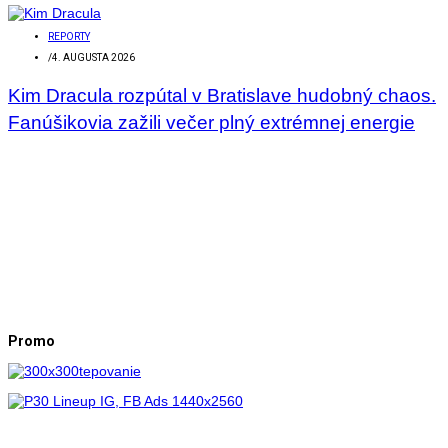
REPORTY
/
4. AUGUSTA 2026
Kim Dracula rozpútal v Bratislave hudobný chaos.
Fanúšikovia zažili večer plný extrémnej energie
Promo