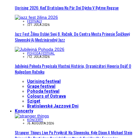
Uprising 2026: Keď Bratislava Na Pár Dní Dýcha V Rytme Reggae
FESTIVALY
/
21. JÚLA 2026
Jazz Fest Žilina Oslávi Svoj 8. Ročník. Do Centra Mesta Prinesie Špičkový
Slovenský Aj Medzinárodný Jazz
POHODA FESTIVAL
/
12. JÚLA 2026
Jubilejná Pohoda Prepísala Vlastnú Históriu, Organizátori Hovoria Opäť O
Najlepšom Ročníku
Uprising festival
Grape festival
Pohoda festival
Colours of Ostrava
Sziget
Bratislavské Jazzové Dni
Koncerty
KONCERTY
/
6. AUGUSTA 2026
Stranger Things Live Po Prvýkrát Na Slovensku. Kyle Dixon A Michael Stein