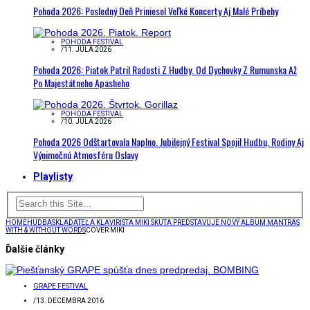
Pohoda 2026: Posledný Deň Priniesol Veľké Koncerty Aj Malé Príbehy
POHODA FESTIVAL
/
11. JÚLA 2026
Pohoda 2026: Piatok Patril Radosti Z Hudby. Od Dychovky Z Rumunska Až
Po Majestátneho Apasheho
POHODA FESTIVAL
/
10. JÚLA 2026
Pohoda 2026 Odštartovala Naplno. Jubilejný Festival Spojil Hudbu, Rodiny Aj
Výnimočnú Atmosféru Oslavy
Playlisty
HOME
HUDBA
SKLADATEĽ A KLAVIRISTA MIKI SKUTA PREDSTAVUJE NOVÝ ALBUM MANTRAS
WITH & WITHOUT WORDS
COVER MIKI
Ďalšie články
GRAPE FESTIVAL
/
13. DECEMBRA 2016