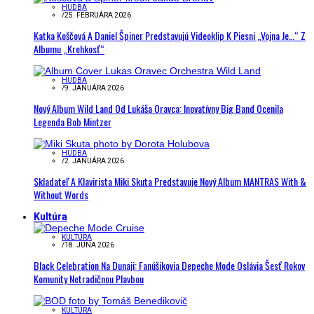
HUDBA
/
25. FEBRUÁRA 2026
Katka Koščová A Daniel Špiner Predstavujú Videoklip K Piesni „Vojna Je…“ Z
Albumu „Krehkosť“
HUDBA
/
9. JANUÁRA 2026
Nový Album Wild Land Od Lukáša Oravca: Inovatívny Big Band Ocenila
Legenda Bob Mintzer
HUDBA
/
2. JANUÁRA 2026
Skladateľ A Klavirista Miki Skuta Predstavuje Nový Album MANTRAS With &
Without Words
Kultúra
KULTÚRA
/
18. JÚNA 2026
Black Celebration Na Dunaji: Fanúšikovia Depeche Mode Oslávia Šesť Rokov
Komunity Netradičnou Plavbou
KULTÚRA