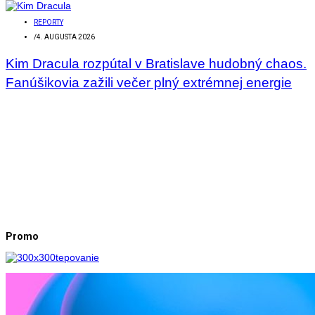
REPORTY
/
4. AUGUSTA 2026
Kim Dracula rozpútal v Bratislave hudobný chaos.
Fanúšikovia zažili večer plný extrémnej energie
Promo