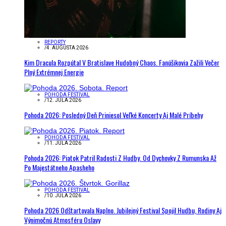
REPORTY
/
4. AUGUSTA 2026
Kim Dracula Rozpútal V Bratislave Hudobný Chaos. Fanúšikovia Zažili Večer
Plný Extrémnej Energie
POHODA FESTIVAL
/
12. JÚLA 2026
Pohoda 2026: Posledný Deň Priniesol Veľké Koncerty Aj Malé Príbehy
POHODA FESTIVAL
/
11. JÚLA 2026
Pohoda 2026: Piatok Patril Radosti Z Hudby. Od Dychovky Z Rumunska Až
Po Majestátneho Apasheho
POHODA FESTIVAL
/
10. JÚLA 2026
Pohoda 2026 Odštartovala Naplno. Jubilejný Festival Spojil Hudbu, Rodiny Aj
Výnimočnú Atmosféru Oslavy