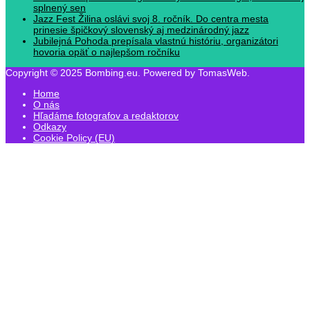
splnený sen
Jazz Fest Žilina oslávi svoj 8. ročník. Do centra mesta
prinesie špičkový slovenský aj medzinárodný jazz
Jubilejná Pohoda prepísala vlastnú históriu, organizátori
hovoria opäť o najlepšom ročníku
Copyright © 2025 Bombing.eu. Powered by TomasWeb.
Home
O nás
Hľadáme fotografov a redaktorov
Odkazy
Cookie Policy (EU)