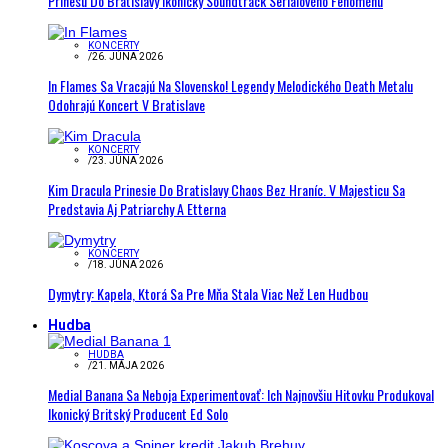
Prinesú Do Bratislavy Ikonický Soundtrack Seriálového Fenoménu
KONCERTY
/
26. JÚNA 2026
In Flames Sa Vracajú Na Slovensko! Legendy Melodického Death Metalu
Odohrajú Koncert V Bratislave
KONCERTY
/
23. JÚNA 2026
Kim Dracula Prinesie Do Bratislavy Chaos Bez Hraníc. V Majesticu Sa
Predstavia Aj Patriarchy A Etterna
KONCERTY
/
18. JÚNA 2026
Dymytry: Kapela, Ktorá Sa Pre Mňa Stala Viac Než Len Hudbou
Hudba
HUDBA
/
21. MÁJA 2026
Medial Banana Sa Neboja Experimentovať: Ich Najnovšiu Hitovku Produkoval
Ikonický Britský Producent Ed Solo