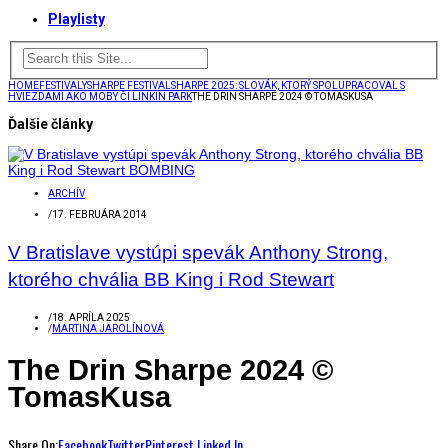
Playlisty
HOME
FESTIVALY
SHARPE FESTIVAL
SHARPE 2025: SLOVÁK, KTORÝ SPOLUPRACOVAL S
HVIEZDAMI AKO MOBY ČI LINKIN PARK
THE DRIN SHARPE 2024 © TOMASKUSA
Ďalšie články
ARCHÍV
/
17. FEBRUÁRA 2014
V Bratislave vystúpi spevák Anthony Strong,
ktorého chvália BB King i Rod Stewart
/
18. APRÍLA 2025
/
MARTINA JAROLÍNOVÁ
The Drin Sharpe 2024 ©
TomasKusa
Share On:
Facebook
Twitter
Pinterest
Linked In