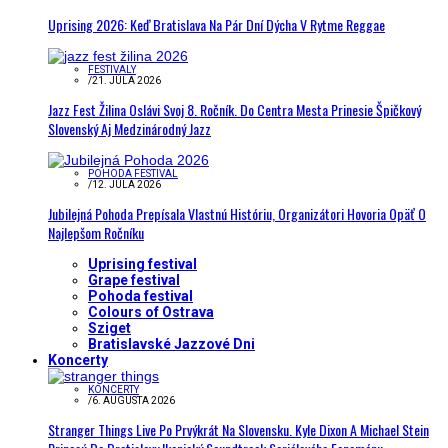
Uprising 2026: Keď Bratislava Na Pár Dní Dýcha V Rytme Reggae
FESTIVALY
/
21. JÚLA 2026
Jazz Fest Žilina Oslávi Svoj 8. Ročník. Do Centra Mesta Prinesie Špičkový
Slovenský Aj Medzinárodný Jazz
POHODA FESTIVAL
/
12. JÚLA 2026
Jubilejná Pohoda Prepísala Vlastnú Históriu, Organizátori Hovoria Opäť O
Najlepšom Ročníku
Uprising festival
Grape festival
Pohoda festival
Colours of Ostrava
Sziget
Bratislavské Jazzové Dni
Koncerty
KONCERTY
/
6. AUGUSTA 2026
Stranger Things Live Po Prvýkrát Na Slovensku. Kyle Dixon A Michael Stein