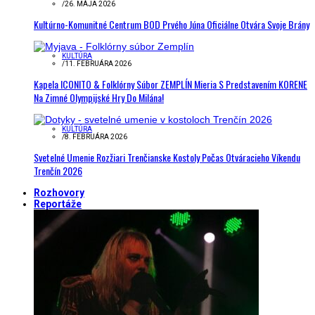
/
26. MÁJA 2026
Kultúrno-Komunitné Centrum BOD Prvého Júna Oficiálne Otvára Svoje Brány
KULTÚRA
/
11. FEBRUÁRA 2026
Kapela ICONITO & Folklórny Súbor ZEMPLÍN Mieria S Predstavením KORENE
Na Zimné Olympijské Hry Do Milána!
KULTÚRA
/
8. FEBRUÁRA 2026
Svetelné Umenie Rozžiari Trenčianske Kostoly Počas Otváracieho Víkendu
Trenčín 2026
Rozhovory
Reportáže