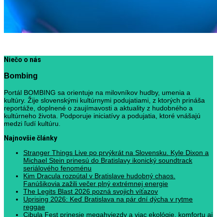
Niečo o nás
Bombing
Portál BOMBING sa orientuje na milovníkov hudby, umenia a
kultúry. Žije slovenskými kultúrnymi podujatiami, z ktorých prináša
reportáže, doplnené o zaujímavosti a aktuality z hudobného a
kultúrneho života. Podporuje iniciatívy a podujatia, ktoré vnášajú
medzi ľudí kultúru.
Najnovšie články
Stranger Things Live po prvýkrát na Slovensku. Kyle Dixon a
Michael Stein prinesú do Bratislavy ikonický soundtrack
seriálového fenoménu
Kim Dracula rozpútal v Bratislave hudobný chaos.
Fanúšikovia zažili večer plný extrémnej energie
The Legits Blast 2026 pozná svojich víťazov
Uprising 2026: Keď Bratislava na pár dní dýcha v rytme
reggae
Cibula Fest prinesie megahviezdy a viac ekológie, komfortu aj