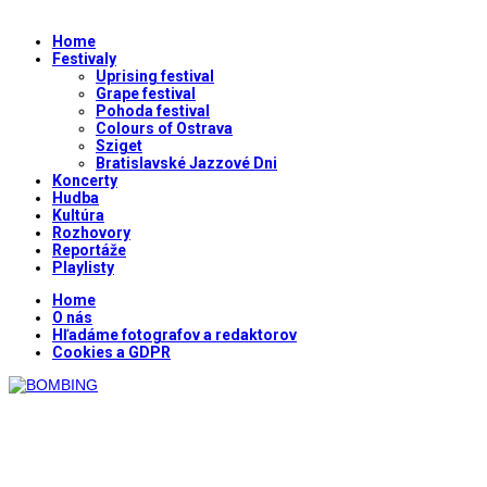
Home
Festivaly
Uprising festival
Grape festival
Pohoda festival
Colours of Ostrava
Sziget
Bratislavské Jazzové Dni
Koncerty
Hudba
Kultúra
Rozhovory
Reportáže
Playlisty
Home
O nás
Hľadáme fotografov a redaktorov
Cookies a GDPR