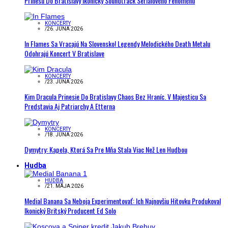
Prinesú Do Bratislavy Ikonický Soundtrack Seriálového Fenoménu
KONCERTY
/
26. JÚNA 2026
In Flames Sa Vracajú Na Slovensko! Legendy Melodického Death Metalu
Odohrajú Koncert V Bratislave
KONCERTY
/
23. JÚNA 2026
Kim Dracula Prinesie Do Bratislavy Chaos Bez Hraníc. V Majesticu Sa
Predstavia Aj Patriarchy A Etterna
KONCERTY
/
18. JÚNA 2026
Dymytry: Kapela, Ktorá Sa Pre Mňa Stala Viac Než Len Hudbou
Hudba
HUDBA
/
21. MÁJA 2026
Medial Banana Sa Neboja Experimentovať: Ich Najnovšiu Hitovku Produkoval
Ikonický Britský Producent Ed Solo