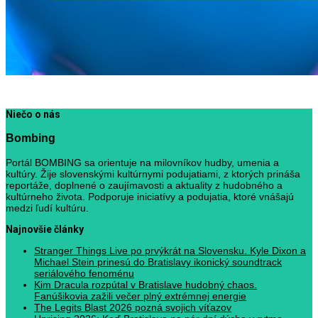
Niečo o nás
Bombing
Portál BOMBING sa orientuje na milovníkov hudby, umenia a
kultúry. Žije slovenskými kultúrnymi podujatiami, z ktorých prináša
reportáže, doplnené o zaujímavosti a aktuality z hudobného a
kultúrneho života. Podporuje iniciatívy a podujatia, ktoré vnášajú
medzi ľudí kultúru.
Najnovšie články
Stranger Things Live po prvýkrát na Slovensku. Kyle Dixon a
Michael Stein prinesú do Bratislavy ikonický soundtrack
seriálového fenoménu
Kim Dracula rozpútal v Bratislave hudobný chaos.
Fanúšikovia zažili večer plný extrémnej energie
The Legits Blast 2026 pozná svojich víťazov