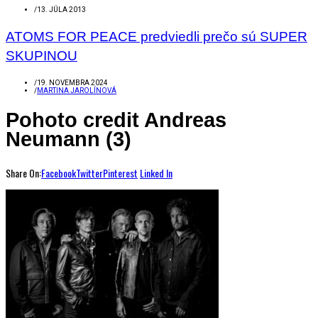
/
13. JÚLA 2013
ATOMS FOR PEACE predviedli prečo sú SUPER
SKUPINOU
/
19. NOVEMBRA 2024
/
MARTINA JAROLÍNOVÁ
Pohoto credit Andreas
Neumann (3)
Share On:
Facebook
Twitter
Pinterest
Linked In