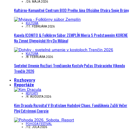
/
26. MÁJA 2026
Kultúrno-Komunitné Centrum BOD Prvého Júna Oficiálne Otvára Svoje Brány
KULTÚRA
/
11. FEBRUÁRA 2026
Kapela ICONITO & Folklórny Súbor ZEMPLÍN Mieria S Predstavením KORENE
Na Zimné Olympijské Hry Do Milána!
KULTÚRA
/
8. FEBRUÁRA 2026
Svetelné Umenie Rozžiari Trenčianske Kostoly Počas Otváracieho Víkendu
Trenčín 2026
Rozhovory
Reportáže
REPORTY
/
4. AUGUSTA 2026
Kim Dracula Rozpútal V Bratislave Hudobný Chaos. Fanúšikovia Zažili Večer
Plný Extrémnej Energie
POHODA FESTIVAL
/
12. JÚLA 2026