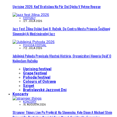
Uprising 2026: Keď Bratislava Na Pár Dní Dýcha V Rytme Reggae
FESTIVALY
/
21. JÚLA 2026
Jazz Fest Žilina Oslávi Svoj 8. Ročník. Do Centra Mesta Prinesie Špičkový
Slovenský Aj Medzinárodný Jazz
POHODA FESTIVAL
/
12. JÚLA 2026
Jubilejná Pohoda Prepísala Vlastnú Históriu, Organizátori Hovoria Opäť O
Najlepšom Ročníku
Uprising festival
Grape festival
Pohoda festival
Colours of Ostrava
Sziget
Bratislavské Jazzové Dni
Koncerty
KONCERTY
/
6. AUGUSTA 2026
Stranger Things Live Po Prvýkrát Na Slovensku. Kyle Dixon A Michael Stein