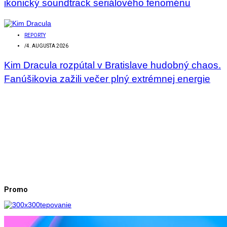
ikonický soundtrack seriálového fenoménu
REPORTY
/
4. AUGUSTA 2026
Kim Dracula rozpútal v Bratislave hudobný chaos.
Fanúšikovia zažili večer plný extrémnej energie
Promo