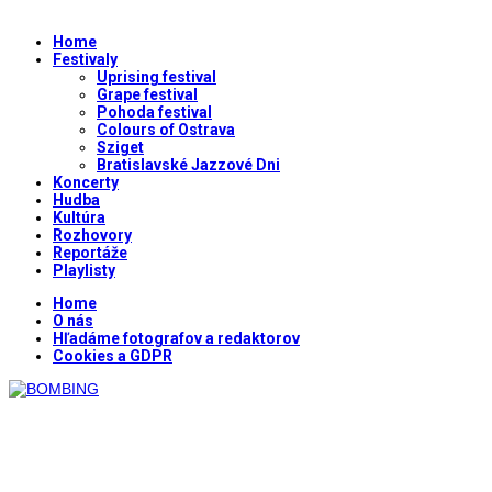
Home
Festivaly
Uprising festival
Grape festival
Pohoda festival
Colours of Ostrava
Sziget
Bratislavské Jazzové Dni
Koncerty
Hudba
Kultúra
Rozhovory
Reportáže
Playlisty
Home
O nás
Hľadáme fotografov a redaktorov
Cookies a GDPR