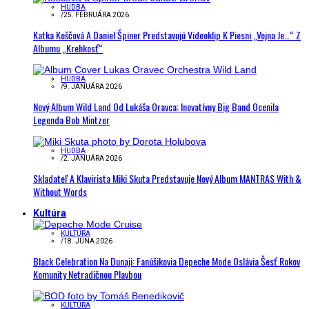
HUDBA
/
25. FEBRUÁRA 2026
Katka Koščová A Daniel Špiner Predstavujú Videoklip K Piesni „Vojna Je…“ Z
Albumu „Krehkosť“
HUDBA
/
9. JANUÁRA 2026
Nový Album Wild Land Od Lukáša Oravca: Inovatívny Big Band Ocenila
Legenda Bob Mintzer
HUDBA
/
2. JANUÁRA 2026
Skladateľ A Klavirista Miki Skuta Predstavuje Nový Album MANTRAS With &
Without Words
Kultúra
KULTÚRA
/
18. JÚNA 2026
Black Celebration Na Dunaji: Fanúšikovia Depeche Mode Oslávia Šesť Rokov
Komunity Netradičnou Plavbou
KULTÚRA