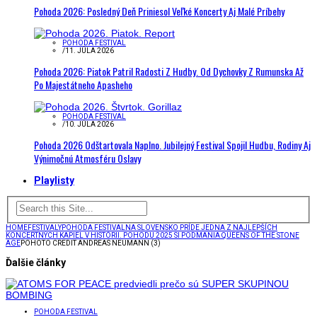
Pohoda 2026: Posledný Deň Priniesol Veľké Koncerty Aj Malé Príbehy
POHODA FESTIVAL
/
11. JÚLA 2026
Pohoda 2026: Piatok Patril Radosti Z Hudby. Od Dychovky Z Rumunska Až
Po Majestátneho Apasheho
POHODA FESTIVAL
/
10. JÚLA 2026
Pohoda 2026 Odštartovala Naplno. Jubilejný Festival Spojil Hudbu, Rodiny Aj
Výnimočnú Atmosféru Oslavy
Playlisty
HOME
FESTIVALY
POHODA FESTIVAL
NA SLOVENSKO PRÍDE JEDNA Z NAJLEPŠÍCH
KONCERTNÝCH KAPIEL V HISTÓRII. POHODU 2025 SI PODMANIA QUEENS OF THE STONE
AGE
POHOTO CREDIT ANDREAS NEUMANN (3)
Ďalšie články
POHODA FESTIVAL