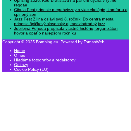
Uprising 2026: Keď Bratislava na pár dní dýcha v rytme
reggae
Cibula Fest prinesie megahviezdy a viac ekológie, komfortu aj
splnený sen
Jazz Fest Žilina oslávi svoj 8. ročník. Do centra mesta
prinesie špičkový slovenský aj medzinárodný jazz
Jubilejná Pohoda prepísala vlastnú históriu, organizátori
hovoria opäť o najlepšom ročníku
Copyright © 2025 Bombing.eu. Powered by TomasWeb.
Home
O nás
Hľadáme fotografov a redaktorov
Odkazy
Cookie Policy (EU)