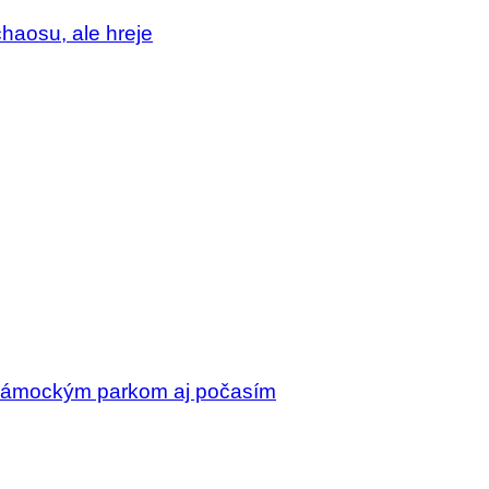
chaosu, ale hreje
 zámockým parkom aj počasím