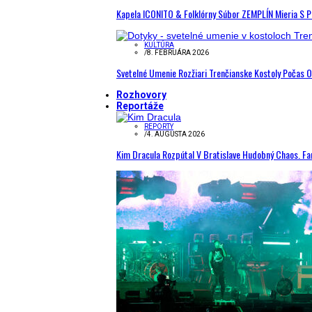
Kapela ICONITO & Folklórny Súbor ZEMPLÍN Mieria S 
KULTÚRA
/
8. FEBRUÁRA 2026
Svetelné Umenie Rozžiari Trenčianske Kostoly Počas 
Rozhovory
Reportáže
REPORTY
/
4. AUGUSTA 2026
Kim Dracula Rozpútal V Bratislave Hudobný Chaos. Fanú