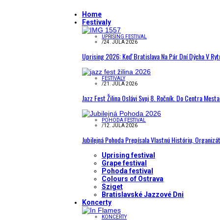
Home
Festivaly
UPRISING FESTIVAL
/
24. JÚLA 2026
Uprising 2026: Keď Bratislava Na Pár Dní Dýcha V R
FESTIVALY
/
21. JÚLA 2026
Jazz Fest Žilina Oslávi Svoj 8. Ročník. Do Centra Mest
POHODA FESTIVAL
/
12. JÚLA 2026
Jubilejná Pohoda Prepísala Vlastnú Históriu, Organizá
Uprising festival
Grape festival
Pohoda festival
Colours of Ostrava
Sziget
Bratislavské Jazzové Dni
Koncerty
KONCERTY