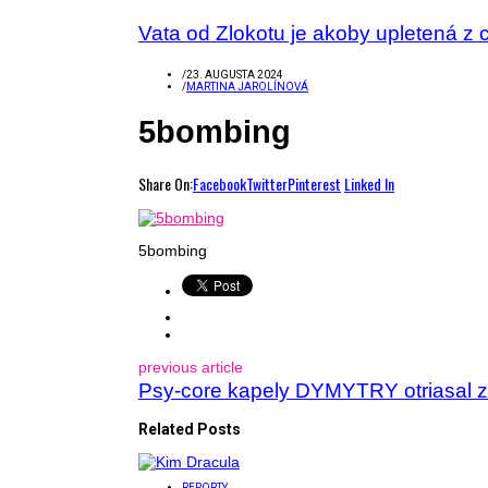
Vata od Zlokotu je akoby upletená z 
/
23. AUGUSTA 2024
/
MARTINA JAROLÍNOVÁ
5bombing
Share On:
Facebook
Twitter
Pinterest
Linked In
5bombing
previous article
Psy-core kapely DYMYTRY otriasal
Related Posts
REPORTY