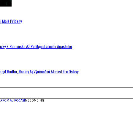
j Malé Príbehy
hovky Z Rumunska Až Po Majestátneho Apasheho
Spojil Hudbu, Rodiny Aj Výnimočnú Atmosféru Oslavy
PARKOM AJ POČASÍM
5BOMBING