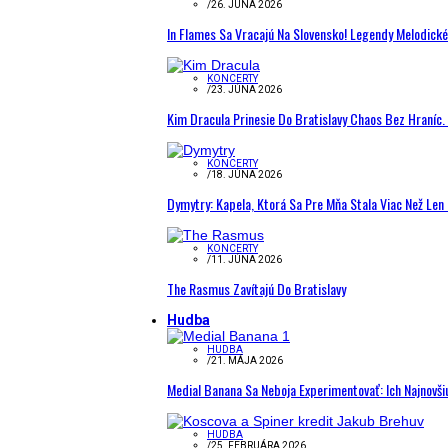
/
26. JÚNA 2026
In Flames Sa Vracajú Na Slovensko! Legendy Melodick
KONCERTY
/
23. JÚNA 2026
Kim Dracula Prinesie Do Bratislavy Chaos Bez Hraníc. 
KONCERTY
/
18. JÚNA 2026
Dymytry: Kapela, Ktorá Sa Pre Mňa Stala Viac Než Le
KONCERTY
/
11. JÚNA 2026
The Rasmus Zavítajú Do Bratislavy
Hudba
HUDBA
/
21. MÁJA 2026
Medial Banana Sa Neboja Experimentovať: Ich Najnovši
HUDBA
/
25. FEBRUÁRA 2026