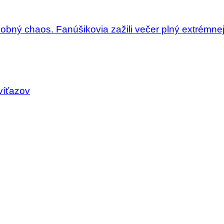
dobný chaos. Fanúšikovia zažili večer plný extrémne
víťazov