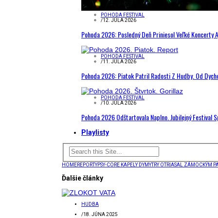
POHODA FESTIVAL
/
12. JÚLA 2026
Pohoda 2026: Posledný Deň Priniesol Veľké Koncerty A
POHODA FESTIVAL
/
11. JÚLA 2026
Pohoda 2026: Piatok Patril Radosti Z Hudby. Od Dyc
POHODA FESTIVAL
/
10. JÚLA 2026
Pohoda 2026 Odštartovala Naplno. Jubilejný Festival 
Playlisty
HOME
REPORTY
PSY-CORE KAPELY DYMYTRY OTRIASAL ZÁMOCKÝM 
Ďalšie články
HUDBA
/
18. JÚNA 2025