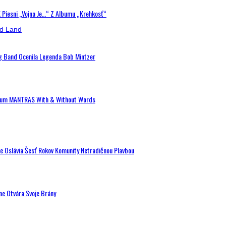
K Piesni „Vojna Je…“ Z Albumu „Krehkosť“
ig Band Ocenila Legenda Bob Mintzer
 Album MANTRAS With & Without Words
de Oslávia Šesť Rokov Komunity Netradičnou Plavbou
ne Otvára Svoje Brány