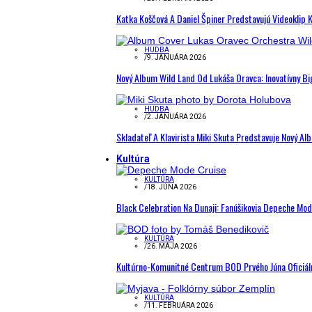
Katka Koščová A Daniel Špiner Predstavujú Videoklip 
HUDBA
/
9. JANUÁRA 2026
Nový Album Wild Land Od Lukáša Oravca: Inovatívny B
HUDBA
/
2. JANUÁRA 2026
Skladateľ A Klavirista Miki Skuta Predstavuje Nový
Kultúra
KULTÚRA
/
18. JÚNA 2026
Black Celebration Na Dunaji: Fanúšikovia Depeche Mo
KULTÚRA
/
26. MÁJA 2026
Kultúrno-Komunitné Centrum BOD Prvého Júna Oficiál
KULTÚRA
/
11. FEBRUÁRA 2026