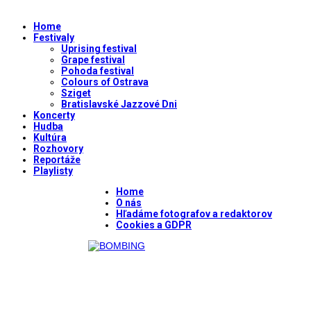
Home
Festivaly
Uprising festival
Grape festival
Pohoda festival
Colours of Ostrava
Sziget
Bratislavské Jazzové Dni
Koncerty
Hudba
Kultúra
Rozhovory
Reportáže
Playlisty
Home
O nás
Hľadáme fotografov a redaktorov
Cookies a GDPR