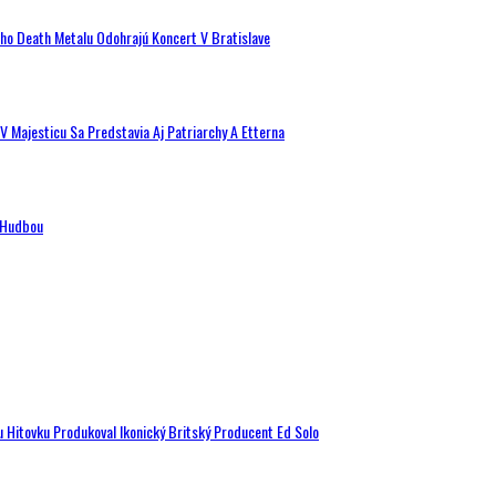
ého Death Metalu Odohrajú Koncert V Bratislave
V Majesticu Sa Predstavia Aj Patriarchy A Etterna
n Hudbou
u Hitovku Produkoval Ikonický Britský Producent Ed Solo