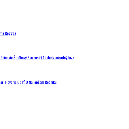
ytme Reggae
a Prinesie Špičkový Slovenský Aj Medzinárodný Jazz
tori Hovoria Opäť O Najlepšom Ročníku