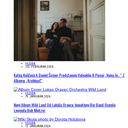
HUDBA
/
25. FEBRUÁRA 2026
Katka Koščová A Daniel Špiner Predstavujú Videoklip K Piesni „Vojna Je…“ Z
Albumu „Krehkosť“
HUDBA
/
9. JANUÁRA 2026
Nový Album Wild Land Od Lukáša Oravca: Inovatívny Big Band Ocenila
Legenda Bob Mintzer
HUDBA
/
2. JANUÁRA 2026