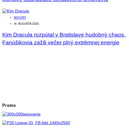
REPORTY
/
4. AUGUSTA 2026
Kim Dracula rozpútal v Bratislave hudobný chaos.
Fanúšikovia zažili večer plný extrémnej energie
Promo