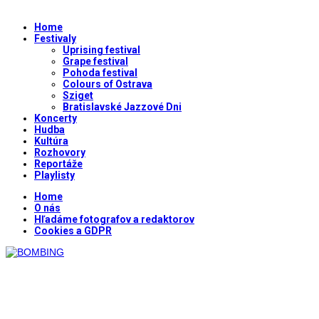
Home
Festivaly
Uprising festival
Grape festival
Pohoda festival
Colours of Ostrava
Sziget
Bratislavské Jazzové Dni
Koncerty
Hudba
Kultúra
Rozhovory
Reportáže
Playlisty
Home
O nás
Hľadáme fotografov a redaktorov
Cookies a GDPR