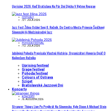
Uprising 2026: Keď Bratislava Na Pár Dní Dýcha V Rytme Reggae
FESTIVALY
/
21. JÚLA 2026
Jazz Fest Žilina Oslávi Svoj 8. Ročník. Do Centra Mesta Prinesie Špičkový
Slovenský Aj Medzinárodný Jazz
POHODA FESTIVAL
/
12. JÚLA 2026
Jubilejná Pohoda Prepísala Vlastnú Históriu, Organizátori Hovoria Opäť O
Najlepšom Ročníku
Uprising festival
Grape festival
Pohoda festival
Colours of Ostrava
Sziget
Bratislavské Jazzové Dni
Koncerty
KONCERTY
/
6. AUGUSTA 2026
Stranger Things Live Po Prvýkrát Na Slovensku. Kyle Dixon A Michael Stein