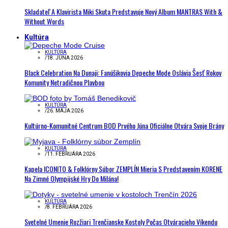
Skladateľ A Klavirista Miki Skuta Predstavuje Nový Album MANTRAS With &
Without Words
Kultúra
KULTÚRA
/
18. JÚNA 2026
Black Celebration Na Dunaji: Fanúšikovia Depeche Mode Oslávia Šesť Rokov
Komunity Netradičnou Plavbou
KULTÚRA
/
26. MÁJA 2026
Kultúrno-Komunitné Centrum BOD Prvého Júna Oficiálne Otvára Svoje Brány
KULTÚRA
/
11. FEBRUÁRA 2026
Kapela ICONITO & Folklórny Súbor ZEMPLÍN Mieria S Predstavením KORENE
Na Zimné Olympijské Hry Do Milána!
KULTÚRA
/
8. FEBRUÁRA 2026
Svetelné Umenie Rozžiari Trenčianske Kostoly Počas Otváracieho Víkendu