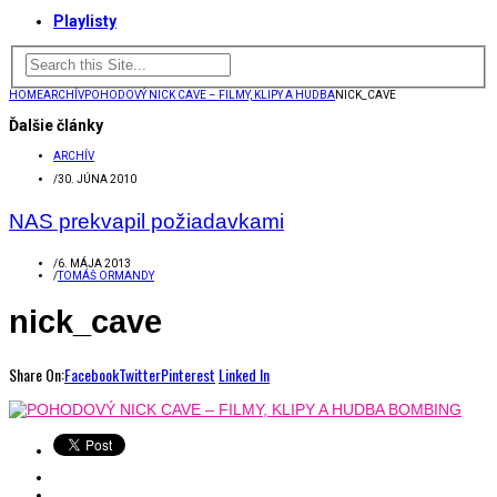
Playlisty
HOME
ARCHÍV
POHODOVÝ NICK CAVE – FILMY, KLIPY A HUDBA
NICK_CAVE
Ďalšie články
ARCHÍV
/
30. JÚNA 2010
NAS prekvapil požiadavkami
/
6. MÁJA 2013
/
TOMÁŠ ORMANDY
nick_cave
Share On:
Facebook
Twitter
Pinterest
Linked In