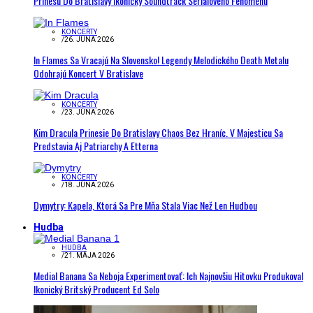
Prinesú Do Bratislavy Ikonický Soundtrack Seriálového Fenoménu
KONCERTY
/
26. JÚNA 2026
In Flames Sa Vracajú Na Slovensko! Legendy Melodického Death Metalu
Odohrajú Koncert V Bratislave
KONCERTY
/
23. JÚNA 2026
Kim Dracula Prinesie Do Bratislavy Chaos Bez Hraníc. V Majesticu Sa
Predstavia Aj Patriarchy A Etterna
KONCERTY
/
18. JÚNA 2026
Dymytry: Kapela, Ktorá Sa Pre Mňa Stala Viac Než Len Hudbou
Hudba
HUDBA
/
21. MÁJA 2026
Medial Banana Sa Neboja Experimentovať: Ich Najnovšiu Hitovku Produkoval
Ikonický Britský Producent Ed Solo