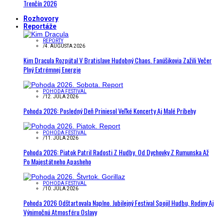
Trenčín 2026
Rozhovory
Reportáže
REPORTY
/
4. AUGUSTA 2026
Kim Dracula Rozpútal V Bratislave Hudobný Chaos. Fanúšikovia Zažili Večer
Plný Extrémnej Energie
POHODA FESTIVAL
/
12. JÚLA 2026
Pohoda 2026: Posledný Deň Priniesol Veľké Koncerty Aj Malé Príbehy
POHODA FESTIVAL
/
11. JÚLA 2026
Pohoda 2026: Piatok Patril Radosti Z Hudby. Od Dychovky Z Rumunska Až
Po Majestátneho Apasheho
POHODA FESTIVAL
/
10. JÚLA 2026
Pohoda 2026 Odštartovala Naplno. Jubilejný Festival Spojil Hudbu, Rodiny Aj
Výnimočnú Atmosféru Oslavy