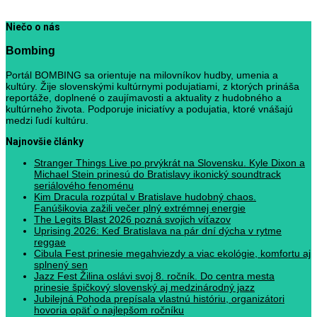
Niečo o nás
Bombing
Portál BOMBING sa orientuje na milovníkov hudby, umenia a
kultúry. Žije slovenskými kultúrnymi podujatiami, z ktorých prináša
reportáže, doplnené o zaujímavosti a aktuality z hudobného a
kultúrneho života. Podporuje iniciatívy a podujatia, ktoré vnášajú
medzi ľudí kultúru.
Najnovšie články
Stranger Things Live po prvýkrát na Slovensku. Kyle Dixon a
Michael Stein prinesú do Bratislavy ikonický soundtrack
seriálového fenoménu
Kim Dracula rozpútal v Bratislave hudobný chaos.
Fanúšikovia zažili večer plný extrémnej energie
The Legits Blast 2026 pozná svojich víťazov
Uprising 2026: Keď Bratislava na pár dní dýcha v rytme
reggae
Cibula Fest prinesie megahviezdy a viac ekológie, komfortu aj
splnený sen
Jazz Fest Žilina oslávi svoj 8. ročník. Do centra mesta
prinesie špičkový slovenský aj medzinárodný jazz
Jubilejná Pohoda prepísala vlastnú históriu, organizátori
hovoria opäť o najlepšom ročníku