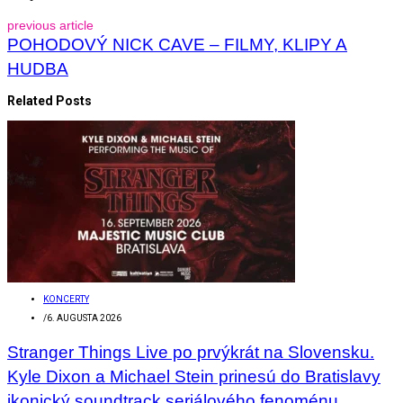
previous article
POHODOVÝ NICK CAVE – FILMY, KLIPY A
HUDBA
Related Posts
KONCERTY
/
6. AUGUSTA 2026
Stranger Things Live po prvýkrát na Slovensku.
Kyle Dixon a Michael Stein prinesú do Bratislavy
ikonický soundtrack seriálového fenoménu