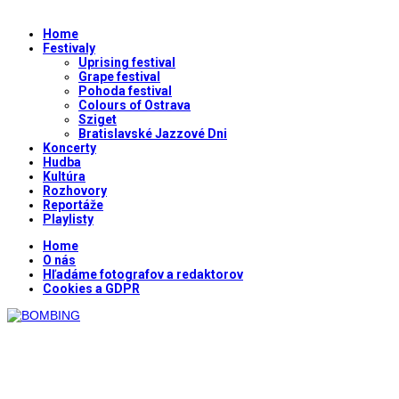
Home
Festivaly
Uprising festival
Grape festival
Pohoda festival
Colours of Ostrava
Sziget
Bratislavské Jazzové Dni
Koncerty
Hudba
Kultúra
Rozhovory
Reportáže
Playlisty
Home
O nás
Hľadáme fotografov a redaktorov
Cookies a GDPR