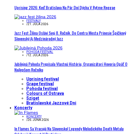
Uprising 2026: Keď Bratislava Na Pár Dní Dýcha V Rytme Reggae
FESTIVALY
/
21. JÚLA 2026
Jazz Fest Žilina Oslávi Svoj 8. Ročník. Do Centra Mesta Prinesie Špičkový
Slovenský Aj Medzinárodný Jazz
POHODA FESTIVAL
/
12. JÚLA 2026
Jubilejná Pohoda Prepísala Vlastnú Históriu, Organizátori Hovoria Opäť O
Najlepšom Ročníku
Uprising festival
Grape festival
Pohoda festival
Colours of Ostrava
Sziget
Bratislavské Jazzové Dni
Koncerty
KONCERTY
/
26. JÚNA 2026
In Flames Sa Vracajú Na Slovensko! Legendy Melodického Death Metalu