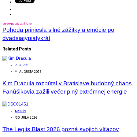
previous article
Pohoda priniesla silné zážitky a emócie po
dvadsiatypiatykrát
Related Posts
REPORTY
/
4. AUGUSTA 2026
Kim Dracula rozpútal v Bratislave hudobný chaos.
Fanúšikovia zažili večer plný extrémnej energie
ARCHÍV
/
30. JÚLA 2026
The Legits Blast 2026 pozná svojich víťazov