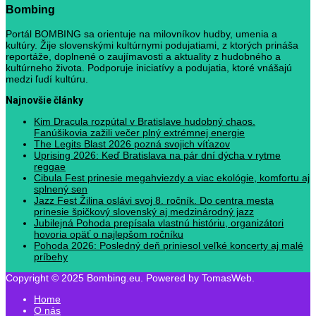
Bombing
Portál BOMBING sa orientuje na milovníkov hudby, umenia a
kultúry. Žije slovenskými kultúrnymi podujatiami, z ktorých prináša
reportáže, doplnené o zaujímavosti a aktuality z hudobného a
kultúrneho života. Podporuje iniciatívy a podujatia, ktoré vnášajú
medzi ľudí kultúru.
Najnovšie články
Kim Dracula rozpútal v Bratislave hudobný chaos.
Fanúšikovia zažili večer plný extrémnej energie
The Legits Blast 2026 pozná svojich víťazov
Uprising 2026: Keď Bratislava na pár dní dýcha v rytme
reggae
Cibula Fest prinesie megahviezdy a viac ekológie, komfortu aj
splnený sen
Jazz Fest Žilina oslávi svoj 8. ročník. Do centra mesta
prinesie špičkový slovenský aj medzinárodný jazz
Jubilejná Pohoda prepísala vlastnú históriu, organizátori
hovoria opäť o najlepšom ročníku
Pohoda 2026: Posledný deň priniesol veľké koncerty aj malé
príbehy
Copyright © 2025 Bombing.eu. Powered by TomasWeb.
Home
O nás