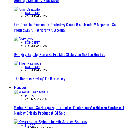
Odohrajú Koncert V Bratislave
KONCERTY
/
23. JÚNA 2026
Kim Dracula Prinesie Do Bratislavy Chaos Bez Hraníc. V Majesticu Sa
Predstavia Aj Patriarchy A Etterna
KONCERTY
/
18. JÚNA 2026
Dymytry: Kapela, Ktorá Sa Pre Mňa Stala Viac Než Len Hudbou
KONCERTY
/
11. JÚNA 2026
The Rasmus Zavítajú Do Bratislavy
Hudba
HUDBA
/
21. MÁJA 2026
Medial Banana Sa Neboja Experimentovať: Ich Najnovšiu Hitovku Produkoval
Ikonický Britský Producent Ed Solo
HUDBA