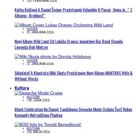
/
25. FEBRUÁRA 2026
Katka Koščová A Daniel Špiner Predstavujú Videoklip K Piesni „Vojna Je…“ Z
Albumu „Krehkosť“
HUDBA
/
9. JANUÁRA 2026
Nový Album Wild Land Od Lukáša Oravca: Inovatívny Big Band Ocenila
Legenda Bob Mintzer
HUDBA
/
2. JANUÁRA 2026
Skladateľ A Klavirista Miki Skuta Predstavuje Nový Album MANTRAS With &
Without Words
Kultúra
KULTÚRA
/
18. JÚNA 2026
Black Celebration Na Dunaji: Fanúšikovia Depeche Mode Oslávia Šesť Rokov
Komunity Netradičnou Plavbou
KULTÚRA
/
26. MÁJA 2026