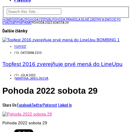
Playlisty
HOME
FESTIVALY
POHODA FESTIVAL
POHODA PRINIESLA SILNÉ ZÁŽITKY A EMÓCIE PO
DVADSIATYPIATYKRÁT
POHODA 2022 SOBOTA 29
Ďalšie články
TOPFEST
/
13. OKTÓBRA 2015
Topfest 2016 zverejňuje prvé mená do LineUpu
/
11. JÚLA 2022
/
MARTINA JAROLÍNOVÁ
Pohoda 2022 sobota 29
Share On:
Facebook
Twitter
Pinterest
Linked In
Pohoda 2022 sobota 29