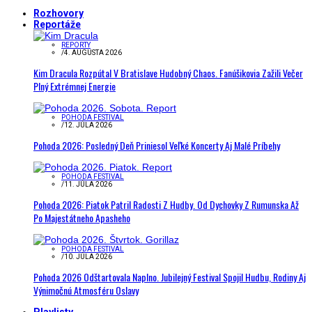
Rozhovory
Reportáže
REPORTY
/
4. AUGUSTA 2026
Kim Dracula Rozpútal V Bratislave Hudobný Chaos. Fanúšikovia Zažili Večer
Plný Extrémnej Energie
POHODA FESTIVAL
/
12. JÚLA 2026
Pohoda 2026: Posledný Deň Priniesol Veľké Koncerty Aj Malé Príbehy
POHODA FESTIVAL
/
11. JÚLA 2026
Pohoda 2026: Piatok Patril Radosti Z Hudby. Od Dychovky Z Rumunska Až
Po Majestátneho Apasheho
POHODA FESTIVAL
/
10. JÚLA 2026
Pohoda 2026 Odštartovala Naplno. Jubilejný Festival Spojil Hudbu, Rodiny Aj
Výnimočnú Atmosféru Oslavy