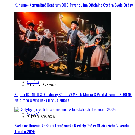
Kultúrno-Komunitné Centrum BOD Prvého Júna Oficiálne Otvára Svoje Brány
KULTÚRA
/
11. FEBRUÁRA 2026
Kapela ICONITO & Folklórny Súbor ZEMPLÍN Mieria S Predstavením KORENE
Na Zimné Olympijské Hry Do Milána!
KULTÚRA
/
8. FEBRUÁRA 2026
Svetelné Umenie Rozžiari Trenčianske Kostoly Počas Otváracieho Víkendu
Trenčín 2026