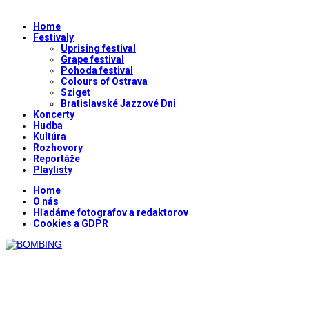
Home
Festivaly
Uprising festival
Grape festival
Pohoda festival
Colours of Ostrava
Sziget
Bratislavské Jazzové Dni
Koncerty
Hudba
Kultúra
Rozhovory
Reportáže
Playlisty
Home
O nás
Hľadáme fotografov a redaktorov
Cookies a GDPR