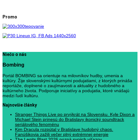
Promo
Niečo o nás
Bombing
Portál BOMBING sa orientuje na milovníkov hudby, umenia a
kultúry. Žije slovenskými kultúrnymi podujatiami, z ktorých prináša
reportáže, doplnené o zaujímavosti a aktuality z hudobného a
kultúrneho života. Podporuje iniciatívy a podujatia, ktoré vnášajú
medzi ľudí kultúru.
Najnovšie články
Stranger Things Live po prvýkrát na Slovensku. Kyle Dixon a
Michael Stein prinesú do Bratislavy ikonický soundtrack
seriálového fenoménu
Kim Dracula rozpútal v Bratislave hudobný chaos.
Fanúšikovia zažili večer plný extrémnej energie
The Legits Blast 2026 pozná svojich víťazov