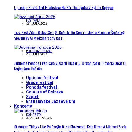
Uprising 2026: Keď Bratislava Na Pár Dní Dýcha V Rytme Reggae
FESTIVALY
/
21. JÚLA 2026
Jazz Fest Žilina Oslávi Svoj 8. Ročník. Do Centra Mesta Prinesie Špičkový
Slovenský Aj Medzinárodný Jazz
POHODA FESTIVAL
/
12. JÚLA 2026
Jubilejná Pohoda Prepísala Vlastnú Históriu, Organizátori Hovoria Opäť O
Najlepšom Ročníku
Uprising festival
Grape festival
Pohoda festival
Colours of Ostrava
Sziget
Bratislavské Jazzové Dni
Koncerty
KONCERTY
/
6. AUGUSTA 2026
Stranger Things Live Po Prvýkrát Na Slovensku. Kyle Dixon A Michael Stein