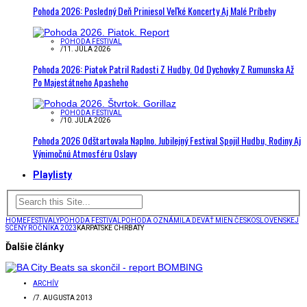
Pohoda 2026: Posledný Deň Priniesol Veľké Koncerty Aj Malé Príbehy
POHODA FESTIVAL
/
11. JÚLA 2026
Pohoda 2026: Piatok Patril Radosti Z Hudby. Od Dychovky Z Rumunska Až
Po Majestátneho Apasheho
POHODA FESTIVAL
/
10. JÚLA 2026
Pohoda 2026 Odštartovala Naplno. Jubilejný Festival Spojil Hudbu, Rodiny Aj
Výnimočnú Atmosféru Oslavy
Playlisty
HOME
FESTIVALY
POHODA FESTIVAL
POHODA OZNÁMILA DEVÄŤ MIEN ČESKOSLOVENSKEJ
SCÉNY ROČNÍKA 2023
KARPATSKE CHRBATY
Ďalšie články
ARCHÍV
/
7. AUGUSTA 2013