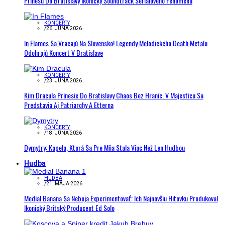
Prinesú Do Bratislavy Ikonický Soundtrack Seriálového Fenoménu
KONCERTY
/
26. JÚNA 2026
In Flames Sa Vracajú Na Slovensko! Legendy Melodického Death Metalu
Odohrajú Koncert V Bratislave
KONCERTY
/
23. JÚNA 2026
Kim Dracula Prinesie Do Bratislavy Chaos Bez Hraníc. V Majesticu Sa
Predstavia Aj Patriarchy A Etterna
KONCERTY
/
18. JÚNA 2026
Dymytry: Kapela, Ktorá Sa Pre Mňa Stala Viac Než Len Hudbou
Hudba
HUDBA
/
21. MÁJA 2026
Medial Banana Sa Neboja Experimentovať: Ich Najnovšiu Hitovku Produkoval
Ikonický Britský Producent Ed Solo