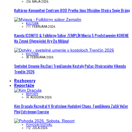
/
26. MÁJA 2026
Kultúrno-Komunitné Centrum BOD Prvého Júna Oficiálne Otvára Svoje Brány
KULTÚRA
/
11. FEBRUÁRA 2026
Kapela ICONITO & Folklórny Súbor ZEMPLÍN Mieria S Predstavením KORENE
Na Zimné Olympijské Hry Do Milána!
KULTÚRA
/
8. FEBRUÁRA 2026
Svetelné Umenie Rozžiari Trenčianske Kostoly Počas Otváracieho Víkendu
Trenčín 2026
Rozhovory
Reportáže
REPORTY
/
4. AUGUSTA 2026
Kim Dracula Rozpútal V Bratislave Hudobný Chaos. Fanúšikovia Zažili Večer
Plný Extrémnej Energie
POHODA FESTIVAL
/
12. JÚLA 2026