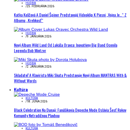
HUDBA
/
25. FEBRUÁRA 2026
Katka Koščová A Daniel Špiner Predstavujú Videoklip K Piesni „Vojna Je…“ Z
Albumu „Krehkosť“
HUDBA
/
9. JANUÁRA 2026
Nový Album Wild Land Od Lukáša Oravca: Inovatívny Big Band Ocenila
Legenda Bob Mintzer
HUDBA
/
2. JANUÁRA 2026
Skladateľ A Klavirista Miki Skuta Predstavuje Nový Album MANTRAS With &
Without Words
Kultúra
KULTÚRA
/
18. JÚNA 2026
Black Celebration Na Dunaji: Fanúšikovia Depeche Mode Oslávia Šesť Rokov
Komunity Netradičnou Plavbou
KULTÚRA