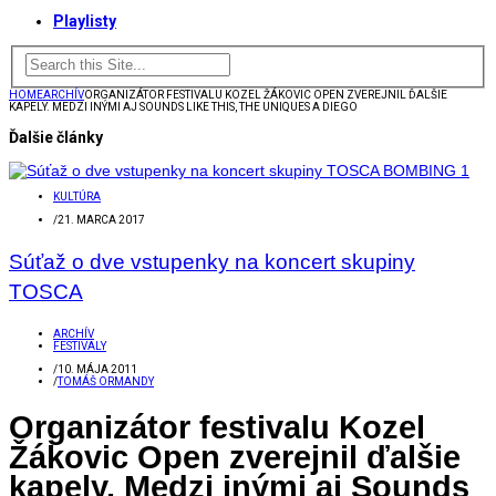
Playlisty
HOME
ARCHÍV
ORGANIZÁTOR FESTIVALU KOZEL ŽÁKOVIC OPEN ZVEREJNIL ĎALŠIE
KAPELY. MEDZI INÝMI AJ SOUNDS LIKE THIS, THE UNIQUES A DIEGO
Ďalšie články
KULTÚRA
/
21. MARCA 2017
Súťaž o dve vstupenky na koncert skupiny
TOSCA
ARCHÍV
FESTIVALY
/
10. MÁJA 2011
/
TOMÁŠ ORMANDY
Organizátor festivalu Kozel
Žákovic Open zverejnil ďalšie
kapely. Medzi inými aj Sounds