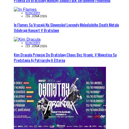
Prinesú Do Bratislavy Ikonický Soundtrack Seriálového Fenoménu
KONCERTY
/
26. JÚNA 2026
In Flames Sa Vracajú Na Slovensko! Legendy Melodického Death Metalu
Odohrajú Koncert V Bratislave
KONCERTY
/
23. JÚNA 2026
Kim Dracula Prinesie Do Bratislavy Chaos Bez Hraníc. V Majesticu Sa
Predstavia Aj Patriarchy A Etterna