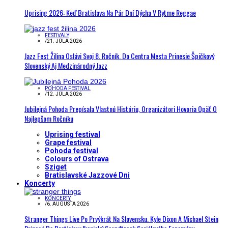
Uprising 2026: Keď Bratislava Na Pár Dní Dýcha V Rytme Reggae
FESTIVALY
/
21. JÚLA 2026
Jazz Fest Žilina Oslávi Svoj 8. Ročník. Do Centra Mesta Prinesie Špičkový
Slovenský Aj Medzinárodný Jazz
POHODA FESTIVAL
/
12. JÚLA 2026
Jubilejná Pohoda Prepísala Vlastnú Históriu, Organizátori Hovoria Opäť O
Najlepšom Ročníku
Uprising festival
Grape festival
Pohoda festival
Colours of Ostrava
Sziget
Bratislavské Jazzové Dni
Koncerty
KONCERTY
/
6. AUGUSTA 2026
Stranger Things Live Po Prvýkrát Na Slovensku. Kyle Dixon A Michael Stein