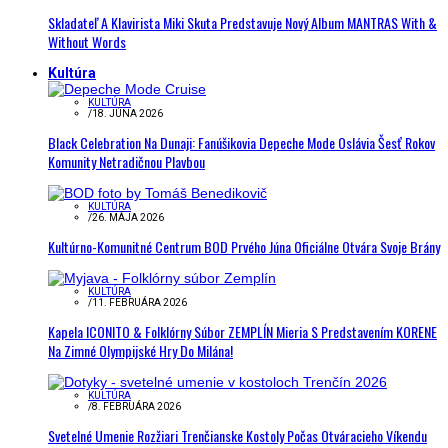
Skladateľ A Klavirista Miki Skuta Predstavuje Nový Album MANTRAS With &
Without Words
Kultúra
KULTÚRA
/
18. JÚNA 2026
Black Celebration Na Dunaji: Fanúšikovia Depeche Mode Oslávia Šesť Rokov
Komunity Netradičnou Plavbou
KULTÚRA
/
26. MÁJA 2026
Kultúrno-Komunitné Centrum BOD Prvého Júna Oficiálne Otvára Svoje Brány
KULTÚRA
/
11. FEBRUÁRA 2026
Kapela ICONITO & Folklórny Súbor ZEMPLÍN Mieria S Predstavením KORENE
Na Zimné Olympijské Hry Do Milána!
KULTÚRA
/
8. FEBRUÁRA 2026
Svetelné Umenie Rozžiari Trenčianske Kostoly Počas Otváracieho Víkendu