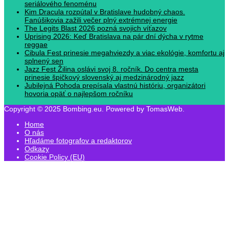
seriálového fenoménu
Kim Dracula rozpútal v Bratislave hudobný chaos.
Fanúšikovia zažili večer plný extrémnej energie
The Legits Blast 2026 pozná svojich víťazov
Uprising 2026: Keď Bratislava na pár dní dýcha v rytme
reggae
Cibula Fest prinesie megahviezdy a viac ekológie, komfortu aj
splnený sen
Jazz Fest Žilina oslávi svoj 8. ročník. Do centra mesta
prinesie špičkový slovenský aj medzinárodný jazz
Jubilejná Pohoda prepísala vlastnú históriu, organizátori
hovoria opäť o najlepšom ročníku
Copyright © 2025 Bombing.eu. Powered by TomasWeb.
Home
O nás
Hľadáme fotografov a redaktorov
Odkazy
Cookie Policy (EU)