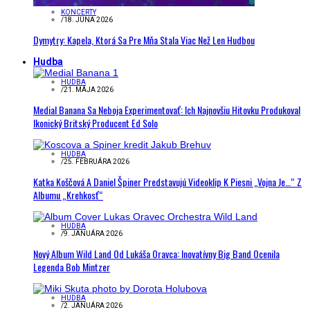
KONCERTY
/
18. JÚNA 2026
Dymytry: Kapela, Ktorá Sa Pre Mňa Stala Viac Než Len Hudbou
Hudba
HUDBA
/
21. MÁJA 2026
Medial Banana Sa Neboja Experimentovať: Ich Najnovšiu Hitovku Produkoval
Ikonický Britský Producent Ed Solo
HUDBA
/
25. FEBRUÁRA 2026
Katka Koščová A Daniel Špiner Predstavujú Videoklip K Piesni „Vojna Je…“ Z
Albumu „Krehkosť“
HUDBA
/
9. JANUÁRA 2026
Nový Album Wild Land Od Lukáša Oravca: Inovatívny Big Band Ocenila
Legenda Bob Mintzer
HUDBA
/
2. JANUÁRA 2026