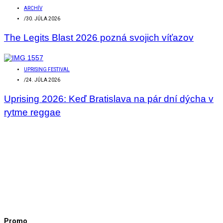
ARCHÍV
/
30. JÚLA 2026
The Legits Blast 2026 pozná svojich víťazov
UPRISING FESTIVAL
/
24. JÚLA 2026
Uprising 2026: Keď Bratislava na pár dní dýcha v
rytme reggae
Promo