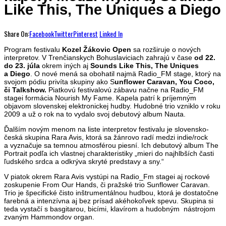
Like This, The Uniques a Diego
Share On:
Facebook
Twitter
Pinterest
Linked In
Program festivalu
Kozel Žákovic Open
sa rozširuje o nových
interpretov. V Trenčianskych Bohuslaviciach zahrajú v čase
od 22.
do 23. júla
okrem iných aj
Sounds Like This, The Uniques
a Diego
. O nové mená sa obohatil najmä Radio_FM stage, ktorý na
svojom pódiu privíta skupiny ako S
unflower Caravan, You Coco,
či Talkshow.
Piatkovú festivalovú zábavu načne na Radio_FM
stagei formácia Nourish My Fame. Kapela patrí k príjemným
objavom slovenskej elektronickej hudby. Hudobné trio vzniklo v roku
2009 a už o rok na to vydalo svoj debutový album Nauta.
Ďalším novým menom na liste interpretov festivalu je slovensko-
česká skupina Rara Avis, ktorá sa žánrovo radí medzi indie/rock
a vyznačuje sa temnou atmosférou piesní. Ich debutový album The
Portrait podľa ich vlastnej charakteristiky „mieri do najhlbších časti
ľudského srdca a odkrýva skryté predstavy a sny.“
V piatok okrem Rara Avis vystúpi na Radio_Fm stagei aj rockové
zoskupenie From Our Hands, či pražské trio Sunflower Caravan.
Trio je špecifické čisto inštrumentálnou hudbou, ktorá je dostatočne
farebná a intenzívna aj bez prísad akéhokoľvek spevu. Skupina si
teda vystačí s basgitarou, bicími, klavírom a hudobným nástrojom
zvaným Hammondov organ.