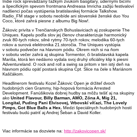
Indie rock sprevádzaný ťažkým zvukom basgitary, údernými bicími
a špecifickým spevom frontmana Andreasa Imricha zažijú festivaloví
nadšenci počas vystúpenia bratislavskej formácie Talkshow.
Radio_FM stage v sobotu neobíde ani slovenské ženské duo You
Coco, ktoré zahrá piesne z albumu Big Now!.
Žákovic privíta v Trenčianskych Bohuslaviciach aj zoskupenie The
Uniques. Kapelu podľa slov jej členov charakterizuje harmonický
zvuk 80-tych rokov, silné rytmy 70-tych rokov, melodika 60-tych
rokov a surová elektronika 21.storočia. The Uniques vystúpia
v sobotu podvečer na hlavnom pódiu. Okrem nich si na ňom
v sobotu večer zahrá aj skupina Tormentor, či bratislavská kapela
Mariša, ktorá len nedávno vydala svoj druhý oficiálny klip k piesni
Adventureland. O rock and roll a swing sa pritom v ten istý deň na
hlavnom pódiu opäť postará skupina Cpt. Slice na čele s Mariánom
Kaščákom.
Headlinerom festivalu Kozel Žákovic Open je držiteľ dvoch
hudobných cien Grammy, hip-hopová formácia Arrested
Development. Fanúšikovia dobrej hudby sa môžu tešiť aj na skupiny
ako
United Flavour, Billy Barman, AMO, Zóna A, Mig 21,
Longital, Puding Pani Elvisovej, Vrbovskí víťazi, The Lovely
Pimps, Got Blue Balls a Hex.
Medzi špeciálnych hudobných hostí
festivalu budú patriť aj Andrej Šeban a David Koller.
Viac informácie sa dozviete na:
http://zakovicopen.sk/