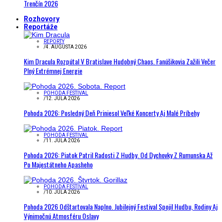
Trenčín 2026
Rozhovory
Reportáže
REPORTY
/
4. AUGUSTA 2026
Kim Dracula Rozpútal V Bratislave Hudobný Chaos. Fanúšikovia Zažili Večer
Plný Extrémnej Energie
POHODA FESTIVAL
/
12. JÚLA 2026
Pohoda 2026: Posledný Deň Priniesol Veľké Koncerty Aj Malé Príbehy
POHODA FESTIVAL
/
11. JÚLA 2026
Pohoda 2026: Piatok Patril Radosti Z Hudby. Od Dychovky Z Rumunska Až
Po Majestátneho Apasheho
POHODA FESTIVAL
/
10. JÚLA 2026
Pohoda 2026 Odštartovala Naplno. Jubilejný Festival Spojil Hudbu, Rodiny Aj
Výnimočnú Atmosféru Oslavy