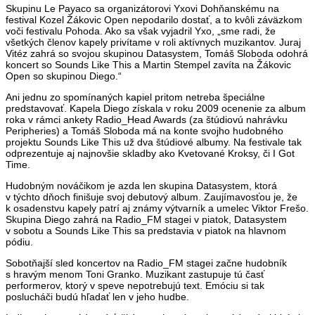
Skupinu Le Payaco sa organizátorovi Yxovi Dohňanskému na
festival Kozel Žákovic Open nepodarilo dostať, a to kvôli záväzkom
voči festivalu Pohoda. Ako sa však vyjadril Yxo, „sme radi, že
všetkých členov kapely privítame v roli aktívnych muzikantov. Juraj
Vitéz zahrá so svojou skupinou Datasystem, Tomáš Sloboda odohrá
koncert so Sounds Like This a Martin Stempel zavíta na Žákovic
Open so skupinou Diego.“
Ani jednu zo spomínaných kapiel pritom netreba špeciálne
predstavovať. Kapela Diego získala v roku 2009 ocenenie za album
roka v rámci ankety Radio_Head Awards (za štúdiovú nahrávku
Peripheries) a Tomáš Sloboda má na konte svojho hudobného
projektu Sounds Like This už dva štúdiové albumy. Na festivale tak
odprezentuje aj najnovšie skladby ako Kvetované Kroksy, či I Got
Time.
Hudobným nováčikom je azda len skupina Datasystem, ktorá
v týchto dňoch finišuje svoj debutový album. Zaujímavosťou je, že
k osadenstvu kapely patrí aj známy výtvarník a umelec Viktor Frešo.
Skupina Diego zahrá na Radio_FM stagei v piatok, Datasystem
v sobotu a Sounds Like This sa predstavia v piatok na hlavnom
pódiu.
Sobotňajší sled koncertov na Radio_FM stagei začne hudobník
s hravým menom Toni Granko. Muzikant zastupuje tú časť
performerov, ktorý v speve nepotrebujú text. Emóciu si tak
poslucháči budú hľadať len v jeho hudbe.