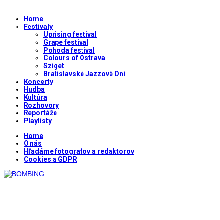
Home
Festivaly
Uprising festival
Grape festival
Pohoda festival
Colours of Ostrava
Sziget
Bratislavské Jazzové Dni
Koncerty
Hudba
Kultúra
Rozhovory
Reportáže
Playlisty
Home
O nás
Hľadáme fotografov a redaktorov
Cookies a GDPR