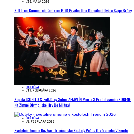
/
26. MÁJA 2026
Kultúrno-Komunitné Centrum BOD Prvého Júna Oficiálne Otvára Svoje Brány
KULTÚRA
/
11. FEBRUÁRA 2026
Kapela ICONITO & Folklórny Súbor ZEMPLÍN Mieria S Predstavením KORENE
Na Zimné Olympijské Hry Do Milána!
KULTÚRA
/
8. FEBRUÁRA 2026
Svetelné Umenie Rozžiari Trenčianske Kostoly Počas Otváracieho Víkendu