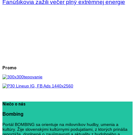
Fanúšikovia zažili večer plný extrémnej energie
Promo
Niečo o nás
Bombing
Portál BOMBING sa orientuje na milovníkov hudby, umenia a
kultúry. Žije slovenskými kultúrnymi podujatiami, z ktorých prináša
reportáže, doplnené o zaujímavosti a aktuality z hudobného a