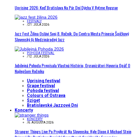
Uprising 2026: Keď Bratislava Na Pár Dní Dýcha V Rytme Reggae
FESTIVALY
/
21. JÚLA 2026
Jazz Fest Žilina Oslávi Svoj 8. Ročník. Do Centra Mesta Prinesie Špičkový
Slovenský Aj Medzinárodný Jazz
POHODA FESTIVAL
/
12. JÚLA 2026
Jubilejná Pohoda Prepísala Vlastnú Históriu, Organizátori Hovoria Opäť O
Najlepšom Ročníku
Uprising festival
Grape festival
Pohoda festival
Colours of Ostrava
Sziget
Bratislavské Jazzové Dni
Koncerty
KONCERTY
/
6. AUGUSTA 2026
Stranger Things Live Po Prvýkrát Na Slovensku. Kyle Dixon A Michael Stein