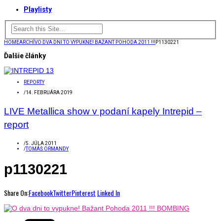
Playlisty
HOME
ARCHÍV
O DVA DNI TO VYPUKNE! BAŽANT POHODA 2011 !!!
P1130221
Ďalšie články
REPORTY
/
14. FEBRUÁRA 2019
LIVE Metallica show v podaní kapely Intrepid –
report
/
5. JÚLA 2011
/
TOMÁŠ ORMANDY
p1130221
Share On:
Facebook
Twitter
Pinterest
Linked In