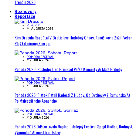
Trenčín 2026
Rozhovory
Reportáže
REPORTY
/
4. AUGUSTA 2026
Kim Dracula Rozpútal V Bratislave Hudobný Chaos. Fanúšikovia Zažili Večer
Plný Extrémnej Energie
POHODA FESTIVAL
/
12. JÚLA 2026
Pohoda 2026: Posledný Deň Priniesol Veľké Koncerty Aj Malé Príbehy
POHODA FESTIVAL
/
11. JÚLA 2026
Pohoda 2026: Piatok Patril Radosti Z Hudby. Od Dychovky Z Rumunska Až
Po Majestátneho Apasheho
POHODA FESTIVAL
/
10. JÚLA 2026
Pohoda 2026 Odštartovala Naplno. Jubilejný Festival Spojil Hudbu, Rodiny Aj
Výnimočnú Atmosféru Oslavy