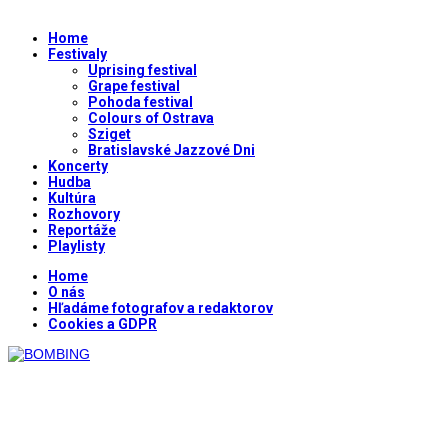
Home
Festivaly
Uprising festival
Grape festival
Pohoda festival
Colours of Ostrava
Sziget
Bratislavské Jazzové Dni
Koncerty
Hudba
Kultúra
Rozhovory
Reportáže
Playlisty
Home
O nás
Hľadáme fotografov a redaktorov
Cookies a GDPR