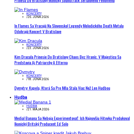
Prinesú Do Bratislavy Ikonický Soundtrack Seriálového Fenoménu
KONCERTY
/
26. JÚNA 2026
In Flames Sa Vracajú Na Slovensko! Legendy Melodického Death Metalu
Odohrajú Koncert V Bratislave
KONCERTY
/
23. JÚNA 2026
Kim Dracula Prinesie Do Bratislavy Chaos Bez Hraníc. V Majesticu Sa
Predstavia Aj Patriarchy A Etterna
KONCERTY
/
18. JÚNA 2026
Dymytry: Kapela, Ktorá Sa Pre Mňa Stala Viac Než Len Hudbou
Hudba
HUDBA
/
21. MÁJA 2026
Medial Banana Sa Neboja Experimentovať: Ich Najnovšiu Hitovku Produkoval
Ikonický Britský Producent Ed Solo