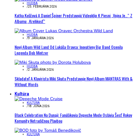
HUDBA
/
25. FEBRUÁRA 2026
Katka Koščová A Daniel Špiner Predstavujú Videoklip K Piesni „Vojna Je…“ Z
Albumu „Krehkosť“
HUDBA
/
9. JANUÁRA 2026
Nový Album Wild Land Od Lukáša Oravca: Inovatívny Big Band Ocenila
Legenda Bob Mintzer
HUDBA
/
2. JANUÁRA 2026
Skladateľ A Klavirista Miki Skuta Predstavuje Nový Album MANTRAS With &
Without Words
Kultúra
KULTÚRA
/
18. JÚNA 2026
Black Celebration Na Dunaji: Fanúšikovia Depeche Mode Oslávia Šesť Rokov
Komunity Netradičnou Plavbou
KULTÚRA