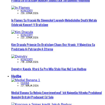
Prinesú Do Bratislavy Ikonický Soundtrack Seriálového Fenoménu
KONCERTY
/
26. JÚNA 2026
In Flames Sa Vracajú Na Slovensko! Legendy Melodického Death Metalu
Odohrajú Koncert V Bratislave
KONCERTY
/
23. JÚNA 2026
Kim Dracula Prinesie Do Bratislavy Chaos Bez Hraníc. V Majesticu Sa
Predstavia Aj Patriarchy A Etterna
KONCERTY
/
18. JÚNA 2026
Dymytry: Kapela, Ktorá Sa Pre Mňa Stala Viac Než Len Hudbou
Hudba
HUDBA
/
21. MÁJA 2026
Medial Banana Sa Neboja Experimentovať: Ich Najnovšiu Hitovku Produkoval
Ikonický Britský Producent Ed Solo