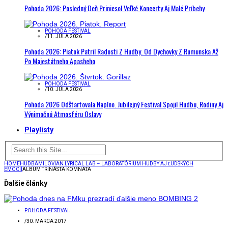
Pohoda 2026: Posledný Deň Priniesol Veľké Koncerty Aj Malé Príbehy
POHODA FESTIVAL
/
11. JÚLA 2026
Pohoda 2026: Piatok Patril Radosti Z Hudby. Od Dychovky Z Rumunska Až
Po Majestátneho Apasheho
POHODA FESTIVAL
/
10. JÚLA 2026
Pohoda 2026 Odštartovala Naplno. Jubilejný Festival Spojil Hudbu, Rodiny Aj
Výnimočnú Atmosféru Oslavy
Playlisty
HOME
HUDBA
MILOVIAN LYRICAL LAB – LABORATÓRIUM HUDBY AJ ĽUDSKÝCH
EMÓCIÍ
ALBUM TRINÁSTA KOMNATA
Ďalšie články
POHODA FESTIVAL
/
30. MARCA 2017