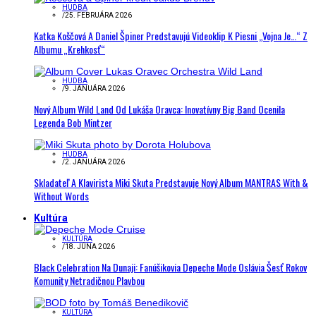
HUDBA
/
25. FEBRUÁRA 2026
Katka Koščová A Daniel Špiner Predstavujú Videoklip K Piesni „Vojna Je…“ Z
Albumu „Krehkosť“
HUDBA
/
9. JANUÁRA 2026
Nový Album Wild Land Od Lukáša Oravca: Inovatívny Big Band Ocenila
Legenda Bob Mintzer
HUDBA
/
2. JANUÁRA 2026
Skladateľ A Klavirista Miki Skuta Predstavuje Nový Album MANTRAS With &
Without Words
Kultúra
KULTÚRA
/
18. JÚNA 2026
Black Celebration Na Dunaji: Fanúšikovia Depeche Mode Oslávia Šesť Rokov
Komunity Netradičnou Plavbou
KULTÚRA