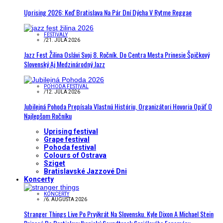
Uprising 2026: Keď Bratislava Na Pár Dní Dýcha V Rytme Reggae
FESTIVALY
/
21. JÚLA 2026
Jazz Fest Žilina Oslávi Svoj 8. Ročník. Do Centra Mesta Prinesie Špičkový
Slovenský Aj Medzinárodný Jazz
POHODA FESTIVAL
/
12. JÚLA 2026
Jubilejná Pohoda Prepísala Vlastnú Históriu, Organizátori Hovoria Opäť O
Najlepšom Ročníku
Uprising festival
Grape festival
Pohoda festival
Colours of Ostrava
Sziget
Bratislavské Jazzové Dni
Koncerty
KONCERTY
/
6. AUGUSTA 2026
Stranger Things Live Po Prvýkrát Na Slovensku. Kyle Dixon A Michael Stein