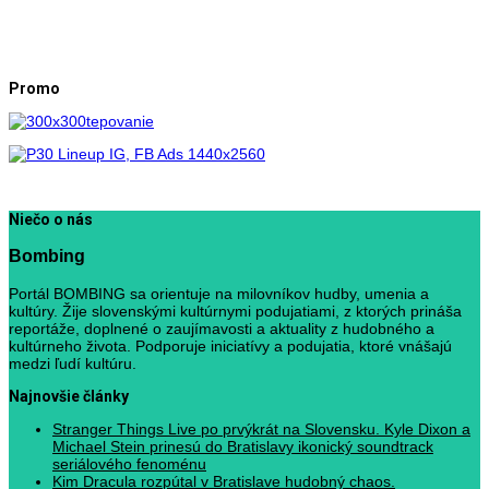
Promo
Niečo o nás
Bombing
Portál BOMBING sa orientuje na milovníkov hudby, umenia a
kultúry. Žije slovenskými kultúrnymi podujatiami, z ktorých prináša
reportáže, doplnené o zaujímavosti a aktuality z hudobného a
kultúrneho života. Podporuje iniciatívy a podujatia, ktoré vnášajú
medzi ľudí kultúru.
Najnovšie články
Stranger Things Live po prvýkrát na Slovensku. Kyle Dixon a
Michael Stein prinesú do Bratislavy ikonický soundtrack
seriálového fenoménu
Kim Dracula rozpútal v Bratislave hudobný chaos.