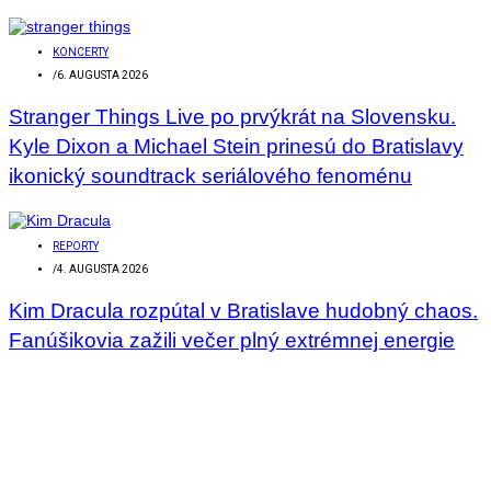
KONCERTY
/
6. AUGUSTA 2026
Stranger Things Live po prvýkrát na Slovensku.
Kyle Dixon a Michael Stein prinesú do Bratislavy
ikonický soundtrack seriálového fenoménu
REPORTY
/
4. AUGUSTA 2026
Kim Dracula rozpútal v Bratislave hudobný chaos.
Fanúšikovia zažili večer plný extrémnej energie