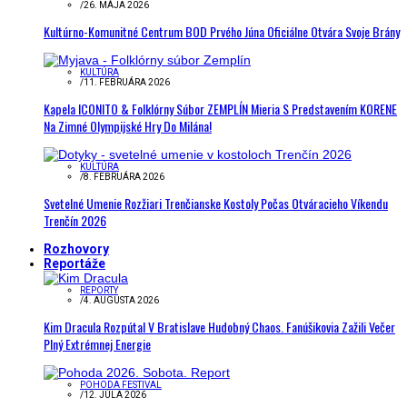
/
26. MÁJA 2026
Kultúrno-Komunitné Centrum BOD Prvého Júna Oficiálne Otvára Svoje Brány
KULTÚRA
/
11. FEBRUÁRA 2026
Kapela ICONITO & Folklórny Súbor ZEMPLÍN Mieria S Predstavením KORENE
Na Zimné Olympijské Hry Do Milána!
KULTÚRA
/
8. FEBRUÁRA 2026
Svetelné Umenie Rozžiari Trenčianske Kostoly Počas Otváracieho Víkendu
Trenčín 2026
Rozhovory
Reportáže
REPORTY
/
4. AUGUSTA 2026
Kim Dracula Rozpútal V Bratislave Hudobný Chaos. Fanúšikovia Zažili Večer
Plný Extrémnej Energie
POHODA FESTIVAL
/
12. JÚLA 2026