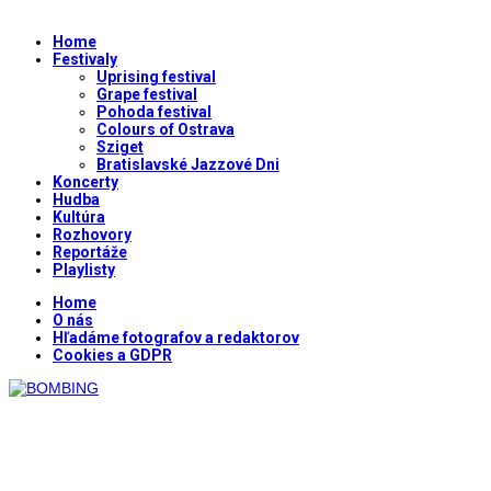
Home
Festivaly
Uprising festival
Grape festival
Pohoda festival
Colours of Ostrava
Sziget
Bratislavské Jazzové Dni
Koncerty
Hudba
Kultúra
Rozhovory
Reportáže
Playlisty
Home
O nás
Hľadáme fotografov a redaktorov
Cookies a GDPR