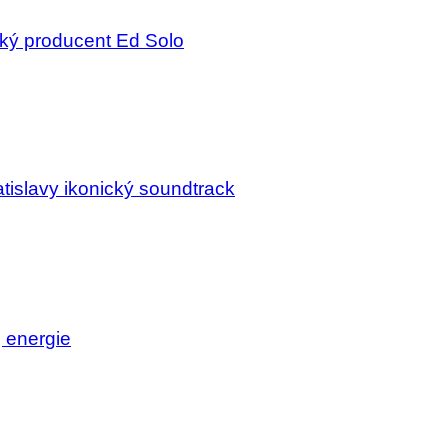
ský producent Ed Solo
tislavy ikonický soundtrack
j energie