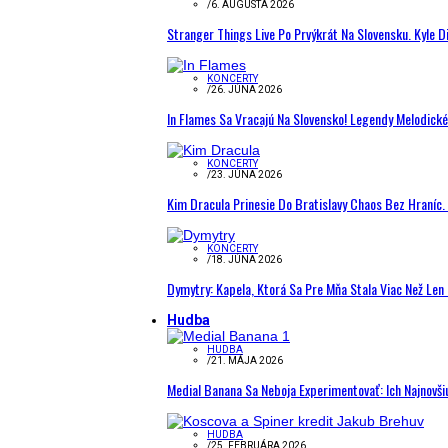
/
6. AUGUSTA 2026
Stranger Things Live Po Prvýkrát Na Slovensku. Kyle D
KONCERTY
/
26. JÚNA 2026
In Flames Sa Vracajú Na Slovensko! Legendy Melodick
KONCERTY
/
23. JÚNA 2026
Kim Dracula Prinesie Do Bratislavy Chaos Bez Hraníc. 
KONCERTY
/
18. JÚNA 2026
Dymytry: Kapela, Ktorá Sa Pre Mňa Stala Viac Než Le
Hudba
HUDBA
/
21. MÁJA 2026
Medial Banana Sa Neboja Experimentovať: Ich Najnovši
HUDBA
/
25. FEBRUÁRA 2026