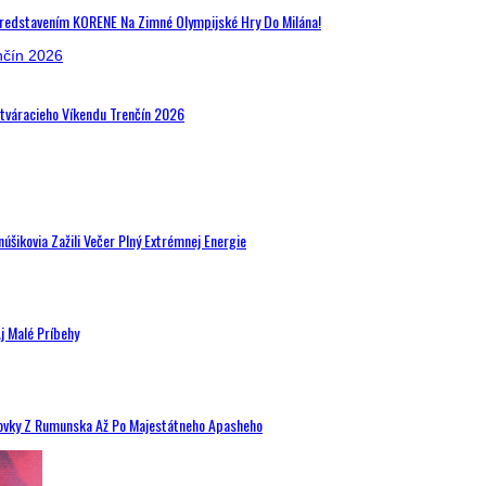
Predstavením KORENE Na Zimné Olympijské Hry Do Milána!
Otváracieho Víkendu Trenčín 2026
šikovia Zažili Večer Plný Extrémnej Energie
j Malé Príbehy
hovky Z Rumunska Až Po Majestátneho Apasheho