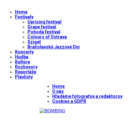
Home
Festivaly
Uprising festival
Grape festival
Pohoda festival
Colours of Ostrava
Sziget
Bratislavské Jazzové Dni
Koncerty
Hudba
Kultúra
Rozhovory
Reportáže
Playlisty
Home
O nás
Hľadáme fotografov a redaktorov
Cookies a GDPR