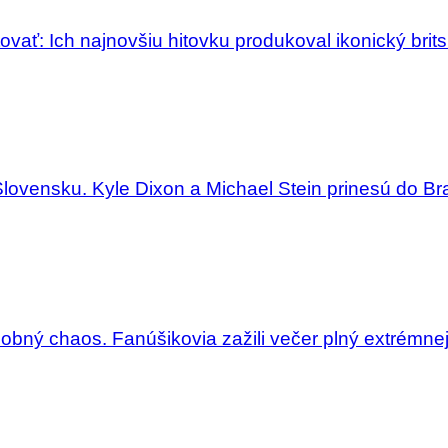
ať: Ich najnovšiu hitovku produkoval ikonický brit
Slovensku. Kyle Dixon a Michael Stein prinesú do Bra
dobný chaos. Fanúšikovia zažili večer plný extrémne