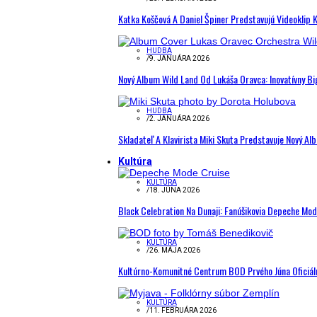
Katka Koščová A Daniel Špiner Predstavujú Videoklip 
HUDBA
/
9. JANUÁRA 2026
Nový Album Wild Land Od Lukáša Oravca: Inovatívny B
HUDBA
/
2. JANUÁRA 2026
Skladateľ A Klavirista Miki Skuta Predstavuje Nový
Kultúra
KULTÚRA
/
18. JÚNA 2026
Black Celebration Na Dunaji: Fanúšikovia Depeche Mo
KULTÚRA
/
26. MÁJA 2026
Kultúrno-Komunitné Centrum BOD Prvého Júna Oficiál
KULTÚRA
/
11. FEBRUÁRA 2026