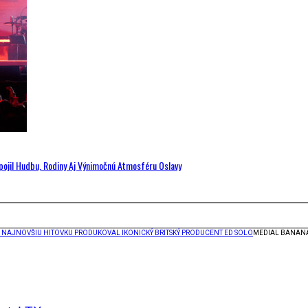
Spojil Hudbu, Rodiny Aj Výnimočnú Atmosféru Oslavy
 NAJNOVŠIU HITOVKU PRODUKOVAL IKONICKÝ BRITSKÝ PRODUCENT ED SOLO
MEDIAL BANANA