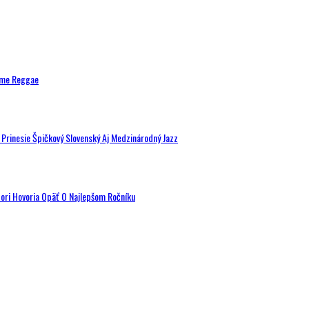
ytme Reggae
a Prinesie Špičkový Slovenský Aj Medzinárodný Jazz
tori Hovoria Opäť O Najlepšom Ročníku