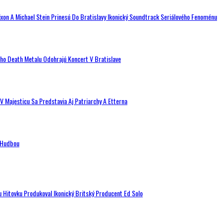
ixon A Michael Stein Prinesú Do Bratislavy Ikonický Soundtrack Seriálového Fenoménu
ého Death Metalu Odohrajú Koncert V Bratislave
V Majesticu Sa Predstavia Aj Patriarchy A Etterna
n Hudbou
u Hitovku Produkoval Ikonický Britský Producent Ed Solo