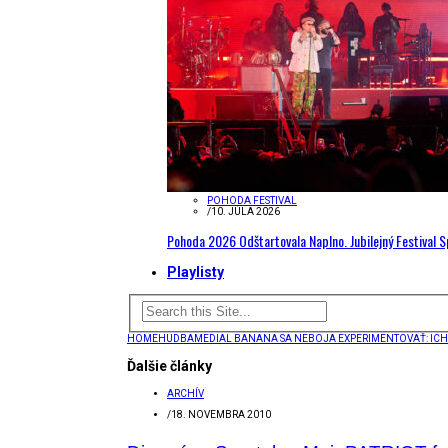
POHODA FESTIVAL
/
10. JÚLA 2026
Pohoda 2026 Odštartovala Naplno. Jubilejný Festival 
Playlisty
HOME
HUDBA
MEDIAL BANANA SA NEBOJA EXPERIMENTOVAŤ: ICH
Ďalšie články
ARCHÍV
/
18. NOVEMBRA 2010