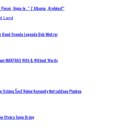
K Piesni „Vojna Je…“ Z Albumu „Krehkosť“
ig Band Ocenila Legenda Bob Mintzer
 Album MANTRAS With & Without Words
de Oslávia Šesť Rokov Komunity Netradičnou Plavbou
ne Otvára Svoje Brány