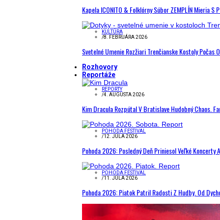
Kapela ICONITO & Folklórny Súbor ZEMPLÍN Mieria S 
KULTÚRA
/
8. FEBRUÁRA 2026
Svetelné Umenie Rozžiari Trenčianske Kostoly Počas 
Rozhovory
Reportáže
REPORTY
/
4. AUGUSTA 2026
Kim Dracula Rozpútal V Bratislave Hudobný Chaos. Fanú
POHODA FESTIVAL
/
12. JÚLA 2026
Pohoda 2026: Posledný Deň Priniesol Veľké Koncerty A
POHODA FESTIVAL
/
11. JÚLA 2026
Pohoda 2026: Piatok Patril Radosti Z Hudby. Od Dyc