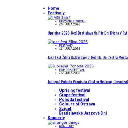
Home
Festivaly
UPRISING FESTIVAL
/
24. JÚLA 2026
Uprising 2026: Keď Bratislava Na Pár Dní Dýcha V R
FESTIVALY
/
21. JÚLA 2026
Jazz Fest Žilina Oslávi Svoj 8. Ročník. Do Centra Mest
POHODA FESTIVAL
/
12. JÚLA 2026
Jubilejná Pohoda Prepísala Vlastnú Históriu, Organizá
Uprising festival
Grape festival
Pohoda festival
Colours of Ostrava
Sziget
Bratislavské Jazzové Dni
Koncerty
KONCERTY