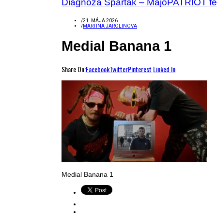
Diagnóza Spartak – MajoPATRIOT fe
/
21. MÁJA 2026
/
MARTINA JAROLINOVA
Medial Banana 1
Share On:
Facebook
Twitter
Pinterest
Linked In
Medial Banana 1