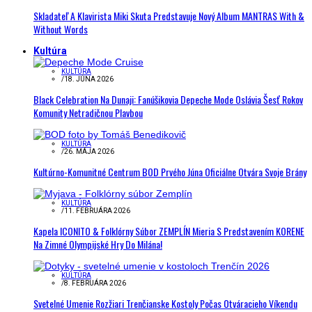
Skladateľ A Klavirista Miki Skuta Predstavuje Nový Album MANTRAS With &
Without Words
Kultúra
KULTÚRA
/
18. JÚNA 2026
Black Celebration Na Dunaji: Fanúšikovia Depeche Mode Oslávia Šesť Rokov
Komunity Netradičnou Plavbou
KULTÚRA
/
26. MÁJA 2026
Kultúrno-Komunitné Centrum BOD Prvého Júna Oficiálne Otvára Svoje Brány
KULTÚRA
/
11. FEBRUÁRA 2026
Kapela ICONITO & Folklórny Súbor ZEMPLÍN Mieria S Predstavením KORENE
Na Zimné Olympijské Hry Do Milána!
KULTÚRA
/
8. FEBRUÁRA 2026
Svetelné Umenie Rozžiari Trenčianske Kostoly Počas Otváracieho Víkendu