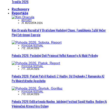
Trenčín 2026
Rozhovory
Reportáže
REPORTY
/
4. AUGUSTA 2026
Kim Dracula Rozpútal V Bratislave Hudobný Chaos. Fanúšikovia Zažili Večer
Plný Extrémnej Energie
POHODA FESTIVAL
/
12. JÚLA 2026
Pohoda 2026: Posledný Deň Priniesol Veľké Koncerty Aj Malé Príbehy
POHODA FESTIVAL
/
11. JÚLA 2026
Pohoda 2026: Piatok Patril Radosti Z Hudby. Od Dychovky Z Rumunska Až
Po Majestátneho Apasheho
POHODA FESTIVAL
/
10. JÚLA 2026
Pohoda 2026 Odštartovala Naplno. Jubilejný Festival Spojil Hudbu, Rodiny Aj
Výnimočnú Atmosféru Oslavy