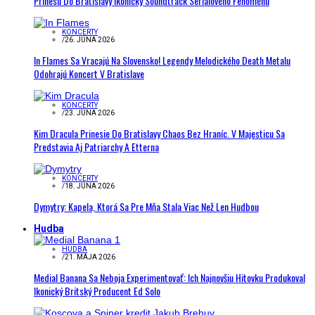
Prinesú Do Bratislavy Ikonický Soundtrack Seriálového Fenoménu
KONCERTY
/
26. JÚNA 2026
In Flames Sa Vracajú Na Slovensko! Legendy Melodického Death Metalu
Odohrajú Koncert V Bratislave
KONCERTY
/
23. JÚNA 2026
Kim Dracula Prinesie Do Bratislavy Chaos Bez Hraníc. V Majesticu Sa
Predstavia Aj Patriarchy A Etterna
KONCERTY
/
18. JÚNA 2026
Dymytry: Kapela, Ktorá Sa Pre Mňa Stala Viac Než Len Hudbou
Hudba
HUDBA
/
21. MÁJA 2026
Medial Banana Sa Neboja Experimentovať: Ich Najnovšiu Hitovku Produkoval
Ikonický Britský Producent Ed Solo