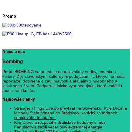
Promo
Niečo o nás
Bombing
Portál BOMBING sa orientuje na milovníkov hudby, umenia a
kultúry. Žije slovenskými kultúrnymi podujatiami, z ktorých prináša
reportáže, doplnené o zaujímavosti a aktuality z hudobného a
kultúrneho života. Podporuje iniciatívy a podujatia, ktoré vnášajú
medzi ľudí kultúru.
Najnovšie články
Stranger Things Live po prvýkrát na Slovensku. Kyle Dixon a
Michael Stein prinesú do Bratislavy ikonický soundtrack
seriálového fenoménu
Kim Dracula rozpútal v Bratislave hudobný chaos.
Fanúšikovia zažili večer plný extrémnej energie
The Legits Blast 2026 pozná svojich víťazov