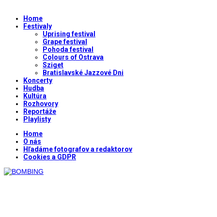
Home
Festivaly
Uprising festival
Grape festival
Pohoda festival
Colours of Ostrava
Sziget
Bratislavské Jazzové Dni
Koncerty
Hudba
Kultúra
Rozhovory
Reportáže
Playlisty
Home
O nás
Hľadáme fotografov a redaktorov
Cookies a GDPR