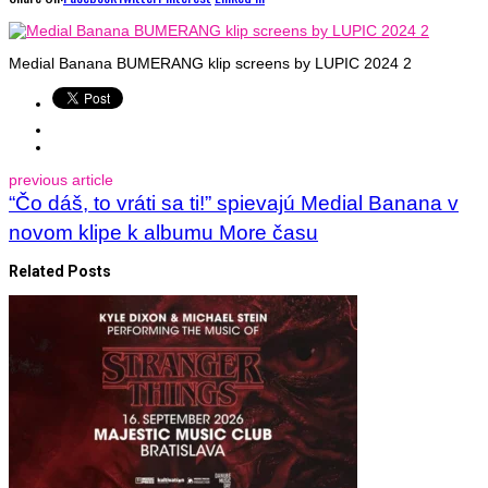
Medial Banana BUMERANG klip screens by LUPIC 2024 2
previous article
“Čo dáš, to vráti sa ti!” spievajú Medial Banana v
novom klipe k albumu More času
Related Posts