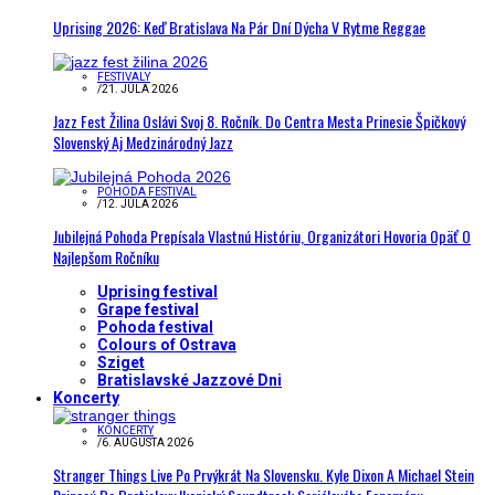
Uprising 2026: Keď Bratislava Na Pár Dní Dýcha V Rytme Reggae
FESTIVALY
/
21. JÚLA 2026
Jazz Fest Žilina Oslávi Svoj 8. Ročník. Do Centra Mesta Prinesie Špičkový
Slovenský Aj Medzinárodný Jazz
POHODA FESTIVAL
/
12. JÚLA 2026
Jubilejná Pohoda Prepísala Vlastnú Históriu, Organizátori Hovoria Opäť O
Najlepšom Ročníku
Uprising festival
Grape festival
Pohoda festival
Colours of Ostrava
Sziget
Bratislavské Jazzové Dni
Koncerty
KONCERTY
/
6. AUGUSTA 2026
Stranger Things Live Po Prvýkrát Na Slovensku. Kyle Dixon A Michael Stein