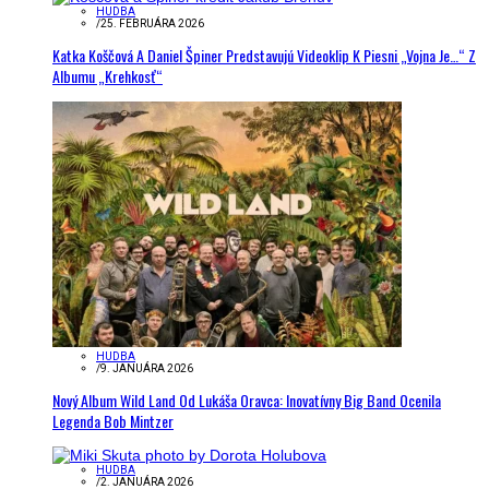
HUDBA
/
25. FEBRUÁRA 2026
Katka Koščová A Daniel Špiner Predstavujú Videoklip K Piesni „Vojna Je…“ Z
Albumu „Krehkosť“
HUDBA
/
9. JANUÁRA 2026
Nový Album Wild Land Od Lukáša Oravca: Inovatívny Big Band Ocenila
Legenda Bob Mintzer
HUDBA
/
2. JANUÁRA 2026