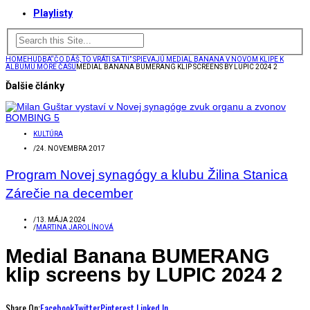
Playlisty
HOME
HUDBA
“ČO DÁŠ, TO VRÁTI SA TI!” SPIEVAJÚ MEDIAL BANANA V NOVOM KLIPE K
ALBUMU MORE ČASU
MEDIAL BANANA BUMERANG KLIP SCREENS BY LUPIC 2024 2
Ďalšie články
KULTÚRA
/
24. NOVEMBRA 2017
Program Novej synagógy a klubu Žilina Stanica
Zárečie na december
/
13. MÁJA 2024
/
MARTINA JAROLÍNOVÁ
Medial Banana BUMERANG
klip screens by LUPIC 2024 2
Share On:
Facebook
Twitter
Pinterest
Linked In